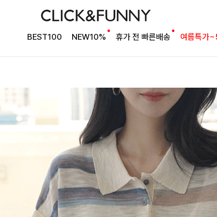
BEST100
NEW10%
휴가 전 빠른배송
여름특가~