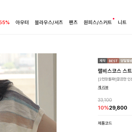
55%
아우터
블라우스/셔츠
팬츠
원피스/스커트
니트
랠비스코스 스
[2천장돌파!]깔끔한 인
개 리뷰
33,100
10%
29,800
제품코드