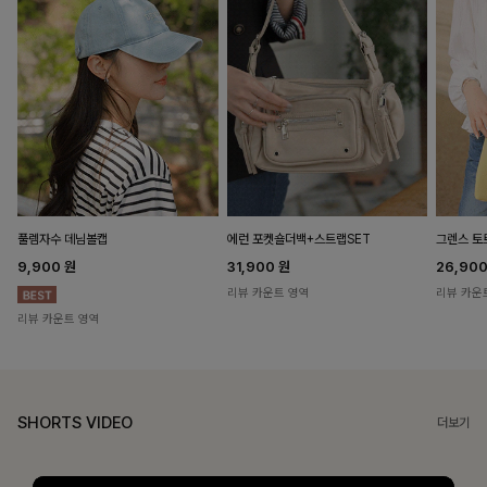
풀렘자수 데님볼캡
에런 포켓숄더백+스트랩SET
그렌스 토
9,900
원
31,900
원
26,90
리뷰 카운트 영역
리뷰 카운
리뷰 카운트 영역
SHORTS VIDEO
더보기