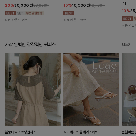
즈]
20%
30,900
원
10%
16,900
원
38,600원
18,700원
10%
35
리뷰 카운트 영역
리뷰 카운트 영역
리뷰 카운
가장 완벽한 감각적인 원피스
더보기
블룽배색 스트링원피스
리아레이스 플레어스커트
뮨첼버튼 