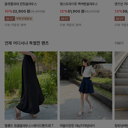
들렛플라워 펀칭블라우스
댕스트라이프 백버튼블라우스
엔즈빈 카
10%
22,900
원
12%
51,900
원
13%
59
25,400원
58,900원
리뷰 카운트 영역
리뷰 카운트 영역
리뷰 카운
언제 어디서나 특별한 팬츠
더보기
팔롬드 링클블라우스+와이드팬츠SET
러블리캉캉 데님치마반바지
찰랑넘버원