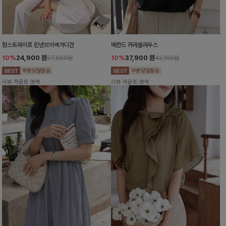
함스트라이프 린넨브이넥가디건
메칸드 카라블라우스
10%
24,900
원
10%
37,900
원
27,600원
42,100원
리뷰 카운트 영역
리뷰 카운트 영역