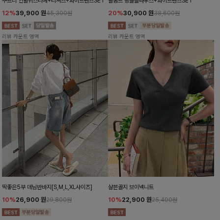
쿠르디 언발뷔스티에+티셔츠+와이드팬츠SET
팔롬드 링클블라우스+와이드팬츠SET
12%
39,900
원
20%
30,900
원
45,300원
38,600원
리뷰 카운트 영역
리뷰 카운트 영역
딱좋은5부 데님반바지[S,M,L,XL사이즈]
샬븐골지 브이넥니트
10%
26,900
원
10%
22,900
원
29,800원
25,400원