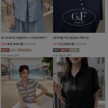
특스트라이프 링클원피스+스트링자켓SET
[재구매율1위] 냉감효과 카라니트
12%
69,900
원
17%
27,300
원
79,400원
32,800원
리뷰 카운트 영역
리뷰 카운트 영역