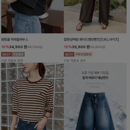
덤링클 카라블라우스
찰랑넘버원 와이드밴딩팬츠[S,M,L사이즈]
10%
34,900
원
10%
35,900
원
38,700원
39,800원
리뷰 카운트 영역
리뷰 카운트 영역