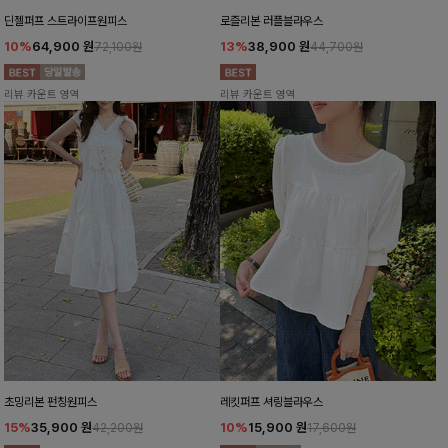
딘젤퍼프 스트라이프원피스
로즐리본 러플블라우스
10%
64,900
원
13%
38,900
원
72,100원
44,700원
리뷰 카운트 영역
리뷰 카운트 영역
초밍리본 펀칭원피스
레킷퍼프 셔링블라우스
15%
35,900
원
10%
15,900
원
42,200원
17,600원