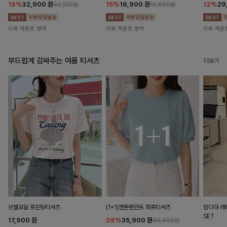
18%
32,900
원
15%
16,900
원
12%
29
40,100원
19,800원
리뷰 카운트 영역
리뷰 카운트 영역
리뷰 카운
부드럽게 감싸주는 여름 티셔츠
더보기
브쉘모달 프린팅티셔츠
(1+1)앤튼펜던트 퍼프티셔츠
밍디아 
SET
17,900
원
28%
35,900
원
49,800원