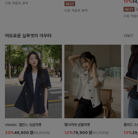
10%
34
리뷰 카운트 영역
리뷰 카운트 영역
리뷰 카운
여유로운 실루엣의 아우터
더보기
classic. 헬린느 싱글자켓
탤더카라 반팔자켓
롬피드 
25%
49,900
원
12%
79,900
원
13%
29
66,500원
90,700원