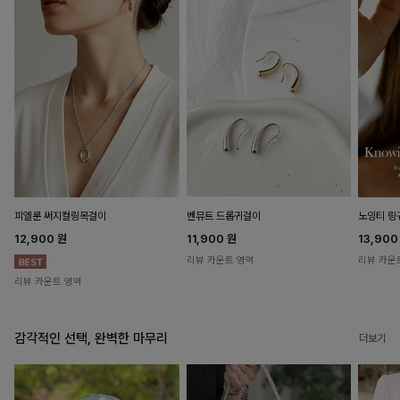
피엘룬 써지컬링목걸이
벤뮤트 드롭귀걸이
노잉티 링
12,900
원
11,900
원
13,90
리뷰 카운트 영역
리뷰 카운
리뷰 카운트 영역
감각적인 선택, 완벽한 마무리
더보기