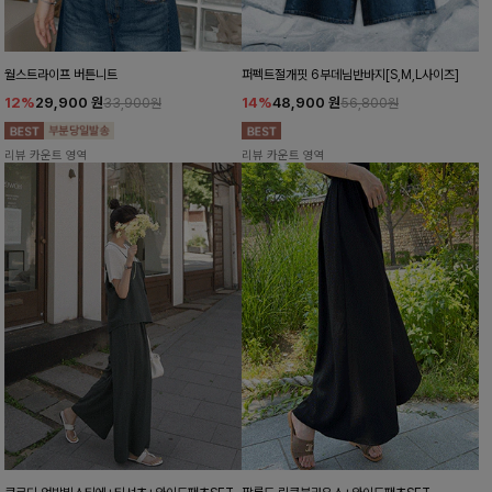
월스트라이프 버튼니트
퍼펙트절개핏 6부데님반바지[S,M,L사이즈]
12%
29,900
원
14%
48,900
원
33,900원
56,800원
리뷰 카운트 영역
리뷰 카운트 영역