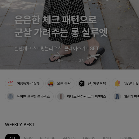
특별한 날을 빛내는
하객룩의 정석
로즐리본 러플블라우스
06
33
여름특가~45%
오늘 출발
단, 하루 혜택
NEW IT
우아한 실루엣 블라우스
하나로 완성된 코디 #원피스
데일리 #
WEEKLY BEST
NEW
BLOUSE
PANTS
DRESS
KNIT
T-SHIRT
ALL