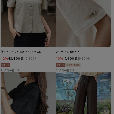
폴릿핀턱 브이넥블라우스+스트랩SET
콘브이넥 라벨티셔츠
12%
43,900
원
10%
17,900
원
49,800원
19,800원
리뷰 카운트 영역
리뷰 카운트 영역