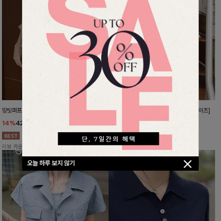
밍팃퍼프 타이블라우스
숏중롱골라입을 인생슬랙스[S,M,L,XL사이즈]
14%
42,900
원
10%
32,900
원
49,800원
36,500원
리뷰 카운트 영역
리뷰 카운트 영역
오늘 하루 보지 않기