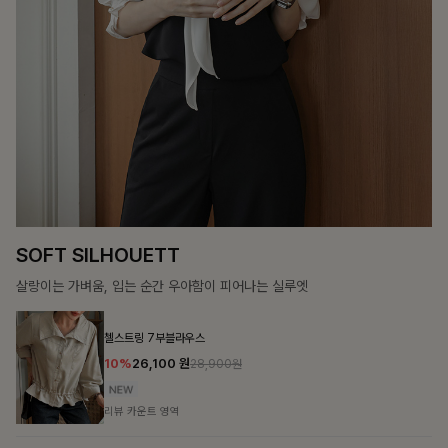
COZY ESSENTIAL
매일의 일상을 부드럽게 감싸줄 니트 컬렉션
론클디 브이넥니트
10%
24,300
원
26,900원
리뷰 카운트 영역