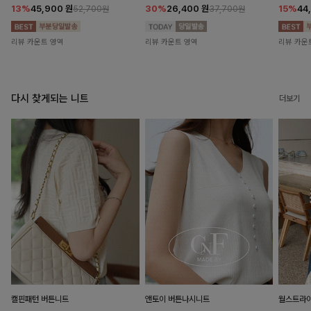
13%
45,900
원
30%
26,400
원
15%
44
52,700원
37,700원
리뷰 카운트 영역
리뷰 카운트 영역
리뷰 카운
다시 찾게되는 니트
더보기
캘핀패턴 버튼니트
앤토이 버튼나시니트
월스트라