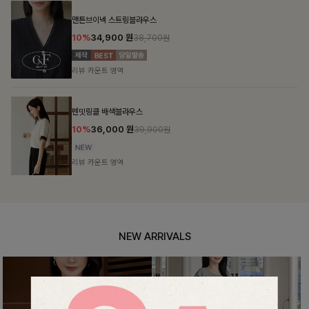
칠스트라이프 카라7부니트
10%
31,900
원
35,400원
리뷰 카운트 영역
셀드펜던트 7부니트
10%
25,800
원
28,600원
리뷰 카운트 영역
NEW ARRIVALS