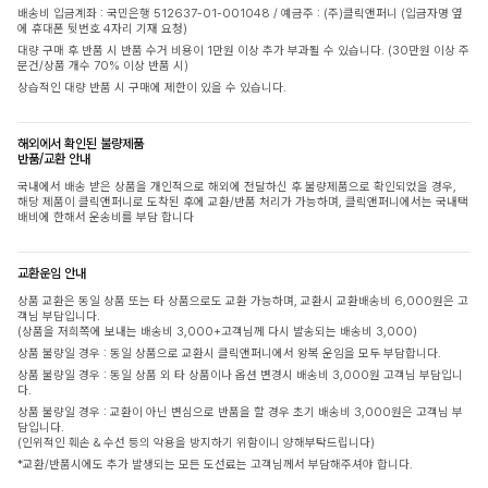
배송비 입금계좌 : 국민은행 512637-01-001048 / 예금주 : (주)클릭앤퍼니 (입금자명 옆
에 휴대폰 뒷번호 4자리 기재 요청)
대량 구매 후 반품 시 반품 수거 비용이 1만원 이상 추가 부과될 수 있습니다. (30만원 이상 주
문건/상품 개수 70% 이상 반품 시)
상습적인 대량 반품 시 구매에 제한이 있을 수 있습니다.
해외에서 확인된 불량제품
반품/교환 안내
국내에서 배송 받은 상품을 개인적으로 해외에 전달하신 후 불량제품으로 확인되었을 경우,
해당 제품이 클릭앤퍼니로 도착된 후에 교환/반품 처리가 가능하며, 클릭앤퍼니에서는 국내택
배비에 한해서 운송비를 부담 합니다
교환운임 안내
상품 교환은 동일 상품 또는 타 상품으로도 교환 가능하며, 교환시 교환배송비 6,000원은 고
객님 부담입니다.
(상품을 저희쪽에 보내는 배송비 3,000+고객님께 다시 발송되는 배송비 3,000)
상품 불량일 경우 : 동일 상품으로 교환시 클릭앤퍼니에서 왕복 운임을 모두 부담합니다.
상품 불량일 경우 : 동일 상품 외 타 상품이나 옵션 변경시 배송비 3,000원 고객님 부담입니
다.
상품 불량일 경우 : 교환이 아닌 변심으로 반품을 할 경우 초기 배송비 3,000원은 고객님 부
담입니다.
(인위적인 훼손 & 수선 등의 악용을 방지하기 위함이니 양해부탁드립니다)
*교환/반품시에도 추가 발생되는 모든 도선료는 고객님께서 부담해주셔야 합니다.