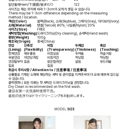
밑단둘레
Hem/下擺圍/裾まわり
122
사이즈는 재는 위치에 따라 1~3cm의 오차가 생길 수 있습니다.
There may be 1~3cm difference depending on the measuring
method / location.
색상(Color)
블랙(Black), 소라(Skyblue), 그레이(Gray), 아이보리(Ivory)
소재(Material)
텐셀(Tencel) 80%, 나일론(Nylon) 20%
사이즈(Size)
FREE
세탁방법(Washing)
드라이크리닝(Dry cleaning), 손세탁(Hand wash)
중량(Weight)
100g
제조국(Origin)
중국(China)
안감
신축성
비침
두께감
촉감
(Lining)
(Flexibility)
(Transparency)
(Thickness)
(Touching)
전체안감
매우좋음
비침있음
두꺼움
까슬거림
부분안감
약간당겨짐
비침약간
적당함
적당함
안감탈부착
없음
밝은칼라만
얇음
부드러움
없음
없음
취급시 주의사항 / Attention to / 注意事项 / 注意事項
상품별로 기재된 소재에 해당하는 세탁 및 관리법을 지켜주셔야 더 오래 예쁘게 입으실
수 있습니다.
클릭앤퍼니 모든 의류는 첫 세탁은 드라이크리닝을 권장합니다.
Dry Clean is recommended on the first wash.
建议在第一次洗涤时使用干洗。
最初の洗浄ではドライクリーニングをお勧めします。
MODEL
SIZE