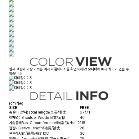
실제 색상과 가장 가까운 아래 제품이미지를 확인하세요! 모니터에 따라 차이가 있을 수
있습니다.
(cm기준)
SIZE
FREE
총길이(앞/뒤)
Total length/全長/着丈
67/71
어깨넓이
Shoulder Width/肩寬/肩幅
40
가슴둘레
Bust Circumference/胸圍/胸まわり
118
팔길이
Sleeve Length/袖長/袖丈
28
팔둘레
Arm/袖圍/袖まわり
36
암홀너비
Armhole/肩腋寬/アームホール
25