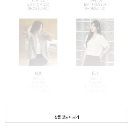
TOP(55)
TOP(55)
BOTTOM(25)
BOTTOM(26)
SHOES(240)
SHOES(240)
SA
EJ
168cm
165cm
TOP(55)
TOP(55)
BOTTOM(26)
BOTTOM(26)
SHOES(240)
SHOES(240)
상품 정보 더보기