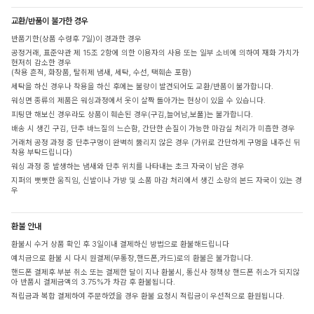
교환/반품이 불가한 경우
반품기한(상품 수령후 7일)이 경과한 경우
공정거래, 표준약관 제 15조 2항에 의한 이용자의 사용 또는 일부 소비에 의하여 재화 가치가
현저히 감소한 경우
(착용 흔적, 화장품, 탈취제 냄새, 세탁, 수선, 택훼손 포함)
세탁을 하신 경우나 착용을 하신 후에는 불량이 발견되어도 교환/반품이 불가합니다.
워싱면 종류의 제품은 워싱과정에서 옷이 살짝 돌아가는 현상이 있을 수 있습니다.
피팅만 해보신 경우라도 상품이 훼손된 경우(구김,늘어남,보풀)는 불가합니다.
배송 시 생긴 구김, 단추 바느질의 느슨함, 간단한 손질이 가능한 마감실 처리가 미흡한 경우
거래처 공정 과정 중 단추구멍이 완벽히 뚫리지 않은 경우 (가위로 간단하게 구멍을 내주신 뒤
착용 부탁드립니다)
워싱 과정 중 발생하는 냄새와 단추 위치를 나타내는 초크 자국이 남은 경우
지퍼의 뻣뻣한 움직임, 신발이나 가방 및 소품 마감 처리에서 생긴 소량의 본드 자국이 있는 경
우
환불 안내
환불시 수거 상품 확인 후 3일이내 결제하신 방법으로 환불해드립니다
예치금으로 환불 시 다시 원결제(무통장,핸드폰,카드)로의 환불은 불가합니다.
핸드폰 결제후 부분 취소 또는 결제한 달이 지나 환불시, 통신사 정책상 핸드폰 취소가 되지않
아 반품시 결제금액의 3.75%가 차감 후 환불됩니다.
적립금과 복합 결제하여 주문하였을 경우 환불 요청시 적립금이 우선적으로 환원됩니다.