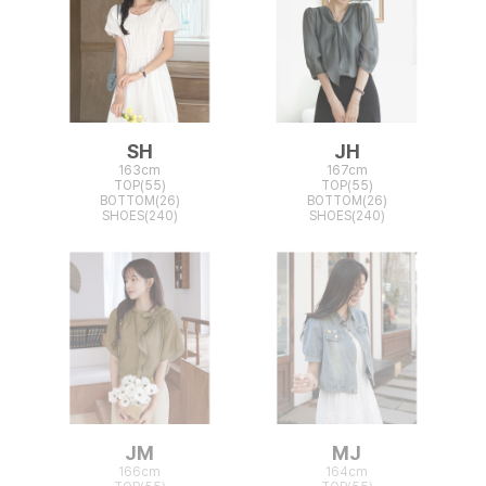
SH
JH
163cm
167cm
TOP(55)
TOP(55)
BOTTOM(26)
BOTTOM(26)
SHOES(240)
SHOES(240)
JM
MJ
166cm
164cm