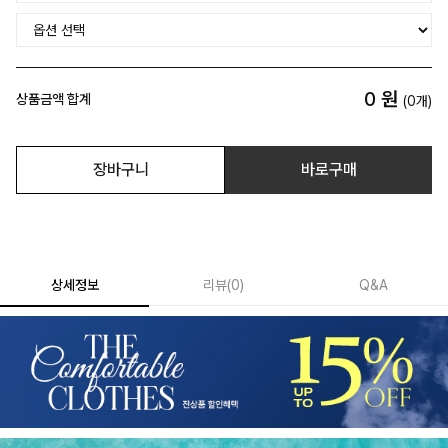
0
원
상품금액 합계
(
0
개)
장바구니
바로구매
상세정보
리뷰
(
0
)
Q&A