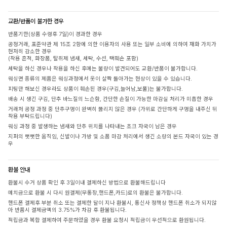
교환/반품이 불가한 경우
반품기한(상품 수령후 7일)이 경과한 경우
공정거래, 표준약관 제 15조 2항에 의한 이용자의 사용 또는 일부 소비에 의하여 재화 가치가
현저히 감소한 경우
(착용 흔적, 화장품, 탈취제 냄새, 세탁, 수선, 택훼손 포함)
세탁을 하신 경우나 착용을 하신 후에는 불량이 발견되어도 교환/반품이 불가합니다.
워싱면 종류의 제품은 워싱과정에서 옷이 살짝 돌아가는 현상이 있을 수 있습니다.
피팅만 해보신 경우라도 상품이 훼손된 경우(구김,늘어남,보풀)는 불가합니다.
배송 시 생긴 구김, 단추 바느질의 느슨함, 간단한 손질이 가능한 마감실 처리가 미흡한 경우
거래처 공정 과정 중 단추구멍이 완벽히 뚫리지 않은 경우 (가위로 간단하게 구멍을 내주신 뒤
착용 부탁드립니다)
워싱 과정 중 발생하는 냄새와 단추 위치를 나타내는 초크 자국이 남은 경우
지퍼의 뻣뻣한 움직임, 신발이나 가방 및 소품 마감 처리에서 생긴 소량의 본드 자국이 있는 경
우
환불 안내
환불시 수거 상품 확인 후 3일이내 결제하신 방법으로 환불해드립니다
예치금으로 환불 시 다시 원결제(무통장,핸드폰,카드)로의 환불은 불가합니다.
핸드폰 결제후 부분 취소 또는 결제한 달이 지나 환불시, 통신사 정책상 핸드폰 취소가 되지않
아 반품시 결제금액의 3.75%가 차감 후 환불됩니다.
적립금과 복합 결제하여 주문하였을 경우 환불 요청시 적립금이 우선적으로 환원됩니다.