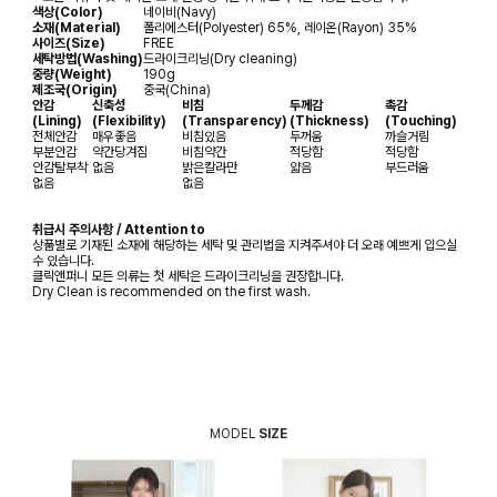
색상(Color)
네이비(Navy)
소재(Material)
폴리에스터(Polyester) 65%, 레이온(Rayon) 35%
사이즈(Size)
FREE
세탁방법(Washing)
드라이크리닝(Dry cleaning)
중량(Weight)
190g
제조국(Origin)
중국(China)
안감
신축성
비침
두께감
촉감
(Lining)
(Flexibility)
(Transparency)
(Thickness)
(Touching)
전체안감
매우좋음
비침있음
두꺼움
까슬거림
부분안감
약간당겨짐
비침약간
적당함
적당함
안감탈부착
없음
밝은칼라만
얇음
부드러움
없음
없음
취급시 주의사항 / Attention to
상품별로 기재된 소재에 해당하는 세탁 및 관리법을 지켜주셔야 더 오래 예쁘게 입으실
수 있습니다.
클릭앤퍼니 모든 의류는 첫 세탁은 드라이크리닝을 권장합니다.
Dry Clean is recommended on the first wash.
MODEL
SIZE