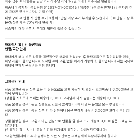
회수 접수 후 대한통운 담당 기사가 주말 제외 1-2일 이내에 회수지로 방문합니다.
배송비 입금계좌 : 국민은행 512637-01-001048 / 예금주 : (주)클릭앤퍼니 (입금자명 옆
에 휴대폰 뒷번호 4자리 기재 요청)
대량 구매 후 반품 시 반품 수거 비용이 1만원 이상 추가 부과될 수 있습니다. (30만원 이상 주
문건/상품 개수 70% 이상 반품 시)
상습적인 대량 반품 시 구매에 제한이 있을 수 있습니다.
해외에서 확인된 불량제품
반품/교환 안내
국내에서 배송 받은 상품을 개인적으로 해외에 전달하신 후 불량제품으로 확인되었을 경우,
해당 제품이 클릭앤퍼니로 도착된 후에 교환/반품 처리가 가능하며, 클릭앤퍼니에서는 국내택
배비에 한해서 운송비를 부담 합니다
교환운임 안내
상품 교환은 동일 상품 또는 타 상품으로도 교환 가능하며, 교환시 교환배송비 6,000원은 고
객님 부담입니다.
(상품을 저희쪽에 보내는 배송비 3,000+고객님께 다시 발송되는 배송비 3,000)
상품 불량일 경우 : 동일 상품으로 교환시 클릭앤퍼니에서 왕복 운임을 모두 부담합니다.
상품 불량일 경우 : 동일 상품 외 타 상품이나 옵션 변경시 배송비 3,000원 고객님 부담입니
다.
상품 불량일 경우 : 교환이 아닌 변심으로 반품을 할 경우 초기 배송비 3,000원은 고객님 부
담입니다.
(인위적인 훼손 & 수선 등의 악용을 방지하기 위함이니 양해부탁드립니다)
*교환/반품시에도 추가 발생되는 모든 도선료는 고객님께서 부담해주셔야 합니다.