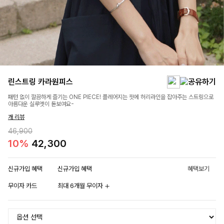
린스트링 카라원피스
패턴 없이 깔끔하게 즐기는 ONE PIECE! 플레어지는 핏에 허리라인을 잡아주는 스트링으로
아름다운 실루엣이 돋보여요-
개 리뷰
46,900
10%
42,300
신규가입 혜택
신규가입 혜택
혜택보기
무이자 카드
최대 6개월 무이자