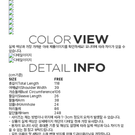
실제 색상과 가장 가까운 아래 제품이미지를 확인하세요! 모니터에 따라 차이가 있을 수
있습니다.
(cm기준)
SIZE
FREE
총길이
Total Length
118
어깨넓이
Shoulder Width
39
가슴둘레
Bust Circumference
106
팔길이
Sleeve Length
26
팔둘레
Arm
38
암홀너비
Armhole
24
허리둘레
86
밑단둘레
Hem
248
- 사이즈는 재는 방법이나 위치에 따라 1~3cm 정도의 오차가 발생할 수 있습니다.
- 상품의 실제 색상은 상세페이지 하단의 디테일 컷과 가장 유사합니다.
- 용자의 모니터 사양, 휴대폰 기종 및 해상도 설정에 따라 실제 색상과 다소 차이가 있
을 수 있는 점 참고 부탁드립니다.
- 모든 의류의 첫 세탁은 소재 변형 방지를 위해 드라이클리닝을 권장합니다.