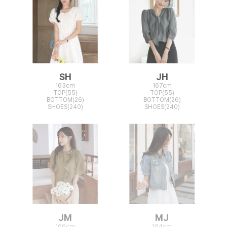
SH
JH
163cm
167cm
TOP(55)
TOP(55)
BOTTOM(26)
BOTTOM(26)
SHOES(240)
SHOES(240)
JM
MJ
166cm
164cm