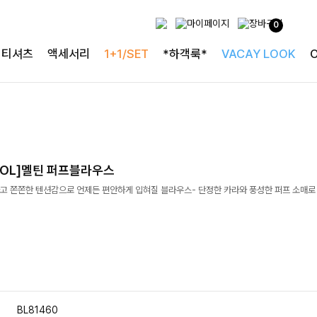
0
티셔츠
액세서리
1+1/SET
*하객룩*
VACAY LOOK
OOL]멜틴 퍼프블라우스
고 쫀쫀한 텐션감으로 언제든 편안하게 입혀질 블라우스- 단정한 카라와 풍성한 퍼프 소매
BL81460