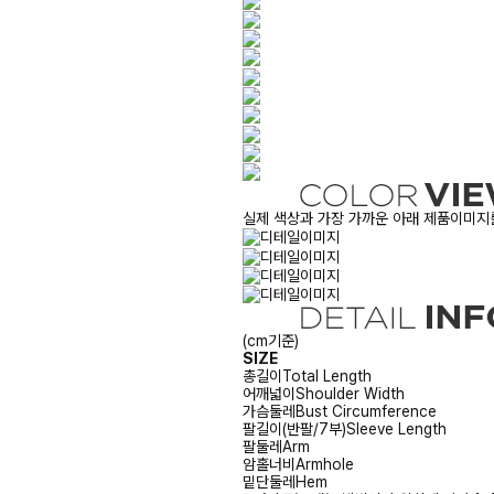
실제 색상과 가장 가까운 아래 제품이미지를
(cm기준)
SIZE
총길이
Total Length
어깨넓이
Shoulder Width
가슴둘레
Bust Circumference
팔길이(반팔/7부)
Sleeve Length
팔둘레
Arm
암홀너비
Armhole
밑단둘레
Hem