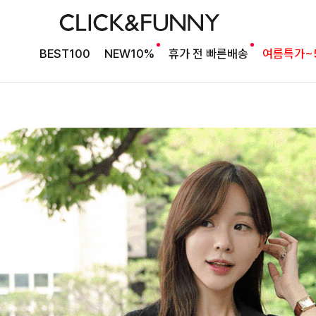
BEST100
NEW10%
휴가 전 빠른배송
여름특가~