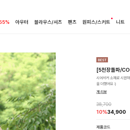
55%
아우터
블라우스/셔츠
팬츠
원피스/스커트
니트
[5천장돌파/C
시어서커 소재로 시원하
을 더했어요 :)
개 리뷰
38,700
10%
34,900
제품코드