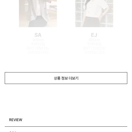
SA
EJ
168cm
165cm
TOP(55)
TOP(55)
BOTTOM(26)
BOTTOM(26)
SHOES(240)
SHOES(240)
상품 정보 더보기
REVIEW