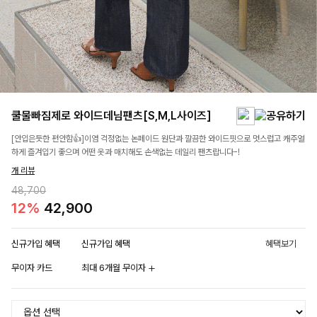
쿨물빠짐제로 와이드데님팬츠[S,M,L사이즈]
[안입은듯한 편안함👍]이염 걱정없는 논페이드 원단과 깔끔한 와이드핏으로 멋스럽고 캐주얼
하게 즐겨입기 좋으며 어떤 옷과 매치해도 손색없는 데일리 팬츠랍니다-!
개 리뷰
48,700
12%
42,900
신규가입 혜택
신규가입 혜택
혜택보기
무이자 카드
최대 6개월 무이자