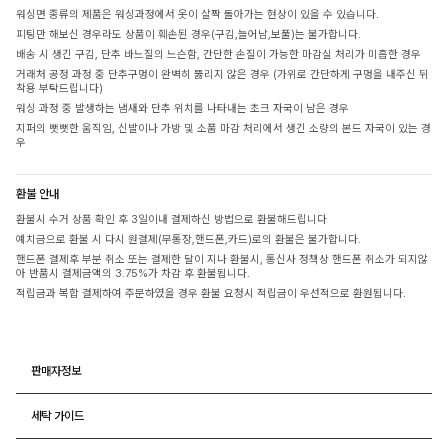
워싱면 종류의 제품은 워싱과정에서 옷이 살짝 돌아가는 현상이 있을 수 있습니다.
피팅만 해보신 경우라도 상품이 훼손된 경우(구김,늘어남,보풀)는 불가합니다.
배송 시 생긴 구김, 단추 바느질의 느슨함, 간단한 손질이 가능한 마감실 처리가 미흡한 경우
거래처 공정 과정 중 단추구멍이 완벽히 뚫리지 않은 경우 (가위로 간단하게 구멍을 내주신 뒤
착용 부탁드립니다)
워싱 과정 중 발생하는 냄새와 단추 위치를 나타내는 초크 자국이 남은 경우
지퍼의 뻣뻣한 움직임, 신발이나 가방 및 소품 마감 처리에서 생긴 소량의 본드 자국이 있는 경
우
환불 안내
환불시 수거 상품 확인 후 3일이내 결제하신 방법으로 환불해드립니다
예치금으로 환불 시 다시 원결제(무통장,핸드폰,카드)로의 환불은 불가합니다.
핸드폰 결제후 부분 취소 또는 결제한 달이 지나 환불시, 통신사 정책상 핸드폰 취소가 되지않
아 반품시 결제금액의 3.75%가 차감 후 환불됩니다.
적립금과 복합 결제하여 주문하였을 경우 환불 요청시 적립금이 우선적으로 환원됩니다.
판매자정보
세탁 가이드