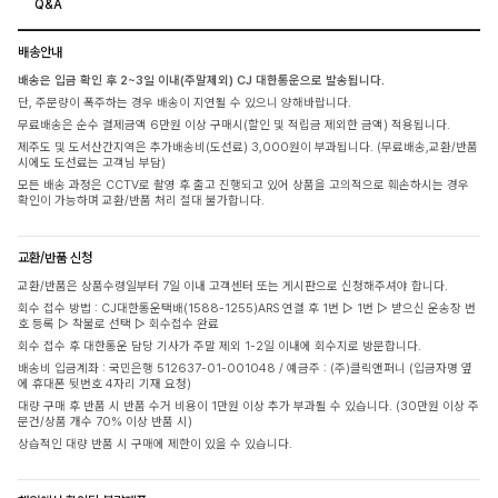
Q&A
배송안내
배송은 입금 확인 후 2~3일 이내(주말제외) CJ 대한통운으로 발송됩니다.
단, 주문량이 폭주하는 경우 배송이 지연될 수 있으니 양해바랍니다.
무료배송은 순수 결제금액 6만원 이상 구매시(할인 및 적립금 제외한 금액) 적용됩니다.
제주도 및 도서산간지역은 추가배송비(도선료) 3,000원이 부과됩니다. (무료배송,교환/반품
시에도 도선료는 고객님 부담)
모든 배송 과정은 CCTV로 촬영 후 출고 진행되고 있어 상품을 고의적으로 훼손하시는 경우
확인이 가능하며 교환/반품 처리 절대 불가합니다.
교환/반품 신청
교환/반품은 상품수령일부터 7일 이내 고객센터 또는 게시판으로 신청해주셔야 합니다.
회수 접수 방법 : CJ대한통운택배(1588-1255)ARS 연결 후 1번 ▷ 1번 ▷ 받으신 운송장 번
호 등록 ▷ 착불로 선택 ▷ 회수접수 완료
회수 접수 후 대한통운 담당 기사가 주말 제외 1-2일 이내에 회수지로 방문합니다.
배송비 입금계좌 : 국민은행 512637-01-001048 / 예금주 : (주)클릭앤퍼니 (입금자명 옆
에 휴대폰 뒷번호 4자리 기재 요청)
대량 구매 후 반품 시 반품 수거 비용이 1만원 이상 추가 부과될 수 있습니다. (30만원 이상 주
문건/상품 개수 70% 이상 반품 시)
상습적인 대량 반품 시 구매에 제한이 있을 수 있습니다.