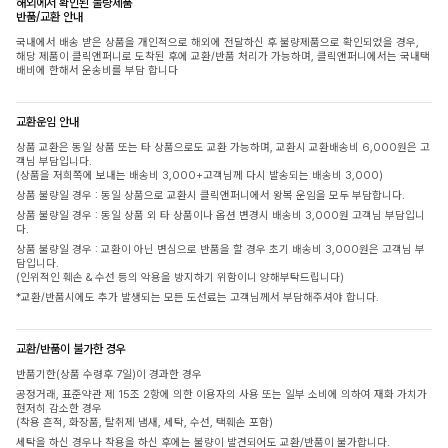
해외에서 확인된 불량제품
반품/교환 안내
국내에서 배송 받은 상품을 개인적으로 해외에 전달하신 후 불량제품으로 확인되었을 경우,
해당 제품이 클릭앤퍼니로 도착된 후에 교환/반품 처리가 가능하며, 클릭앤퍼니에서는 국내택
배비에 한해서 운송비를 부담 합니다
교환운임 안내
상품 교환은 동일 상품 또는 타 상품으로도 교환 가능하며, 교환시 교환배송비 6,000원은 고
객님 부담입니다.
(상품을 저희쪽에 보내는 배송비 3,000+고객님께 다시 발송되는 배송비 3,000)
상품 불량일 경우 : 동일 상품으로 교환시 클릭앤퍼니에서 왕복 운임을 모두 부담합니다.
상품 불량일 경우 : 동일 상품 외 타 상품이나 옵션 변경시 배송비 3,000원 고객님 부담입니
다.
상품 불량일 경우 : 교환이 아닌 변심으로 반품을 할 경우 초기 배송비 3,000원은 고객님 부
담입니다.
(인위적인 훼손 & 수선 등의 악용을 방지하기 위함이니 양해부탁드립니다)
*교환/반품시에도 추가 발생되는 모든 도선료는 고객님께서 부담해주셔야 합니다.
교환/반품이 불가한 경우
반품기한(상품 수령후 7일)이 경과한 경우
공정거래, 표준약관 제 15조 2항에 의한 이용자의 사용 또는 일부 소비에 의하여 재화 가치가
현저히 감소한 경우
(착용 흔적, 화장품, 탈취제 냄새, 세탁, 수선, 택훼손 포함)
세탁을 하신 경우나 착용을 하신 후에는 불량이 발견되어도 교환/반품이 불가합니다.