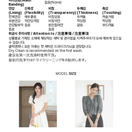
허리밴딩(Waist
없음(None)
Banding)
안감
신축성
비침
두께감
촉감
(Lining)
(Flexibility)
(Transparency)
(Thickness)
(Touching)
전체안감
매우좋음
비침있음
두꺼움
까슬거림
부분안감
약간당겨짐
비침약간
적당함
적당함
안감탈부착
없음
밝은칼라만
얇음
부드러움
없음
없음
취급시 주의사항 / Attention to / 注意事项 / 注意事項
상품별로 기재된 소재에 해당하는 세탁 및 관리법을 지켜주셔야 더 오래 예쁘게 입으실
수 있습니다.
클릭앤퍼니 모든 의류는 첫 세탁은 드라이크리닝을 권장합니다.
Dry Clean is recommended on the first wash.
建议在第一次洗涤时使用干洗。
最初の洗浄ではドライクリーニングをお勧めします。
MODEL
SIZE