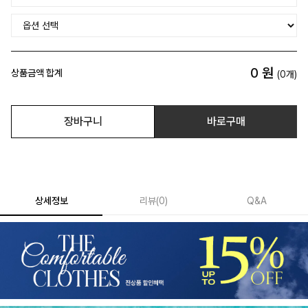
0
원
상품금액 합계
(
0
개)
장바구니
바로구매
상세정보
리뷰
(
0
)
Q&A