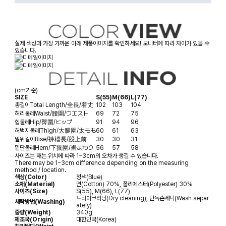
실제 색상과 가장 가까운 아래 제품이미지를 확인하세요! 모니터에 따라 차이가 있을 수
있습니다.
(cm기준)
SIZE
S(55)
M(66)
L(77)
총길이
Total Length/全長/着丈
102
103
104
허리둘레
Waist/腰圍/ウエスト
69
72
75
힙둘레
Hip/臀圍/ヒップ
91
94
96
허벅지둘레
Thigh/大腿圍/太もも
60
61
63
밑위길이
Rise/褲檔長/股上前
30
30
31
밑단둘레
Hem/下擺圍/裾まわり
56
57
58
사이즈는 재는 위치에 따라 1~3cm의 오차가 생길 수 있습니다.
There may be 1~3cm difference depending on the measuring
method / location.
색상(Color)
청색(Blue)
소재(Material)
면(Cotton) 70%, 폴리에스터(Polyester) 30%
사이즈(Size)
S(55), M(66), L(77)
드라이크리닝(Dry cleaning), 단독손세탁(Wash separ
세탁방법(Washing)
ately)
중량(Weight)
340g
제조국(Origin)
대한민국(Korea)