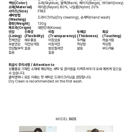
색상(Color)
소라(Skyblue), 블랙(Black), 베이지(Beige), 아이보리(Ivory)
소재(Material)
레이온(Rayon) 80%, 나일론(Nylon) 20%
사이즈(Size)
FREE
세탁방법
드라이크리닝(Dry cleaning), 손세탁(Hand wash)
(Washing)
중량(Weight)
130g
제조국(Origin)
대한민국(Korea)
안감
신축성
비침
두께감
촉감
(Lining)
(Flexibility)
(Transparency)
(Thickness)
(Touching)
전체안감
매우좋음
비침있음
두꺼움
까슬거림
부분안감
약간당겨짐
비침약간
적당함
적당함
안감탈부착
없음
밝은칼라만
얇음
부드러움
없음
없음
취급시 주의사항 / Attention to
상품별로 기재된 소재에 해당하는 세탁 및 관리법을 지켜주셔야 더 오래 예쁘게 입으실
수 있습니다.
클릭앤퍼니 모든 의류는 첫 세탁은 드라이크리닝을 권장합니다.
Dry Clean is recommended on the first wash.
MODEL
SIZE