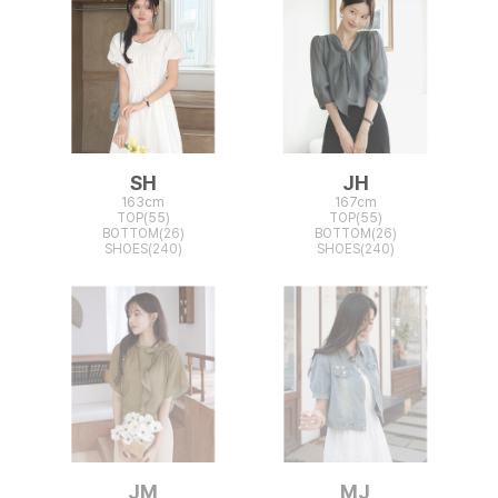
SH
JH
163cm
167cm
TOP(55)
TOP(55)
BOTTOM(26)
BOTTOM(26)
SHOES(240)
SHOES(240)
JM
MJ