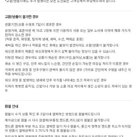
*교환/반품시에도 추가 발생되는 모든 도선료는 고객님께서 부담해주셔야 합니다.
교환/반품이 불가한 경우
반품기한(상품 수령후 7일)이 경과한 경우
공정거래, 표준약관 제 15조 2항에 의한 이용자의 사용 또는 일부 소비에 의하여 재화 가치가
현저히 감소한 경우
(착용 흔적, 화장품, 탈취제 냄새, 세탁, 수선, 택훼손 포함)
세탁을 하신 경우나 착용을 하신 후에는 불량이 발견되어도 교환/반품이 불가합니다.
워싱면 종류의 제품은 워싱과정에서 옷이 살짝 돌아가는 현상이 있을 수 있습니다.
피팅만 해보신 경우라도 상품이 훼손된 경우(구김,늘어남,보풀)는 불가합니다.
배송 시 생긴 구김, 단추 바느질의 느슨함, 간단한 손질이 가능한 마감실 처리가 미흡한 경우
거래처 공정 과정 중 단추구멍이 완벽히 뚫리지 않은 경우 (가위로 간단하게 구멍을 내주신 뒤
착용 부탁드립니다)
워싱 과정 중 발생하는 냄새와 단추 위치를 나타내는 초크 자국이 남은 경우
지퍼의 뻣뻣한 움직임, 신발이나 가방 및 소품 마감 처리에서 생긴 소량의 본드 자국이 있는 경
우
환불 안내
환불시 수거 상품 확인 후 3일이내 결제하신 방법으로 환불해드립니다
예치금으로 환불 시 다시 원결제(무통장,핸드폰,카드)로의 환불은 불가합니다.
핸드폰 결제후 부분 취소 또는 결제한 달이 지나 환불시, 통신사 정책상 핸드폰 취소가 되지않
아 반품시 결제금액의 3.75%가 차감 후 환불됩니다.
적립금과 복합 결제하여 주문하였을 경우 환불 요청시 적립금이 우선적으로 환원됩니다.