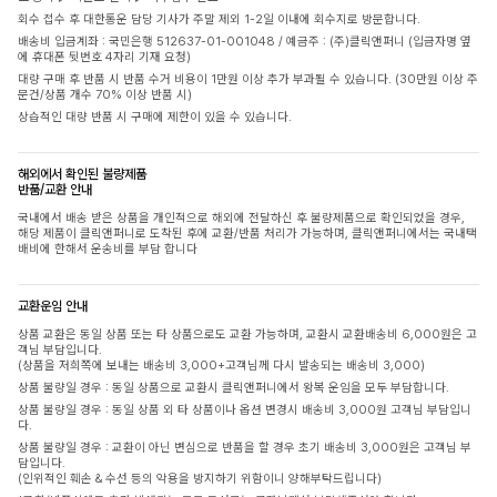
회수 접수 후 대한통운 담당 기사가 주말 제외 1-2일 이내에 회수지로 방문합니다.
배송비 입금계좌 : 국민은행 512637-01-001048 / 예금주 : (주)클릭앤퍼니 (입금자명 옆
에 휴대폰 뒷번호 4자리 기재 요청)
대량 구매 후 반품 시 반품 수거 비용이 1만원 이상 추가 부과될 수 있습니다. (30만원 이상 주
문건/상품 개수 70% 이상 반품 시)
상습적인 대량 반품 시 구매에 제한이 있을 수 있습니다.
해외에서 확인된 불량제품
반품/교환 안내
국내에서 배송 받은 상품을 개인적으로 해외에 전달하신 후 불량제품으로 확인되었을 경우,
해당 제품이 클릭앤퍼니로 도착된 후에 교환/반품 처리가 가능하며, 클릭앤퍼니에서는 국내택
배비에 한해서 운송비를 부담 합니다
교환운임 안내
상품 교환은 동일 상품 또는 타 상품으로도 교환 가능하며, 교환시 교환배송비 6,000원은 고
객님 부담입니다.
(상품을 저희쪽에 보내는 배송비 3,000+고객님께 다시 발송되는 배송비 3,000)
상품 불량일 경우 : 동일 상품으로 교환시 클릭앤퍼니에서 왕복 운임을 모두 부담합니다.
상품 불량일 경우 : 동일 상품 외 타 상품이나 옵션 변경시 배송비 3,000원 고객님 부담입니
다.
상품 불량일 경우 : 교환이 아닌 변심으로 반품을 할 경우 초기 배송비 3,000원은 고객님 부
담입니다.
(인위적인 훼손 & 수선 등의 악용을 방지하기 위함이니 양해부탁드립니다)