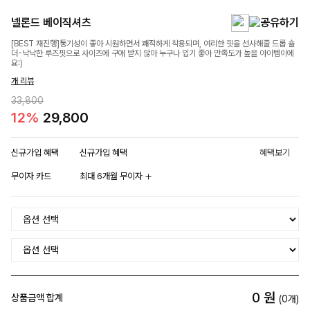
넬론드 베이직셔츠
[BEST 재진행]통기성이 좋아 시원하면서 쾌적하게 착용되며, 여리한 핏을 선사해줄 드롭 숄
더-낙낙한 루즈핏으로 사이즈에 구애 받지 않아 누구나 입기 좋아 만족도가 높을 아이템이에
요:)
개 리뷰
33,800
12%
29,800
신규가입 혜택
신규가입 혜택
혜택보기
무이자 카드
최대 6개월 무이자
0
원
상품금액 합계
(
0
개)