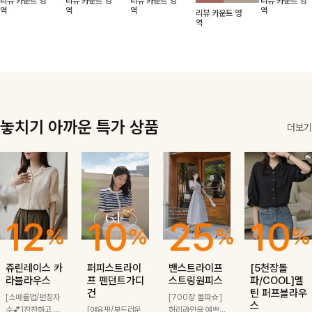
리뷰 카운트 영
리뷰 카운트 영
리뷰 카운트 영
리뷰 카운트 영
적함도 챙겨드려
날에도 편안하게
해도 멋스럽게
핏이 멋스러운,
무드가 느껴져요
역
역
역
역
리뷰 카운트 영
요 :)
착용 가능한 반
스타일링돼요
쾌적하면서 세련
🩶 가볍고 시원
역
팔자켓입니다-!
된 무드의 썸머
한 소재감으로
반팔자켓 -
여름에도 부담
없이 툭 걸치기
좋은 아이템!
놓치기 아까운 특가 상품
더보기
12
10
25
10
%
%
%
%
쥬린레이스 카
퍼피스트라이
밴스트라이프
[5천장돌
라블라우스
프 펜던트가디
스트링원피스
파/COOL]멜
건
틴 퍼프블라우
[소매롤업/펀칭자
[700장 돌파☆]
스
수💕]잔잔하고 고
[여유핏/부드러운
허리라인을 예쁘게