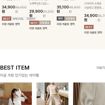
급스러운 자수 디
소재💙]센스있는
잡아주는 스트링과
시어서커 소재로
34,900
35,100
39,600
46,800
테일이 사랑스러운
스트라이프 패턴에
깔끔한 스트라이프
시원하고 쫀쫀한
원
29,900
원
원
33,200
원
블라우스-페미닌
귀여운 퍼피 펜던
패턴에 링클프리!
텐션감으로 언제든
원
34,900
원
38,7
하면서 여리한 무
트로 포인트를 선
💙플레어지는 롱한
편안하게 입혀질
원
원
드로 즐겨지는
사하는 니트 가디
기장감까지 완벽한
블라우스- 단정한
리뷰 카운트 영역
리뷰 카운트 영역
ITEM
건을 소개할게요 :)
데일리 원피스:B
카라와 풍성한 퍼
리뷰 카운트 영역
프 소매로 여성스
리뷰 카운트 영역
러움을 더했어요 :)
BEST ITEM
더보기
지금 가장 인기있는 아이템