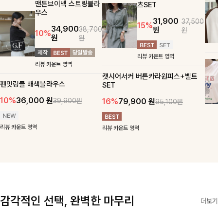
맨튼브이넥 스트링블라
츠SET
우스
31,900
37,500
15%
34,900
원
38,700
원
10%
원
원
리뷰 카운트 영역
리뷰 카운트 영역
캣시어서커 버튼카라원피스+벨트
펜밋링클 배색블라우스
SET
10%
36,000
원
16%
79,900
원
39,900원
95,100원
리뷰 카운트 영역
리뷰 카운트 영역
감각적인 선택, 완벽한 마무리
더보기