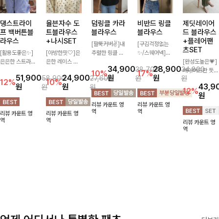
댕스트라이
율븐자수 도
덤링클 카라
비반드 링클
제딧레이어
프 백버튼블
트블라우스
블라우스
블라우스
드 블라우스
라우스
+나시SET
+플레어팬
[팔뚝커버✌]내
[구김걱정없는
츠SET
[활용도좋은✨]
[아방한핏🤍]은
추럴한 링클 텍
✨/스퀘어넥]입
은은한 스트라이
은한 레이스 자
스처로 분위기
체감 있는 링클
[완성도높은💗]
34,900
28,900
38,700
34,800
프 패턴이 더해
수와 도트 패턴
있게 입어지는
엠보 텍스처가
레이어드한 듯
10%
17%
51,900
24,900
원
원
58,900
27,600
원
원
져 심플한 코디
으로 사랑스러운
블라우스🖤 브
돋보이는 블라우
자연스러운 나시
12%
10%
원
원
43,9
원
원
에도 세련된 포
감성 가득 담았
이넥 카라 디자
스- 여유로운 실
와 버튼 원피스
12%
원
인트를 더해드리
으며 나시 세트
인에 여유로운
루엣과 물결 짜
가 함께 구성된
리뷰 카운트 영
리뷰 카운트 영
며 깔끔한 스트
구성으로 이너
소매핏 더해져
임 소매 디테일
세트 아이템입니
역
역
리뷰 카운트 영
리뷰 카운트 영
라이프 디테일로
걱정없이 손쉽게
여리하면서도 시
이 더해져 편안
다. 코디 고민 없
역
역
리뷰 카운트 영
유행 없이 오래
코디 가능한 블
원한 무드로 즐
하면서도 여성스
이 한 벌만으로
역
함께하기 좋은
라우스에요:)
기기 좋아요-
러운 무드를 연
도 내추럴하면서
블라우스예요
출해드려요!
여성스러운 썸머
룩 완성!