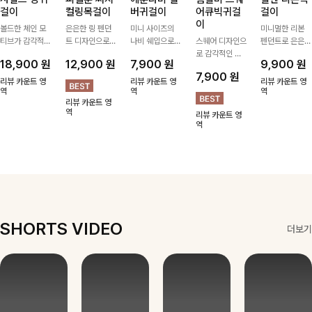
걸이
컬링목걸이
버귀걸이
어큐빅귀걸
걸이
이
볼드한 체인 모
은은한 링 펜던
미니 사이즈의
미니멀한 리본
티브가 감각적인
트 디자인으로
나비 쉐입으로
스퀘어 디자인으
펜던트로 은은한
포인트가 되어주
심플한 POINT,
은은하게 빛을
로 감각적인 무
포인트를 더해주
18,900
원
12,900
원
7,900
원
9,900
원
는 귀걸이- 심플
써지컬스틸 소재
내어줄 이어링,
드를 더했고 그
는 목걸이예요.
7,900
원
하면서도 존재감
로 변색 걱정 없
과하지 않은 포
안에 큐빅을 담
골드, 실버 컬러
리뷰 카운트 영
리뷰 카운트 영
리뷰 카운트 영
있는 디자인으로
역
이 데일리로 착
인트가 되어줘
역
아 더욱 고급스
로 구성돼 어떤
역
리뷰 카운트 영
데일리룩부터 스
용하기 좋아요-
데일리로 착용하
럽게 연출되는
룩에도 부담 없
역
리뷰 카운트 영
타일리시한 포인
기 좋아요:)
귀걸이에요~!
이 매치하기 좋
역
트룩까지 다양하
아요
게 매치하기 좋
은 아이템💎
SHORTS VIDEO
더보기