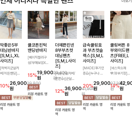
언제 어디서나 특별한 팬츠
더보기
딱좋은5부
쿨코튼핀턱
더예쁜린넨
급속쿨링효
쿨링버튼 8
데님반바지
밴딩반바지
8부부츠컷
과 부츠컷슬
부와이드팬
[S,M,L,XL
데님팬츠
랙스[S,M,L
츠[FREE,L
[베이직컬러구
사이즈]
[S,M,L사이
사이즈]
사이즈]
성/부해보임X]
즈]
[허벅지군살커
와이드하게 떨어
[MADE/후기인
[바스락소재
19,900
23,400
버/히든밴딩]여
지는 핏으로 편
[미운군살커버/
증👍]누구나 갖
💙/8부기장]사
15%
원
원
유롭게 떨어지는
안하면서도 멋스
쫀쫀👍]군살을
고 싶어할 슬랙
이드 버튼 디테
26,900
29,900
42,9
29,800
37,300
와이드핏과 부담
럽게 입어지는
잡아주는 깔끔한
스:)베이직하지
일이 은은한 포
10%
20%
14%
원
36,900
원
원
원
41,900
원
없는 5부 기장
밴딩 반바지🤎
부츠컷 핏에 발
만 부츠컷으로
인트가 되어주는
12%
원
원
리뷰 카운트 영
으로 편안하게
넉넉한 포켓 디
목이 드러나는
이쁜 핏 연출은
와이드 팬츠입니
역
즐기기 좋은 데
테일 더해져 데
8부 기장으로
물론,쫀쫀한 스
다. 여유롭게 떨
리뷰 카운트 영
리뷰 카운트 영
리뷰 카운트 영
님 팬츠 ✨ 빈티
일리룩부터 여행
다리를 슬림하고
판끼로 하루종일
어지는 실루엣과
역
역
역
리뷰 카운트 영
지한 워싱감이
룩까지 활용도
길어보이게 만들
편안하게!
가볍게 바스락거
역
더해져 캐주얼하
높게 즐겨지는
어주며 생지 소
리는 소재감으로
면서도 트렌디한
아이템!
재로 멋을 더한
시원하고 편안하
무드로 연출
데님팬츠에요~!
게 즐기기 좋은
아이템-