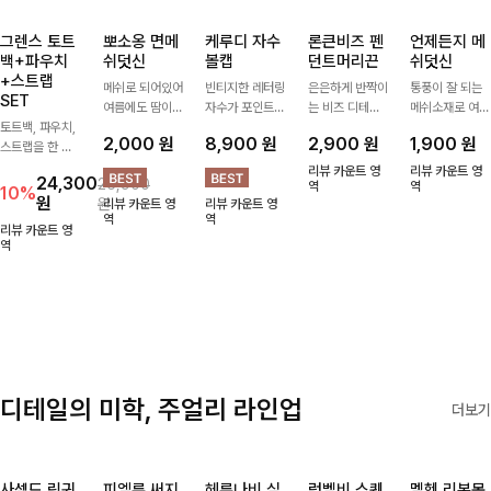
그렌스 토트
뽀소옹 면메
케루디 자수
론큰비즈 펜
언제든지 메
백+파우치
쉬덧신
볼캡
던트머리끈
쉬덧신
+스트랩
메쉬로 되어있어
빈티지한 레터링
은은하게 반짝이
통풍이 잘 되는
SET
여름에도 땀이
자수가 포인트가
는 비즈 디테일
메쉬소재로 여름
토트백, 파우치,
차지않게~! 발걸
되어 데일리 룩
과 펜던트 포인
까지 쾌적하게
2,000
원
8,900
원
2,900
원
1,900
원
스트랩을 한 번
음도 당당해지세
에 자연스럽게
트로 스타일에
데일리로 신기
에 드리는
요:-)
어우러지는 볼
센스를 더해주는
좋은 덧신이에요
리뷰 카운트 영
리뷰 카운트 영
24,300
26,900
ITEM활용도 높
캡!베이직한 컬
아이템, 탄탄한
역
^^
역
10%
원
원
리뷰 카운트 영
리뷰 카운트 영
게 어디에든 다
러와 깔끔한 쉐
밴딩으로 안정감
역
역
양하게 즐겨주세
입으로 캐주얼부
있게 잡아주어
리뷰 카운트 영
요 ;)
역
터 꾸안꾸 스타
데일리로 활용하
일까지 활용도
기 좋은 헤어 악
GOOD
세서리
디테일의 미학, 주얼리 라인업
더보기
사셀드 링귀
피엘룬 써지
헤룬나비 실
럼벨비 스퀘
멜헨 리본목