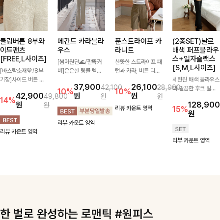
쿨링버튼 8부와
메칸드 카라블라
푼스트라이프 카
(2종SET)날르
이드팬츠
우스
라니트
배색 퍼프블라우
[FREE,L사이즈]
스+일자슬랙스
[썸머원단🌊/팔뚝커
산뜻한 스트라이프 패
[S,M,L사이즈]
[바스락소재💙/8부
버]은은한 링클 텍스
턴과 카라, 버튼 디테
기장]사이드 버튼 디
처와 여유로운 실루엣
일이 어우러져 단정하
세련된 배색 블라우스
37,900
26,100
42,100
28,900
테일이 은은한 포인트
이 만나 내추럴하면서
면서도 세련된 무드를
와 깔끔한 후크 일자
10%
10%
42,900
원
원
49,800
원
원
가 되어주는 와이드
도 세련된 무드를 연
완성해주는 니트 🤍
슬랙스를 함께 구성한
14%
원
128,900
원
팬츠입니다. 여유롭게
출해주는 블라우스-
부드럽고 가벼운 착용
세트입니다. 허리 라
리뷰 카운트 영역
15%
원
떨어지는 실루엣과 가
데일리룩부터 출근룩
감으로 데님부터 슬랙
인을 자연스럽게 살려
리뷰 카운트 영역
볍게 바스락거리는 소
까지 다양하게 활용하
스까지 다양하게 매치
주는 블라우스와 롱한
리뷰 카운트 영역
재감으로 시원하고 편
기 좋은 베이직한 디
하기 좋아 데일리룩부
일자핏 슬랙스가 만나
리뷰 카운트 영역
안하게 즐기기 좋은
자인!
터 출근룩까지 활용도
단정하면서도 고급스
아이템-
높게 즐기기 좋은 아
러운 실루엣을 완성해
이템이에요 ✨
드려요.
한 벌로 완성하는 로맨틱 #원피스