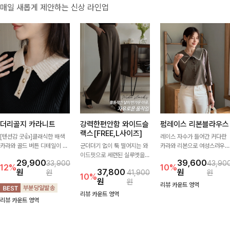
매일 새롭게 제안하는 신상 라인업
더리골지 카라니트
강력한편안함 와이드슬
펌레이스 리본블라우스
랙스[FREE,L사이즈]
[텐션감 굿👍]클래식한 배색
레이스 자수가 들어간 커다란
카라와 골드 버튼 디테일이 세
군더더기 없이 툭 떨어지는 와
카라와 리본으로 여성스러우면
련된 포인트를 더해주는 니트
이드핏으로 세련된 실루엣을
서 사랑스러운 무드가 가득 느
29,900
39,600
33,900
43,90
입니다. 세로 골지 짜임이 슬림
완성해주는 슬랙스입니다. 깔
껴지는 블라우스에요🤎
12%
10%
원
37,800
원
원
41,900
원
한 실루엣을 연출해 단정하면
끔한 디자인과 롱한 기장감으
10%
원
원
서도 여성스러운 무드를 완성
로 다리가 길어 보이고 뒷밴딩
리뷰 카운트 영역
해드려요.
으로 편안하기까지-
리뷰 카운트 영역
리뷰 카운트 영역