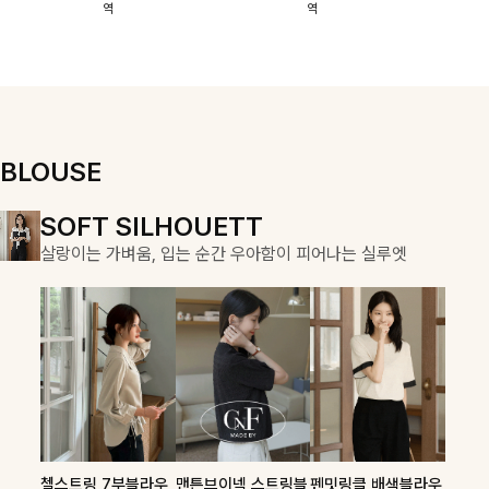
역
역
이에요:)
스에요🖤
돼요
할 수 있어요🤍
여유로운 핏이
만나 편안함은
물론, 고급스러
운 분위기까지
더해드립니다
BLOUSE
DOUBLE THE JOY
SOFT SILHOUETT
COZY ESSENTIAL
함께할 때 더욱 완벽한, 합리적인 선택으로 채우는 즐거움
살랑이는 가벼움, 입는 순간 우아함이 피어나는 실루엣
매일의 일상을 부드럽게 감싸줄 니트 컬렉션
론클디 브이넥니트
칠스트라이프 카라7
셀드펜던트 7부니트
첼스트링 7부블라우
맨튼브이넥 스트링블
펜밋링클 배색블라우