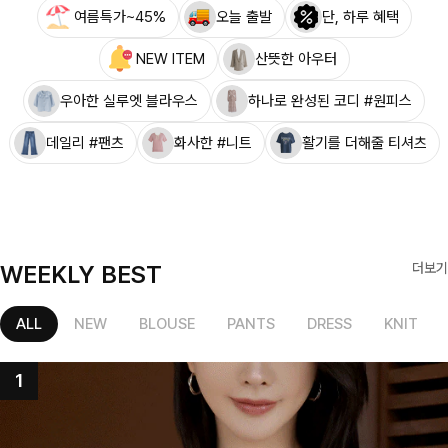
여름특가~45%
오늘 출발
단, 하루 혜택
NEW ITEM
산뜻한 아우터
우아한 실루엣 블라우스
하나로 완성된 코디 #원피스
데일리 #팬츠
화사한 #니트
활기를 더해줄 티셔츠
WEEKLY BEST
더보기
ALL
NEW
BLOUSE
PANTS
DRESS
KNIT