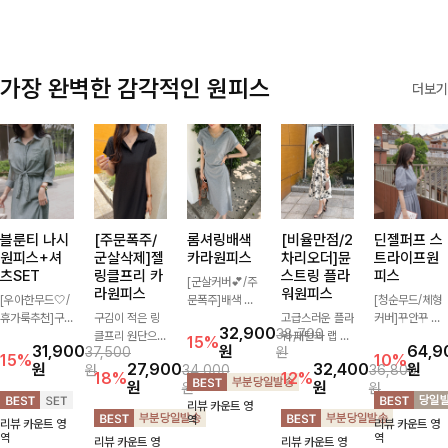
가장 완벽한 감각적인 원피스
더보기
블룬티 나시
[주문폭주/
롬셔링배색
[비율만점/2
딘젤퍼프 스
원피스+셔
군살삭제]젤
카라원피스
차리오더]뮨
트라이프원
츠SET
링클프리 카
스트링 플라
피스
[군살커버💕/주
라원피스
워원피스
[우아한무드🤍/
문폭주]배색 카
[청순무드/체형
휴가룩추천]구
구김이 적은 링
라와 스트라이프
고급스러운 플라
커버]꾸안꾸 무
32,900
38,700
김이 덜한 링클
클프리 원단으로
패턴으로 캐주얼
워 패턴과 랩 디
드의 정석🤍 가
15%
31,900
원
64,9
37,500
원
소재의 나시원피
항상 깔끔하게
한 무드를 더한
자인으로 여성스
볍고 산뜻한 착
15%
10%
원
27,900
32,400
원
원
34,000
36,800
스+셔츠 조합으
착용 가능하며
롱 원피스 🖤 셔
러우면서 세련된
용감으로 여름
18%
12%
원
원
원
원
로 코디 걱정없
일자로 떨어지는
링 디테일과 쫀
분위기를 더해주
내내 손이 자주
리뷰 카운트 영
이 여성스럽고
넉넉한 핏으로
쫀한 스판 소재
며 스트링이 내
가는 원피스예
역
리뷰 카운트 영
리뷰 카운트 영
편안하게 즐길
군살을 완벽히
로 편안하면서도
장되어있어 슬림
요- 은은한 스트
역
역
리뷰 카운트 영
리뷰 카운트 영
수 있는 아이템
커버해주는 원피
여성스럽게 연출
하게 핏을 조절
라이프 패턴과