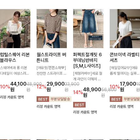
럽틸스퀘어 리본
월스트라이프 버
퍼펙트절개핏 6
콘브이넥 라벨티
블라우스
튼니트
부데님반바지
셔츠
[S,M,L사이즈]
스퀘어넥과 롱 리본
[여유핏/쫀쫀소재🤎]
[매일입어요🩵]여유
디테일이 여성스러운
잔잔한 스트라이프 패
[체형커버🫶]세로 절
롭게 떨어지는 실루엣
분위기를 한층 더해주
턴과 버튼 포인트가
개 라인이 더해져 다
과 깔끔한 브이넥 디
44,100
29,900
17,900
48,900
33,900
1
는 블라우스입니다.
더해져 캐주얼하면서
리 라인을 더욱 길고
자인으로 데일리하게
10%
12%
10%
원
원
48,900
원
원
원
56,800
원
자연스럽게 잡힌 셔링
도 세련된 무드를 연
슬림하게 연출해주는
즐기기 좋은 티셔츠-
14%
원
원
과 봉긋한 소매가 여
출해주는 니트- 가볍
5부 데님 반바지 🤍
소매 라벨 디테일이
리뷰 카운트 영역
리한 실루엣을 연출해
고 부드러운 착용감으
부담 없는 기장과 여
은은한 포인트를 더해
리뷰 카운트 영역
리뷰 카운트 영역
특별한 날은 물론 데
로 단독은 물론 데일
유로운 핏으로 편안하
심플하면서도 센스 있
리뷰 카운트 영역
일리룩으로도 부담 없
리룩으로 활용하기 좋
게 착용되며 다양한
는 스타일을 완성해드
이 즐기기 좋아요🎀
은 아이템!
상의와 손쉽게 매치되
려요!
어 데일리부터 휴가룩
까지 활용도 높게 즐
기기 좋아요 d