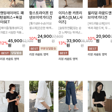
캣밍레이어드 패
함스트라이프 린
이지스판 카프리
윌리덤 라운드앤
턴원피스+목걸
넨브이넥가디건
슬랙스[S,M,L사
브이넥가디건
이SET
이즈]
[통기성우수🧊/리오
[부드러운소재]브이
[페이즐/활동성최고]
셀소재]은은한 배색
[슬림핏연출]입는 순
넥과 라운드넥, 두 가
가볍고 시원한 착용감
스트라이프 패턴으로
간 느껴지는 뛰어난
지 넥 라인 중 취향에
24,900
20,900
27,600
으로 여름 내내 부담
캐주얼하면서도 산뜻
신축성으로 활동량 많
맞게 선택할 수 있는
10%
10%
45,900
원
33,900
원
52,100
원
38,900
없이 즐기기 좋은 라
한 무드 살려주는 니
은 날에도 편안하게
활용도 높은 가디건
12%
13%
원
원
원
원
운드 니트 🤍 베이직
트 가디건 💛 브이넥
🌿 발목이 드러나는
🤍 부드러운 착용감
한 디자인으로 다양한
라인에 슬림하게 떨어
카프리 기장이 다리
과 베이직한 디자인으
리뷰 카운트 영역
리뷰 카운트 영역
하의와 손쉽게 매치되
지는 핏 더해져 단독
라인을 더욱 길고 산
로 단독은 물론 가볍
리뷰 카운트 영역
리뷰 카운트 영역
어 데일리하게 활용하
으로도 여리하고 세련
뜻하게 보여주며, 깔
게 걸쳐 입기 좋아 데
기 좋아요 ✨
되게 입어져요-
끔한 실루엣으로 출근
일리룩부터 출근룩까
룩부터 데일리룩까지
지 다양하게 즐기기
활용도 높게 즐기기
좋은 아이템이에요 ✨
좋습니다