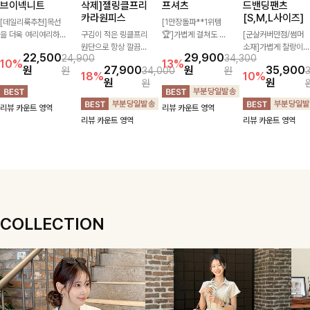
브이넥니트
삭제]젤링클프리
프셔츠
드밴딩팬츠
카라원피스
[S,M,L사이즈]
[데일리룩추천]목선
[1만장돌파**1위템
을 더욱 여리여리하게
구김이 적은 링클프리
🏆]가볍게 걸쳐도 살
[군살커버만점/썸머
연출해주는 브이넥 디
원단으로 항상 깔끔하
아나는 산뜻한 컬러
소재]가볍게 찰랑이는
22,500
29,900
24,900
34,300
자인으로 깔끔한 무드
게 착용 가능하며 일
감, 여름에 딱 맞는 코
원단과 여유로운 와이
10%
13%
원
27,900
원
35,900
원
34,000
원
를 완성해주는 니트
자로 떨어지는 넉넉한
튼 셔츠❤️ 여유 있는
드 핏으로 하루 종일
18%
10%
원
원
원
🤍 부드러운 착용감
핏으로 군살을 완벽히
핏과 스트라이프 패
편안하게 착용하실 수
과 베이직한 실루엣으
커버해주는 원피스에
턴, 자연스러운 실루
있는 팬츠입니다 🖤
리뷰 카운트 영역
리뷰 카운트 영역
로 단독은 물론 다양
요🖤
엣으로 데일리 코디에
✨ 허리 전체 밴딩과
리뷰 카운트 영역
리뷰 카운트 영역
한 아우터와 레이어드
부담 없이 매치된답니
스트링 디테일로 안정
하기 좋아 데일리하게
다:)
감 있는 착용감을 더
즐기기 좋은 아이템이
해드려요!
에요 ✨
COLLECTION