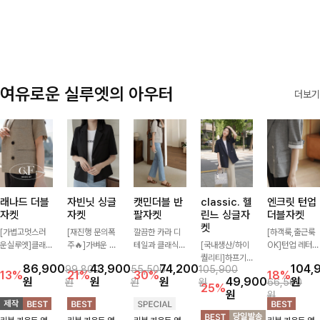
✨🩵
감에 캐주얼한
감성까지 더해져
데일리하게 손이
자주 가요
여유로운 실루엣의 아우터
더보기
래나드 더블
자빈닛 싱글
캣민더블 반
classic. 헬
엔크릿 턴업
자켓
자켓
팔자켓
린느 싱글자
더블자켓
켓
[가볍고멋스러
[재진행 문의폭
깔끔한 카라 디
[하객룩,출근룩
운실루엣]클래
주🔥]가벼운 소
테일과 클래식한
[국내생산/하이
OK]턴업 레터링
식하면서 베이직
재로 툭 걸쳐주
더블 버튼 디자
퀄리티]하프기
포인트로 센스
86,900
43,900
74,200
104,
99,800
55,500
105,900
하게 걸치기 좋
기만 해도 캐주
인으로 세련된
장의 부담스럽지
있게 완성된 썸
13%
21%
30%
18%
원
원
원
49,900
원
원
원
원
66,500
은 반팔 자켓-자
얼한 무드를 만
무드를 완성한
않은 기장으로
머 자켓, 더블버
25%
원
원
주 입게 될 깔끔
들어주며 반팔
반팔 자켓 ✨ 가
클래식이 주는
튼 디자인으로
한 핏은 물론, 쾌
디자인으로 더운
볍게 걸쳐주기만
멋!스탠다드한
깔끔하고 세련된