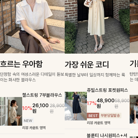
기
흐르는 우아함
가장 쉬운 코디
탄탄
단정함 속의 여성스러운 디테일이 돋보
특별한 날부터 일상까지 함께하는 룩
는 
이는 화사한 블라우스
쥬빌스트링 포켓원피스
첼스트링 7부블라우스
48,900
58,900
17%
26,100
원
28,900
원
10%
원
원
리뷰 카운트 영역
리뷰 카운트 영역
블룬티 나시원피스+셔