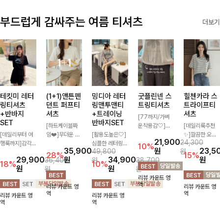
부드럽게 감싸주는 여름 티셔츠
더보기
테킷미 레터
(1+1)앤튼펜
밍디아 레터
굿플린넨 스
힐첸카라 스
링티셔츠
던트 퍼프티
링맨투맨티
트링티셔츠
트라이프티
+반바지
셔츠
+트레이닝
셔츠
[77까지/가벼
SET
반바지SET
[하트케이블짜
운착용감🤍]린
[데일리룩추천
[데일리부터 여
임❤️]무더운 여
[활용도높은🤍]
넨 소재와 내추
✨]깔끔한 오픈
21,900
24,300
행룩까지]감각
름 사랑스러운
심플한 레터링
럴한 플라워 프
카라넥과 조화로
10%
35,900
원
23,5
49,800
원
적인 레터링 티
낭만같은 티셔츠
포인트의 반팔
린팅이 포인트가
운 배색이 들어
28%
15%
29,900
원
34,900
원
36,400
원
38,700
셔츠와 플레어
소재감에서 주는
티셔츠와 여유롭
되어 하나만으로
간 스트라이프
18%
10%
원
원
원
원
핏 반바지가 함
포인트와 금장으
게 떨어지는 반
도 감성 있는 스
패턴으로 단정하
리뷰 카운트 영
께 구성된 세트
로 고급스러움도
바지 조합으로
타일을 완성해드
고 캐주얼한 무
역
리뷰 카운트 영
리뷰 카운트 영
아이템으로, 편
놓치지 말아요♥
꾸안꾸 무드 제
리는 티셔츠-🌼
드를 선사하는
역
역
리뷰 카운트 영
리뷰 카운트 영
안하면서도 캐주
대로 살려주는
🌿
반팔 티셔츠에
역
역
얼한 꾸안꾸룩을
트레이닝 세트
요:)
완성해드립니다
🖤 편안한 착용