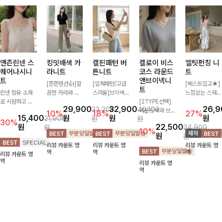
앤즌린넨 스
킹밋배색 카
캘핀패턴 버
캘로이 비스
엘팃펀칭 니
퀘어나시니
라니트
튼니트
코스 라운드
트
트
앤브이넥니
[쫀쫀텐션👍]깔
[입체패턴/고급
[베스트입고★]
트
린넨 함유 소재
끔한 카라와 반
스러움]브이넥
느낌있는 스퀘어
로 시원하고 쾌
오픈 디자인이
라인과 감각적인
[2TYPE선택]
펀칭과 골드버튼
29,900
32,900
26,
33,200
40,100
적하게 즐기기
만나 하나만 입
패턴이 어우러져
라운드넥과 브이
으로 세련됨이
10%
18%
27%
15,400
원
원
원
21,900
원
원
좋은 나시 니트
어도 완성도 높
포인트 있게 즐
넥 두 가지 디자
묻어나는 니트:)
30%
원
22,500
원
24,900
🌿 깔끔한 스퀘
은 스타일링을
기기 좋은 가디
인으로 취향에
시원쫀쫀함 가
10%
원
원
어넥 디자인이
연출해드려요 부
건 🤍 가볍게 걸
맞게 선택 가능
득, 여성스러운
리뷰 카운트 영
리뷰 카운트 영
리뷰 카운트 영
쇄골 라인을 더
담 없이 즐기기
쳐주기만 해도
한 베이직 니트
룩을 완성해봐요
역
역
역
리뷰 카운트 영
욱 여리하고 여
좋은 데일리 니
스타일리시한 무
🤍 깔끔한 실루
♡
역
리뷰 카운트 영
성스럽게 연출해
트로 어디에나
드를 더해주어
엣과 부드러운
역
드립니다
손쉽게 매치됩니
데일리하게 활용
착용감으로 단독
다
하기 좋아요 ✨
은 물론 이너까
지 활용도 높게
즐기기 좋아요
✨