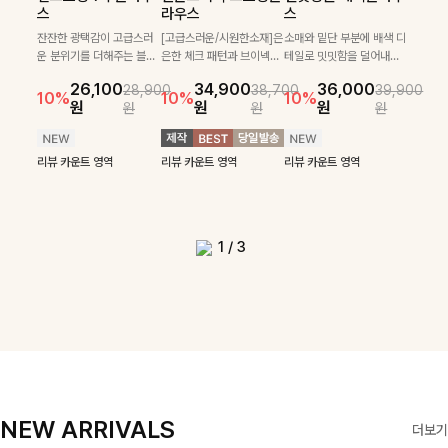
필첸체크 스트링블라
특스트라이프 링클원
헨틴링클 날개티셔츠
부니트
스
라우스
스
우스+플레어스커트
피스+스트링자켓
+치마바지SET
부드럽게 몸을 감싸는 니트
넉넉한 핏으로 편하게 착용
SET
SET
짜임으로 편안한 착용감을
[골드버튼/클래식무드🤍]
가능한 심플&베이직 무드의
잔잔한 광택감이 고급스러
[고급스러운/시원한소재]은
소매와 밑단 부분에 배색 디
[텐션감↑/구김↓]가볍게
더해드리며 여유 있게 떨어
스트라이프 패턴으로 데일
니트!레터리 펜던트로 고급
운 분위기를 더해주는 블라
은한 체크 패턴과 브이넥으
테일로 밋밋함을 덜어내고
[활용도 좋은 투피스]은은한
가볍고 시원한 링클 원피스
입기만 해도 코디가 완성되
24,300
25,800
26,900
28,600
지는 핏과 브이넥 디자인이
리룩에 포인트를 더해줄 아
스러운 포인트를 내어주었
우스예요 ✨ 허리 스트링과
로 단정하면서 실버버튼으
더욱 멋스럽게 연출되며 링
10%
10%
체크 패턴과 허리 스트링 디
와 스트링 자켓이 세트로 구
는 세트 아이템으로, 자연스
원
31,900
원
26,100
34,900
36,000
원
35,400
원
28,900
38,700
39,900
29,900
여리여리한 실루엣을 완성
이템입니다 카라넥 디자인
어요:D
프릴 밑단이 자연스럽게 실
로 고급스러운 디테일을 넣
클 소재로 구김 걱정없이 즐
33,900
10%
테일이 어우러진 투피스 세
성되어 코디 고민 없이 완성
럽게 퍼지는 프릴 날개 소매
10%
10%
10%
12%
원
원
원
원
원
원
원
원
42,900
69,900
원
해드려요 ✨ 단독은 물론 다
으로 깔끔한 이미지로 만들
루엣을 살려주며, 여유로운
었으며 밑단스트링으로 핏
길 수 있는 블라우스랍니
49,800
79,400
원
트입니다. 여유로운 상의와
도 높은 스타일링을 연출해
가 우아한 포인트를 더해드
14%
12%
원
원
양한 아우터와도 자연스럽
어 주는 7부 니트입니다 ~
핏으로 편안하면서도 여성
을 더욱 깔끔하게 잡아주는
다:)
원
원
풍성하게 퍼지는 롱스커트가
주는 아이템 🤍 따로 또 같
립니다💕 잔잔한 링클 텍스
리뷰 카운트 영역
리뷰 카운트 영역
게 매치되는 데일리 니트랍
스러운 무드를 완성해준답
블라우스예요 :)
자연스러운 체형 커버는 물
이 활용하기 좋아 실용적이
처 소재와 편안한 허리밴딩
리뷰 카운트 영역
리뷰 카운트 영역
리뷰 카운트 영역
리뷰 카운트 영역
니다
니다 🤍
리뷰 카운트 영역
론, 단품으로도 다양하게 활
며, 스트링 디테일로 다양한
으로 하루 종일 산뜻하고 쾌
리뷰 카운트 영역
리뷰 카운트 영역
용하기 좋아요🖤
핏을 연출할 수 있어 데일리
적하게 즐겨보세요!
부터 여행룩까지 멋스럽게
즐기기 좋아요 ✨
1
/
3
NEW ARRIVALS
더보기