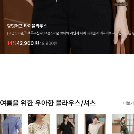
밍팃퍼프 타이블라우스
[고급스러움/하객룩추천💎]여성스러운 브이넥 라인과 타이 디테일이 어우러져 우아한 무드를 
라우스 🤍 여유로운 7부 소매로 편안하게 착용되며 데일리룩부터 출근룩, 하객룩까지 세련된
14%
42,900
원
49,800원
기 좋은 아이템이에요
여름을 위한 우아한 블라우스/셔츠
더보기