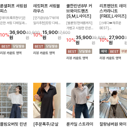
룬셀퍼프 셔링원
레킷퍼프 셔링블
쿨한린넨8부 커
리프펜던트 레이
피스
라우스
브와이드팬츠
스카라니트
[S,M,L사이즈]
[FREE,L사이즈]
[데이트룩추천🩷]은
[인기급상승/7부/데
은한 셔링 디테일과
일리추천]캉캉 디테일
[벌룬핏/한여름까지]
[스테디👑재주문
퍼프 소매가 어우러져
이 더해져 사랑스럽고
가볍고 시원한 린넨
BEST]
36,900
15,900
40,900
17,600
사랑스러운 무드를 완
풍성한 실루엣을 완성
혼방 소재로 한여름까
사랑스러움 가득 담은
10%
10%
원
원
35,900
27,900
원
원
39,800
3
성해주는 원피스🤍
해주는 블라우스 🤍
지 쾌적하게 즐기기
카라 니트에 펜던트
10%
10%
원
원
원
허리 스모크 밴딩이
가볍게 퍼지는 핏으로
좋은 8부 커브 와이드
포인트까지 톡-톡 얼
슬림한 실루엣을 연출
체형을 자연스럽게 커
팬츠 🤍 자연스럽게
굴을 밝혀주는 컬러와
리뷰 카운트 영역
리뷰 카운트 영역
해주며, 자연스럽게
버해주며 여성스럽게
떨어지는 커브핏이 멋
함께 해요-
리뷰 카운트 영역
리뷰 카운트 영역
퍼지는 플레어 라인으
즐기기 좋아요 ✨
스러운 실루엣을 연출
로 여성스럽고 편안하
해줘요 ✨
게 즐기기 좋아요
플빔오버핏 린넨
[주문폭주/군살
룬카일 스트라이
찰랑넘버원 와이