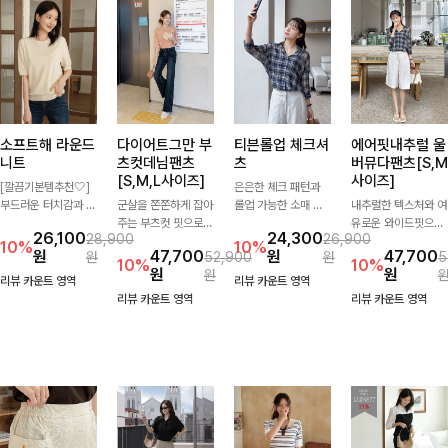
소프트해 라운드
다이어트그만 부
티븐롤업 체크셔
에어핏내추럴 울
니트
츠컷데님팬츠
츠
버뮤다팬츠[S,M
[S,M,L사이즈]
사이즈]
[깔끔기본템추천🤍]
은은한 체크 패턴과
부드러운 터치감과 군
군살을 쫀쫀하게 잡아
롤업 가능한 소매 디
내추럴한 텍스처와 여
더더기 없는 디자인으
주는 부츠컷 핏으로
테일로 다양한 분위기
유로운 와이드핏으로
26,100
24,300
28,900
26,900
로 매일 손이 가는 자
다리 라인을 이쁘고
를 연출하실 수 있어
군살은 자연스럽게 커
10%
10%
원
47,700
원
47,700
원
52,900
원
5
체제작 니트입니다.
깔끔하게 만들어주고
요🌿 차르르 흐르는
버해드리는 버뮤다 팬
10%
10%
원
원
원
자연스럽게 떨어지는
진청 색감으로 더욱
가벼운 소재와 여유로
츠 🤍 깔끔한 허리 디
리뷰 카운트 영역
리뷰 카운트 영역
여유핏과 깔끔한 라운
슬림해보이는 효과를
운 핏으로 단독은 물
테일과 편안한 착용감
리뷰 카운트 영역
리뷰 카운트 영역
드넥으로 단독은 물론
주는 데님팬츠!
론 아우터처럼 툭 걸
으로 데일리부터 출근
이너로도 활용하기 좋
쳐도 멋스러운 데일리
룩까지 산뜻하게 즐기
아요.
셔츠입니다
기 좋은 팬츠예요!