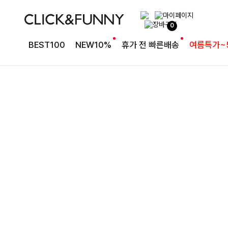
완성도 높은 원피스SET
0
특스트라이프 링클원피스+스트링자켓SET
BEST100
NEW10%
휴가 전 빠른배송
여름특가~