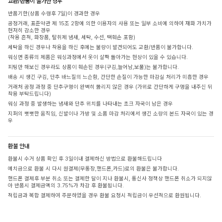
교환/반품이 불가한 경우
반품기한(상품 수령후 7일)이 경과한 경우
공정거래, 표준약관 제 15조 2항에 의한 이용자의 사용 또는 일부 소비에 의하여 재화 가치가
현저히 감소한 경우
(착용 흔적, 화장품, 탈취제 냄새, 세탁, 수선, 택훼손 포함)
세탁을 하신 경우나 착용을 하신 후에는 불량이 발견되어도 교환/반품이 불가합니다.
워싱면 종류의 제품은 워싱과정에서 옷이 살짝 돌아가는 현상이 있을 수 있습니다.
피팅만 해보신 경우라도 상품이 훼손된 경우(구김,늘어남,보풀)는 불가합니다.
배송 시 생긴 구김, 단추 바느질의 느슨함, 간단한 손질이 가능한 마감실 처리가 미흡한 경우
거래처 공정 과정 중 단추구멍이 완벽히 뚫리지 않은 경우 (가위로 간단하게 구멍을 내주신 뒤
착용 부탁드립니다)
워싱 과정 중 발생하는 냄새와 단추 위치를 나타내는 초크 자국이 남은 경우
지퍼의 뻣뻣한 움직임, 신발이나 가방 및 소품 마감 처리에서 생긴 소량의 본드 자국이 있는 경
우
환불 안내
환불시 수거 상품 확인 후 3일이내 결제하신 방법으로 환불해드립니다
예치금으로 환불 시 다시 원결제(무통장,핸드폰,카드)로의 환불은 불가합니다.
핸드폰 결제후 부분 취소 또는 결제한 달이 지나 환불시, 통신사 정책상 핸드폰 취소가 되지않
아 반품시 결제금액의 3.75%가 차감 후 환불됩니다.
적립금과 복합 결제하여 주문하였을 경우 환불 요청시 적립금이 우선적으로 환원됩니다.