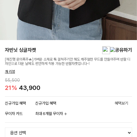
자빈닛 싱글자켓
[재진행 문의폭주🔥]가벼운 소재로 툭 걸쳐주기만 해도 캐주얼한 무드를 만들어주며 반팔 디
자인으로 더운 날에도 편안하게 착용 가능한 반팔자켓입니다-!
개 리뷰
55,500
21%
43,900
신규가입 혜택
신규가입 혜택
혜택보기
무이자 카드
최대 6개월 무이자