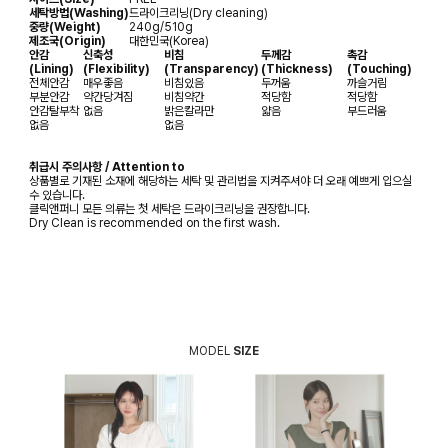
세탁방법(Washing)
드라이크리닝(Dry cleaning)
중량(Weight)
240g/510g
제조국(Origin)
대한민국(Korea)
안감
신축성
비침
두께감
촉감
(Lining)
(Flexibility)
(Transparency)
(Thickness)
(Touching)
전체안감
매우좋음
비침있음
두꺼움
까슬거림
부분안감
약간당겨짐
비침약간
적당함
적당함
안감탈부착
없음
밝은칼라만
얇음
부드러움
없음
없음
취급시 주의사항 / Attention to
상품별로 기재된 소재에 해당하는 세탁 및 관리법을 지켜주셔야 더 오래 예쁘게 입으실
수 있습니다.
클릭앤퍼니 모든 의류는 첫 세탁은 드라이크리닝을 권장합니다.
Dry Clean is recommended on the first wash.
MODEL
SIZE