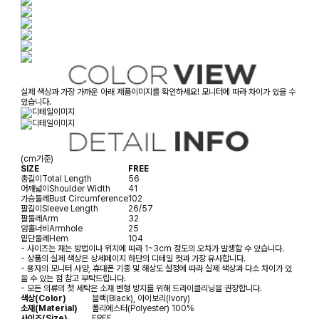
실제 색상과 가장 가까운 아래 제품이미지를 확인하세요! 모니터에 따라 차이가 있을 수
있습니다.
(cm기준)
SIZE
FREE
총길이
Total Length
56
어깨넓이
Shoulder Width
41
가슴둘레
Bust Circumference
102
팔길이
Sleeve Length
26/57
팔둘레
Arm
32
암홀너비
Armhole
25
밑단둘레
Hem
104
- 사이즈는 재는 방법이나 위치에 따라 1~3cm 정도의 오차가 발생할 수 있습니다.
- 상품의 실제 색상은 상세페이지 하단의 디테일 컷과 가장 유사합니다.
- 용자의 모니터 사양, 휴대폰 기종 및 해상도 설정에 따라 실제 색상과 다소 차이가 있
을 수 있는 점 참고 부탁드립니다.
- 모든 의류의 첫 세탁은 소재 변형 방지를 위해 드라이클리닝을 권장합니다.
색상(Color)
블랙(Black), 아이보리(Ivory)
소재(Material)
폴리에스터(Polyester) 100%
사이즈(Size)
FREE