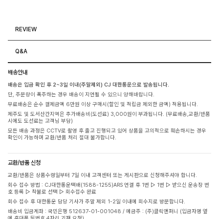
REVIEW
Q&A
배송안내
배송은 입금 확인 후 2~3일 이내(주말제외) CJ 대한통운으로 발송됩니다.
단, 주문량이 폭주하는 경우 배송이 지연될 수 있으니 양해바랍니다.
무료배송은 순수 결제금액 6만원 이상 구매시(할인 및 적립금 제외한 금액) 적용됩니다.
제주도 및 도서산간지역은 추가배송비(도선료) 3,000원이 부과됩니다. (무료배송,교환/반품
시에도 도선료는 고객님 부담)
모든 배송 과정은 CCTV로 촬영 후 출고 진행되고 있어 상품을 고의적으로 훼손하시는 경우
확인이 가능하며 교환/반품 처리 절대 불가합니다.
교환/반품 신청
교환/반품은 상품수령일부터 7일 이내 고객센터 또는 게시판으로 신청해주셔야 합니다.
회수 접수 방법 : CJ대한통운택배(1588-1255)ARS 연결 후 1번 ▷ 1번 ▷ 받으신 운송장 번
호 등록 ▷ 착불로 선택 ▷ 회수접수 완료
회수 접수 후 대한통운 담당 기사가 주말 제외 1-2일 이내에 회수지로 방문합니다.
배송비 입금계좌 : 국민은행 512637-01-001048 / 예금주 : (주)클릭앤퍼니 (입금자명 옆
에 휴대폰 뒷번호 4자리 기재 요청)