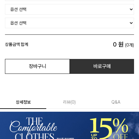
0
원
상품금액 합계
(
0
개)
장바구니
바로구매
상세정보
리뷰
(
0
)
Q&A