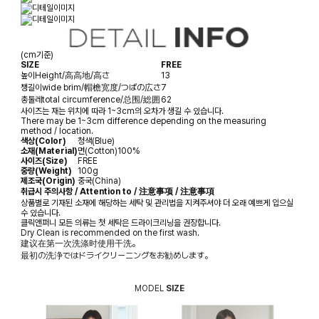
(cm기준)
SIZE
FREE
높이
Height/高高地/高さ
13
챙길이
wide brim/帽檐宽度/つばの広さ
7
총둘레
total circumference/总围/総囲
62
사이즈는 재는 위치에 따라 1~3cm의 오차가 생길 수 있습니다.
There may be 1~3cm difference depending on the measuring
method / location.
색상(Color)
청색(Blue)
소재(Material)
면(Cotton)100%
사이즈(Size)
FREE
중량(Weight)
100g
제조국(Origin)
중국(China)
취급시 주의사항 / Attention to / 注意事项 / 注意事項
상품별로 기재된 소재에 해당하는 세탁 및 관리법을 지켜주셔야 더 오래 예쁘게 입으실
수 있습니다.
클릭앤퍼니 모든 의류는 첫 세탁은 드라이크리닝을 권장합니다.
Dry Clean is recommended on the first wash.
建议在第一次洗涤时使用干洗。
最初の洗浄ではドライクリーニングをお勧めします。
MODEL
SIZE