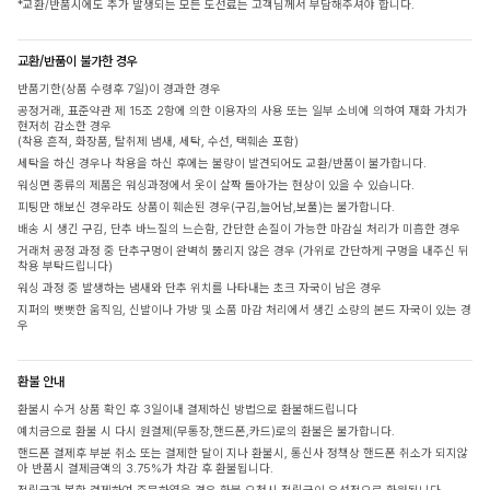
*교환/반품시에도 추가 발생되는 모든 도선료는 고객님께서 부담해주셔야 합니다.
교환/반품이 불가한 경우
반품기한(상품 수령후 7일)이 경과한 경우
공정거래, 표준약관 제 15조 2항에 의한 이용자의 사용 또는 일부 소비에 의하여 재화 가치가
현저히 감소한 경우
(착용 흔적, 화장품, 탈취제 냄새, 세탁, 수선, 택훼손 포함)
세탁을 하신 경우나 착용을 하신 후에는 불량이 발견되어도 교환/반품이 불가합니다.
워싱면 종류의 제품은 워싱과정에서 옷이 살짝 돌아가는 현상이 있을 수 있습니다.
피팅만 해보신 경우라도 상품이 훼손된 경우(구김,늘어남,보풀)는 불가합니다.
배송 시 생긴 구김, 단추 바느질의 느슨함, 간단한 손질이 가능한 마감실 처리가 미흡한 경우
거래처 공정 과정 중 단추구멍이 완벽히 뚫리지 않은 경우 (가위로 간단하게 구멍을 내주신 뒤
착용 부탁드립니다)
워싱 과정 중 발생하는 냄새와 단추 위치를 나타내는 초크 자국이 남은 경우
지퍼의 뻣뻣한 움직임, 신발이나 가방 및 소품 마감 처리에서 생긴 소량의 본드 자국이 있는 경
우
환불 안내
환불시 수거 상품 확인 후 3일이내 결제하신 방법으로 환불해드립니다
예치금으로 환불 시 다시 원결제(무통장,핸드폰,카드)로의 환불은 불가합니다.
핸드폰 결제후 부분 취소 또는 결제한 달이 지나 환불시, 통신사 정책상 핸드폰 취소가 되지않
아 반품시 결제금액의 3.75%가 차감 후 환불됩니다.