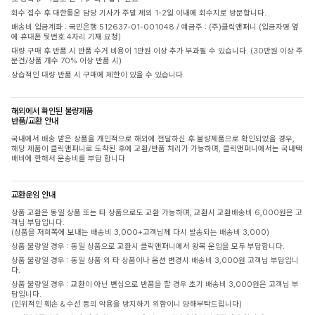
회수 접수 후 대한통운 담당 기사가 주말 제외 1-2일 이내에 회수지로 방문합니다.
배송비 입금계좌 : 국민은행 512637-01-001048 / 예금주 : (주)클릭앤퍼니 (입금자명 옆
에 휴대폰 뒷번호 4자리 기재 요청)
대량 구매 후 반품 시 반품 수거 비용이 1만원 이상 추가 부과될 수 있습니다. (30만원 이상 주
문건/상품 개수 70% 이상 반품 시)
상습적인 대량 반품 시 구매에 제한이 있을 수 있습니다.
해외에서 확인된 불량제품
반품/교환 안내
국내에서 배송 받은 상품을 개인적으로 해외에 전달하신 후 불량제품으로 확인되었을 경우,
해당 제품이 클릭앤퍼니로 도착된 후에 교환/반품 처리가 가능하며, 클릭앤퍼니에서는 국내택
배비에 한해서 운송비를 부담 합니다
교환운임 안내
상품 교환은 동일 상품 또는 타 상품으로도 교환 가능하며, 교환시 교환배송비 6,000원은 고
객님 부담입니다.
(상품을 저희쪽에 보내는 배송비 3,000+고객님께 다시 발송되는 배송비 3,000)
상품 불량일 경우 : 동일 상품으로 교환시 클릭앤퍼니에서 왕복 운임을 모두 부담합니다.
상품 불량일 경우 : 동일 상품 외 타 상품이나 옵션 변경시 배송비 3,000원 고객님 부담입니
다.
상품 불량일 경우 : 교환이 아닌 변심으로 반품을 할 경우 초기 배송비 3,000원은 고객님 부
담입니다.
(인위적인 훼손 & 수선 등의 악용을 방지하기 위함이니 양해부탁드립니다)