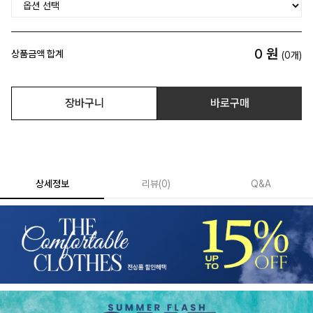
0
원
상품금액 합계
(
0
개)
장바구니
바로구매
상세정보
리뷰
(
0
)
Q&A