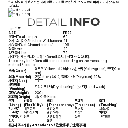
실제 색상과 가장 가까운 아래 제품이미지를 확인하세요! 모니터에 따라 차이가 있을 수
있습니다.
(cm기준)
SIZE
FREE
총길이
Total Length
62
어깨+소매단면
Shoulder Width/span>
41
가슴둘레
Bust Circumference/
108
팔둘레
Arm
42
밑단둘레
Hem
78
사이즈는 재는 위치에 따라 1~3cm의 오차가 생길 수 있습니다.
There may be 1~3cm difference depending on the measuring
method / location.
옐로우(Yellow), 네이비(Navy), 연두(Yellowgreen), 크림(Cre
색상(Color)
am)
소재(Material)
면(Cotton) 60%, 폴리에스터(Polyester) 40%
사이즈(Size)
FREE
세탁방법
드라이크리닝(Dry cleaning), 손세탁(Hand wash)
(Washing)
중량(Weight)
200g
제조국(Origin)
대한민국(Korea)
안감
신축성
비침
두께감
촉감
(Lining)
(Flexibility)
(Transparency)
(Thickness)
(Touching)
전체안감
매우좋음
비침있음
두꺼움
까슬거림
부분안감
약간당겨짐
비침약간
적당함
적당함
안감탈부착
없음
밝은칼라만
얇음
부드러움
없음
없음
취급시 주의사항 / Attention to / 注意事项 / 注意事項