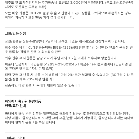
제주도 및 도서산간지역은 추가배송비(도선료) 3,000원이 부과됩니다. (무료배송,교환/반품
시에도 도선료는 고객님 부담)
모든 배송 과정은 CCTV로 촬영 후 출고 진행되고 있어 상품을 고의적으로 훼손하시는 경우
확인이 가능하며 교환/반품 처리 절대 불가합니다.
교환/반품 신청
교환/반품은 상품수령일부터 7일 이내 고객센터 또는 게시판으로 신청해주셔야 합니다.
회수 접수 방법 : CJ대한통운택배(1588-1255)ARS 연결 후 1번 ▷ 1번 ▷ 받으신 운송장 번
호 등록 ▷ 착불로 선택 ▷ 회수접수 완료
회수 접수 후 대한통운 담당 기사가 주말 제외 1-2일 이내에 회수지로 방문합니다.
배송비 입금계좌 : 국민은행 512637-01-001048 / 예금주 : (주)클릭앤퍼니 (입금자명 옆
에 휴대폰 뒷번호 4자리 기재 요청)
대량 구매 후 반품 시 반품 수거 비용이 1만원 이상 추가 부과될 수 있습니다. (30만원 이상 주
문건/상품 개수 70% 이상 반품 시)
상습적인 대량 반품 시 구매에 제한이 있을 수 있습니다.
해외에서 확인된 불량제품
반품/교환 안내
국내에서 배송 받은 상품을 개인적으로 해외에 전달하신 후 불량제품으로 확인되었을 경우,
해당 제품이 클릭앤퍼니로 도착된 후에 교환/반품 처리가 가능하며, 클릭앤퍼니에서는 국내택
배비에 한해서 운송비를 부담 합니다
교환운임 안내