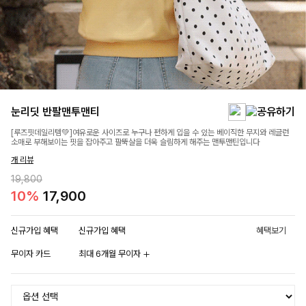
눈리딧 반팔맨투맨티
[루즈핏데일리템💚]여유로운 사이즈로 누구나 편하게 입을 수 있는 베이직한 무지와 레글런
소매로 부해보이는 핏을 잡아주고 팔뚝살을 더욱 슬림하게 해주는 맨투맨틴입니다
개 리뷰
19,800
10%
17,900
신규가입 혜택
신규가입 혜택
혜택보기
무이자 카드
최대 6개월 무이자