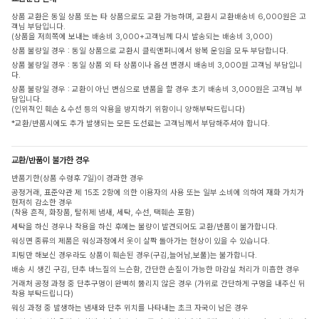
상품 교환은 동일 상품 또는 타 상품으로도 교환 가능하며, 교환시 교환배송비 6,000원은 고
객님 부담입니다.
(상품을 저희쪽에 보내는 배송비 3,000+고객님께 다시 발송되는 배송비 3,000)
상품 불량일 경우 : 동일 상품으로 교환시 클릭앤퍼니에서 왕복 운임을 모두 부담합니다.
상품 불량일 경우 : 동일 상품 외 타 상품이나 옵션 변경시 배송비 3,000원 고객님 부담입니
다.
상품 불량일 경우 : 교환이 아닌 변심으로 반품을 할 경우 초기 배송비 3,000원은 고객님 부
담입니다.
(인위적인 훼손 & 수선 등의 악용을 방지하기 위함이니 양해부탁드립니다)
*교환/반품시에도 추가 발생되는 모든 도선료는 고객님께서 부담해주셔야 합니다.
교환/반품이 불가한 경우
반품기한(상품 수령후 7일)이 경과한 경우
공정거래, 표준약관 제 15조 2항에 의한 이용자의 사용 또는 일부 소비에 의하여 재화 가치가
현저히 감소한 경우
(착용 흔적, 화장품, 탈취제 냄새, 세탁, 수선, 택훼손 포함)
세탁을 하신 경우나 착용을 하신 후에는 불량이 발견되어도 교환/반품이 불가합니다.
워싱면 종류의 제품은 워싱과정에서 옷이 살짝 돌아가는 현상이 있을 수 있습니다.
피팅만 해보신 경우라도 상품이 훼손된 경우(구김,늘어남,보풀)는 불가합니다.
배송 시 생긴 구김, 단추 바느질의 느슨함, 간단한 손질이 가능한 마감실 처리가 미흡한 경우
거래처 공정 과정 중 단추구멍이 완벽히 뚫리지 않은 경우 (가위로 간단하게 구멍을 내주신 뒤
착용 부탁드립니다)
워싱 과정 중 발생하는 냄새와 단추 위치를 나타내는 초크 자국이 남은 경우