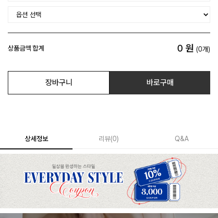
0
원
상품금액 합계
(
0
개)
장바구니
바로구매
상세정보
리뷰
(
0
)
Q&A