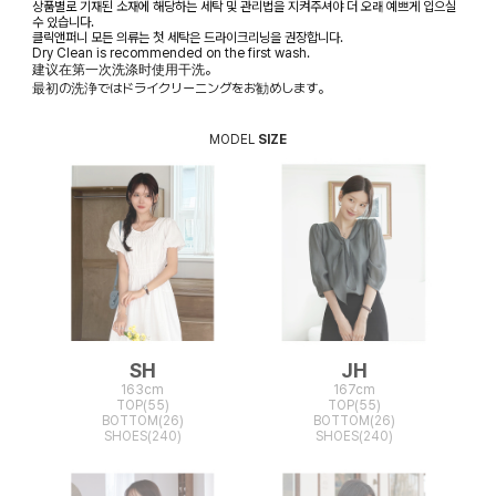
상품별로 기재된 소재에 해당하는 세탁 및 관리법을 지켜주셔야 더 오래 예쁘게 입으실
수 있습니다.
클릭앤퍼니 모든 의류는 첫 세탁은 드라이크리닝을 권장합니다.
Dry Clean is recommended on the first wash.
建议在第一次洗涤时使用干洗。
最初の洗浄ではドライクリーニングをお勧めします。
MODEL
SIZE
SH
JH
163cm
167cm
TOP(55)
TOP(55)
BOTTOM(26)
BOTTOM(26)
SHOES(240)
SHOES(240)