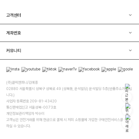
고객센터
계좌번호
커뮤니티
(주)클릭앤퍼니/김예중
02880 서울특별시 성북구 성북로 49 (성북동, 운석빌딩) 운석빌딩 5층(반품주소가 아닙
니다.)
사업자 등록번호 209-81-43420
통신판매업신고 서울성북-0073호
개인정보관리책임자 박수미
고객님은 안전거래를 위해 현금으로 결제 시 저희 소핑몰에 가입한 구매안전서비스를 이용
하실 수 있습니다.