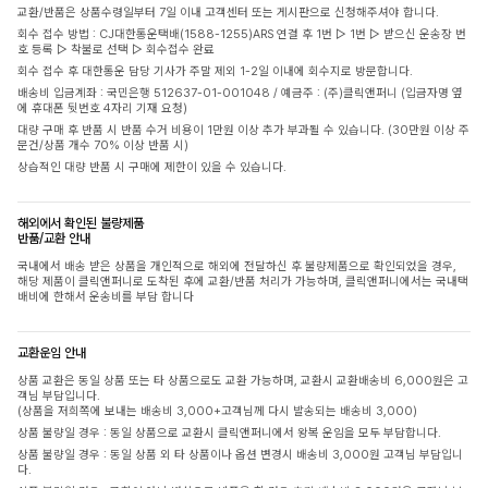
교환/반품은 상품수령일부터 7일 이내 고객센터 또는 게시판으로 신청해주셔야 합니다.
회수 접수 방법 : CJ대한통운택배(1588-1255)ARS 연결 후 1번 ▷ 1번 ▷ 받으신 운송장 번
호 등록 ▷ 착불로 선택 ▷ 회수접수 완료
회수 접수 후 대한통운 담당 기사가 주말 제외 1-2일 이내에 회수지로 방문합니다.
배송비 입금계좌 : 국민은행 512637-01-001048 / 예금주 : (주)클릭앤퍼니 (입금자명 옆
에 휴대폰 뒷번호 4자리 기재 요청)
대량 구매 후 반품 시 반품 수거 비용이 1만원 이상 추가 부과될 수 있습니다. (30만원 이상 주
문건/상품 개수 70% 이상 반품 시)
상습적인 대량 반품 시 구매에 제한이 있을 수 있습니다.
해외에서 확인된 불량제품
반품/교환 안내
국내에서 배송 받은 상품을 개인적으로 해외에 전달하신 후 불량제품으로 확인되었을 경우,
해당 제품이 클릭앤퍼니로 도착된 후에 교환/반품 처리가 가능하며, 클릭앤퍼니에서는 국내택
배비에 한해서 운송비를 부담 합니다
교환운임 안내
상품 교환은 동일 상품 또는 타 상품으로도 교환 가능하며, 교환시 교환배송비 6,000원은 고
객님 부담입니다.
(상품을 저희쪽에 보내는 배송비 3,000+고객님께 다시 발송되는 배송비 3,000)
상품 불량일 경우 : 동일 상품으로 교환시 클릭앤퍼니에서 왕복 운임을 모두 부담합니다.
상품 불량일 경우 : 동일 상품 외 타 상품이나 옵션 변경시 배송비 3,000원 고객님 부담입니
다.