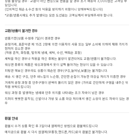
상품 불량일 경우 : 교환이 아닌 변심으로 반품을 할 경우 초기 배송비 3,000원은 고객님 부
담입니다.
(인위적인 훼손 & 수선 등의 악용을 방지하기 위함이니 양해부탁드립니다)
*교환/반품시에도 추가 발생되는 모든 도선료는 고객님께서 부담해주셔야 합니다.
교환/반품이 불가한 경우
반품기한(상품 수령후 7일)이 경과한 경우
공정거래, 표준약관 제 15조 2항에 의한 이용자의 사용 또는 일부 소비에 의하여 재화 가치가
현저히 감소한 경우
(착용 흔적, 화장품, 탈취제 냄새, 세탁, 수선, 택훼손 포함)
세탁을 하신 경우나 착용을 하신 후에는 불량이 발견되어도 교환/반품이 불가합니다.
워싱면 종류의 제품은 워싱과정에서 옷이 살짝 돌아가는 현상이 있을 수 있습니다.
피팅만 해보신 경우라도 상품이 훼손된 경우(구김,늘어남,보풀)는 불가합니다.
배송 시 생긴 구김, 단추 바느질의 느슨함, 간단한 손질이 가능한 마감실 처리가 미흡한 경우
거래처 공정 과정 중 단추구멍이 완벽히 뚫리지 않은 경우 (가위로 간단하게 구멍을 내주신 뒤
착용 부탁드립니다)
워싱 과정 중 발생하는 냄새와 단추 위치를 나타내는 초크 자국이 남은 경우
지퍼의 뻣뻣한 움직임, 신발이나 가방 및 소품 마감 처리에서 생긴 소량의 본드 자국이 있는 경
우
환불 안내
환불시 수거 상품 확인 후 3일이내 결제하신 방법으로 환불해드립니다
예치금으로 환불 시 다시 원결제(무통장,핸드폰,카드)로의 환불은 불가합니다.