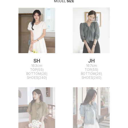
MODEL
SIZE
SH
JH
163cm
167cm
TOP(55)
TOP(55)
BOTTOM(26)
BOTTOM(26)
SHOES(240)
SHOES(240)