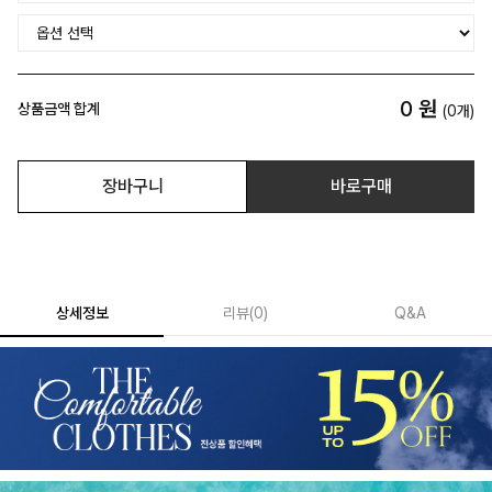
0
원
상품금액 합계
(
0
개)
장바구니
바로구매
상세정보
리뷰
(
0
)
Q&A