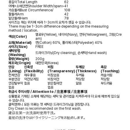
총길이
Total Length
62
어깨+소매단면
Shoulder Width/span>
41
가슴둘레
Bust Circumference/
108
팔둘레
Arm
42
밑단둘레
Hem
78
사이즈는 재는 위치에 따라 1~3cm의 오차가 생길 수 있습니다.
There may be 1~3cm difference depending on the measuring
method / location.
옐로우(Yellow), 네이비(Navy), 연두(Yellowgreen), 크림(Cre
색상(Color)
am)
소재(Material)
면(Cotton) 60%, 폴리에스터(Polyester) 40%
사이즈(Size)
FREE
세탁방법
드라이크리닝(Dry cleaning), 손세탁(Hand wash)
(Washing)
중량(Weight)
200g
제조국(Origin)
대한민국(Korea)
안감
신축성
비침
두께감
촉감
(Lining)
(Flexibility)
(Transparency)
(Thickness)
(Touching)
전체안감
매우좋음
비침있음
두꺼움
까슬거림
부분안감
약간당겨짐
비침약간
적당함
적당함
안감탈부착
없음
밝은칼라만
얇음
부드러움
없음
없음
취급시 주의사항 / Attention to / 注意事项 / 注意事項
상품별로 기재된 소재에 해당하는 세탁 및 관리법을 지켜주셔야 더 오래 예쁘게 입으실
수 있습니다.
클릭앤퍼니 모든 의류는 첫 세탁은 드라이크리닝을 권장합니다.
Dry Clean is recommended on the first wash.
建议在第一次洗涤时使用干洗。
最初の洗浄ではドライクリーニングをお勧めします。