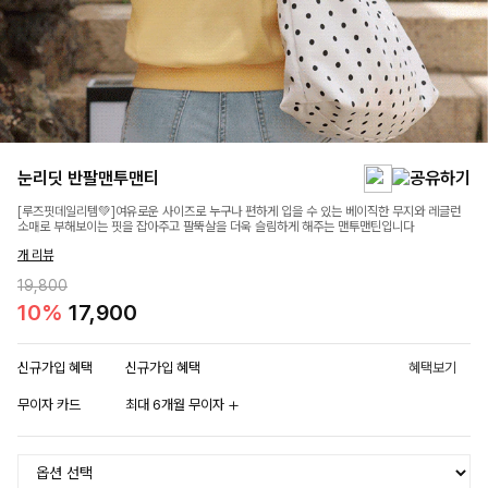
눈리딧 반팔맨투맨티
[루즈핏데일리템💚]여유로운 사이즈로 누구나 편하게 입을 수 있는 베이직한 무지와 레글런
소매로 부해보이는 핏을 잡아주고 팔뚝살을 더욱 슬림하게 해주는 맨투맨틴입니다
개 리뷰
19,800
10%
17,900
신규가입 혜택
신규가입 혜택
혜택보기
무이자 카드
최대 6개월 무이자