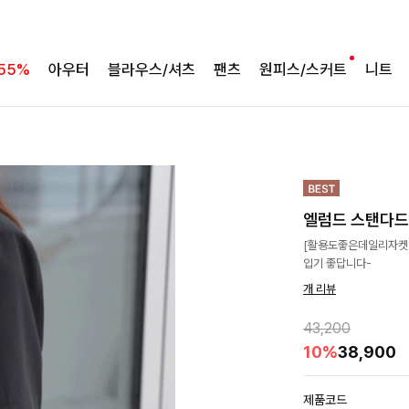
55%
아우터
블라우스/셔츠
팬츠
원피스/스커트
니트
엘럼드 스탠다
[활용도좋은데일리자켓❣
입기 좋답니다-
개 리뷰
43,200
10%
38,900
제품코드