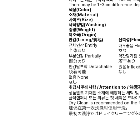
There may be 1~3cm difference dep
색상(Color)
소재(Material)
사이즈(Size)
세탁방법(Washing)
중량(Weight)
제조국(Origin)
안감
(Lining/裏地)
신축성
(Fle
전체안감
Entirly
매우좋음
Fl
全体あり
あり
부분안감
Partially
약간당겨짐
部分あり
若干あり
안감탈부착
Detachable
없음
Inflexi
脱着可能
なし
없음
None
なし
취급시 주의사항 / Attention to / 
상품별로 기재된 소재에 해당하는 세탁 및
클릭앤퍼니 모든 의류는 첫 세탁은 드라이
Dry Clean is recommended on the f
建议在第一次洗涤时使用干洗。
最初の洗浄ではドライクリーニングを