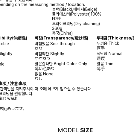
ending on the measuring method / location.
블랙(Black),베이지(Beige)
폴리에스터(Polyester)100%
FREE
드라이크리닝(Dry cleaning)
360g
중국(China)
xibility/伸縮性)
비침
(Transparency/透け感)
두께감
(Thicknes
두꺼움
Thick
exible
비침있음
See-through
厚手
あり
Slightly
적당함
Normal
비침약간
Slightly
適度
ややあり
밝은칼라만
Bright Color Only
얇음
Thin
ble
薄い色あり
薄手
없음
None
なし
注意事项 / 注意事項
 관리법을 지켜주셔야 더 오래 예쁘게 입으실 수 있습니다.
크리닝을 권장합니다.
irst wash.
お勧めします。
MODEL
SIZE