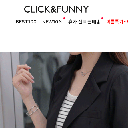
BEST100
NEW10%
휴가 전 빠른배송
여름특가~