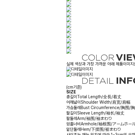
실제 색상과 가장 가까운 아래 제품이미지를
(cm기준)
SIZE
총길이
Total Length/全長/着丈
어깨넓이
Shoulder Width/肩宽/肩幅
가슴둘레
Bust Circumference/胸围
팔길이
Sleeve Length/袖长/袖丈
팔둘레
Arm/袖围/袖まわり
암홀너비
Armhole/袖根围/アームホー
밑단둘레
Hem/下摆围/裾まわり
사이즈는 재는 위치에 따라 1~3cm의 오차