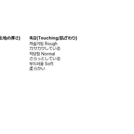
s/生地の厚さ)
촉감
(Touching/肌ざわり)
까슬거림
Rough
カサカサしている
적당함
Normal
さらっとしている
부드러움
Soft
柔らかい