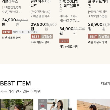
라블라우스
린넨 자수카라
파/COOL]멜
프 펜던트가디
니트
틴 퍼프블라우
건
[소매롤업/펀칭자
스
수💕]잔잔하고 고
[우수한통기성🧊]
[여유핏/부드러운
급스러운 자수 디
귀여운 엔젤 자수
시어서커 소재로
소재💙]센스있는
34,900
39,600
테일이 사랑스러운
로 은은한 포인트
시원하고 쫀쫀한
스트라이프 패턴에
원
29,900
29,900
원
35,500
33,2
블라우스-페미닌
가 되어주는 니트:)
텐션감으로 언제든
귀여운 퍼피 펜던
원
34,900
원
원
38,700
원
하면서 여리한 무
카라와 버튼 디테
편안하게 입혀질
트로 포인트를 선
원
원
드로 즐겨지는
일로 밋밋함을 덜
블라우스- 단정한
사하는 니트 가디
리뷰 카운트 영역
ITEM
어냈고 린넨 혼방
카라와 풍성한 퍼
건을 소개할게요 :)
리뷰 카운트 영역
리뷰 카운트 영역
소재로 입자마자
프 소매로 여성스
리뷰 카운트 영역
시원함을 느낄 수
러움을 더했어요 :)
있어요🤍
BEST ITEM
더보기
지금 가장 인기있는 아이템