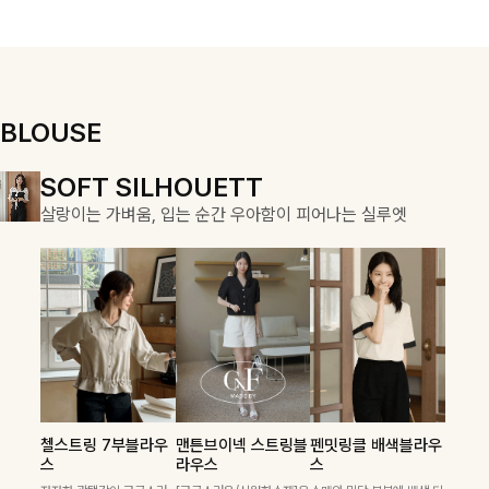
우러져 단정하면
용적이며, 스트
서도 여리한 무
링 디테일로 다
드로 입어져✨
양한 핏을 연출
할 수 있어 데일
리부터 여행룩까
지 멋스럽게 즐
BLOUSE
기기 좋아요 ✨
DOUBLE THE JOY
SOFT SILHOUETT
COZY ESSENTIAL
함께할 때 더욱 완벽한, 합리적인 선택으로 채우는 즐거움
살랑이는 가벼움, 입는 순간 우아함이 피어나는 실루엣
매일의 일상을 부드럽게 감싸줄 니트 컬렉션
켐펜던트 꽈배기니트
칠스트라이프 카라7
폴딘울 골지유넥니트
첼스트링 7부블라우
맨튼브이넥 스트링블
펜밋링클 배색블라우
필첸체크 스트링블라
캠릿리본 뷔스티에원
테킷미 레터링티셔츠
부니트
스
라우스
스
꽈배기 짜임에 미니 펜던트
[여리핏/가벼운착용감]은은
우스+플레어스커트
피스+티셔츠SET
+반바지SET