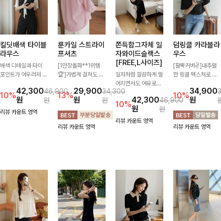
킬딧배색 타이블
룬카일 스트라이
쫀득함그자체 일
덤링클 카라블라
라우스
프셔츠
자와이드슬랙스
우스
[FREE,L사이즈]
배색 디테일과 타이
[1만장돌파**1위템
[팔뚝커버✌]내추럴
포인트가 어우러져 우
🏆]가볍게 걸쳐도 살
일자처럼 깔끔하게 떨
한 링클 텍스처로 분
아하면서도 세련된 분
아나는 산뜻한 컬러
어지면서도 여유로운
위기 있게 입어지는
42,300
29,900
34,900
46,900
34,300
위기를 완성해주는 블
감, 여름에 딱 맞는 코
와이드핏으로 편안한
블라우스🖤 브이넥
10%
13%
10%
원
원
42,300
원
원
원
46,900
라우스 🤍 얼굴을 화
튼 셔츠❤️ 여유 있는
실루엣을 완성해주는
카라 디자인에 여유로
10%
원
원
사하게 밝혀주는 디자
핏과 스트라이프 패
슬랙스 🤍 자연스럽
운 소매핏 더해져 여
리뷰 카운트 영역
인으로 데일리룩부터
턴, 자연스러운 실루
게 군살을 커버해주고
리하면서도 시원한 무
리뷰 카운트 영역
리뷰 카운트 영역
리뷰 카운트 영역
출근룩, 하객룩까지
엣으로 데일리 코디에
다리 라인을 길어 보
드로 즐기기 좋아요-
고급스럽게 스타일링
부담 없이 매치된답니
이게 연출해 데일리룩
하기 좋은 아이템이에
다:)
부터 출근룩까지 멋스
요 ✨
럽게 즐기기 좋은 아
이템이에요 ✨