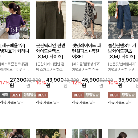
[재구매율1위]
굿핀턱라인 린넨
캣밍레이어드 패
쿨한린넨8부 커
냉감효과 카라니
와이드슬랙스
턴원피스+목걸
브와이드팬츠
트
[S,M,L사이즈]
이SET
[S,M,L사이즈]
[베스트🏆접촉냉감]
[군살커버✨]린넨 혼
[페이즐/활동성최고]
[벌룬핏/한여름까지]
여름에도 무더위 걱정
방 소재로 시원하고
가볍고 시원한 착용감
가볍고 시원한 린넨
할 필요가 없어요!얇
쾌적하게 즐기기 좋은
으로 여름 내내 부담
혼방 소재로 한여름까
27,300
43,900
45,900
35,900
32,800
48,700
52,100
고 가벼운 소재감으로
와이드 슬랙스입니다.
없이 즐기기 좋은 라
지 쾌적하게 즐기기
17%
10%
12%
10%
원
원
원
원
원
원
원
여름에도 시원하게 즐
핀턱 디테일과 여유로
운드 니트 🤍 베이직
좋은 8부 커브 와이드
기실 수 있는 니트랍
운 와이드 핏이 더해
한 디자인으로 다양한
팬츠 🤍 자연스럽게
니다
져 길고 멋스러운 실
하의와 손쉽게 매치되
떨어지는 커브핏이 멋
리뷰 카운트 영역
리뷰 카운트 영역
리뷰 카운트 영역
리뷰 카운트 영역
루엣을 완성해드려
어 데일리하게 활용하
스러운 실루엣을 연출
요-
기 좋아요 ✨
해줘요 ✨