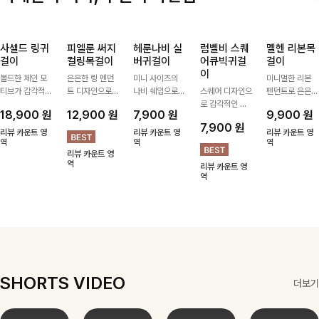
사셀드 링귀
피엘룬 써지
헤룬나비 실
럼벨비 스퀘
멜헨 리본목
걸이
컬링목걸이
버귀걸이
어큐빅귀걸
걸이
이
볼드한 체인 모
은은한 링 펜던
미니 사이즈의
미니멀한 리본
티브가 감각적인
트 디자인으로
나비 쉐입으로
스퀘어 디자인으
펜던트로 은은한
포인트가 되어주
심플한 POINT,
은은하게 빛을
로 감각적인 무
포인트를 더해주
18,900
원
12,900
원
7,900
원
9,900
원
는 귀걸이- 심플
써지컬스틸 소재
내어줄 이어링,
드를 더했고 그
는 목걸이예요.
7,900
원
하면서도 존재감
로 변색 걱정 없
과하지 않은 포
안에 큐빅을 담
골드, 실버 컬러
리뷰 카운트 영
리뷰 카운트 영
리뷰 카운트 영
있는 디자인으로
역
이 데일리로 착
인트가 되어줘
역
아 더욱 고급스
로 구성돼 어떤
역
리뷰 카운트 영
데일리룩부터 스
용하기 좋아요-
데일리로 착용하
럽게 연출되는
룩에도 부담 없
역
리뷰 카운트 영
타일리시한 포인
기 좋아요:)
귀걸이에요~!
이 매치하기 좋
역
트룩까지 다양하
아요
게 매치하기 좋
은 아이템💎
SHORTS VIDEO
더보기