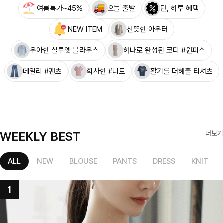
여름특가~45%
오늘 출발
단, 하루 혜택
NEW ITEM
산뜻한 아우터
우아한 실루엣 블라우스
하나로 완성된 코디 #원피스
데일리 #팬츠
화사한 #니트
활기를 더해줄 티셔츠
WEEKLY BEST
더보기
ALL
NEW
BLOUSE
PANTS
DRESS
KNIT