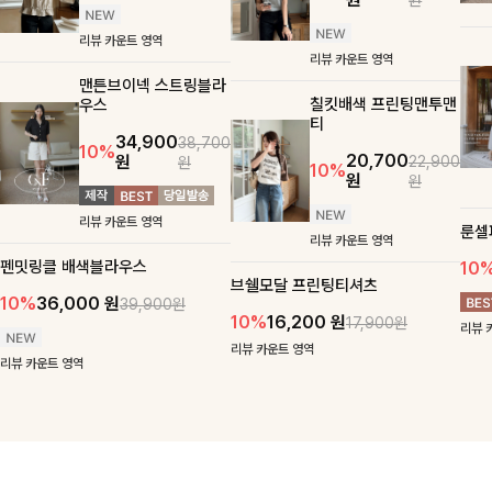
리뷰 카운트 영역
리뷰 카운트 영역
맨튼브이넥 스트링블라
칠킷배색 프린팅맨투맨
우스
티
34,900
38,700
10%
20,700
원
22,900
원
10%
원
원
리뷰 카운트 영역
룬셀
리뷰 카운트 영역
펜밋링클 배색블라우스
10
브쉘모달 프린팅티셔츠
10%
36,000
원
39,900원
10%
16,200
원
17,900원
리뷰 
리뷰 카운트 영역
리뷰 카운트 영역