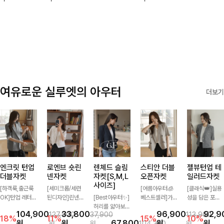
캐주얼한 감성으
티셔츠에요~!
반팔 티셔츠에
🌿
로 대충 입어도
요:)
이쁜 ITEM 💛
여유로운 실루엣의 아우터
더보기
엔크릿 턴업
로엔브 숏린
렌체드 슬림
스티안 더블
젤뷰턴업 테
더블자켓
넨자켓
자켓[S,M,L
오픈자켓
일러드자켓
사이즈]
[하객룩,출근룩
[세미크롭/세련
[여름아우터🧊
[클래식👑]실용
OK]턴업 레터링
된디자인]린넨
[Best아우터✨]
베스트셀러]가
성을 담은 포켓
포인트로 센스
이 블렌딩된 가
허리를 얇아보이
볍게 툭 걸쳐도
에 버튼과 소매
104,900
33,800
96,900
92,9
127,900
37,900
113,900
있게 완성된 썸
볍고 드라이한
게 만들어줄 슬
멋스러운 무드가
턴업 디테일로
18%
11%
15%
10%
원
원
67,800
원
원
원
원
104,300
원