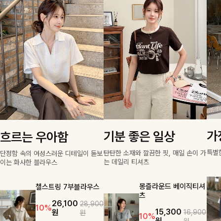
가
기분 좋은 일상
흐르는 우아함
특별
탄탄한 소재와 깔끔한 핏, 매일 손이 가
단정함 속의 여성스러운 디테일이 돋보
는 데일리 티셔츠
이는 화사한 블라우스
몽즐라운드 베이직티셔
첼스트링 7부블라우스
츠
26,100
28,900
10%
15,300
원
16,900
원
10%
원
원