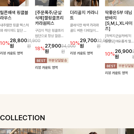
릴픈배색 링클블
[주문폭주/군살
더리골지 카라니
딱좋은5부 데님
라우스
삭제]젤링클프리
트
반바지
카라원피스
[S,M,L,XL사이
내추럴한 링클 텍스처
클래식한 배색 카라와
즈]
와 레이어드 밑단 디
구김이 적은 링클프리
골드 버튼 디테일이
테일이 심플한 디자인
원단으로 항상 깔끔하
세련된 포인트를 더해
[허벅지군살커버/히
28,800
29,700
31,900
32,900
에 포인트를 더해주
게 착용 가능하며 일
주는 니트입니다. 세
든밴딩]여유롭게 떨어
10%
10%
원
27,900
원
원
34,000
원
며, 가볍게 툭 입기만
자로 떨어지는 넉넉한
로 골지 짜임이 슬림
지는 와이드핏과 부담
18%
원
26,900
원
해도 멋스러운 스타일
핏으로 군살을 완벽히
한 실루엣을 연출해
없는 5부 기장으로 편
리뷰 카운트 영역
리뷰 카운트 영역
10%
원
을 완성해드려요- 여
커버해주는 원피스에
단정하면서도 여성스
안하게 즐기기 좋은
유로운 핏으로 군살은
요🖤
러운 무드를 완성해드
데님 팬츠 ✨ 빈티지
리뷰 카운트 영역
자연스럽게 커버해주
려요.
한 워싱감이 더해져
리뷰 카운트 영역
고, 편안한 착용감까
캐주얼하면서도 트렌
지 더해 손이 자주 가
디한 무드로 연출
는 데일리 아이템이랍
니다🤍
COLLECTION