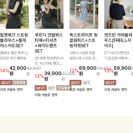
필첸체크 스트링
쿠르디 언발뷔스
특스트라이프 링
엔즈빈 카라블라
블라우스+플레
티에+티셔츠
클원피스+스트
우스[FREE,L사
어스커트SET
+와이드팬츠
링자켓SET
이즈]
SET
[활용도 좋은 투피스]
가볍고 시원한 링클
[77사이즈/텐션감
은은한 체크 패턴과
[한 번에 완성💕]티셔
원피스와 스트링 자켓
↑]은은한 버튼과 세
허리 스트링 디테일이
츠, 뷔스티에, 팬츠까
이 세트로 구성되어
일러 카라 디테일이
42,900
69,900
59,900
49,800
79,400
어우러진 투피스 세트
지 한 번에 구성된 실
코디 고민 없이 완성
더해져 단정하면서도
14%
12%
13%
원
39,900
원
원
원
45,300
원
입니다. 여유로운 상
속 있는 3피스 세트
도 높은 스타일링을
여성스러운 무드가 느
12%
원
원
의와 풍성하게 퍼지는
🖤 따로 또 같이 활용
연출해주는 아이템
껴지는 블라우스예요
롱스커트가 자연스러
하기 좋아 코디 걱정
🤍 따로 또 같이 활용
여유로운 핏과 차르르
리뷰 카운트 영역
리뷰 카운트 영역
리뷰 카운트 영역
운 체형 커버는 물론,
없이 데일리하게 즐기
하기 좋아 실용적이
떨어지는 실루엣으로
리뷰 카운트 영역
단품으로도 다양하게
기 좋아요 ✨
며, 스트링 디테일로
데일리는 물론 출근룩
활용하기 좋아요🖤
다양한 핏을 연출할
까지 깔끔하게 즐기기
수 있어 데일리부터
좋은 아이템이랍니다
여행룩까지 멋스럽게
즐기기 좋아요 ✨