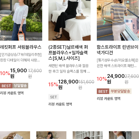
레킷퍼프 셔링블라우스
(2종SET)날르배색 퍼
함스트라이프 린넨브이
프블라우스+일자슬랙
넥가디건
[인기급상승/7부/데일리추천]
스[S,M,L사이즈]
캉캉 디테일이 더해져 사랑스
[통기성우수🧊/리오셀소재]은
럽고 풍성한 실루엣을 완성해
세련된 배색 블라우스와 깔끔
은한 배색 스트라이프 패턴으
15,900
17,600
주는 블라우스 🤍 가볍게 퍼지
한 후크 일자 슬랙스를 함께 구
로 캐주얼하면서도 산뜻한 무
10%
원
24,900
원
27,600
는 핏으로 체형을 자연스럽게
성한 세트입니다. 허리 라인을
드 살려주는 니트 가디건 💛
10%
128,900
원
151,600
원
커버해주며 여성스럽게 즐기기
자연스럽게 살려주는 블라우스
브이넥 라인에 슬림하게 떨어
15%
원
원
좋아요 ✨
와 롱한 일자핏 슬랙스가 만나
지는 핏 더해져 단독으로도 여
리뷰 카운트 영역
단정하면서도 고급스러운 실루
리하고 세련되게 입어져요-
리뷰 카운트 영역
엣을 완성해드려요.
리뷰 카운트 영역