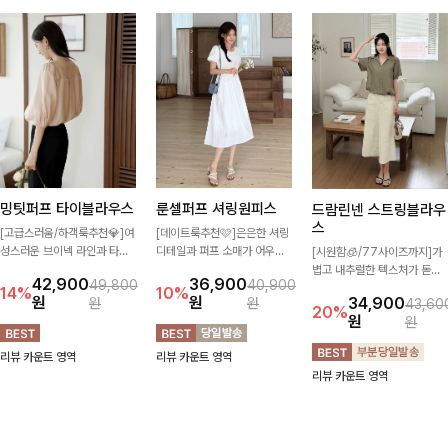
밍팃퍼프 타이블라우스
룬셀퍼프 셔링원피스
드람린넨 스트링블라우
스
[고급스러움/하객룩추천💎]여
[데이트룩추천🩷]은은한 셔링
성스러운 브이넥 라인과 타이
디테일과 퍼프 소매가 어우러
[시원함🧊/77사이즈까지]가
디테일이 어우러져 우아한 무
져 사랑스러운 무드를 완성해
볍고 내추럴한 텍스처가 돋보
42,900
36,900
49,800
40,900
드를 완성해주는 7부 블라우
주는 원피스🤍 허리 스모크 밴
이는 블라우스로, 답답함 없는
14%
10%
원
원
34,900
원
원
43,60
스 🤍 여유로운 7부 소매로 편
딩이 슬림한 실루엣을 연출해
슬릿 카라 디자인이 얼굴선을
20%
원
원
안하게 착용되며 데일리룩부터
주며, 자연스럽게 퍼지는 플레
더욱 시원하게 연출해드립니다
출근룩, 하객룩까지 세련된 스
어 라인으로 여성스럽고 편안
🤍🌿
리뷰 카운트 영역
리뷰 카운트 영역
타일링을 연출하기 좋은 아이
하게 즐기기 좋아요
리뷰 카운트 영역
템이에요