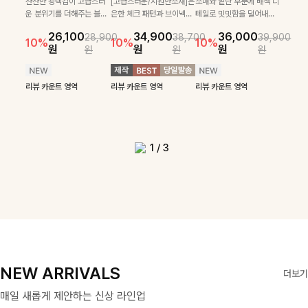
로 센스있는 아웃핏을 완성
[골드버튼/클래식무드🤍]
하게 더해진 울 함유 소재로
SET
잔잔한 광택감이 고급스러
[고급스러운/시원한소재]은
소매와 밑단 부분에 배색 디
[여름코디추천👍]뷔스티에
[데일리부터 여행룩까지]감
해주는 반팔니트예요- 소프
스트라이프 패턴으로 데일
포근하면서도 가볍게 착용
운 분위기를 더해주는 블라
은한 체크 패턴과 브이넥으
테일로 밋밋함을 덜어내고
[활용도 좋은 투피스]은은한
원피스와 티셔츠가 세트로 구
각적인 레터링 티셔츠와 플레
22,900
24,300
26,900
26,900
트한 텍스처의 비스코스 혼
리룩에 포인트를 더해줄 아
되는 니트예요🧶 세로 골지
우스예요 ✨ 허리 스트링과
로 단정하면서 실버버튼으
더욱 멋스럽게 연출되며 링
15%
10%
체크 패턴과 허리 스트링 디
성되어 코디 고민 없이 완성
어 핏 반바지가 함께 구성된
원
31,900
원
26,100
34,900
36,000
원
35,400
원
28,900
38,700
39,900
방 소재로 누구나 부담없이
이템입니다 카라넥 디자인
짜임 디테일이 슬림한 실루
프릴 밑단이 자연스럽게 실
로 고급스러운 디테일을 넣
클 소재로 구김 걱정없이 즐
39,900
29,900
10%
10%
10%
10%
46,300
36,400
테일이 어우러진 투피스 세트
도 높은 스타일링을 연출해주
세트 아이템으로, 편안하면서
14%
18%
원
원
원
원
원
원
원
원
입기 좋아요
으로 깔끔한 이미지로 만들
엣을 연출해주며, 부드러운
루엣을 살려주며, 여유로운
었으며 밑단스트링으로 핏
길 수 있는 블라우스랍니
42,900
원
원
리뷰 카운트 영역
49,800
원
원
입니다. 여유로운 상의와 풍
는 아이템 🤍 레이어드한 듯
도 캐주얼한 꾸안꾸룩을 완성
14%
어 주는 7부 니트입니다 ~
신축성까지 더해져 데일리
핏으로 편안하면서도 여성
을 더욱 깔끔하게 잡아주는
다:)
원
원
성하게 퍼지는 롱스커트가 자
센스 있는 무드로 데일리하게
해드립니다 ✨🩵
리뷰 카운트 영역
로 즐기기 좋답니다🤍
스러운 무드를 완성해준답
블라우스예요 :)
연스러운 체형 커버는 물론,
편안하게 즐기기 좋아요 ✨
리뷰 카운트 영역
리뷰 카운트 영역
리뷰 카운트 영역
리뷰 카운트 영역
니다 🤍
리뷰 카운트 영역
리뷰 카운트 영역
단품으로도 다양하게 활용하
리뷰 카운트 영역
기 좋아요🖤
1
/
3
NEW ARRIVALS
더보기
매일 새롭게 제안하는 신상 라인업