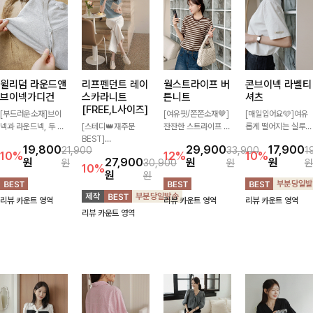
윌리덤 라운드앤
리프펜던트 레이
월스트라이프 버
콘브이넥 라벨티
브이넥가디건
스카라니트
튼니트
셔츠
[FREE,L사이즈]
[부드러운소재]브이
[여유핏/쫀쫀소재🤎]
[매일입어요🩵]여유
넥과 라운드넥, 두 가
[스테디👑재주문
잔잔한 스트라이프 패
롭게 떨어지는 실루엣
지 넥 라인 중 취향에
BEST]
턴과 버튼 포인트가
과 깔끔한 브이넥 디
19,800
29,900
17,900
21,900
33,900
1
맞게 선택할 수 있는
사랑스러움 가득 담은
더해져 캐주얼하면서
자인으로 데일리하게
10%
12%
10%
원
27,900
원
원
원
30,900
원
원
활용도 높은 가디건
카라 니트에 펜던트
도 세련된 무드를 연
즐기기 좋은 티셔츠-
10%
원
원
🤍 부드러운 착용감
포인트까지 톡-톡 얼
출해주는 니트- 가볍
소매 라벨 디테일이
과 베이직한 디자인으
굴을 밝혀주는 컬러와
고 부드러운 착용감으
은은한 포인트를 더해
리뷰 카운트 영역
리뷰 카운트 영역
리뷰 카운트 영역
로 단독은 물론 가볍
함께 해요-
로 단독은 물론 데일
심플하면서도 센스 있
리뷰 카운트 영역
게 걸쳐 입기 좋아 데
리룩으로 활용하기 좋
는 스타일을 완성해드
일리룩부터 출근룩까
은 아이템!
려요!
지 다양하게 즐기기
좋은 아이템이에요 ✨