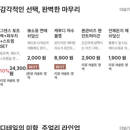
감각적인 선택, 완벽한 마무리
더보기
그렌스 토트
뽀소옹 면메
케루디 자수
론큰비즈 펜
언제든지 메
백+파우치
쉬덧신
볼캡
던트머리끈
쉬덧신
+스트랩
메쉬로 되어있어
빈티지한 레터링
은은하게 반짝이
통풍이 잘 되는
SET
여름에도 땀이
자수가 포인트가
는 비즈 디테일
메쉬소재로 여름
토트백, 파우치,
차지않게~! 발걸
되어 데일리 룩
과 펜던트 포인
까지 쾌적하게
2,000
원
8,900
원
2,900
원
1,900
원
스트랩을 한 번
음도 당당해지세
에 자연스럽게
트로 스타일에
데일리로 신기
에 드리는
요:-)
어우러지는 볼
센스를 더해주는
좋은 덧신이에요
리뷰 카운트 영
리뷰 카운트 영
24,300
26,900
ITEM활용도 높
캡!베이직한 컬
아이템, 탄탄한
역
^^
역
10%
원
원
리뷰 카운트 영
리뷰 카운트 영
게 어디에든 다
러와 깔끔한 쉐
밴딩으로 안정감
역
역
양하게 즐겨주세
입으로 캐주얼부
있게 잡아주어
리뷰 카운트 영
요 ;)
역
터 꾸안꾸 스타
데일리로 활용하
일까지 활용도
기 좋은 헤어 악
GOOD
세서리
디테일의 미학, 주얼리 라인업
더보기