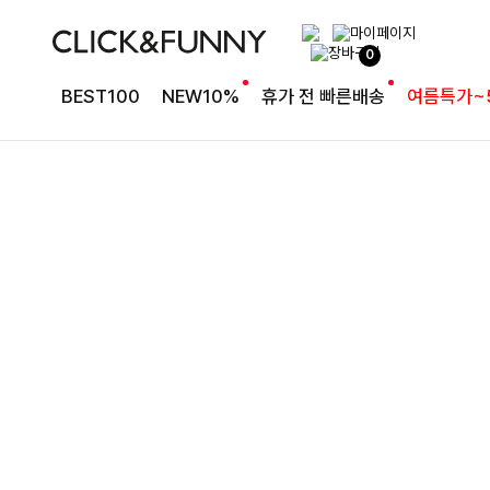
절개 디테일로 세련된 핏
0
퍼펙트절개핏 6부데님반바지[S,M,L사이즈]
BEST100
NEW10%
휴가 전 빠른배송
여름특가~