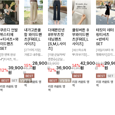
쿠르디 언발
내가고른쿨
더예쁜린넨
쿨링버튼 8
테킷미 레터
뷔스티에
함 와이드팬
8부부츠컷
부와이드팬
링티셔츠
+티셔츠+와
츠[FREE,L
데님팬츠
츠[FREE,L
+반바지
이드팬츠
사이즈]
[S,M,L사이
사이즈]
SET
SET
즈]
[2TYPE기장]
[바스락소재
[데일리부터 여
[한 번에 완성
가볍고 내추럴한
[미운군살커버/
💙/8부기장]사
행룩까지]감각
💕]티셔츠, 뷔스
소재감으로 여름
쫀쫀👍]군살을
이드 버튼 디테
적인 레터링 티
28,900
42,900
29,9
33,900
49,800
티에, 팬츠까지
시즌 시원하게
잡아주는 깔끔한
일이 은은한 포
셔츠와 플레어
15%
14%
18%
39,900
원
36,900
원
원
45,300
원
41,900
원
한 번에 구성된
즐기기 좋은 와
부츠컷 핏에 발
인트가 되어주는
핏 반바지가 함
12%
12%
원
원
원
원
실속 있는 3피
이드 팬츠! 허리
목이 드러나는
와이드 팬츠입니
께 구성된 세트
스 세트 🖤 따로
밴딩과 스트링
8부 기장으로
다. 여유롭게 떨
아이템으로, 편
리뷰 카운트 영
리뷰 카운트 영
리뷰 카운트 영
또 같이 활용하
디테일로 편안한
다리를 슬림하고
어지는 실루엣과
안하면서도 캐주
역
역
역
리뷰 카운트 영
리뷰 카운트 영
기 좋아 코디 걱
착용감을 더했으
길어보이게 만들
가볍게 바스락거
얼한 꾸안꾸룩을
역
역
정 없이 데일리
며, 여유롭게 떨
어주며 생지 소
리는 소재감으로
완성해드립니다
하게 즐기기 좋
어지는 와이드핏
재로 멋을 더한
시원하고 편안하
✨🩵
아요 ✨
이 군살을 자연
데님팬츠에요~!
게 즐기기 좋은
스럽게 커버해준
아이템-
답니다:)