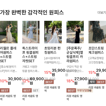
가장 완벽한 감각적인 원피스
더보기
리월르 플레
특스트라이
초밍리본 펀
[주문폭주/
조단스트링
어원피스
프 링클원피
칭원피스
군살삭제]젤
체크원피스
+스트랩
스+스트링
링클프리 카
[🧊시원여리여
[고객요청재입
SET
자켓SET
라원피스
리썸머원피스]
고/2천장돌파
[캡소매/분위기
가볍고 시원한
섬세한 펀칭 디
구김이 적은 링
💚]하나만 툭 착
35,900
29,9
42,200
UP]허리 리본
링클 원피스와
테일과 리본 포
클프리 원단으로
용해줘도 스타일
15%
15%
원
원
원
스트랩이 세트로
스트링 자켓이
인트가 어우러져
항상 깔끔하게
리시해 보이는
30,900
69,900
27,900
34,300
79,400
34,000
구성되어 여성스
세트로 구성되어
사랑스러운 무드
착용 가능하며
휘뚜루 마뚜루
10%
12%
18%
원
원
원
원
원
원
럽고 우아한 실
코디 고민 없이
를 더한 원피스
일자로 떨어지는
아이템 ~ ! 인생
리뷰 카운트 영
리뷰 카운트 영
루엣을 완성해주
완성도 높은 스
🤍 여리하게 퍼
넉넉한 핏으로
샷 건질 수 있는
역
역
는 원피스- 자연
타일링을 연출해
지는 실루엣으로
군살을 완벽히
세련된 무드의
리뷰 카운트 영
리뷰 카운트 영
리뷰 카운트 영
스럽게 퍼지는
주는 아이템 🤍
로맨틱하고 여성
커버해주는 원피
체크 패턴이 들
역
역
역
플레어 라인과
따로 또 같이 활
스럽게 연출돼요
스에요🖤
어간 원피스 : )
깔끔한 핏이 어
용하기 좋아 실
✨