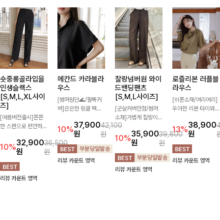
숏중롱골라입을
메칸드 카라블라
찰랑넘버원 와이
로즐리본 러플블
인생슬랙스
우스
드밴딩팬츠
라우스
[S,M,L,XL사이
[S,M,L사이즈]
[썸머원단🌊/팔뚝커
[쉬폰소재/여리여리]
즈]
버]은은한 링클 텍스
[군살커버만점/썸머
우아한 리본 타이와
[여름버전출시]쫀쫀
처와 여유로운 실루엣
소재]가볍게 찰랑이는
자연스럽게 흐르는 러
37,900
38,900
42,100
한 스판으로 편안하게
이 만나 내추럴하면서
원단과 여유로운 와이
플 디테일이 여성스러
10%
13%
원
35,900
원
원
39,800
착용되어 누구나 입기
도 세련된 무드를 연
드 핏으로 하루 종일
운 분위기를 더해주는
10%
32,900
원
36,500
원
좋은 데일리 슬랙스!
출해주는 블라우스-
편안하게 착용하실 수
블라우스 🤎 하늘하
10%
원
원
숏·기본·롱 기장과 와
데일리룩부터 출근룩
있는 팬츠입니다 🖤
늘한 소재감과 여유롭
리뷰 카운트 영역
리뷰 카운트 영역
이드·부츠컷 핏까지
까지 다양하게 활용하
✨ 허리 전체 밴딩과
게 떨어지는 실루엣으
리뷰 카운트 영역
취향에 맞게 선택할
기 좋은 베이직한 디
스트링 디테일로 안정
로 얼굴까지 화사해
리뷰 카운트 영역
수 있어 더욱 만족스
자인!
감 있는 착용감을 더
보이며 세련되게 즐기
러워요
해드려요!
기 좋아요