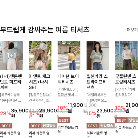
✨
부드럽게 감싸주는 여름 티셔츠
더보기
(1+1)앤튼펜
파앤트 체크
니어븐 브이
힐첸카라 스
굿플린넨 스
던트 퍼프티
셔츠+나시
넥티셔츠
트라이프티
트링티셔츠
셔츠
SET
셔츠
[데일리BEST]
[77까지/가벼
[하트케이블짜
[활용도만점👍/
깔끔한 핏과 디
[데일리룩추천
운착용감🤍]린
임❤️]무더운 여
간절기추천]조
자인에 슬라브
✨]깔끔한 오픈
넨 소재와 내추
11,900
21,9
13,200
름 사랑스러운
화로운 컬러 배
소재로 밋밋함
카라넥과 조화로
럴한 플라워 프
10%
10%
35,900
29,900
원
23,500
원
49,800
33,200
원
27,600
낭만같은 티셔츠
색으로 감각적이
없이 착용 가능
운 배색이 들어
린팅이 포인트가
28%
10%
15%
원
원
원
원
원
원
소재감에서 주는
면서 단독부터
하며 심플하게
간 스트라이프
되어 하나만으로
포인트와 금장으
세트까지 활용도
입어도 좋고 레
패턴으로 단정하
도 감성 있는 스
리뷰 카운트 영
리뷰 카운트 영
로 고급스러움도
높게 즐기는 셔
이어드해서 입어
고 캐주얼한 무
타일을 완성해드
역
역
리뷰 카운트 영
리뷰 카운트 영
리뷰 카운트 영
놓치지 말아요♥
츠+나시 SET!
도 좋은 데일리
드를 선사하는
리는 티셔츠-🌼
역
역
역