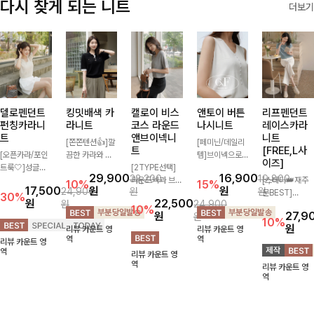
다시 찾게 되는 니트
더보기
델로펜던트
킹밋배색 카
캘로이 비스
앤토이 버튼
리프펜던트
펀칭카라니
라니트
코스 라운드
나시니트
레이스카라
트
앤브이넥니
니트
[쫀쫀텐션👍]깔
[페미닌/데일리
트
[FREE,L사
[오픈카라/포인
끔한 카라와 반
템]브이넥으로
이즈]
트룩🤍]성글한
오픈 디자인이
[2TYPE선택]
답답하지 않고
29,900
16,900
33,200
19,800
짜임으로 시원한
만나 하나만 입
라운드넥과 브이
베이직한 디자인
[스테디👑재주
10%
15%
17,500
원
원
24,900
원
원
통기성 느껴지는
어도 완성도 높
넥 두 가지 디자
의이너로 단독으
문BEST]
30%
원
22,500
원
24,900
카라 니트! 내추
은 스타일링을
인으로 취향에
로도 언제나 만
사랑스러움 가득
10%
원
27,9
원
럴하게 떨어지는
연출해드려요 부
맞게 선택 가능
능 아이템!산뜻
담은 카라 니트
10%
원
리뷰 카운트 영
리뷰 카운트 영
여유핏에 오픈
담 없이 즐기기
한 베이직 니트
한 여름, 시원하
에 펜던트 포인
역
역
리뷰 카운트 영
카라 디테일 더
좋은 데일리 니
🤍 깔끔한 실루
게 보내요 :) ♡
트까지 톡-톡 얼
역
리뷰 카운트 영
해져 꾸안꾸 무
트로 어디에나
엣과 부드러운
굴을 밝혀주는
역
리뷰 카운트 영
드로 즐기기 좋
손쉽게 매치됩니
착용감으로 단독
컬러와 함께 해
역
아요-
다
은 물론 이너까
요-
지 활용도 높게
즐기기 좋아요