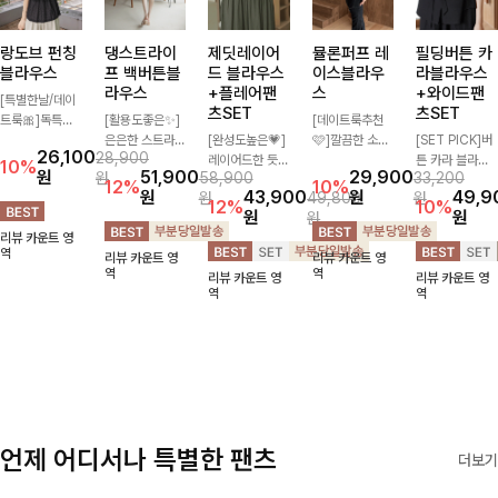
랑도브 펀칭
댕스트라이
제딧레이어
뮬론퍼프 레
필딩버튼 카
블라우스
프 백버튼블
드 블라우스
이스블라우
라블라우스
라우스
+플레어팬
스
+와이드팬
[특별한날/데이
츠SET
츠SET
트룩🎀]독특한
[활용도좋은✨]
[데이트룩추천
펀칭 패턴으로
은은한 스트라이
[완성도높은💗]
🩷]깔끔한 소매
[SET PICK]버
26,100
28,900
시원해보이면서
프 패턴이 더해
레이어드한 듯
퍼프와 레이스
튼 카라 블라우
10%
원
51,900
29,900
원
58,900
33,200
로맨틱한 무드를
져 심플한 코디
자연스러운 나시
자수로 사랑스러
스와 팬츠, 스트
12%
10%
원
43,900
원
49,9
원
49,800
원
선사하는 블라우
에도 세련된 포
와 버튼 원피스
운 분위기를 담
랩까지 구성된
12%
10%
원
원
원
스:) 풍성한 퍼프
인트를 더해드리
가 함께 구성된
았으며 은은한
활용도 높은 3
리뷰 카운트 영
소매와 밑단 셔
며 깔끔한 스트
세트 아이템입니
체크 패턴이 더
종 세트 🤍 코디
역
리뷰 카운트 영
리뷰 카운트 영
링으로 스타일을
라이프 디테일로
다. 코디 고민 없
해져 밋밋함 없
걱정 없이 한 번
역
역
리뷰 카운트 영
리뷰 카운트 영
더했어요
유행 없이 오래
이 한 벌만으로
이 여성스러움
에 완성도 있는
역
역
함께하기 좋은
도 내추럴하면서
가득 느껴지는
스타일링을 연출
블라우스예요
여성스러운 썸머
블라우스에요🤍
할 수 있어 데일
룩 완성!
리하게 즐기기
좋아요 ✨
언제 어디서나 특별한 팬츠
더보기