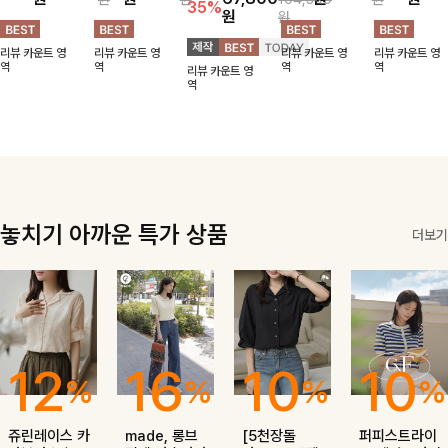
머 자켓, 더블버
소재감으로 한여
림핏! 깔끔하고
살아나는 썸머
멋을 더했으며
35%
원
원
튼 디자인으로
름에도 부담 없
단정한 핏으로
오픈자켓✨ 백
유연한 소재로
깔끔하고 세련된
이 툭 걸치기 좋
고급스러운 분위
슬릿 디테일로
자연스러운 실루
리뷰 카운트 영
리뷰 카운트 영
리뷰 카운트 영
리뷰 카운트 영
무드가 느껴져요
은 반팔 자켓, 크
기를 연출시켜줄
착용감이 편안하
엣을 연출해주는
역
역
역
역
리뷰 카운트 영
🩶 가볍고 시원
롭에 가까운 깔
아우터로 데일리
며 깔끔한 핏과
아우터에요~!
역
한 소재감으로
끔한 기장감과
로도, 특별한 날
은은한 결감으로
여름에도 부담
단정한 테일러드
에도 걸치기 좋
데일리부터 출근
없이 툭 걸치기
카라 디테일이
답니다!
룩까지 센스 있
좋은 아이템!
더해져 데일리룩
게 매치돼요
은 물론 출근룩
까지 세련된 무
드로 완성해줘요
🤍
놓치기 아까운 특가 상품
더보기
12
16
10
10
%
%
%
%
쥬린레이스 카
made, 롱브
[5천장돌
퍼피스트라이