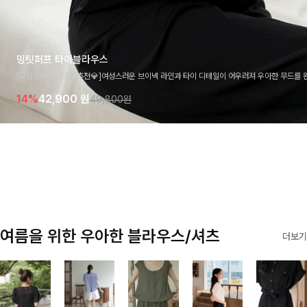
밍팃퍼프 타이블라우스
[고급스러움/하객룩추천💎]여성스러운 브이넥 라인과 타이 디테일이 어우러져 우아한 무드를 
라우스 🤍 여유로운 7부 소매로 편안하게 착용되며 데일리룩부터 출근룩, 하객룩까지 세련된
14%
42,900
원
49,800원
기 좋은 아이템이에요
여름을 위한 우아한 블라우스/셔츠
더보기