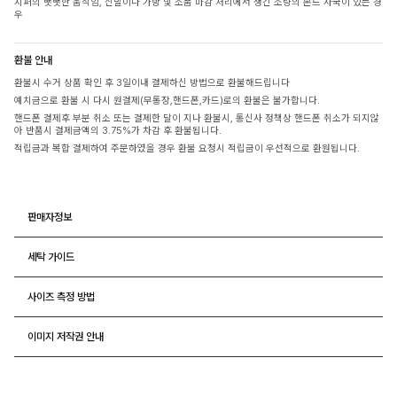
지퍼의 뻣뻣한 움직임, 신발이나 가방 및 소품 마감 처리에서 생긴 소량의 본드 자국이 있는 경
우
환불 안내
환불시 수거 상품 확인 후 3일이내 결제하신 방법으로 환불해드립니다
예치금으로 환불 시 다시 원결제(무통장,핸드폰,카드)로의 환불은 불가합니다.
핸드폰 결제후 부분 취소 또는 결제한 달이 지나 환불시, 통신사 정책상 핸드폰 취소가 되지않
아 반품시 결제금액의 3.75%가 차감 후 환불됩니다.
적립금과 복합 결제하여 주문하였을 경우 환불 요청시 적립금이 우선적으로 환원됩니다.
판매자정보
세탁 가이드
사이즈 측정 방법
이미지 저작권 안내