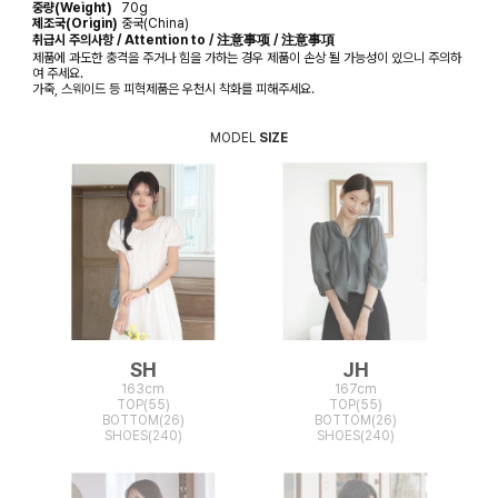
중량(Weight)
70g
제조국(Origin)
중국(China)
취급시 주의사항 / Attention to / 注意事项 / 注意事項
제품에 과도한 충격을 주거나 힘을 가하는 경우 제품이 손상 될 가능성이 있으니 주의하
여 주세요.
가죽, 스웨이드 등 피혁제품은 우천시 착화를 피해주세요.
MODEL
SIZE
SH
JH
163cm
167cm
TOP(55)
TOP(55)
BOTTOM(26)
BOTTOM(26)
SHOES(240)
SHOES(240)