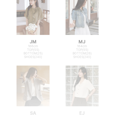
JM
MJ
166cm
164cm
TOP(55)
TOP(55)
BOTTOM(25)
BOTTOM(26)
SHOES(240)
SHOES(240)
SA
EJ