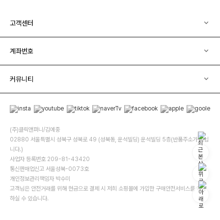
고객센터
계좌번호
커뮤니티
(주)클릭앤퍼니/김예중
02880 서울특별시 성북구 성북로 49 (성북동, 운석빌딩) 운석빌딩 5층(반품주소가 아닙
니다.)
사업자 등록번호 209-81-43420
통신판매업신고 서울성북-0073호
개인정보관리책임자 박수미
고객님은 안전거래를 위해 현금으로 결제 시 저희 소핑몰에 가입한 구매안전서비스를 이용
하실 수 있습니다.