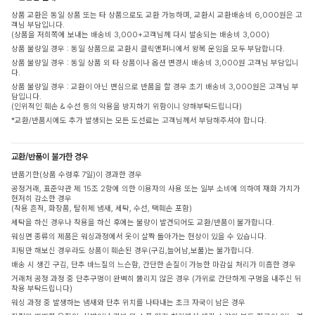
상품 교환은 동일 상품 또는 타 상품으로도 교환 가능하며, 교환시 교환배송비 6,000원은 고
객님 부담입니다.
(상품을 저희쪽에 보내는 배송비 3,000+고객님께 다시 발송되는 배송비 3,000)
상품 불량일 경우 : 동일 상품으로 교환시 클릭앤퍼니에서 왕복 운임을 모두 부담합니다.
상품 불량일 경우 : 동일 상품 외 타 상품이나 옵션 변경시 배송비 3,000원 고객님 부담입니
다.
상품 불량일 경우 : 교환이 아닌 변심으로 반품을 할 경우 초기 배송비 3,000원은 고객님 부
담입니다.
(인위적인 훼손 & 수선 등의 악용을 방지하기 위함이니 양해부탁드립니다)
*교환/반품시에도 추가 발생되는 모든 도선료는 고객님께서 부담해주셔야 합니다.
교환/반품이 불가한 경우
반품기한(상품 수령후 7일)이 경과한 경우
공정거래, 표준약관 제 15조 2항에 의한 이용자의 사용 또는 일부 소비에 의하여 재화 가치가
현저히 감소한 경우
(착용 흔적, 화장품, 탈취제 냄새, 세탁, 수선, 택훼손 포함)
세탁을 하신 경우나 착용을 하신 후에는 불량이 발견되어도 교환/반품이 불가합니다.
워싱면 종류의 제품은 워싱과정에서 옷이 살짝 돌아가는 현상이 있을 수 있습니다.
피팅만 해보신 경우라도 상품이 훼손된 경우(구김,늘어남,보풀)는 불가합니다.
배송 시 생긴 구김, 단추 바느질의 느슨함, 간단한 손질이 가능한 마감실 처리가 미흡한 경우
거래처 공정 과정 중 단추구멍이 완벽히 뚫리지 않은 경우 (가위로 간단하게 구멍을 내주신 뒤
착용 부탁드립니다)
워싱 과정 중 발생하는 냄새와 단추 위치를 나타내는 초크 자국이 남은 경우