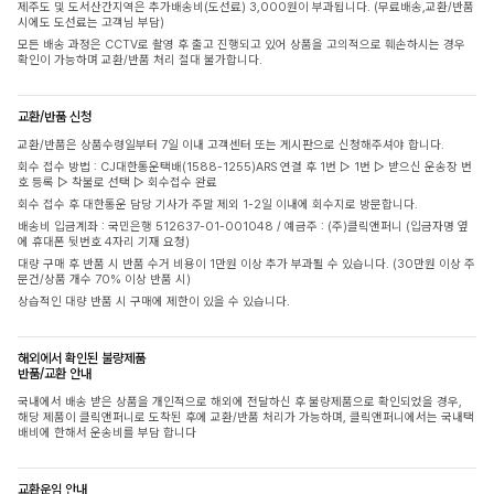
제주도 및 도서산간지역은 추가배송비(도선료) 3,000원이 부과됩니다. (무료배송,교환/반품
시에도 도선료는 고객님 부담)
모든 배송 과정은 CCTV로 촬영 후 출고 진행되고 있어 상품을 고의적으로 훼손하시는 경우
확인이 가능하며 교환/반품 처리 절대 불가합니다.
교환/반품 신청
교환/반품은 상품수령일부터 7일 이내 고객센터 또는 게시판으로 신청해주셔야 합니다.
회수 접수 방법 : CJ대한통운택배(1588-1255)ARS 연결 후 1번 ▷ 1번 ▷ 받으신 운송장 번
호 등록 ▷ 착불로 선택 ▷ 회수접수 완료
회수 접수 후 대한통운 담당 기사가 주말 제외 1-2일 이내에 회수지로 방문합니다.
배송비 입금계좌 : 국민은행 512637-01-001048 / 예금주 : (주)클릭앤퍼니 (입금자명 옆
에 휴대폰 뒷번호 4자리 기재 요청)
대량 구매 후 반품 시 반품 수거 비용이 1만원 이상 추가 부과될 수 있습니다. (30만원 이상 주
문건/상품 개수 70% 이상 반품 시)
상습적인 대량 반품 시 구매에 제한이 있을 수 있습니다.
해외에서 확인된 불량제품
반품/교환 안내
국내에서 배송 받은 상품을 개인적으로 해외에 전달하신 후 불량제품으로 확인되었을 경우,
해당 제품이 클릭앤퍼니로 도착된 후에 교환/반품 처리가 가능하며, 클릭앤퍼니에서는 국내택
배비에 한해서 운송비를 부담 합니다
교환운임 안내