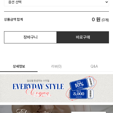
0
원
상품금액 합계
(
0
개)
장바구니
바로구매
상세정보
리뷰
(
0
)
Q&A