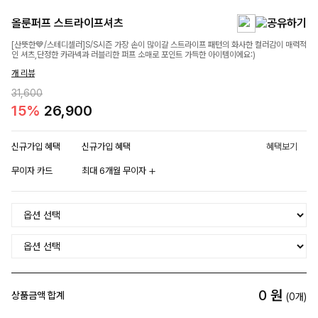
올룬퍼프 스트라이프셔츠
[산뜻한💙/스테디셀러]S/S시즌 가장 손이 많이갈 스트라이프 패턴의 화사한 컬러감이 매력적
인 셔츠,단정한 카라넥과 러블리한 퍼프 소매로 포인트 가득한 아이템이에요:)
개 리뷰
31,600
15%
26,900
신규가입 혜택
신규가입 혜택
혜택보기
무이자 카드
최대 6개월 무이자
0
원
상품금액 합계
(
0
개)