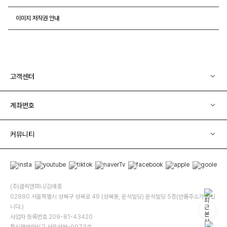
이미지 저작권 안내
고객센터
계좌번호
커뮤니티
(주)클릭앤퍼니/김예중
02880 서울특별시 성북구 성북로 49 (성북동, 운석빌딩) 운석빌딩 5층(반품주소가 아닙
니다.)
사업자 등록번호 209-81-43420
통신판매업신고 서울성북-0073호