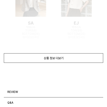
SA
EJ
168cm
165cm
TOP(55)
TOP(55)
BOTTOM(26)
BOTTOM(26)
SHOES(240)
SHOES(240)
상품 정보 더보기
REVIEW
Q&A