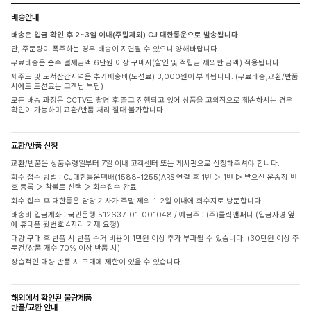
배송안내
배송은 입금 확인 후 2~3일 이내(주말제외) CJ 대한통운으로 발송됩니다.
단, 주문량이 폭주하는 경우 배송이 지연될 수 있으니 양해바랍니다.
무료배송은 순수 결제금액 6만원 이상 구매시(할인 및 적립금 제외한 금액) 적용됩니다.
제주도 및 도서산간지역은 추가배송비(도선료) 3,000원이 부과됩니다. (무료배송,교환/반품
시에도 도선료는 고객님 부담)
모든 배송 과정은 CCTV로 촬영 후 출고 진행되고 있어 상품을 고의적으로 훼손하시는 경우
확인이 가능하며 교환/반품 처리 절대 불가합니다.
교환/반품 신청
교환/반품은 상품수령일부터 7일 이내 고객센터 또는 게시판으로 신청해주셔야 합니다.
회수 접수 방법 : CJ대한통운택배(1588-1255)ARS 연결 후 1번 ▷ 1번 ▷ 받으신 운송장 번
호 등록 ▷ 착불로 선택 ▷ 회수접수 완료
회수 접수 후 대한통운 담당 기사가 주말 제외 1-2일 이내에 회수지로 방문합니다.
배송비 입금계좌 : 국민은행 512637-01-001048 / 예금주 : (주)클릭앤퍼니 (입금자명 옆
에 휴대폰 뒷번호 4자리 기재 요청)
대량 구매 후 반품 시 반품 수거 비용이 1만원 이상 추가 부과될 수 있습니다. (30만원 이상 주
문건/상품 개수 70% 이상 반품 시)
상습적인 대량 반품 시 구매에 제한이 있을 수 있습니다.
해외에서 확인된 불량제품
반품/교환 안내