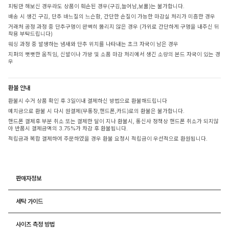
피팅만 해보신 경우라도 상품이 훼손된 경우(구김,늘어남,보풀)는 불가합니다.
배송 시 생긴 구김, 단추 바느질의 느슨함, 간단한 손질이 가능한 마감실 처리가 미흡한 경우
거래처 공정 과정 중 단추구멍이 완벽히 뚫리지 않은 경우 (가위로 간단하게 구멍을 내주신 뒤
착용 부탁드립니다)
워싱 과정 중 발생하는 냄새와 단추 위치를 나타내는 초크 자국이 남은 경우
지퍼의 뻣뻣한 움직임, 신발이나 가방 및 소품 마감 처리에서 생긴 소량의 본드 자국이 있는 경
우
환불 안내
환불시 수거 상품 확인 후 3일이내 결제하신 방법으로 환불해드립니다
예치금으로 환불 시 다시 원결제(무통장,핸드폰,카드)로의 환불은 불가합니다.
핸드폰 결제후 부분 취소 또는 결제한 달이 지나 환불시, 통신사 정책상 핸드폰 취소가 되지않
아 반품시 결제금액의 3.75%가 차감 후 환불됩니다.
적립금과 복합 결제하여 주문하였을 경우 환불 요청시 적립금이 우선적으로 환원됩니다.
판매자정보
세탁 가이드
사이즈 측정 방법