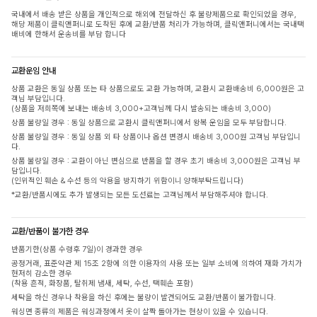
국내에서 배송 받은 상품을 개인적으로 해외에 전달하신 후 불량제품으로 확인되었을 경우,
해당 제품이 클릭앤퍼니로 도착된 후에 교환/반품 처리가 가능하며, 클릭앤퍼니에서는 국내택
배비에 한해서 운송비를 부담 합니다
교환운임 안내
상품 교환은 동일 상품 또는 타 상품으로도 교환 가능하며, 교환시 교환배송비 6,000원은 고
객님 부담입니다.
(상품을 저희쪽에 보내는 배송비 3,000+고객님께 다시 발송되는 배송비 3,000)
상품 불량일 경우 : 동일 상품으로 교환시 클릭앤퍼니에서 왕복 운임을 모두 부담합니다.
상품 불량일 경우 : 동일 상품 외 타 상품이나 옵션 변경시 배송비 3,000원 고객님 부담입니
다.
상품 불량일 경우 : 교환이 아닌 변심으로 반품을 할 경우 초기 배송비 3,000원은 고객님 부
담입니다.
(인위적인 훼손 & 수선 등의 악용을 방지하기 위함이니 양해부탁드립니다)
*교환/반품시에도 추가 발생되는 모든 도선료는 고객님께서 부담해주셔야 합니다.
교환/반품이 불가한 경우
반품기한(상품 수령후 7일)이 경과한 경우
공정거래, 표준약관 제 15조 2항에 의한 이용자의 사용 또는 일부 소비에 의하여 재화 가치가
현저히 감소한 경우
(착용 흔적, 화장품, 탈취제 냄새, 세탁, 수선, 택훼손 포함)
세탁을 하신 경우나 착용을 하신 후에는 불량이 발견되어도 교환/반품이 불가합니다.
워싱면 종류의 제품은 워싱과정에서 옷이 살짝 돌아가는 현상이 있을 수 있습니다.