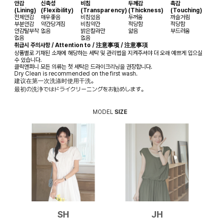
안감
신축성
비침
두께감
촉감
(Lining)
(Flexibility)
(Transparency)
(Thickness)
(Touching)
전체안감
매우좋음
비침있음
두꺼움
까슬거림
부분안감
약간당겨짐
비침약간
적당함
적당함
안감탈부착
없음
밝은칼라만
얇음
부드러움
없음
없음
취급시 주의사항 / Attention to / 注意事项 / 注意事項
상품별로 기재된 소재에 해당하는 세탁 및 관리법을 지켜주셔야 더 오래 예쁘게 입으실
수 있습니다.
클릭앤퍼니 모든 의류는 첫 세탁은 드라이크리닝을 권장합니다.
Dry Clean is recommended on the first wash.
建议在第一次洗涤时使用干洗。
最初の洗浄ではドライクリーニングをお勧めします。
MODEL
SIZE
SH
JH