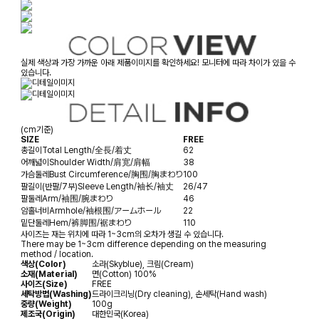
실제 색상과 가장 가까운 아래 제품이미지를 확인하세요! 모니터에 따라 차이가 있을 수
있습니다.
(cm기준)
SIZE
FREE
총길이
Total Length/全長/着丈
62
어깨넓이
Shoulder Width/肩宽/肩幅
38
가슴둘레
Bust Circumference/胸围/胸まわり
100
팔길이(반팔/7부)
Sleeve Length/袖长/袖丈
26/47
팔둘레
Arm/袖围/腕まわり
46
암홀너비
Armhole/袖根围/アームホール
22
밑단둘레
Hem/裤脚围/裾まわり
110
사이즈는 재는 위치에 따라 1~3cm의 오차가 생길 수 있습니다.
There may be 1~3cm difference depending on the measuring
method / location.
색상(Color)
소라(Skyblue), 크림(Cream)
소재(Material)
면(Cotton) 100%
사이즈(Size)
FREE
세탁방법(Washing)
드라이크리닝(Dry cleaning), 손세탁(Hand wash)
중량(Weight)
100g
제조국(Origin)
대한민국(Korea)