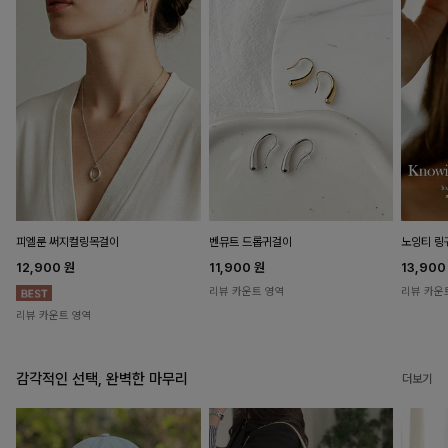
피엘룬 써지컬링목걸이
벤뮤트 드롭귀걸이
노잉티 링
12,900
원
11,900
원
13,90
리뷰 카운트 영역
리뷰 카운
리뷰 카운트 영역
감각적인 선택, 완벽한 마무리
더보기