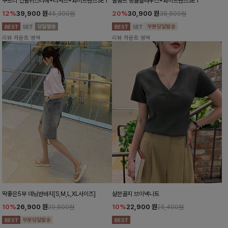
쿠르디 언발뷔스티에+티셔츠+와이드팬츠SET
팔롬드 링클블라우스+와이드팬츠SET
12%
39,900
원
20%
30,900
원
45,300원
38,600원
리뷰 카운트 영역
리뷰 카운트 영역
딱좋은5부 데님반바지[S,M,L,XL사이즈]
샬븐골지 브이넥니트
10%
26,900
원
10%
22,900
원
29,800원
25,400원