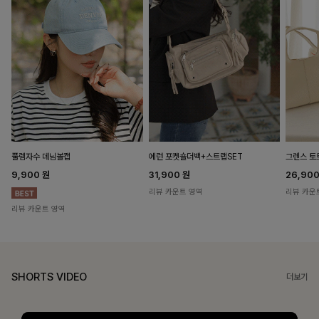
풀렘자수 데님볼캡
에런 포켓숄더백+스트랩SET
그렌스 토
9,900
원
31,900
원
26,90
리뷰 카운트 영역
리뷰 카운
리뷰 카운트 영역
SHORTS VIDEO
더보기