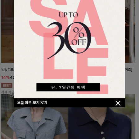
밍팃퍼프 타이블라우스
숏중롱골라입을 인생슬랙스[S,M,L,XL사이즈]
14%
42,900
원
10%
32,900
원
49,800원
36,500원
리뷰 카운트 영역
리뷰 카운트 영역
오늘 하루 보지 않기