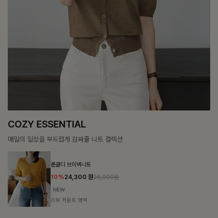
리뷰 카운트 영역
필첸체크 스트링블라우스+플레어스커트SET
14%
42,900
원
49,800원
리뷰 카운트 영역