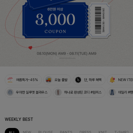
시원한 데일리 무드의
베스트셀러 블라우스
[2차리오더] 드람린넨 스트링블라우스
04
33
여름특가~45%
오늘 출발
단, 하루 혜택
NEW IT
우아한 실루엣 블라우스
하나로 완성된 코디 #원피스
데일리 #
WEEKLY BEST
NEW
BLOUSE
PANTS
DRESS
KNIT
T-SHIRT
ALL