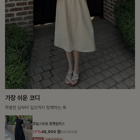
흐르는 우아함
단정함 속의 여성스러운 디테일이 돋보이는 화사한 블라우스
첼스트링 7부블라우스
10%
26,100
원
28,900원