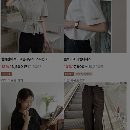
폴릿핀턱 브이넥블라우스+스트랩SET
콘브이넥 라벨티셔츠
12%
43,900
원
10%
17,900
원
49,800원
19,800원
리뷰 카운트 영역
리뷰 카운트 영역