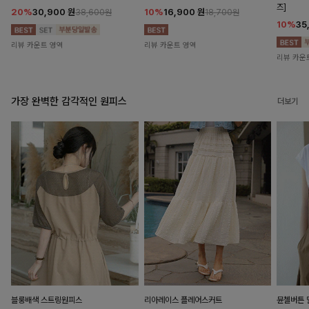
즈]
20%
30,900
원
10%
16,900
원
38,600원
18,700원
10%
35
리뷰 카운트 영역
리뷰 카운트 영역
리뷰 카운
가장 완벽한 감각적인 원피스
더보기
블룽배색 스트링원피스
리아레이스 플레어스커트
뮨첼버튼 