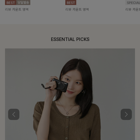
리뷰 카운트 영역
리뷰 카운트 영역
리뷰 카운
ESSENTIAL PICKS
DOUBLE THE JOY
함께할 때 더욱 완벽한, 합리적인 선택으로 채우는 즐거움
헨틴링클 날개티셔츠+치마바지SET
12%
29,900
원
33,900원
리뷰 카운트 영역
팔롬드 링클블라우스+와이드팬츠SET
20%
30,900
원
38,600원