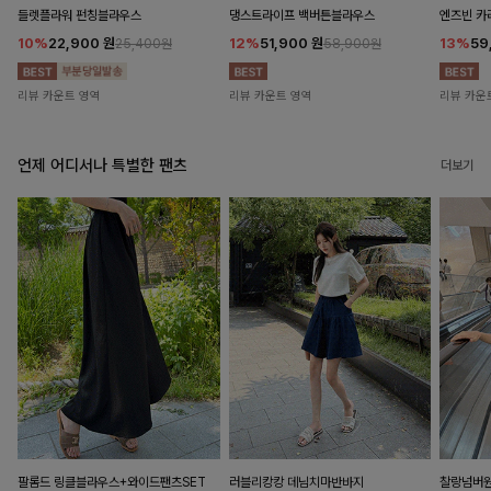
들렛플라워 펀칭블라우스
댕스트라이프 백버튼블라우스
엔즈빈 카
10%
22,900
원
12%
51,900
원
13%
59
25,400원
58,900원
리뷰 카운트 영역
리뷰 카운트 영역
리뷰 카운
언제 어디서나 특별한 팬츠
더보기
팔롬드 링클블라우스+와이드팬츠SET
러블리캉캉 데님치마반바지
찰랑넘버원