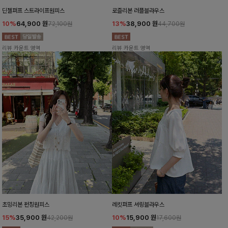
딘젤퍼프 스트라이프원피스
로즐리본 러플블라우스
10%
64,900
원
13%
38,900
원
72,100원
44,700원
리뷰 카운트 영역
리뷰 카운트 영역
초밍리본 펀칭원피스
레킷퍼프 셔링블라우스
15%
35,900
원
10%
15,900
원
42,200원
17,600원