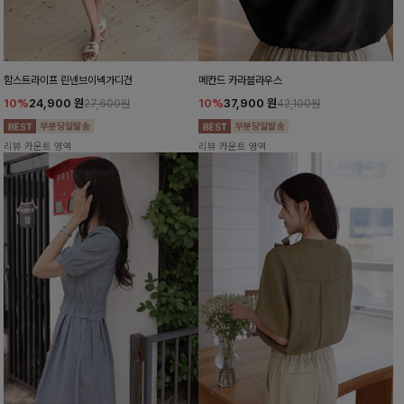
함스트라이프 린넨브이넥가디건
메칸드 카라블라우스
10%
24,900
원
10%
37,900
원
27,600원
42,100원
리뷰 카운트 영역
리뷰 카운트 영역