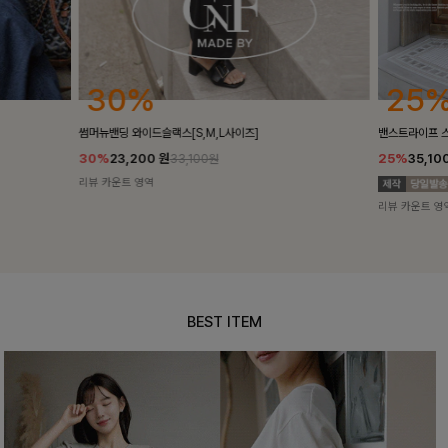
25%
10%
밴스트라이프 스트링원피스
[5천장돌파/C
25%
35,100
원
10%
34,90
46,800원
리뷰 카운트 영역
리뷰 카운트 영
BEST ITEM