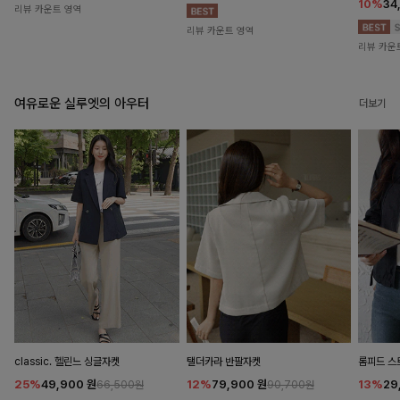
10%
34
리뷰 카운트 영역
리뷰 카운트 영역
리뷰 카운
여유로운 실루엣의 아우터
더보기
classic. 헬린느 싱글자켓
탤더카라 반팔자켓
롬피드 
25%
49,900
원
12%
79,900
원
13%
29
66,500원
90,700원