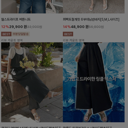
월스트라이프 버튼니트
퍼펙트절개핏 6부데님반바지[S,M,L사이즈]
12%
29,900
원
14%
48,900
원
33,900원
56,800원
리뷰 카운트 영역
리뷰 카운트 영역