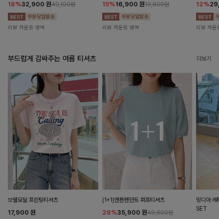
18%
32,900
원
15%
16,900
원
12%
29
40,100원
19,800원
리뷰 카운트 영역
리뷰 카운트 영역
리뷰 카운
부드럽게 감싸주는 여름 티셔츠
더보기
브쉘모달 프린팅티셔츠
(1+1)앤튼펜던트 퍼프티셔츠
밍디아 
SET
17,900
원
28%
35,900
원
49,800원