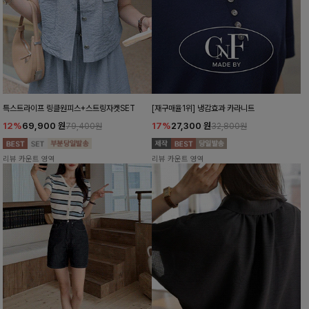
특스트라이프 링클원피스+스트링자켓SET
[재구매율1위] 냉감효과 카라니트
12%
69,900
원
17%
27,300
원
79,400원
32,800원
리뷰 카운트 영역
리뷰 카운트 영역