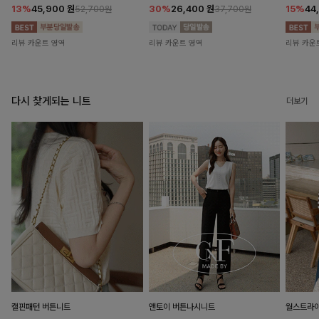
13%
45,900
원
30%
26,400
원
15%
44
52,700원
37,700원
리뷰 카운트 영역
리뷰 카운트 영역
리뷰 카운
다시 찾게되는 니트
더보기
캘핀패턴 버튼니트
앤토이 버튼나시니트
월스트라