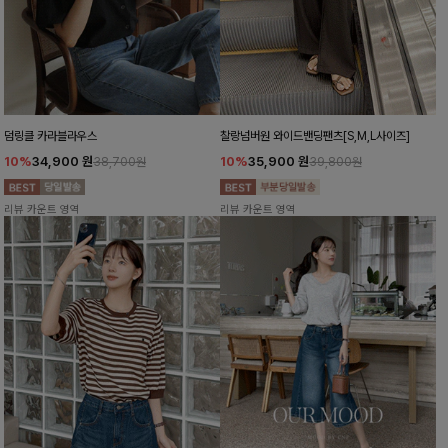
덤링클 카라블라우스
찰랑넘버원 와이드밴딩팬츠[S,M,L사이즈]
10%
34,900
원
10%
35,900
원
38,700원
39,800원
리뷰 카운트 영역
리뷰 카운트 영역