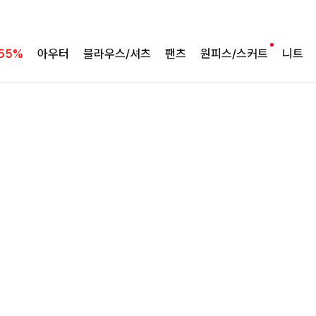
완성도 높은 원피스SET
특스트라이프 링클원피스+스트링자켓SET
55%
아우터
블라우스/셔츠
팬츠
원피스/스커트
니트