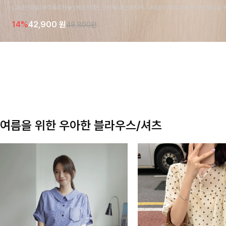
[고급스러움/하객룩추천💎]여성스러운 브이넥 라인과 타이 디테일이 어우러져 우아한 무드를 
라우스 🤍 여유로운 7부 소매로 편안하게 착용되며 데일리룩부터 출근룩, 하객룩까지 세련된
14%
42,900
원
49,800원
기 좋은 아이템이에요
여름을 위한 우아한 블라우스/셔츠