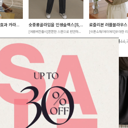
[재구매율1위] 냉감효과 카라니트
숏중롱골라입을 인생슬랙스[S,M,L,XL사이즈]
로즐리본 러플블라우스
[여름버전출시]쫀쫀한 스판으로 편안하게
[쉬폰소재/여리여리]우아한 리
필요가 없어요!얇
착용되어 누구나 입기 좋은 데일리 슬랙스!
연스럽게 흐르는 러플 디테일
10%
32,900
원
13%
38,900
원
32,800원
36,500원
44,
여름에도 시원하게
숏·기본·롱 기장과 와이드·부츠컷 핏까지 취
분위기를 더해주는 블라우스 
다
향에 맞게 선택할 수 있어 더욱 만족스러워
한 소재감과 여유롭게 떨어지
요
얼굴까지 화사해 보이며 세련
좋아요