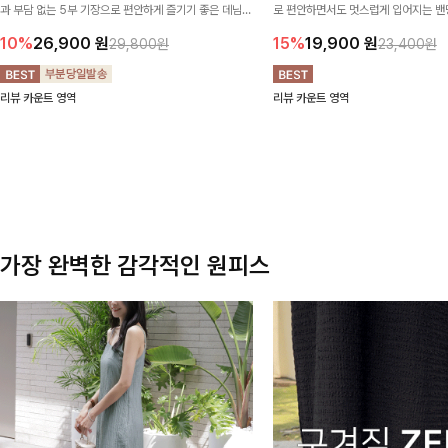
과 부담 없는 5부 기장으로 편안하게 즐기기 좋은 데님
로 편안하면서도 멋스럽게 입어지는 밴딩
팬츠 ✨ 빈티지한 워싱감이 더해져 캐주얼하면서도 트렌
한 포켓 디테일 더해져 데일리룩부터 
10%
26,900
원
15%
19,900
원
29,800원
23,400원
디한 무드로 연출
높게 즐겨지는 아이템!
리뷰 카운트 영역
리뷰 카운트 영역
가장 완벽한 감각적인 원피스