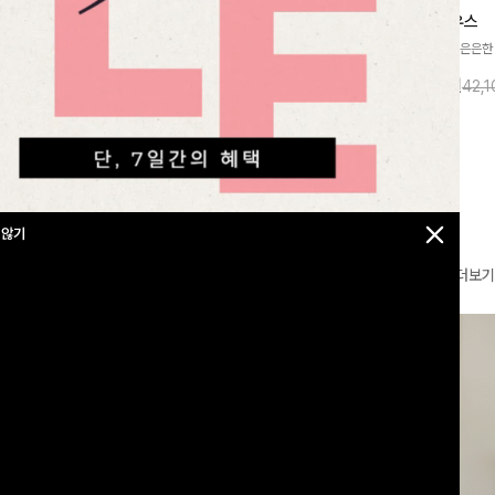
찰랑넘버원 와이드밴딩팬츠[S,M,L사이즈]
메칸드 카라블라우스
라우스
[군살커버만점/썸머소재]가볍게 찰랑이는
[썸머원단🌊/팔뚝커버]은은한
지]가볍고 내추럴
원단과 여유로운 와이드 핏으로 하루 종일
와 여유로운 실루엣이 만나 
라우스로, 답답함
10%
35,900
원
10%
37,900
원
39,800원
42,
43,600원
편안하게 착용하실 수 있는 팬츠입니다 🖤
세련된 무드를 연출해주는 블
 얼굴선을 더욱 시
✨ 허리 전체 밴딩과 스트링 디테일로 안정
리룩부터 출근룩까지 다양하게
🌿
감 있는 착용감을 더해드려요!
은 베이직한 디자인!
 않기
더보기