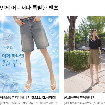
언제 어디서나 특별한 팬츠
딱좋은5부 데님반바지[S,M,L,XL사이즈]
쿨코튼핀턱 밴딩반바지
[허벅지군살커버/히든밴딩]여유롭게 떨어지는 와이드핏
[베이직컬러구성/부해보임X]와이드하게