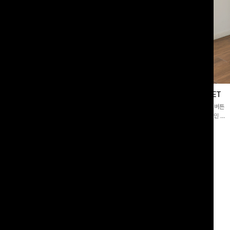
블라우스
제딧레이어드 블라우스+플레어팬츠SET
스퀘어넥]입체감 있는 링클 엠보 텍스
[완성도높은💗]레이어드한 듯 자연스러운 나시와 버튼
라우스- 여유로운 실루엣과 물결 짜임
원피스가 함께 구성된 세트 아이템입니다. 코디 고민 없
더해져 편안하면서도 여성스러운 무드를
이 한 벌만으로도 내추럴하면서 여성스러운 썸머룩 완성!
00
원
12%
43,900
원
34,800원
49,800원
리뷰 카운트 영역