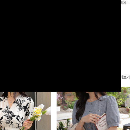
로 이쁜 핏 연출은 물론,쫀쫀한 스판끼
포인트가 되어주는 와이드 팬츠입니다. 여유롭게 떨어지
하게!
는 실루엣과 가볍게 바스락거리는 소재감으로 시원하고
00
원
14%
42,900
원
37,300원
49,800원
편안하게 즐기기 좋은 아이템-
리뷰 카운트 영역
더보기