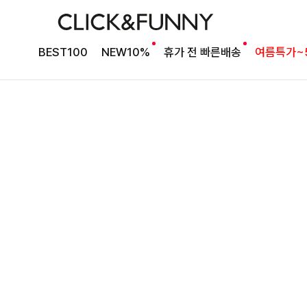
타이 포인트 블라우스
킬딧배색 타이블라우스
BEST100
NEW10%
휴가 전 빠른배송
여름특가~