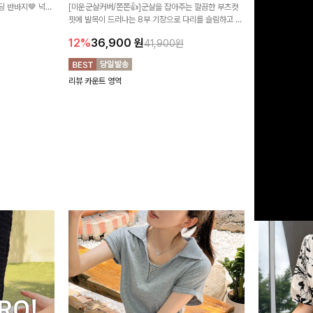
 반바지🤎 넉넉
[미운군살커버/쫀쫀👍]군살을 잡아주는 깔끔한 부츠컷
직하지만 부츠컷으
여행룩까지 활용도
핏에 발목이 드러나는 8부 기장으로 다리를 슬림하고 길
로 하루종일 편안
20%
29,9
어보이게 만들어주며 생지 소재로 멋을 더한 데님팬츠에
12%
36,900
원
41,900원
요~!
리뷰 카운트 영역
리뷰 카운트 영역