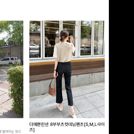
더예쁜린넨 8부부츠컷데님팬츠[S,M,L사이
급속쿨링효과 
즈]
 떨어지는 핏으
[MADE/후기인