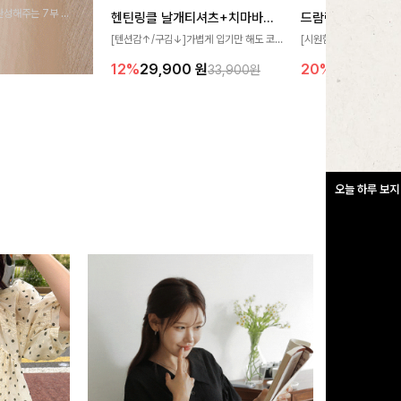
완성해주는 7부 블
헨틴링클 날개티셔츠+치마바지SET
드람린넨 스트링블
 스타일링을 연출하
[텐션감↑/구김↓]가볍게 입기만 해도 코
[시원함🧊/77사이즈까
디가 완성되는 세트 아이템으로, 자연스럽
한 텍스처가 돋보이는 블
12%
29,900
원
20%
34,900
원
33,900원
게 퍼지는 프릴 날개 소매가 우아한 포인트
없는 슬릿 카라 디자인이
를 더해드립니다💕 잔잔한 링클 텍스처 소
원하게 연출해드립니다 
재와 편안한 허리밴딩으로 하루 종일 산뜻
하고 쾌적하게 즐겨보세요!
오늘 하루 보지