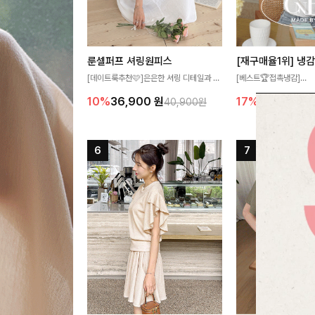
룬셀퍼프 셔링원피스
[데이트룩추천🩷]은은한 셔링 디테일과 퍼
[베스트🏆접촉냉감]
프 소매가 어우러져 사랑스러운 무드를 완
여름에도 무더위 걱정할 
10%
36,900
원
17%
27,300
원
40,900원
성해주는 원피스🤍 허리 스모크 밴딩이 슬
고 가벼운 소재감으로 
림한 실루엣을 연출해주며, 자연스럽게 퍼
즐기실 수 있는 니트랍니
지는 플레어 라인으로 여성스럽고 편안하게
즐기기 좋아요