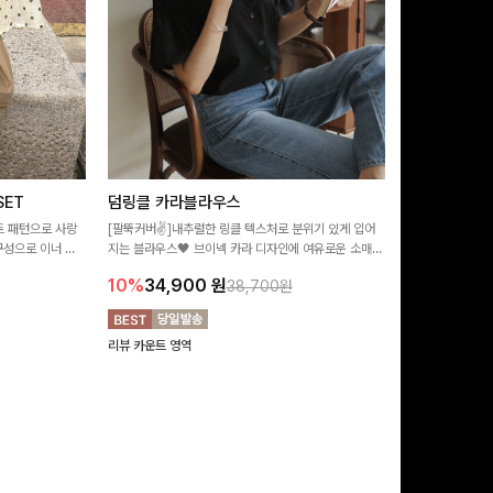
ET
덤링클 카라블라우스
비반드 링클
트 패턴으로 사랑
[팔뚝커버✌]내추럴한 링클 텍스처로 분위기 있게 입어
[구김걱정없는✨/
구성으로 이너 걱
지는 블라우스🖤 브이넥 카라 디자인에 여유로운 소매핏
처가 돋보이는 블
:)
더해져 여리하면서도 시원한 무드로 즐기기 좋아요-
소매 디테일이 
10%
34,900
원
17%
28,9
38,700원
연출해드려요!
리뷰 카운트 영역
리뷰 카운트 영역