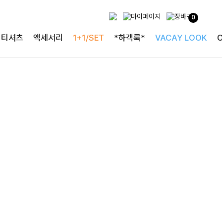
사랑스러운 블라우스
0
[구김없는] 레킷퍼프 셔링블라우스
티셔츠
액세서리
1+1/SET
*하객룩*
VACAY LOOK