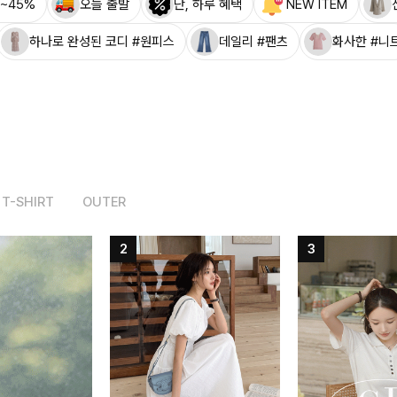
~45%
오늘 출발
단, 하루 혜택
NEW ITEM
하나로 완성된 코디 #원피스
데일리 #팬츠
화사한 #니
T-SHIRT
OUTER