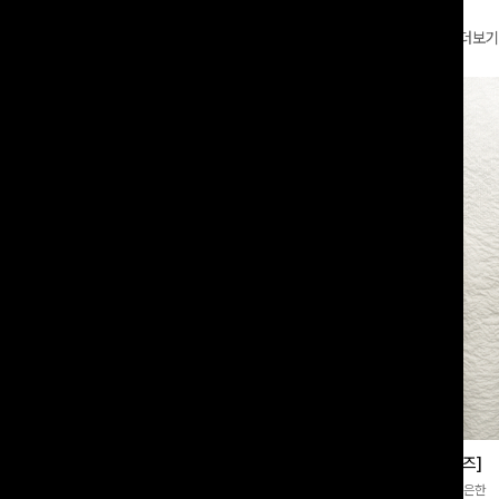
더보기
부츠컷슬랙스[S,M,L사이즈]
쿨링버튼 8부와이드팬츠[FREE,L사이즈]
증👍]누구나 갖고 싶어할 슬랙스:)베이
[바스락소재💙/8부기장]사이드 버튼 디테일이 은은한