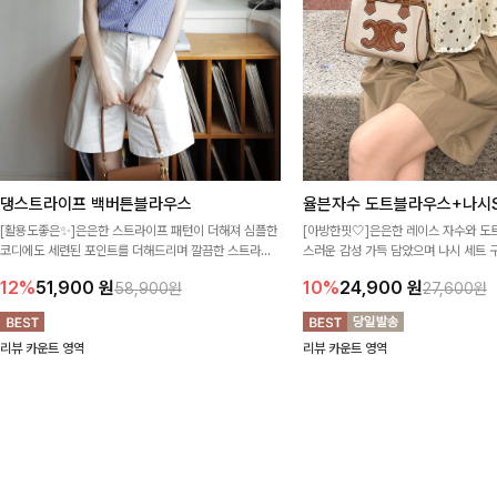
댕스트라이프 백버튼블라우스
율븐자수 도트블라우스+나시S
[활용도좋은✨]은은한 스트라이프 패턴이 더해져 심플한
[아방한핏🤍]은은한 레이스 자수와 도
코디에도 세련된 포인트를 더해드리며 깔끔한 스트라이
스러운 감성 가득 담았으며 나시 세트 
프 디테일로 유행 없이 오래 함께하기 좋은 블라우스예요
정없이 손쉽게 코디 가능한 블라우스에요
12%
51,900
원
10%
24,900
원
58,900원
27,600원
리뷰 카운트 영역
리뷰 카운트 영역