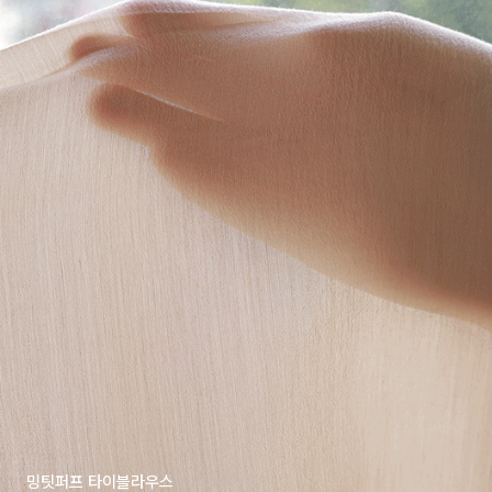
밍팃퍼프 타이블라우스