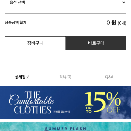
0
원
상품금액 합계
(
0
개)
장바구니
바로구매
상세정보
리뷰
(
0
)
Q&A