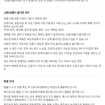
*교환/반품시에도 추가 발생되는 모든 도선료는 고객님께서 부담해주셔야 합니다.
교환/반품이 불가한 경우
반품기한(상품 수령후 7일)이 경과한 경우
공정거래, 표준약관 제 15조 2항에 의한 이용자의 사용 또는 일부 소비에 의하여 재화 가치가
현저히 감소한 경우
(착용 흔적, 화장품, 탈취제 냄새, 세탁, 수선, 택훼손 포함)
세탁을 하신 경우나 착용을 하신 후에는 불량이 발견되어도 교환/반품이 불가합니다.
워싱면 종류의 제품은 워싱과정에서 옷이 살짝 돌아가는 현상이 있을 수 있습니다.
피팅만 해보신 경우라도 상품이 훼손된 경우(구김,늘어남,보풀)는 불가합니다.
배송 시 생긴 구김, 단추 바느질의 느슨함, 간단한 손질이 가능한 마감실 처리가 미흡한 경우
거래처 공정 과정 중 단추구멍이 완벽히 뚫리지 않은 경우 (가위로 간단하게 구멍을 내주신 뒤
착용 부탁드립니다)
워싱 과정 중 발생하는 냄새와 단추 위치를 나타내는 초크 자국이 남은 경우
지퍼의 뻣뻣한 움직임, 신발이나 가방 및 소품 마감 처리에서 생긴 소량의 본드 자국이 있는 경
우
환불 안내
환불시 수거 상품 확인 후 3일이내 결제하신 방법으로 환불해드립니다
예치금으로 환불 시 다시 원결제(무통장,핸드폰,카드)로의 환불은 불가합니다.
핸드폰 결제후 부분 취소 또는 결제한 달이 지나 환불시, 통신사 정책상 핸드폰 취소가 되지않
아 반품시 결제금액의 3.75%가 차감 후 환불됩니다.
적립금과 복합 결제하여 주문하였을 경우 환불 요청시 적립금이 우선적으로 환원됩니다.