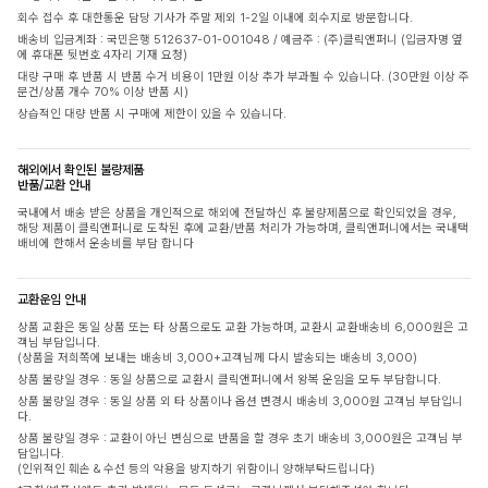
회수 접수 후 대한통운 담당 기사가 주말 제외 1-2일 이내에 회수지로 방문합니다.
배송비 입금계좌 : 국민은행 512637-01-001048 / 예금주 : (주)클릭앤퍼니 (입금자명 옆
에 휴대폰 뒷번호 4자리 기재 요청)
대량 구매 후 반품 시 반품 수거 비용이 1만원 이상 추가 부과될 수 있습니다. (30만원 이상 주
문건/상품 개수 70% 이상 반품 시)
상습적인 대량 반품 시 구매에 제한이 있을 수 있습니다.
해외에서 확인된 불량제품
반품/교환 안내
국내에서 배송 받은 상품을 개인적으로 해외에 전달하신 후 불량제품으로 확인되었을 경우,
해당 제품이 클릭앤퍼니로 도착된 후에 교환/반품 처리가 가능하며, 클릭앤퍼니에서는 국내택
배비에 한해서 운송비를 부담 합니다
교환운임 안내
상품 교환은 동일 상품 또는 타 상품으로도 교환 가능하며, 교환시 교환배송비 6,000원은 고
객님 부담입니다.
(상품을 저희쪽에 보내는 배송비 3,000+고객님께 다시 발송되는 배송비 3,000)
상품 불량일 경우 : 동일 상품으로 교환시 클릭앤퍼니에서 왕복 운임을 모두 부담합니다.
상품 불량일 경우 : 동일 상품 외 타 상품이나 옵션 변경시 배송비 3,000원 고객님 부담입니
다.
상품 불량일 경우 : 교환이 아닌 변심으로 반품을 할 경우 초기 배송비 3,000원은 고객님 부
담입니다.
(인위적인 훼손 & 수선 등의 악용을 방지하기 위함이니 양해부탁드립니다)