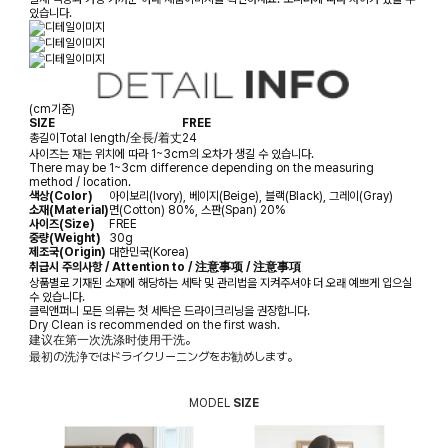
있습니다.
(cm기준)
SIZE
FREE
총길이
Total length/全長/着丈
24
사이즈는 재는 위치에 따라 1~3cm의 오차가 생길 수 있습니다.
There may be 1~3cm difference depending on the measuring
method / location.
색상(Color)
아이보리(Ivory), 베이지(Beige), 블랙(Black), 그레이(Gray)
소재(Material)
면(Cotton) 80%, 스판(Span) 20%
사이즈(Size)
FREE
중량(Weight)
30g
제조국(Origin)
대한민국(Korea)
취급시 주의사항 / Attention to / 注意事项 / 注意事項
상품별로 기재된 소재에 해당하는 세탁 및 관리법을 지켜주셔야 더 오래 예쁘게 입으실
수 있습니다.
클릭앤퍼니 모든 의류는 첫 세탁은 드라이크리닝을 권장합니다.
Dry Clean is recommended on the first wash.
建议在第一次洗涤时使用干洗。
最初の洗浄ではドライクリーニングをお勧めします。
MODEL
SIZE