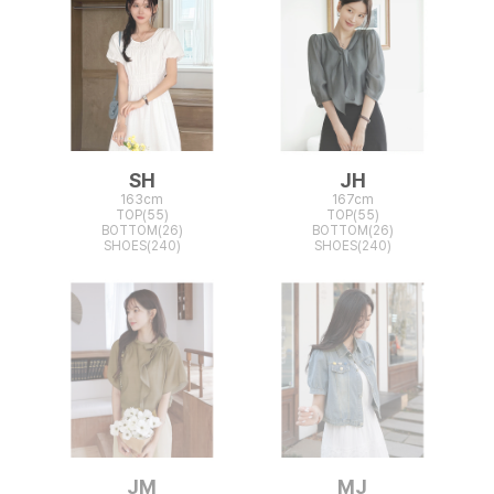
SH
JH
163cm
167cm
TOP(55)
TOP(55)
BOTTOM(26)
BOTTOM(26)
SHOES(240)
SHOES(240)
JM
MJ