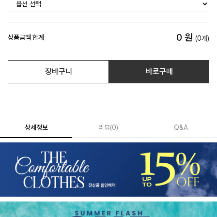
0
원
상품금액 합계
(
0
개)
장바구니
바로구매
상세정보
리뷰
(
0
)
Q&A