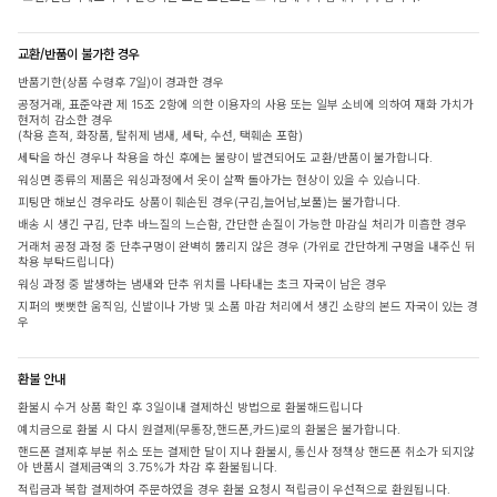
교환/반품이 불가한 경우
반품기한(상품 수령후 7일)이 경과한 경우
공정거래, 표준약관 제 15조 2항에 의한 이용자의 사용 또는 일부 소비에 의하여 재화 가치가
현저히 감소한 경우
(착용 흔적, 화장품, 탈취제 냄새, 세탁, 수선, 택훼손 포함)
세탁을 하신 경우나 착용을 하신 후에는 불량이 발견되어도 교환/반품이 불가합니다.
워싱면 종류의 제품은 워싱과정에서 옷이 살짝 돌아가는 현상이 있을 수 있습니다.
피팅만 해보신 경우라도 상품이 훼손된 경우(구김,늘어남,보풀)는 불가합니다.
배송 시 생긴 구김, 단추 바느질의 느슨함, 간단한 손질이 가능한 마감실 처리가 미흡한 경우
거래처 공정 과정 중 단추구멍이 완벽히 뚫리지 않은 경우 (가위로 간단하게 구멍을 내주신 뒤
착용 부탁드립니다)
워싱 과정 중 발생하는 냄새와 단추 위치를 나타내는 초크 자국이 남은 경우
지퍼의 뻣뻣한 움직임, 신발이나 가방 및 소품 마감 처리에서 생긴 소량의 본드 자국이 있는 경
우
환불 안내
환불시 수거 상품 확인 후 3일이내 결제하신 방법으로 환불해드립니다
예치금으로 환불 시 다시 원결제(무통장,핸드폰,카드)로의 환불은 불가합니다.
핸드폰 결제후 부분 취소 또는 결제한 달이 지나 환불시, 통신사 정책상 핸드폰 취소가 되지않
아 반품시 결제금액의 3.75%가 차감 후 환불됩니다.
적립금과 복합 결제하여 주문하였을 경우 환불 요청시 적립금이 우선적으로 환원됩니다.