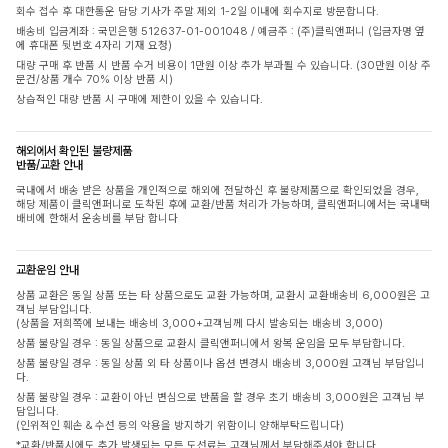
회수 접수 후 대한통운 담당 기사가 주말 제외 1-2일 이내에 회수지로 방문합니다.
배송비 입금계좌 : 국민은행 512637-01-001048 / 예금주 : (주)클릭앤퍼니 (입금자명 옆
에 휴대폰 뒷번호 4자리 기재 요청)
대량 구매 후 반품 시 반품 수거 비용이 1만원 이상 추가 부과될 수 있습니다. (30만원 이상 주
문건/상품 개수 70% 이상 반품 시)
상습적인 대량 반품 시 구매에 제한이 있을 수 있습니다.
해외에서 확인된 불량제품
반품/교환 안내
국내에서 배송 받은 상품을 개인적으로 해외에 전달하신 후 불량제품으로 확인되었을 경우,
해당 제품이 클릭앤퍼니로 도착된 후에 교환/반품 처리가 가능하며, 클릭앤퍼니에서는 국내택
배비에 한해서 운송비를 부담 합니다
교환운임 안내
상품 교환은 동일 상품 또는 타 상품으로도 교환 가능하며, 교환시 교환배송비 6,000원은 고
객님 부담입니다.
(상품을 저희쪽에 보내는 배송비 3,000+고객님께 다시 발송되는 배송비 3,000)
상품 불량일 경우 : 동일 상품으로 교환시 클릭앤퍼니에서 왕복 운임을 모두 부담합니다.
상품 불량일 경우 : 동일 상품 외 타 상품이나 옵션 변경시 배송비 3,000원 고객님 부담입니
다.
상품 불량일 경우 : 교환이 아닌 변심으로 반품을 할 경우 초기 배송비 3,000원은 고객님 부
담입니다.
(인위적인 훼손 & 수선 등의 악용을 방지하기 위함이니 양해부탁드립니다)
*교환/반품시에도 추가 발생되는 모든 도선료는 고객님께서 부담해주셔야 합니다.