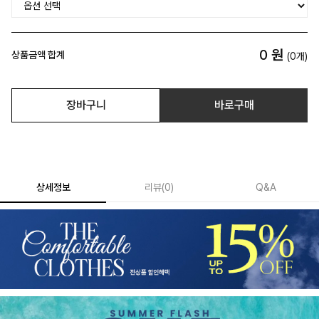
0
원
상품금액 합계
(
0
개)
장바구니
바로구매
상세정보
리뷰
(
0
)
Q&A