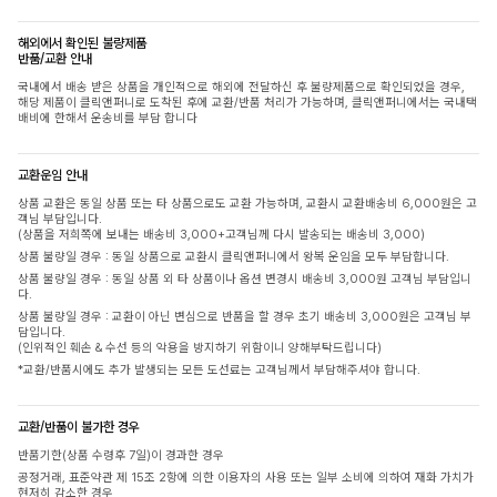
해외에서 확인된 불량제품
반품/교환 안내
국내에서 배송 받은 상품을 개인적으로 해외에 전달하신 후 불량제품으로 확인되었을 경우,
해당 제품이 클릭앤퍼니로 도착된 후에 교환/반품 처리가 가능하며, 클릭앤퍼니에서는 국내택
배비에 한해서 운송비를 부담 합니다
교환운임 안내
상품 교환은 동일 상품 또는 타 상품으로도 교환 가능하며, 교환시 교환배송비 6,000원은 고
객님 부담입니다.
(상품을 저희쪽에 보내는 배송비 3,000+고객님께 다시 발송되는 배송비 3,000)
상품 불량일 경우 : 동일 상품으로 교환시 클릭앤퍼니에서 왕복 운임을 모두 부담합니다.
상품 불량일 경우 : 동일 상품 외 타 상품이나 옵션 변경시 배송비 3,000원 고객님 부담입니
다.
상품 불량일 경우 : 교환이 아닌 변심으로 반품을 할 경우 초기 배송비 3,000원은 고객님 부
담입니다.
(인위적인 훼손 & 수선 등의 악용을 방지하기 위함이니 양해부탁드립니다)
*교환/반품시에도 추가 발생되는 모든 도선료는 고객님께서 부담해주셔야 합니다.
교환/반품이 불가한 경우
반품기한(상품 수령후 7일)이 경과한 경우
공정거래, 표준약관 제 15조 2항에 의한 이용자의 사용 또는 일부 소비에 의하여 재화 가치가
현저히 감소한 경우