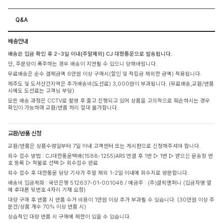
Q&A
배송안내
배송은 입금 확인 후 2~3일 이내(주말제외) CJ 대한통운으로 발송됩니다.
단, 주문량이 폭주하는 경우 배송이 지연될 수 있으니 양해바랍니다.
무료배송은 순수 결제금액 6만원 이상 구매시(할인 및 적립금 제외한 금액) 적용됩니다.
제주도 및 도서산간지역은 추가배송비(도선료) 3,000원이 부과됩니다. (무료배송,교환/반품
시에도 도선료는 고객님 부담)
모든 배송 과정은 CCTV로 촬영 후 출고 진행되고 있어 상품을 고의적으로 훼손하시는 경우
확인이 가능하며 교환/반품 처리 절대 불가합니다.
교환/반품 신청
교환/반품은 상품수령일부터 7일 이내 고객센터 또는 게시판으로 신청해주셔야 합니다.
회수 접수 방법 : CJ대한통운택배(1588-1255)ARS 연결 후 1번 ▷ 1번 ▷ 받으신 운송장 번
호 등록 ▷ 착불로 선택 ▷ 회수접수 완료
회수 접수 후 대한통운 담당 기사가 주말 제외 1-2일 이내에 회수지로 방문합니다.
배송비 입금계좌 : 국민은행 512637-01-001048 / 예금주 : (주)클릭앤퍼니 (입금자명 옆
에 휴대폰 뒷번호 4자리 기재 요청)
대량 구매 후 반품 시 반품 수거 비용이 1만원 이상 추가 부과될 수 있습니다. (30만원 이상 주
문건/상품 개수 70% 이상 반품 시)
상습적인 대량 반품 시 구매에 제한이 있을 수 있습니다.