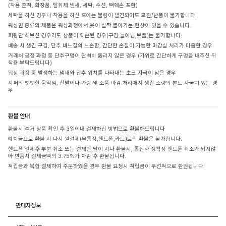
(착용 흔적, 화장품, 탈취제 냄새, 세탁, 수선, 택훼손 포함)
세탁을 하신 경우나 착용을 하신 후에는 불량이 발견되어도 교환/반품이 불가합니다.
워싱면 종류의 제품은 워싱과정에서 옷이 살짝 돌아가는 현상이 있을 수 있습니다.
피팅만 해보신 경우라도 상품이 훼손된 경우(구김,늘어남,보풀)는 불가합니다.
배송 시 생긴 구김, 단추 바느질의 느슨함, 간단한 손질이 가능한 마감실 처리가 미흡한 경우
거래처 공정 과정 중 단추구멍이 완벽히 뚫리지 않은 경우 (가위로 간단하게 구멍을 내주신 뒤
착용 부탁드립니다)
워싱 과정 중 발생하는 냄새와 단추 위치를 나타내는 초크 자국이 남은 경우
지퍼의 뻣뻣한 움직임, 신발이나 가방 및 소품 마감 처리에서 생긴 소량의 본드 자국이 있는 경
우
환불 안내
환불시 수거 상품 확인 후 3일이내 결제하신 방법으로 환불해드립니다
예치금으로 환불 시 다시 원결제(무통장,핸드폰,카드)로의 환불은 불가합니다.
핸드폰 결제후 부분 취소 또는 결제한 달이 지나 환불시, 통신사 정책상 핸드폰 취소가 되지않
아 반품시 결제금액의 3.75%가 차감 후 환불됩니다.
적립금과 복합 결제하여 주문하였을 경우 환불 요청시 적립금이 우선적으로 환원됩니다.
판매자정보