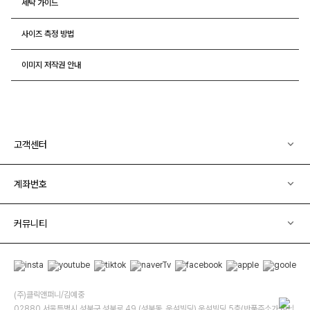
세탁 가이드
사이즈 측정 방법
이미지 저작권 안내
고객센터
계좌번호
커뮤니티
(주)클릭앤퍼니/김예중
02880 서울특별시 성북구 성북로 49 (성북동, 운석빌딩) 운석빌딩 5층(반품주소가 아닙