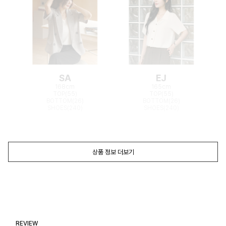
SA
EJ
168cm
165cm
TOP(55)
TOP(55)
BOTTOM(26)
BOTTOM(26)
SHOES(240)
SHOES(240)
상품 정보 더보기
REVIEW