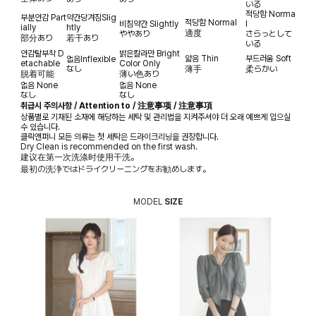
いる
적당함
Norma
부분안감
Part
약간당겨짐
Slig
적당함
Normal
비침약간
Slightly
l
ially
htly
適度
ややあり
さらっとして
部分あり
若干あり
いる
안감탈부착
D
밝은칼라만
Bright
얇음
Thin
부드러움
Soft
없음
Inflexible
etachable
Color Only
なし
薄手
柔らかい
脱着可能
薄い色あり
없음
None
없음
None
なし
なし
취급시 주의사항 / Attention to / 注意事项 / 注意事項
상품별로 기재된 소재에 해당하는 세탁 및 관리법을 지켜주셔야 더 오래 예쁘게 입으실
수 있습니다.
클릭앤퍼니 모든 의류는 첫 세탁은 드라이크리닝을 권장합니다.
Dry Clean is recommended on the first wash.
建议在第一次洗涤时使用干洗。
最初の洗浄ではドライクリーニングをお勧めします。
MODEL
SIZE