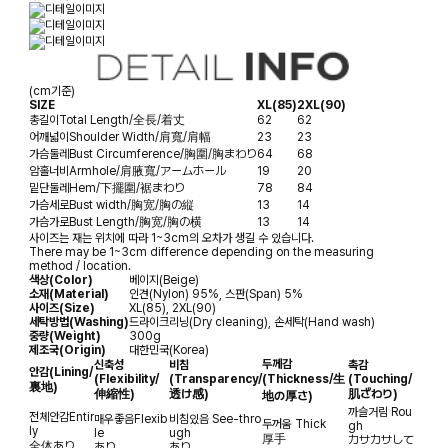
(cm기준)
SIZE
XL(85)
2XL(90)
총길이
Total Length/全長/着丈
62
62
어깨넓이
Shoulder Width/肩寬/肩幅
23
23
가슴둘레
Bust Circumference/胸圍/胸まわり
64
68
암홀너비
Armhole/肩腋寬/アームホール
19
20
밑단둘레
Hem/下擺圍/裾まわり
78
84
가슴세로
Bust width/胸宽/胸の縦
13
14
가슴가로
Bust Length/胸宽/胸の横
13
14
사이즈는 재는 위치에 따라 1~3cm의 오차가 생길 수 있습니다.
There may be 1~3cm difference depending on the measuring
method / location.
색상(Color)
베이지(Beige)
소재(Material)
인견(Nylon) 95%, 스판(Span) 5%
사이즈(Size)
XL(85), 2XL(90)
세탁방법(Washing)
드라이크리닝(Dry cleaning), 손세탁(Hand wash)
중량(Weight)
300g
제조국(Origin)
대한민국(Korea)
두께감
신축성
비침
촉감
안감
(Lining/
(Flexibility/
(Transparency/
(Thickness/生
(Touching/
裏地)
伸縮性)
透け感)
肌ざわり)
地の厚さ)
까슬거림
Rou
전체안감
Entir
매우좋음
Flexib
비침있음
See-thro
두꺼움
Thick
gh
ly
le
ugh
厚手
カサカサして
全体あり
あり
あり