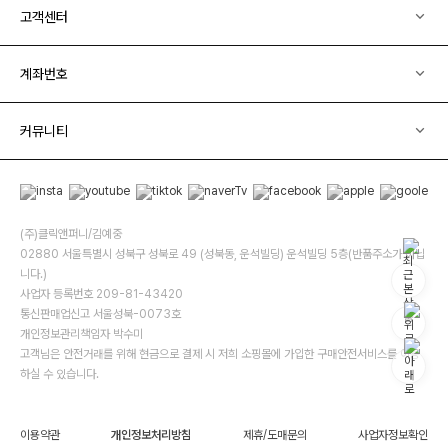
고객센터
계좌번호
커뮤니티
(주)클릭앤퍼니/김예중
02880 서울특별시 성북구 성북로 49 (성북동, 운석빌딩) 운석빌딩 5층(반품주소가 아닙
니다.)
사업자 등록번호 209-81-43420
통신판매업신고 서울성북-0073호
개인정보관리책임자 박수미
고객님은 안전거래를 위해 현금으로 결제 시 저희 소핑몰에 가입한 구매안전서비스를 이용
하실 수 있습니다.
이용약관
개인정보처리방침
제휴/도매문의
사업자정보확인