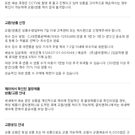
모든 배송 과정은 CCTV로 촬영 후 출고 진행되고 있어 상품을 고의적으로 훼손하시는 경우
확인이 가능하며 교환/반품 처리 절대 불가합니다.
교환/반품 신청
교환/반품은 상품수령일부터 7일 이내 고객센터 또는 게시판으로 신청해주셔야 합니다.
회수 접수 방법 : CJ대한통운택배(1588-1255)ARS 연결 후 1번 ▷ 1번 ▷ 받으신 운송장 번
호 등록 ▷ 착불로 선택 ▷ 회수접수 완료
회수 접수 후 대한통운 담당 기사가 주말 제외 1-2일 이내에 회수지로 방문합니다.
배송비 입금계좌 : 국민은행 512637-01-001048 / 예금주 : (주)클릭앤퍼니 (입금자명 옆
에 휴대폰 뒷번호 4자리 기재 요청)
대량 구매 후 반품 시 반품 수거 비용이 1만원 이상 추가 부과될 수 있습니다. (30만원 이상 주
문건/상품 개수 70% 이상 반품 시)
상습적인 대량 반품 시 구매에 제한이 있을 수 있습니다.
해외에서 확인된 불량제품
반품/교환 안내
국내에서 배송 받은 상품을 개인적으로 해외에 전달하신 후 불량제품으로 확인되었을 경우,
해당 제품이 클릭앤퍼니로 도착된 후에 교환/반품 처리가 가능하며, 클릭앤퍼니에서는 국내택
배비에 한해서 운송비를 부담 합니다
교환운임 안내
상품 교환은 동일 상품 또는 타 상품으로도 교환 가능하며, 교환시 교환배송비 6,000원은 고