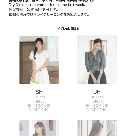
클릭앤퍼니 모든 의류는 첫 세탁은 드라이크리닝을 권장합니다.
Dry Clean is recommended on the first wash.
建议在第一次洗涤时使用干洗。
最初の洗浄ではドライクリーニングをお勧めします。
MODEL
SIZE
SH
JH
163cm
167cm
TOP(55)
TOP(55)
BOTTOM(26)
BOTTOM(26)
SHOES(240)
SHOES(240)