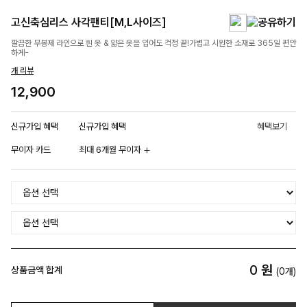
고신축심리스 사각팬티[M,L사이즈]
깔끔한 무봉제 라인으로 흰 옷 & 얇은 옷을 입어도 걱정 끝!가볍고 시원한 소재로 365일 편안
하게-
개 리뷰
12,900
신규가입 혜택
신규가입 혜택
혜택보기
무이자 카드
최대 6개월 무이자
0
원
상품금액 합계
(
0
개)