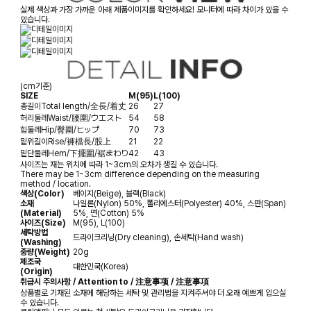
실제 색상과 가장 가까운 아래 제품이미지를 확인하세요! 모니터에 따라 차이가 있을 수
있습니다.
(cm기준)
SIZE
M(95)
L(100)
총길이
Total length/全長/着丈
26
27
허리둘레
Waist/腰圍/ウエスト
54
58
힙둘레
Hip/臀圍/ヒップ
70
73
밑위길이
Rise/褲檔長/股上
21
22
밑단둘레
Hem/下擺圍/裾まわり
42
43
사이즈는 재는 위치에 따라 1~3cm의 오차가 생길 수 있습니다.
There may be 1~3cm difference depending on the measuring
method / location.
색상(Color)
베이지(Beige), 블랙(Black)
소재
나일론(Nylon) 50%, 폴리에스터(Polyester) 40%, 스판(Span)
(Material)
5%, 면(Cotton) 5%
사이즈(Size)
M(95), L(100)
세탁방법
드라이크리닝(Dry cleaning), 손세탁(Hand wash)
(Washing)
중량(Weight)
20g
제조국
대한민국(Korea)
(Origin)
취급시 주의사항 / Attention to / 注意事项 / 注意事項
상품별로 기재된 소재에 해당하는 세탁 및 관리법을 지켜주셔야 더 오래 예쁘게 입으실
수 있습니다.