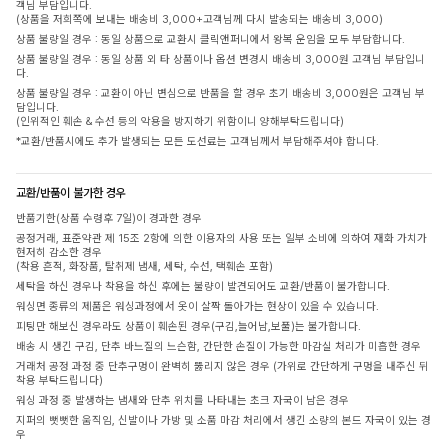
객님 부담입니다.
(상품을 저희쪽에 보내는 배송비 3,000+고객님께 다시 발송되는 배송비 3,000)
상품 불량일 경우 : 동일 상품으로 교환시 클릭앤퍼니에서 왕복 운임을 모두 부담합니다.
상품 불량일 경우 : 동일 상품 외 타 상품이나 옵션 변경시 배송비 3,000원 고객님 부담입니
다.
상품 불량일 경우 : 교환이 아닌 변심으로 반품을 할 경우 초기 배송비 3,000원은 고객님 부
담입니다.
(인위적인 훼손 & 수선 등의 악용을 방지하기 위함이니 양해부탁드립니다)
*교환/반품시에도 추가 발생되는 모든 도선료는 고객님께서 부담해주셔야 합니다.
교환/반품이 불가한 경우
반품기한(상품 수령후 7일)이 경과한 경우
공정거래, 표준약관 제 15조 2항에 의한 이용자의 사용 또는 일부 소비에 의하여 재화 가치가
현저히 감소한 경우
(착용 흔적, 화장품, 탈취제 냄새, 세탁, 수선, 택훼손 포함)
세탁을 하신 경우나 착용을 하신 후에는 불량이 발견되어도 교환/반품이 불가합니다.
워싱면 종류의 제품은 워싱과정에서 옷이 살짝 돌아가는 현상이 있을 수 있습니다.
피팅만 해보신 경우라도 상품이 훼손된 경우(구김,늘어남,보풀)는 불가합니다.
배송 시 생긴 구김, 단추 바느질의 느슨함, 간단한 손질이 가능한 마감실 처리가 미흡한 경우
거래처 공정 과정 중 단추구멍이 완벽히 뚫리지 않은 경우 (가위로 간단하게 구멍을 내주신 뒤
착용 부탁드립니다)
워싱 과정 중 발생하는 냄새와 단추 위치를 나타내는 초크 자국이 남은 경우
지퍼의 뻣뻣한 움직임, 신발이나 가방 및 소품 마감 처리에서 생긴 소량의 본드 자국이 있는 경
우