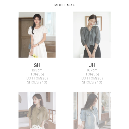
MODEL
SIZE
SH
JH
163cm
167cm
TOP(55)
TOP(55)
BOTTOM(26)
BOTTOM(26)
SHOES(240)
SHOES(240)