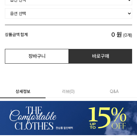
0
원
상품금액 합계
(
0
개)
장바구니
바로구매
상세정보
리뷰
(
0
)
Q&A