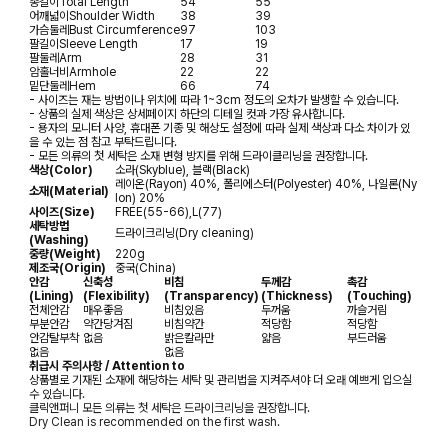
총길이
Total Length
54
55
어깨넓이
Shoulder Width
38
39
가슴둘레
Bust Circumference
97
103
팔길이
Sleeve Length
17
19
팔둘레
Arm
28
31
암홀너비
Armhole
22
22
밑단둘레
Hem
66
74
- 사이즈는 재는 방법이나 위치에 따라 1~3cm 정도의 오차가 발생할 수 있습니다.
- 상품의 실제 색상은 상세페이지 하단의 디테일 컷과 가장 유사합니다.
- 용자의 모니터 사양, 휴대폰 기종 및 해상도 설정에 따라 실제 색상과 다소 차이가 있
을 수 있는 점 참고 부탁드립니다.
- 모든 의류의 첫 세탁은 소재 변형 방지를 위해 드라이클리닝을 권장합니다.
색상(Color)
소라(Skyblue), 블랙(Black)
레이온(Rayon) 40%, 폴리에스터(Polyester) 40%, 나일론(Ny
소재(Material)
lon) 20%
사이즈(Size)
FREE(55-66),L(77)
세탁방법
드라이크리닝(Dry cleaning)
(Washing)
중량(Weight)
220g
제조국(Origin)
중국(China)
안감
신축성
비침
두께감
촉감
(Lining)
(Flexibility)
(Transparency)
(Thickness)
(Touching)
전체안감
매우좋음
비침있음
두꺼움
까슬거림
부분안감
약간당겨짐
비침약간
적당함
적당함
안감탈부착
없음
밝은칼라만
얇음
부드러움
없음
없음
취급시 주의사항 / Attention to
상품별로 기재된 소재에 해당하는 세탁 및 관리법을 지켜주셔야 더 오래 예쁘게 입으실
수 있습니다.
클릭앤퍼니 모든 의류는 첫 세탁은 드라이크리닝을 권장합니다.
Dry Clean is recommended on the first wash.