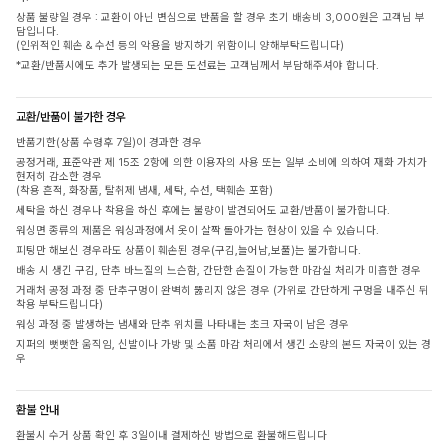
상품 불량일 경우 : 교환이 아닌 변심으로 반품을 할 경우 초기 배송비 3,000원은 고객님 부
담입니다.
(인위적인 훼손 & 수선 등의 악용을 방지하기 위함이니 양해부탁드립니다)
*교환/반품시에도 추가 발생되는 모든 도선료는 고객님께서 부담해주셔야 합니다.
교환/반품이 불가한 경우
반품기한(상품 수령후 7일)이 경과한 경우
공정거래, 표준약관 제 15조 2항에 의한 이용자의 사용 또는 일부 소비에 의하여 재화 가치가
현저히 감소한 경우
(착용 흔적, 화장품, 탈취제 냄새, 세탁, 수선, 택훼손 포함)
세탁을 하신 경우나 착용을 하신 후에는 불량이 발견되어도 교환/반품이 불가합니다.
워싱면 종류의 제품은 워싱과정에서 옷이 살짝 돌아가는 현상이 있을 수 있습니다.
피팅만 해보신 경우라도 상품이 훼손된 경우(구김,늘어남,보풀)는 불가합니다.
배송 시 생긴 구김, 단추 바느질의 느슨함, 간단한 손질이 가능한 마감실 처리가 미흡한 경우
거래처 공정 과정 중 단추구멍이 완벽히 뚫리지 않은 경우 (가위로 간단하게 구멍을 내주신 뒤
착용 부탁드립니다)
워싱 과정 중 발생하는 냄새와 단추 위치를 나타내는 초크 자국이 남은 경우
지퍼의 뻣뻣한 움직임, 신발이나 가방 및 소품 마감 처리에서 생긴 소량의 본드 자국이 있는 경
우
환불 안내
환불시 수거 상품 확인 후 3일이내 결제하신 방법으로 환불해드립니다