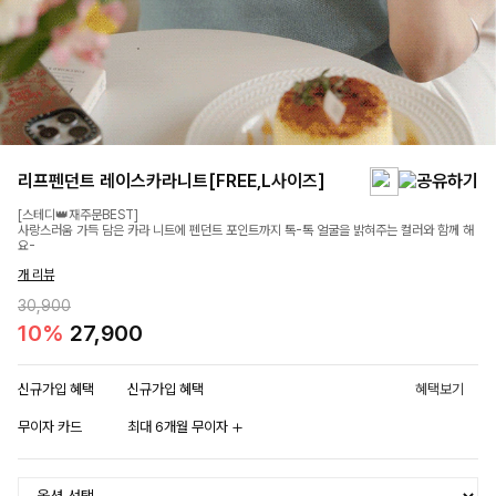
리프펜던트 레이스카라니트[FREE,L사이즈]
[스테디👑재주문BEST]
사랑스러움 가득 담은 카라 니트에 펜던트 포인트까지 톡-톡 얼굴을 밝혀주는 컬러와 함께 해
요-
개 리뷰
30,900
10%
27,900
신규가입 혜택
신규가입 혜택
혜택보기
무이자 카드
최대 6개월 무이자