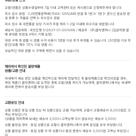
교환/반품은 상품수령일부터 7일 이내 고객센터 또는 게시판으로 신청해주셔야 합니다.
회수 접수 방법 : CJ대한통운택배(1588-1255)ARS 연결 후 1번 ▷ 1번 ▷ 받으신 운송장 번
호 등록 ▷ 착불로 선택 ▷ 회수접수 완료
회수 접수 후 대한통운 담당 기사가 주말 제외 1-2일 이내에 회수지로 방문합니다.
배송비 입금계좌 : 국민은행 512637-01-001048 / 예금주 : (주)클릭앤퍼니 (입금자명 옆
에 휴대폰 뒷번호 4자리 기재 요청)
대량 구매 후 반품 시 반품 수거 비용이 1만원 이상 추가 부과될 수 있습니다. (30만원 이상 주
문건/상품 개수 70% 이상 반품 시)
상습적인 대량 반품 시 구매에 제한이 있을 수 있습니다.
해외에서 확인된 불량제품
반품/교환 안내
국내에서 배송 받은 상품을 개인적으로 해외에 전달하신 후 불량제품으로 확인되었을 경우,
해당 제품이 클릭앤퍼니로 도착된 후에 교환/반품 처리가 가능하며, 클릭앤퍼니에서는 국내택
배비에 한해서 운송비를 부담 합니다
교환운임 안내
상품 교환은 동일 상품 또는 타 상품으로도 교환 가능하며, 교환시 교환배송비 6,000원은 고
객님 부담입니다.
(상품을 저희쪽에 보내는 배송비 3,000+고객님께 다시 발송되는 배송비 3,000)
상품 불량일 경우 : 동일 상품으로 교환시 클릭앤퍼니에서 왕복 운임을 모두 부담합니다.
상품 불량일 경우 : 동일 상품 외 타 상품이나 옵션 변경시 배송비 3,000원 고객님 부담입니
다.