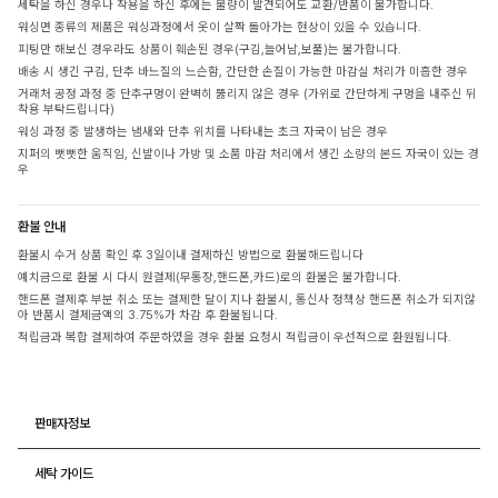
세탁을 하신 경우나 착용을 하신 후에는 불량이 발견되어도 교환/반품이 불가합니다.
워싱면 종류의 제품은 워싱과정에서 옷이 살짝 돌아가는 현상이 있을 수 있습니다.
피팅만 해보신 경우라도 상품이 훼손된 경우(구김,늘어남,보풀)는 불가합니다.
배송 시 생긴 구김, 단추 바느질의 느슨함, 간단한 손질이 가능한 마감실 처리가 미흡한 경우
거래처 공정 과정 중 단추구멍이 완벽히 뚫리지 않은 경우 (가위로 간단하게 구멍을 내주신 뒤
착용 부탁드립니다)
워싱 과정 중 발생하는 냄새와 단추 위치를 나타내는 초크 자국이 남은 경우
지퍼의 뻣뻣한 움직임, 신발이나 가방 및 소품 마감 처리에서 생긴 소량의 본드 자국이 있는 경
우
환불 안내
환불시 수거 상품 확인 후 3일이내 결제하신 방법으로 환불해드립니다
예치금으로 환불 시 다시 원결제(무통장,핸드폰,카드)로의 환불은 불가합니다.
핸드폰 결제후 부분 취소 또는 결제한 달이 지나 환불시, 통신사 정책상 핸드폰 취소가 되지않
아 반품시 결제금액의 3.75%가 차감 후 환불됩니다.
적립금과 복합 결제하여 주문하였을 경우 환불 요청시 적립금이 우선적으로 환원됩니다.
판매자정보
세탁 가이드