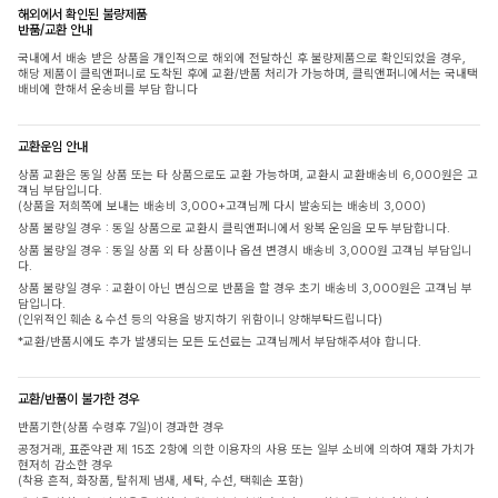
해외에서 확인된 불량제품
반품/교환 안내
국내에서 배송 받은 상품을 개인적으로 해외에 전달하신 후 불량제품으로 확인되었을 경우,
해당 제품이 클릭앤퍼니로 도착된 후에 교환/반품 처리가 가능하며, 클릭앤퍼니에서는 국내택
배비에 한해서 운송비를 부담 합니다
교환운임 안내
상품 교환은 동일 상품 또는 타 상품으로도 교환 가능하며, 교환시 교환배송비 6,000원은 고
객님 부담입니다.
(상품을 저희쪽에 보내는 배송비 3,000+고객님께 다시 발송되는 배송비 3,000)
상품 불량일 경우 : 동일 상품으로 교환시 클릭앤퍼니에서 왕복 운임을 모두 부담합니다.
상품 불량일 경우 : 동일 상품 외 타 상품이나 옵션 변경시 배송비 3,000원 고객님 부담입니
다.
상품 불량일 경우 : 교환이 아닌 변심으로 반품을 할 경우 초기 배송비 3,000원은 고객님 부
담입니다.
(인위적인 훼손 & 수선 등의 악용을 방지하기 위함이니 양해부탁드립니다)
*교환/반품시에도 추가 발생되는 모든 도선료는 고객님께서 부담해주셔야 합니다.
교환/반품이 불가한 경우
반품기한(상품 수령후 7일)이 경과한 경우
공정거래, 표준약관 제 15조 2항에 의한 이용자의 사용 또는 일부 소비에 의하여 재화 가치가
현저히 감소한 경우
(착용 흔적, 화장품, 탈취제 냄새, 세탁, 수선, 택훼손 포함)