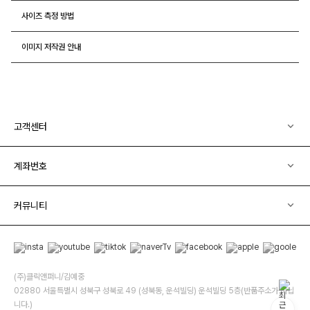
사이즈 측정 방법
이미지 저작권 안내
고객센터
계좌번호
커뮤니티
(주)클릭앤퍼니/김예중
02880 서울특별시 성북구 성북로 49 (성북동, 운석빌딩) 운석빌딩 5층(반품주소가 아닙
니다.)