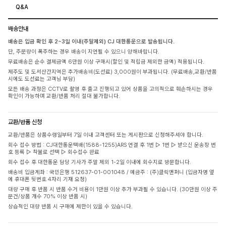
Q&A
배송안내
배송은 입금 확인 후 2~3일 이내(주말제외) CJ 대한통운으로 발송됩니다.
단, 주문량이 폭주하는 경우 배송이 지연될 수 있으니 양해바랍니다.
무료배송은 순수 결제금액 6만원 이상 구매시(할인 및 적립금 제외한 금액) 적용됩니다.
제주도 및 도서산간지역은 추가배송비(도선료) 3,000원이 부과됩니다. (무료배송,교환/반품
시에도 도선료는 고객님 부담)
모든 배송 과정은 CCTV로 촬영 후 출고 진행되고 있어 상품을 고의적으로 훼손하시는 경우
확인이 가능하며 교환/반품 처리 절대 불가합니다.
교환/반품 신청
교환/반품은 상품수령일부터 7일 이내 고객센터 또는 게시판으로 신청해주셔야 합니다.
회수 접수 방법 : CJ대한통운택배(1588-1255)ARS 연결 후 1번 ▷ 1번 ▷ 받으신 운송장 번
호 등록 ▷ 착불로 선택 ▷ 회수접수 완료
회수 접수 후 대한통운 담당 기사가 주말 제외 1-2일 이내에 회수지로 방문합니다.
배송비 입금계좌 : 국민은행 512637-01-001048 / 예금주 : (주)클릭앤퍼니 (입금자명 옆
에 휴대폰 뒷번호 4자리 기재 요청)
대량 구매 후 반품 시 반품 수거 비용이 1만원 이상 추가 부과될 수 있습니다. (30만원 이상 주
문건/상품 개수 70% 이상 반품 시)
상습적인 대량 반품 시 구매에 제한이 있을 수 있습니다.