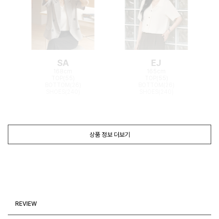
SA
EJ
168cm
165cm
TOP(55)
TOP(55)
BOTTOM(26)
BOTTOM(26)
SHOES(240)
SHOES(240)
상품 정보 더보기
REVIEW