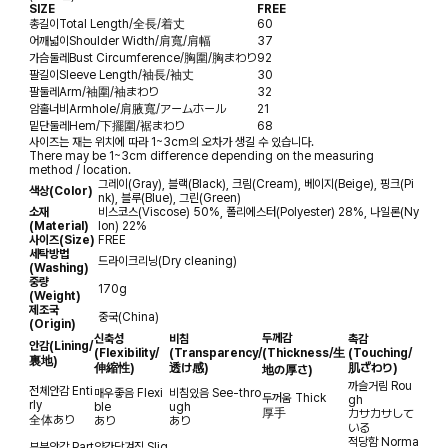
SIZE
FREE
총길이
Total Length/全長/着丈
60
어깨넓이
Shoulder Width/肩寬/肩幅
37
가슴둘레
Bust Circumference/胸圍/胸まわり
92
팔길이
Sleeve Length/袖長/袖丈
30
팔둘레
Arm/袖圍/袖まわり
32
암홀너비
Armhole/肩腋寬/アームホール
21
밑단둘레
Hem/下擺圍/裾まわり
68
사이즈는 재는 위치에 따라 1~3cm의 오차가 생길 수 있습니다.
There may be 1~3cm difference depending on the measuring
method / location.
그레이(Gray), 블랙(Black), 크림(Cream), 베이지(Beige), 핑크(Pi
색상(Color)
nk), 블루(Blue), 그린(Green)
소재
비스코스(Viscose) 50%, 폴리에스터(Polyester) 28%, 나일론(Ny
(Material)
lon) 22%
사이즈(Size)
FREE
세탁방법
드라이크리닝(Dry cleaning)
(Washing)
중량
170g
(Weight)
제조국
중국(China)
(Origin)
두께감
신축성
비침
촉감
안감
(Lining/
(Flexibility/
(Transparency/
(Thickness/生
(Touching/
裏地)
伸縮性)
透け感)
肌ざわり)
地の厚さ)
까슬거림
Rou
전체안감
Enti
매우좋음
Flexi
비침있음
See-thro
두꺼움
Thick
gh
rly
ble
ugh
厚手
カサカサして
全体あり
あり
あり
いる
적당함
Norma
부분안감
Part
약간당겨짐
Slig