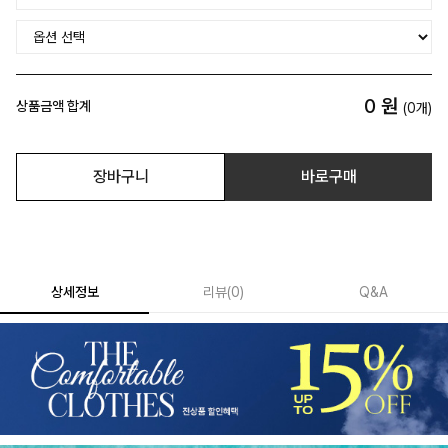
0
원
상품금액 합계
(
0
개)
장바구니
바로구매
상세정보
리뷰
(
0
)
Q&A