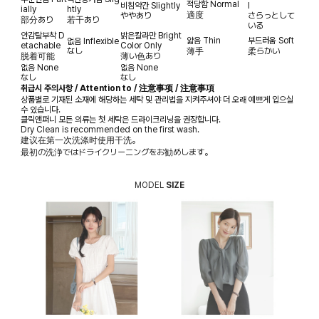
적당함
Normal
비침약간
Slightly
l
ially
htly
適度
ややあり
さらっとして
部分あり
若干あり
いる
안감탈부착
D
밝은칼라만
Bright
얇음
Thin
부드러움
Soft
없음
Inflexible
etachable
Color Only
なし
薄手
柔らかい
脱着可能
薄い色あり
없음
None
없음
None
なし
なし
취급시 주의사항 / Attention to / 注意事项 / 注意事項
상품별로 기재된 소재에 해당하는 세탁 및 관리법을 지켜주셔야 더 오래 예쁘게 입으실
수 있습니다.
클릭앤퍼니 모든 의류는 첫 세탁은 드라이크리닝을 권장합니다.
Dry Clean is recommended on the first wash.
建议在第一次洗涤时使用干洗。
最初の洗浄ではドライクリーニングをお勧めします。
MODEL
SIZE