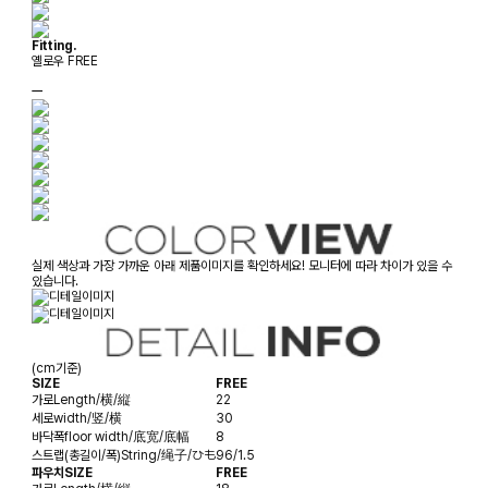
Fitting.
옐로우 FREE
ㅡ
실제 색상과 가장 가까운 아래 제품이미지를 확인하세요! 모니터에 따라 차이가 있을 수
있습니다.
(cm기준)
SIZE
FREE
가로
Length/横/縦
22
세로
width/竖/横
30
바닥폭
floor width/底宽/底幅
8
스트랩(총길이/폭)
String/绳子/ひも
96/1.5
파우치SIZE
FREE