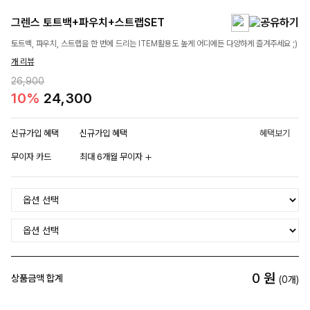
그렌스 토트백+파우치+스트랩SET
토트백, 파우치, 스트랩을 한 번에 드리는 ITEM활용도 높게 어디에든 다양하게 즐겨주세요 ;)
개 리뷰
26,900
10%
24,300
신규가입 혜택
신규가입 혜택
혜택보기
무이자 카드
최대 6개월 무이자
0
원
상품금액 합계
(
0
개)