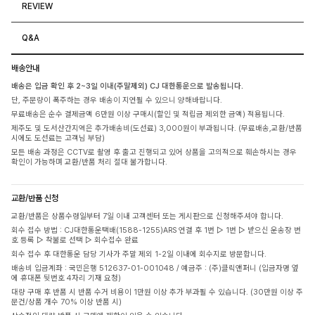
REVIEW
Q&A
배송안내
배송은 입금 확인 후 2~3일 이내(주말제외) CJ 대한통운으로 발송됩니다.
단, 주문량이 폭주하는 경우 배송이 지연될 수 있으니 양해바랍니다.
무료배송은 순수 결제금액 6만원 이상 구매시(할인 및 적립금 제외한 금액) 적용됩니다.
제주도 및 도서산간지역은 추가배송비(도선료) 3,000원이 부과됩니다. (무료배송,교환/반품
시에도 도선료는 고객님 부담)
모든 배송 과정은 CCTV로 촬영 후 출고 진행되고 있어 상품을 고의적으로 훼손하시는 경우
확인이 가능하며 교환/반품 처리 절대 불가합니다.
교환/반품 신청
교환/반품은 상품수령일부터 7일 이내 고객센터 또는 게시판으로 신청해주셔야 합니다.
회수 접수 방법 : CJ대한통운택배(1588-1255)ARS 연결 후 1번 ▷ 1번 ▷ 받으신 운송장 번
호 등록 ▷ 착불로 선택 ▷ 회수접수 완료
회수 접수 후 대한통운 담당 기사가 주말 제외 1-2일 이내에 회수지로 방문합니다.
배송비 입금계좌 : 국민은행 512637-01-001048 / 예금주 : (주)클릭앤퍼니 (입금자명 옆
에 휴대폰 뒷번호 4자리 기재 요청)
대량 구매 후 반품 시 반품 수거 비용이 1만원 이상 추가 부과될 수 있습니다. (30만원 이상 주
문건/상품 개수 70% 이상 반품 시)