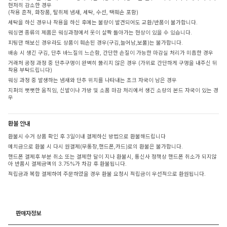
현저히 감소한 경우
(착용 흔적, 화장품, 탈취제 냄새, 세탁, 수선, 택훼손 포함)
세탁을 하신 경우나 착용을 하신 후에는 불량이 발견되어도 교환/반품이 불가합니다.
워싱면 종류의 제품은 워싱과정에서 옷이 살짝 돌아가는 현상이 있을 수 있습니다.
피팅만 해보신 경우라도 상품이 훼손된 경우(구김,늘어남,보풀)는 불가합니다.
배송 시 생긴 구김, 단추 바느질의 느슨함, 간단한 손질이 가능한 마감실 처리가 미흡한 경우
거래처 공정 과정 중 단추구멍이 완벽히 뚫리지 않은 경우 (가위로 간단하게 구멍을 내주신 뒤
착용 부탁드립니다)
워싱 과정 중 발생하는 냄새와 단추 위치를 나타내는 초크 자국이 남은 경우
지퍼의 뻣뻣한 움직임, 신발이나 가방 및 소품 마감 처리에서 생긴 소량의 본드 자국이 있는 경
우
환불 안내
환불시 수거 상품 확인 후 3일이내 결제하신 방법으로 환불해드립니다
예치금으로 환불 시 다시 원결제(무통장,핸드폰,카드)로의 환불은 불가합니다.
핸드폰 결제후 부분 취소 또는 결제한 달이 지나 환불시, 통신사 정책상 핸드폰 취소가 되지않
아 반품시 결제금액의 3.75%가 차감 후 환불됩니다.
적립금과 복합 결제하여 주문하였을 경우 환불 요청시 적립금이 우선적으로 환원됩니다.
판매자정보