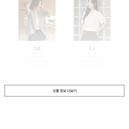
SA
EJ
168cm
165cm
TOP(55)
TOP(55)
BOTTOM(26)
BOTTOM(26)
SHOES(240)
SHOES(240)
상품 정보 더보기