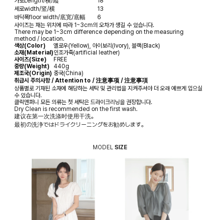
가로
Length/横/縦
18
세로
width/竖/横
13
바닥폭
floor width/底宽/底幅
6
사이즈는 재는 위치에 따라 1~3cm의 오차가 생길 수 있습니다.
There may be 1~3cm difference depending on the measuring
method / location.
색상(Color)
옐로우(Yellow), 아이보리(Ivory), 블랙(Black)
소재(Material)
인조가죽(artificial leather)
사이즈(Size)
FREE
중량(Weight)
440g
제조국(Origin)
중국(China)
취급시 주의사항 / Attention to / 注意事项 / 注意事項
상품별로 기재된 소재에 해당하는 세탁 및 관리법을 지켜주셔야 더 오래 예쁘게 입으실
수 있습니다.
클릭앤퍼니 모든 의류는 첫 세탁은 드라이크리닝을 권장합니다.
Dry Clean is recommended on the first wash.
建议在第一次洗涤时使用干洗。
最初の洗浄ではドライクリーニングをお勧めします。
MODEL
SIZE