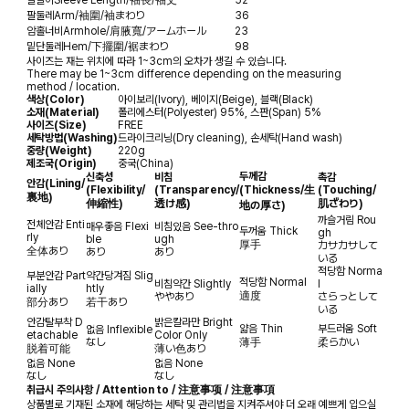
팔둘레
Arm/袖圍/袖まわり
36
암홀너비
Armhole/肩腋寬/アームホール
23
밑단둘레
Hem/下擺圍/裾まわり
98
사이즈는 재는 위치에 따라 1~3cm의 오차가 생길 수 있습니다.
There may be 1~3cm difference depending on the measuring
method / location.
색상(Color)
아이보리(Ivory), 베이지(Beige), 블랙(Black)
소재(Material)
폴리에스터(Polyester) 95%, 스판(Span) 5%
사이즈(Size)
FREE
세탁방법(Washing)
드라이크리닝(Dry cleaning), 손세탁(Hand wash)
중량(Weight)
220g
제조국(Origin)
중국(China)
두께감
신축성
비침
촉감
안감
(Lining/
(Flexibility/
(Transparency/
(Thickness/生
(Touching/
裏地)
伸縮性)
透け感)
肌ざわり)
地の厚さ)
까슬거림
Rou
전체안감
Enti
매우좋음
Flexi
비침있음
See-thro
두꺼움
Thick
gh
rly
ble
ugh
厚手
カサカサして
全体あり
あり
あり
いる
적당함
Norma
부분안감
Part
약간당겨짐
Slig
적당함
Normal
비침약간
Slightly
l
ially
htly
適度
ややあり
さらっとして
部分あり
若干あり
いる
안감탈부착
D
밝은칼라만
Bright
얇음
Thin
부드러움
Soft
없음
Inflexible
etachable
Color Only
なし
薄手
柔らかい
脱着可能
薄い色あり
없음
None
없음
None
なし
なし
취급시 주의사항 / Attention to / 注意事项 / 注意事項
상품별로 기재된 소재에 해당하는 세탁 및 관리법을 지켜주셔야 더 오래 예쁘게 입으실