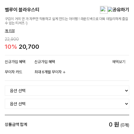
벨루이 블라우스티
구김이 거의 안 가 자꾸만 착용하고 싶게 만드는 아이템 ! 라운드넥으로 더욱 데일리하게 즐길
수 있는 티셔츠 :)
개 리뷰
22,900
10%
20,700
신규가입 혜택
신규가입 혜택
혜택보기
무이자 카드
최대 6개월 무이자
0
원
상품금액 합계
(
0
개)