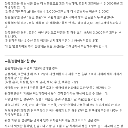
상품 교환은 동일 상품 또는 타 상품으로도 교환 가능하며, 교환시 교환배송비 6,000원은 고
객님 부담입니다.
(상품을 저희쪽에 보내는 배송비 3,000+고객님께 다시 발송되는 배송비 3,000)
상품 불량일 경우 : 동일 상품으로 교환시 클릭앤퍼니에서 왕복 운임을 모두 부담합니다.
상품 불량일 경우 : 동일 상품 외 타 상품이나 옵션 변경시 배송비 3,000원 고객님 부담입니
다.
상품 불량일 경우 : 교환이 아닌 변심으로 반품을 할 경우 초기 배송비 3,000원은 고객님 부
담입니다.
(인위적인 훼손 & 수선 등의 악용을 방지하기 위함이니 양해부탁드립니다)
*교환/반품시에도 추가 발생되는 모든 도선료는 고객님께서 부담해주셔야 합니다.
교환/반품이 불가한 경우
반품기한(상품 수령후 7일)이 경과한 경우
공정거래, 표준약관 제 15조 2항에 의한 이용자의 사용 또는 일부 소비에 의하여 재화 가치가
현저히 감소한 경우
(착용 흔적, 화장품, 탈취제 냄새, 세탁, 수선, 택훼손 포함)
세탁을 하신 경우나 착용을 하신 후에는 불량이 발견되어도 교환/반품이 불가합니다.
워싱면 종류의 제품은 워싱과정에서 옷이 살짝 돌아가는 현상이 있을 수 있습니다.
피팅만 해보신 경우라도 상품이 훼손된 경우(구김,늘어남,보풀)는 불가합니다.
배송 시 생긴 구김, 단추 바느질의 느슨함, 간단한 손질이 가능한 마감실 처리가 미흡한 경우
거래처 공정 과정 중 단추구멍이 완벽히 뚫리지 않은 경우 (가위로 간단하게 구멍을 내주신 뒤
착용 부탁드립니다)
워싱 과정 중 발생하는 냄새와 단추 위치를 나타내는 초크 자국이 남은 경우
지퍼의 뻣뻣한 움직임, 신발이나 가방 및 소품 마감 처리에서 생긴 소량의 본드 자국이 있는 경