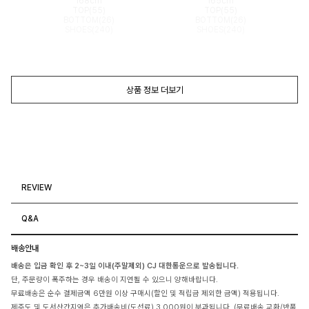
168cm
165cm
TOP(55)
TOP(55)
BOTTOM(26)
BOTTOM(26)
SHOES(240)
SHOES(240)
상품 정보 더보기
REVIEW
Q&A
배송안내
배송은 입금 확인 후 2~3일 이내(주말제외) CJ 대한통운으로 발송됩니다.
단, 주문량이 폭주하는 경우 배송이 지연될 수 있으니 양해바랍니다.
무료배송은 순수 결제금액 6만원 이상 구매시(할인 및 적립금 제외한 금액) 적용됩니다.
제주도 및 도서산간지역은 추가배송비(도선료) 3,000원이 부과됩니다. (무료배송,교환/반품