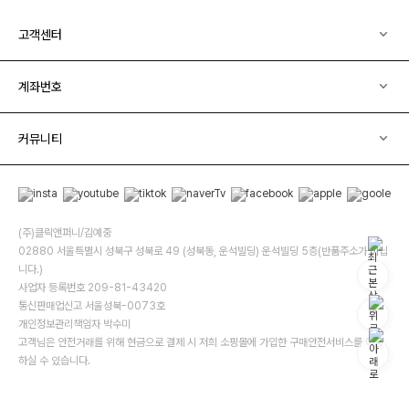
고객센터
계좌번호
커뮤니티
(주)클릭앤퍼니/김예중
02880 서울특별시 성북구 성북로 49 (성북동, 운석빌딩) 운석빌딩 5층(반품주소가 아닙
니다.)
사업자 등록번호 209-81-43420
통신판매업신고 서울성북-0073호
개인정보관리책임자 박수미
고객님은 안전거래를 위해 현금으로 결제 시 저희 소핑몰에 가입한 구매안전서비스를 이용
하실 수 있습니다.