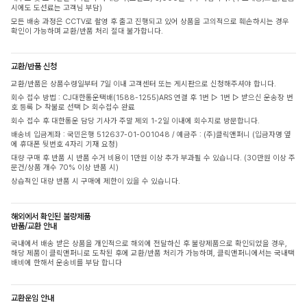
시에도 도선료는 고객님 부담)
모든 배송 과정은 CCTV로 촬영 후 출고 진행되고 있어 상품을 고의적으로 훼손하시는 경우
확인이 가능하며 교환/반품 처리 절대 불가합니다.
교환/반품 신청
교환/반품은 상품수령일부터 7일 이내 고객센터 또는 게시판으로 신청해주셔야 합니다.
회수 접수 방법 : CJ대한통운택배(1588-1255)ARS 연결 후 1번 ▷ 1번 ▷ 받으신 운송장 번
호 등록 ▷ 착불로 선택 ▷ 회수접수 완료
회수 접수 후 대한통운 담당 기사가 주말 제외 1-2일 이내에 회수지로 방문합니다.
배송비 입금계좌 : 국민은행 512637-01-001048 / 예금주 : (주)클릭앤퍼니 (입금자명 옆
에 휴대폰 뒷번호 4자리 기재 요청)
대량 구매 후 반품 시 반품 수거 비용이 1만원 이상 추가 부과될 수 있습니다. (30만원 이상 주
문건/상품 개수 70% 이상 반품 시)
상습적인 대량 반품 시 구매에 제한이 있을 수 있습니다.
해외에서 확인된 불량제품
반품/교환 안내
국내에서 배송 받은 상품을 개인적으로 해외에 전달하신 후 불량제품으로 확인되었을 경우,
해당 제품이 클릭앤퍼니로 도착된 후에 교환/반품 처리가 가능하며, 클릭앤퍼니에서는 국내택
배비에 한해서 운송비를 부담 합니다
교환운임 안내