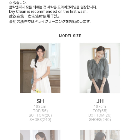
수 있습니다.
클릭앤퍼니 모든 의류는 첫 세탁은 드라이크리닝을 권장합니다.
Dry Clean is recommended on the first wash.
建议在第一次洗涤时使用干洗。
最初の洗浄ではドライクリーニングをお勧めします。
MODEL
SIZE
SH
JH
163cm
167cm
TOP(55)
TOP(55)
BOTTOM(26)
BOTTOM(26)
SHOES(240)
SHOES(240)