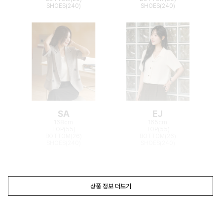
SHOES(240)
SHOES(240)
SA
EJ
168cm
165cm
TOP(55)
TOP(55)
BOTTOM(26)
BOTTOM(26)
SHOES(240)
SHOES(240)
상품 정보 더보기