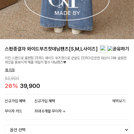
스판종결자 와이드부츠컷데님팬츠[S,M,L사이즈]
미친 스판으로 불편함 ZERO, 와이드 부츠컷으로 군살도 ZERO!은은한 워싱이 더욱 슬림한
라인을 돋보이게 해줄 데일리 필수 데님팬츠♥
개 리뷰
53,900
26%
39,900
신규가입 혜택
신규가입 혜택
혜택보기
무이자 카드
최대 6개월 무이자