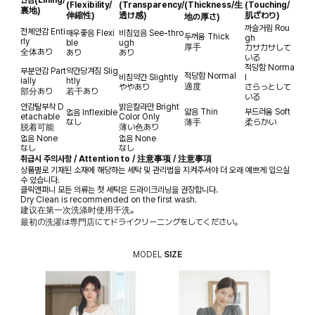
안감
(Lining/
(Flexibility/
(Transparency/
(Thickness/生
(Touching/
裏地)
伸縮性)
透け感)
肌ざわり)
地の厚さ)
까슬거림
Rou
전체안감
Enti
매우좋음
Flexi
비침있음
See-thro
두꺼움
Thick
gh
rly
ble
ugh
厚手
カサカサして
全体あり
あり
あり
いる
적당함
Norma
부분안감
Part
약간당겨짐
Slig
적당함
Normal
비침약간
Slightly
l
ially
htly
適度
ややあり
さらっとして
部分あり
若干あり
いる
안감탈부착
D
밝은칼라만
Bright
얇음
Thin
부드러움
Soft
없음
Inflexible
etachable
Color Only
なし
薄手
柔らかい
脱着可能
薄い色あり
없음
None
없음
None
なし
なし
취급시 주의사항 / Attention to / 注意事项 / 注意事項
상품별로 기재된 소재에 해당하는 세탁 및 관리법을 지켜주셔야 더 오래 예쁘게 입으실
수 있습니다.
클릭앤퍼니 모든 의류는 첫 세탁은 드라이크리닝을 권장합니다.
Dry Clean is recommended on the first wash.
建议在第一次洗涤时使用干洗。
最初の洗濯は専門店にてドライクリーニングをしてください。
MODEL
SIZE