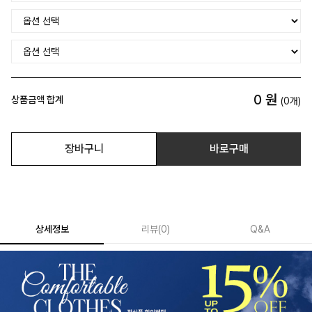
0
원
상품금액 합계
(
0
개)
장바구니
바로구매
상세정보
리뷰
(
0
)
Q&A