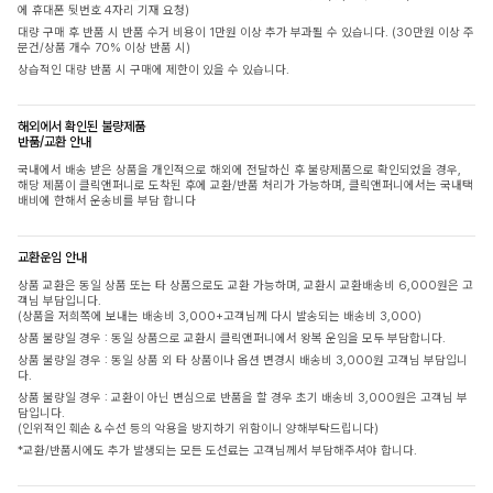
에 휴대폰 뒷번호 4자리 기재 요청)
대량 구매 후 반품 시 반품 수거 비용이 1만원 이상 추가 부과될 수 있습니다. (30만원 이상 주
문건/상품 개수 70% 이상 반품 시)
상습적인 대량 반품 시 구매에 제한이 있을 수 있습니다.
해외에서 확인된 불량제품
반품/교환 안내
국내에서 배송 받은 상품을 개인적으로 해외에 전달하신 후 불량제품으로 확인되었을 경우,
해당 제품이 클릭앤퍼니로 도착된 후에 교환/반품 처리가 가능하며, 클릭앤퍼니에서는 국내택
배비에 한해서 운송비를 부담 합니다
교환운임 안내
상품 교환은 동일 상품 또는 타 상품으로도 교환 가능하며, 교환시 교환배송비 6,000원은 고
객님 부담입니다.
(상품을 저희쪽에 보내는 배송비 3,000+고객님께 다시 발송되는 배송비 3,000)
상품 불량일 경우 : 동일 상품으로 교환시 클릭앤퍼니에서 왕복 운임을 모두 부담합니다.
상품 불량일 경우 : 동일 상품 외 타 상품이나 옵션 변경시 배송비 3,000원 고객님 부담입니
다.
상품 불량일 경우 : 교환이 아닌 변심으로 반품을 할 경우 초기 배송비 3,000원은 고객님 부
담입니다.
(인위적인 훼손 & 수선 등의 악용을 방지하기 위함이니 양해부탁드립니다)
*교환/반품시에도 추가 발생되는 모든 도선료는 고객님께서 부담해주셔야 합니다.