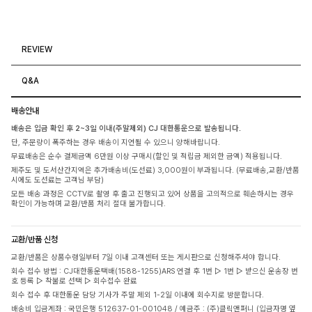
REVIEW
Q&A
배송안내
배송은 입금 확인 후 2~3일 이내(주말제외) CJ 대한통운으로 발송됩니다.
단, 주문량이 폭주하는 경우 배송이 지연될 수 있으니 양해바랍니다.
무료배송은 순수 결제금액 6만원 이상 구매시(할인 및 적립금 제외한 금액) 적용됩니다.
제주도 및 도서산간지역은 추가배송비(도선료) 3,000원이 부과됩니다. (무료배송,교환/반품
시에도 도선료는 고객님 부담)
모든 배송 과정은 CCTV로 촬영 후 출고 진행되고 있어 상품을 고의적으로 훼손하시는 경우
확인이 가능하며 교환/반품 처리 절대 불가합니다.
교환/반품 신청
교환/반품은 상품수령일부터 7일 이내 고객센터 또는 게시판으로 신청해주셔야 합니다.
회수 접수 방법 : CJ대한통운택배(1588-1255)ARS 연결 후 1번 ▷ 1번 ▷ 받으신 운송장 번
호 등록 ▷ 착불로 선택 ▷ 회수접수 완료
회수 접수 후 대한통운 담당 기사가 주말 제외 1-2일 이내에 회수지로 방문합니다.
배송비 입금계좌 : 국민은행 512637-01-001048 / 예금주 : (주)클릭앤퍼니 (입금자명 옆