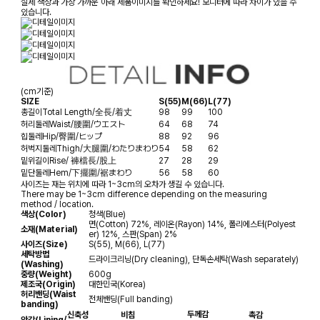
실제 색상과 가장 가까운 아래 제품이미지를 확인하세요! 모니터에 따라 차이가 있을 수
있습니다.
(cm기준)
SIZE
S(55)
M(66)
L(77)
총길이
Total Length/全長/着丈
98
99
100
허리둘레
Waist/腰圍/ウエスト
64
68
74
힙둘레
Hip/臀圍/ヒップ
88
92
96
허벅지둘레
Thigh/大腿圍/わたりまわり
54
58
62
밑위길이
Rise/ 褲檔長/股上
27
28
29
밑단둘레
Hem/下擺圍/裾まわり
56
58
60
사이즈는 재는 위치에 따라 1~3cm의 오차가 생길 수 있습니다.
There may be 1~3cm difference depending on the measuring
method / location.
색상(Color)
청색(Blue)
면(Cotton) 72%, 레이온(Rayon) 14%, 폴리에스터(Polyest
소재(Material)
er) 12%, 스판(Span) 2%
사이즈(Size)
S(55), M(66), L(77)
세탁방법
드라이크리닝(Dry cleaning), 단독손세탁(Wash separately)
(Washing)
중량(Weight)
600g
제조국(Origin)
대한민국(Korea)
허리밴딩(Waist
전체밴딩(Full banding)
banding)
두께감
신축성
비침
촉감