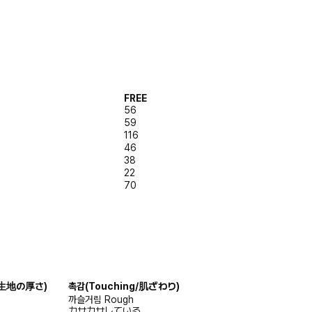
FREE
56
59
116
46
38
22
70
s/生地の厚さ)
촉감
(Touching/肌ざわり)
까슬거림
Rough
カサカサしている