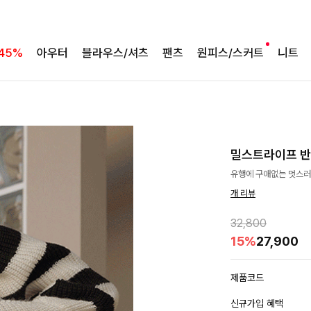
45%
아우터
블라우스/셔츠
팬츠
원피스/스커트
니트
밀스트라이프 
유행에 구애없는 멋스러
개 리뷰
32,800
15%
27,900
제품코드
신규가입 혜택