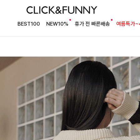
BEST100
NEW10%
휴가 전 빠른배송
여름특가~