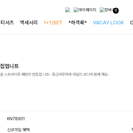
0
티셔츠
액세서리
1+1/SET
*하객룩*
VACAY LOOK
반집업니트
운 스트라이프 패턴의 반집업 니트- 포근따듯하게 데일리 코디에 함께 해요-
KN78901
신규가입 혜택