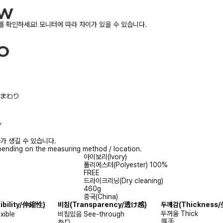
 확인하세요! 모니터에 따라 차이가 있을 수 있습니다.
/胸まわり
ル
가 생길 수 있습니다.
ending on the measuring method / location.
아이보리(Ivory)
폴리에스터(Polyester) 100%
FREE
드라이크리닝(Dry cleaning)
460g
중국(China)
xibility/伸縮性)
비침
(Transparency/透け感)
두께감
(Thicknes
두꺼움
Thick
exible
비침있음
See-through
厚手
あり