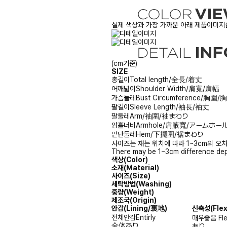
실제 색상과 가장 가까운 아래 제품이미지를
(cm기준)
SIZE
총길이
Total length/全長/着丈
어깨넓이
Shoulder Width/肩寬/肩幅
가슴둘레
Bust Circumference/胸圍
팔길이
Sleeve Length/袖長/袖丈
팔둘레
Arm/袖圍/袖まわり
암홀너비
Armhole/肩腋寬/アームホー
밑단둘레
Hem/下擺圍/裾まわり
사이즈는 재는 위치에 따라 1~3cm의 오차
There may be 1~3cm difference dep
색상(Color)
소재(Material)
사이즈(Size)
세탁방법(Washing)
중량(Weight)
제조국(Origin)
안감
(Lining/裏地)
신축성
(Fle
전체안감
Entirly
매우좋음
Fl
全体あり
あり