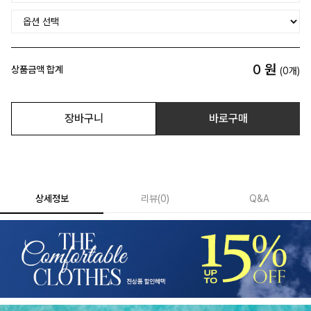
0
원
상품금액 합계
(
0
개)
장바구니
바로구매
상세정보
리뷰
(
0
)
Q&A