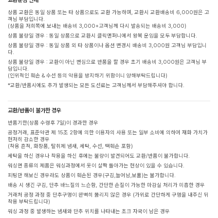
상품 교환은 동일 상품 또는 타 상품으로도 교환 가능하며, 교환시 교환배송비 6,000원은 고
객님 부담입니다.
(상품을 저희쪽에 보내는 배송비 3,000+고객님께 다시 발송되는 배송비 3,000)
상품 불량일 경우 : 동일 상품으로 교환시 클릭앤퍼니에서 왕복 운임을 모두 부담합니다.
상품 불량일 경우 : 동일 상품 외 타 상품이나 옵션 변경시 배송비 3,000원 고객님 부담입니
다.
상품 불량일 경우 : 교환이 아닌 변심으로 반품을 할 경우 초기 배송비 3,000원은 고객님 부
담입니다.
(인위적인 훼손 & 수선 등의 악용을 방지하기 위함이니 양해부탁드립니다)
*교환/반품시에도 추가 발생되는 모든 도선료는 고객님께서 부담해주셔야 합니다.
교환/반품이 불가한 경우
반품기한(상품 수령후 7일)이 경과한 경우
공정거래, 표준약관 제 15조 2항에 의한 이용자의 사용 또는 일부 소비에 의하여 재화 가치가
현저히 감소한 경우
(착용 흔적, 화장품, 탈취제 냄새, 세탁, 수선, 택훼손 포함)
세탁을 하신 경우나 착용을 하신 후에는 불량이 발견되어도 교환/반품이 불가합니다.
워싱면 종류의 제품은 워싱과정에서 옷이 살짝 돌아가는 현상이 있을 수 있습니다.
피팅만 해보신 경우라도 상품이 훼손된 경우(구김,늘어남,보풀)는 불가합니다.
배송 시 생긴 구김, 단추 바느질의 느슨함, 간단한 손질이 가능한 마감실 처리가 미흡한 경우
거래처 공정 과정 중 단추구멍이 완벽히 뚫리지 않은 경우 (가위로 간단하게 구멍을 내주신 뒤
착용 부탁드립니다)
워싱 과정 중 발생하는 냄새와 단추 위치를 나타내는 초크 자국이 남은 경우