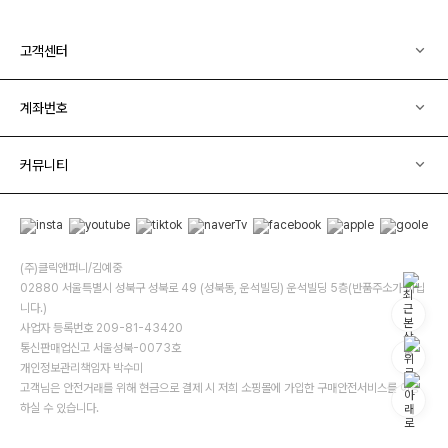
고객센터
계좌번호
커뮤니티
(주)클릭앤퍼니/김예중
02880 서울특별시 성북구 성북로 49 (성북동, 운석빌딩) 운석빌딩 5층(반품주소가 아닙
니다.)
사업자 등록번호 209-81-43420
통신판매업신고 서울성북-0073호
개인정보관리책임자 박수미
고객님은 안전거래를 위해 현금으로 결제 시 저희 소핑몰에 가입한 구매안전서비스를 이용
하실 수 있습니다.