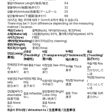
팔길이
Sleeve Length/袖長/袖丈
54
팔둘레
Arm/袖圍/袖まわり
32
암홀너비
Armhole/肩腋寬/アームホール
25
밑단둘레
Hem/下擺圍/裾まわり
96
사이즈는 재는 위치에 따라 1~3cm의 오차가 생길 수 있습니다.
There may be 1~3cm difference depending on the measuring
method / location.
색상(Color)
블랙(Black), 아이보리(Ivory), 핑크(Pink)
소재(Material)
나일론(Nylon) 60%, 폴리에스터(Polyester) 40%
사이즈(Size)
FREE
세탁방법(Washing)
드라이크리닝(Dry cleaning)
중량(Weight)
560g
제조국(Origin)
중국(China)
두께감
신축성
비침
촉감
안감
(Lining/
(Flexibility/
(Transparency/
(Thickness/生
(Touching/
裏地)
伸縮性)
透け感)
肌ざわり)
地の厚さ)
까슬거림
Rou
전체안감
Enti
매우좋음
Flexi
비침있음
See-thro
두꺼움
Thick
gh
rly
ble
ugh
厚手
カサカサして
全体あり
あり
あり
いる
적당함
Norma
부분안감
Part
약간당겨짐
Slig
적당함
Normal
비침약간
Slightly
l
ially
htly
適度
ややあり
さらっとして
部分あり
若干あり
いる
안감탈부착
D
밝은칼라만
Bright
얇음
Thin
부드러움
Soft
없음
Inflexible
etachable
Color Only
なし
薄手
柔らかい
脱着可能
薄い色あり
없음
None
없음
None
なし
なし
취급시 주의사항 / Attention to / 注意事项 / 注意事項