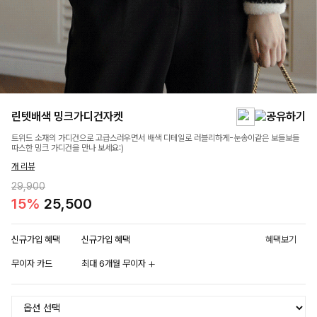
린텟배색 밍크가디건자켓
트위드 소재의 가디건으로 고급스러우면서 배색 디테일로 러블리하게-눈송이같은 보들보들
따스한 밍크 가디건을 만나 보세요:)
개 리뷰
29,900
15%
25,500
신규가입 혜택
신규가입 혜택
혜택보기
무이자 카드
최대 6개월 무이자