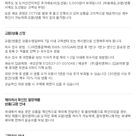
제주도 및 도서산간지역은 추가배송비(도선료) 3,000원이 부과됩니다. (무료배송,교환/반품
시에도 도선료는 고객님 부담)
모든 배송 과정은 CCTV로 촬영 후 출고 진행되고 있어 상품을 고의적으로 훼손하시는 경우
확인이 가능하며 교환/반품 처리 절대 불가합니다.
교환/반품 신청
교환/반품은 상품수령일부터 7일 이내 고객센터 또는 게시판으로 신청해주셔야 합니다.
회수 접수 방법 : CJ대한통운택배(1588-1255)ARS 연결 후 1번 ▷ 1번 ▷ 받으신 운송장 번
호 등록 ▷ 착불로 선택 ▷ 회수접수 완료
회수 접수 후 대한통운 담당 기사가 주말 제외 1-2일 이내에 회수지로 방문합니다.
배송비 입금계좌 : 국민은행 512637-01-001048 / 예금주 : (주)클릭앤퍼니 (입금자명 옆
에 휴대폰 뒷번호 4자리 기재 요청)
대량 구매 후 반품 시 반품 수거 비용이 1만원 이상 추가 부과될 수 있습니다. (30만원 이상 주
문건/상품 개수 70% 이상 반품 시)
상습적인 대량 반품 시 구매에 제한이 있을 수 있습니다.
해외에서 확인된 불량제품
반품/교환 안내
국내에서 배송 받은 상품을 개인적으로 해외에 전달하신 후 불량제품으로 확인되었을 경우,
해당 제품이 클릭앤퍼니로 도착된 후에 교환/반품 처리가 가능하며, 클릭앤퍼니에서는 국내택
배비에 한해서 운송비를 부담 합니다
교환운임 안내