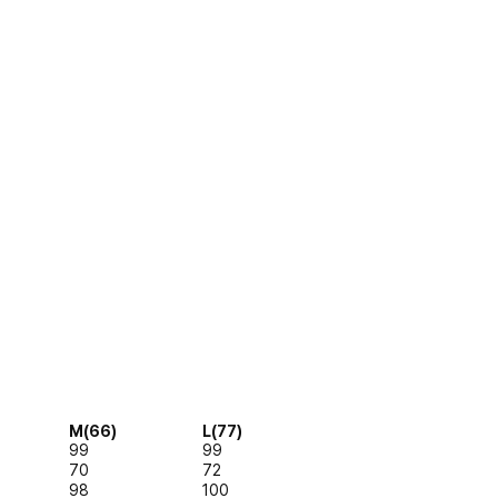
M(66)
L(77)
99
99
70
72
98
100