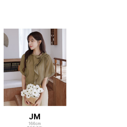
JM
166cm