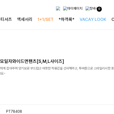
0
티셔츠
액세서리
1+1/SET
*하객룩*
VACAY LOOK
모일자와이드면팬츠[S,M,L사이즈]
하게 잡아주며 양기모로 부드럽고 따뜻한 착용감을 선사해주고, 투버튼으로 스타일리시한 포
봐요~
PT78408