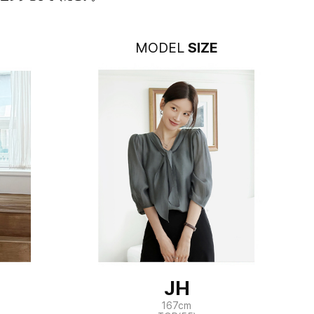
MODEL
SIZE
JH
167cm