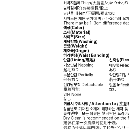
허벅지둘레
Thigh/大腿圍/わたりまわり
밑위길이
Rise/褲檔長/股上
밑단둘레
Hem/下擺圍/裾まわり
사이즈는 재는 위치에 따라 1~3cm의 오차
There may be 1~3cm difference dep
색상(Color)
소재(Material)
사이즈(Size)
세탁방법(Washing)
중량(Weight)
제조국(Origin)
허리밴딩(Waist Banding)
안감
(Lining/裏地)
신축성
(Fle
기모안감
Napping
매우좋음
Fle
起毛あり
あり
부분안감
Partially
약간당겨짐
部分あり
若干あり
안감탈부착
Detachable
없음
Inflexi
脱着可能
なし
없음
None
なし
취급시 주의사항 / Attention to / 
상품별로 기재된 소재에 해당하는 세탁 및
클릭앤퍼니 모든 의류는 첫 세탁은 드라이
Dry Clean is recommended on the f
建议在第一次洗涤时使用干洗。
最初の洗濯は専門店にてドライクリー