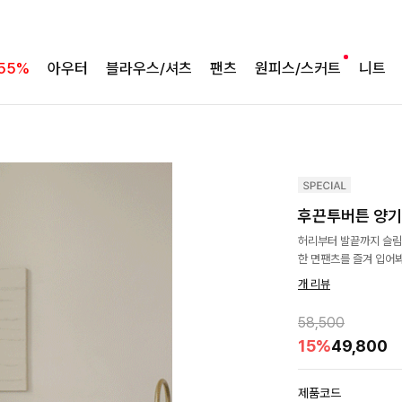
55%
아우터
블라우스/셔츠
팬츠
원피스/스커트
니트
후끈투버튼 양기
허리부터 발끝까지 슬림
한 면팬츠를 즐겨 입어
개 리뷰
58,500
15%
49,800
제품코드