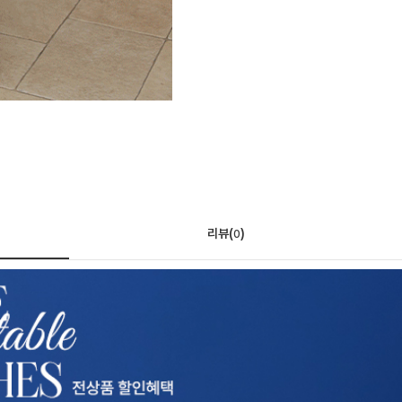
리뷰(
)
0