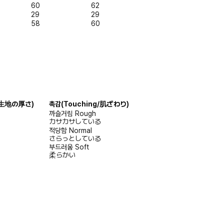
60
62
29
29
58
60
s/生地の厚さ)
촉감
(Touching/肌ざわり)
까슬거림
Rough
カサカサしている
적당함
Normal
さらっとしている
부드러움
Soft
柔らかい