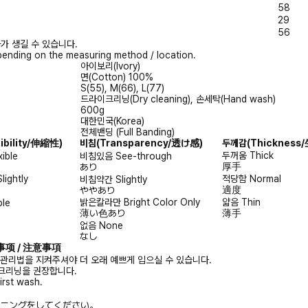
58
29
56
가 생길 수 있습니다.
ending on the measuring method / location.
아이보리(Ivory)
면(Cotton) 100%
S(55), M(66), L(77)
드라이크리닝(Dry cleaning), 손세탁(Hand wash)
600g
대한민국(Korea)
전체밴딩 (Full Banding)
xibility/伸縮性)
비침
(Transparency/透け感)
두께감
(Thicknes
두꺼움
Thick
xible
비침있음
See-through
厚手
あり
Slightly
적당함
Normal
비침약간
Slightly
適度
ややあり
밝은칼라만
Bright Color Only
얇음
Thin
ble
薄い色あり
薄手
없음
None
なし
注意事项 / 注意事項
 관리법을 지켜주셔야 더 오래 예쁘게 입으실 수 있습니다.
크리닝을 권장합니다.
irst wash.
ニングをしてください。