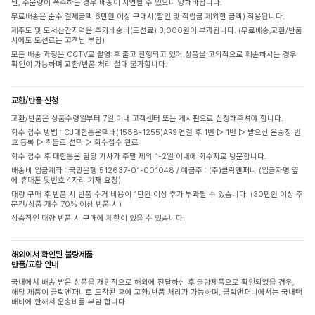
단, 주문량이 폭주하는 경우 배송이 지연될 수 있으니 양해바랍니다.
무료배송은 순수 결제금액 6만원 이상 구매시(할인 및 적립금 제외한 금액) 적용됩니다.
제주도 및 도서산간지역은 추가배송비(도선료) 3,000원이 부과됩니다. (무료배송,교환/반품
시에도 도선료는 고객님 부담)
모든 배송 과정은 CCTV로 촬영 후 출고 진행되고 있어 상품을 고의적으로 훼손하시는 경우
확인이 가능하며 교환/반품 처리 절대 불가합니다.
교환/반품 신청
교환/반품은 상품수령일부터 7일 이내 고객센터 또는 게시판으로 신청해주셔야 합니다.
회수 접수 방법 : CJ대한통운택배(1588-1255)ARS 연결 후 1번 ▷ 1번 ▷ 받으신 운송장 번
호 등록 ▷ 착불로 선택 ▷ 회수접수 완료
회수 접수 후 대한통운 담당 기사가 주말 제외 1-2일 이내에 회수지로 방문합니다.
배송비 입금계좌 : 국민은행 512637-01-001048 / 예금주 : (주)클릭앤퍼니 (입금자명 옆
에 휴대폰 뒷번호 4자리 기재 요청)
대량 구매 후 반품 시 반품 수거 비용이 1만원 이상 추가 부과될 수 있습니다. (30만원 이상 주
문건/상품 개수 70% 이상 반품 시)
상습적인 대량 반품 시 구매에 제한이 있을 수 있습니다.
해외에서 확인된 불량제품
반품/교환 안내
국내에서 배송 받은 상품을 개인적으로 해외에 전달하신 후 불량제품으로 확인되었을 경우,
해당 제품이 클릭앤퍼니로 도착된 후에 교환/반품 처리가 가능하며, 클릭앤퍼니에서는 국내택
배비에 한해서 운송비를 부담 합니다