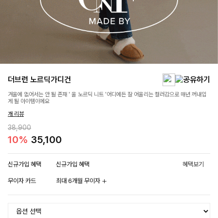
더브런 노르딕가디건
겨울에 없어서는 안 될 존재 ' 울 노르딕 니트 '어디에든 잘 어울리는 컬러감으로 매년 꺼내입
게 될 아이템이에요
개 리뷰
38,900
10%
35,100
신규가입 혜택
신규가입 혜택
혜택보기
무이자 카드
최대 6개월 무이자