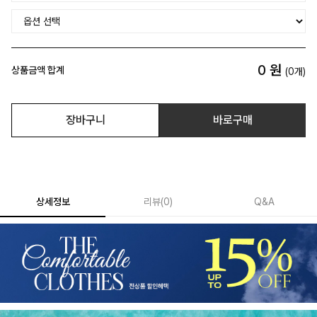
0
원
상품금액 합계
(
0
개)
장바구니
바로구매
상세정보
리뷰
(
0
)
Q&A