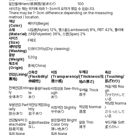
밑단둘레
Hem/裤脚围/裾まわり
100
사이즈는 재는 위치에 따라 1~3cm의 오차가 생길 수 있습니다.
There may be 1~3cm difference depending on the measuring
method / location.
색상
베이지(Beige)
(Color)
소재
나일론(Nylon) 12%, 램스울(Lambswool) 8%, PBT 42%, 폴리에
(Material)
스터(Polyester) 36%, 스판(Span) 2%
사이즈
FREE
(Size)
세탁방법
드라이크리닝(Dry cleaning)
(Washing)
중량
520g
(Weight)
제조국
중국(China)
(Origin)
두께감
신축성
비침
촉감
안감
(Lining/
(Flexibility/
(Transparency/
(Thickness/生
(Touching/
裏地)
伸縮性)
透け感)
肌ざわり)
地の厚さ)
까슬거림
Rou
전체안감
Entir
매우좋음
Flexib
비침있음
See-thro
두꺼움
Thick
gh
ly
le
ugh
厚手
カサカサして
全体あり
あり
あり
いる
적당함
Norma
부분안감
Part
약간당겨짐
Slig
적당함
Normal
비침약간
Slightly
l
ially
htly
適度
ややあり
さらっとして
部分あり
若干あり
いる
안감탈부착
D
밝은칼라만
Bright
얇음
Thin
부드러움
Soft
없음
Inflexible
etachable
Color Only
なし
薄手
柔らかい
脱着可能
薄い色あり
없음
None
없음
None