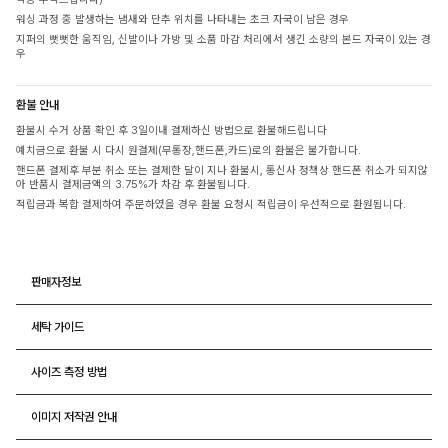
워싱 과정 중 발생하는 냄새와 단추 위치를 나타내는 초크 자국이 남은 경우
지퍼의 뻣뻣한 움직임, 신발이나 가방 및 소품 마감 처리에서 생긴 소량의 본드 자국이 있는 경
우
환불 안내
환불시 수거 상품 확인 후 3일이내 결제하신 방법으로 환불해드립니다
예치금으로 환불 시 다시 원결제(무통장,핸드폰,카드)로의 환불은 불가합니다.
핸드폰 결제후 부분 취소 또는 결제한 달이 지나 환불시, 통신사 정책상 핸드폰 취소가 되지않
아 반품시 결제금액의 3.75%가 차감 후 환불됩니다.
적립금과 복합 결제하여 주문하였을 경우 환불 요청시 적립금이 우선적으로 환원됩니다.
판매자정보
세탁 가이드
사이즈 측정 방법
이미지 저작권 안내