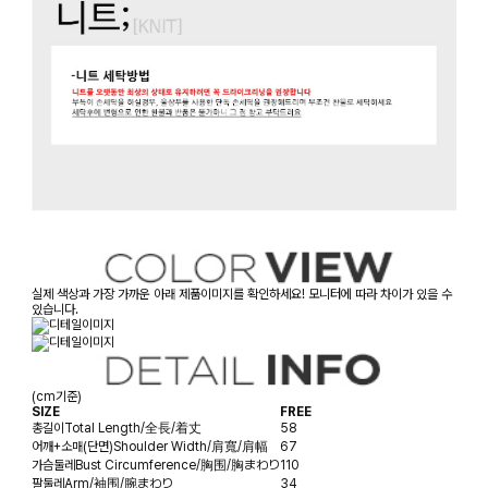
실제 색상과 가장 가까운 아래 제품이미지를 확인하세요! 모니터에 따라 차이가 있을 수
있습니다.
(cm기준)
SIZE
FREE
총길이
Total Length/全長/着丈
58
어깨+소매(단면)
Shoulder Width/肩寬/肩幅
67
가슴둘레
Bust Circumference/胸围/胸まわり
110
팔둘레
Arm/袖围/腕まわり
34