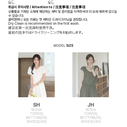
なし
なし
취급시 주의사항 / Attention to / 注意事项 / 注意事項
상품별로 기재된 소재에 해당하는 세탁 및 관리법을 지켜주셔야 더 오래 예쁘게 입으실
수 있습니다.
클릭앤퍼니 모든 의류는 첫 세탁은 드라이크리닝을 권장합니다.
Dry Clean is recommended on the first wash.
建议在第一次洗涤时使用干洗。
最初の洗浄ではドライクリーニングをお勧めします。
MODEL
SIZE
SH
JH
163cm
167cm
TOP(55)
TOP(55)
BOTTOM(26)
BOTTOM(26)
SHOES(240)
SHOES(240)