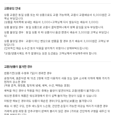
교환운임 안내
상품 교환은 동일 상품 또는 타 상품으로도 교환 가능하며, 교환시 교환배송비 6,000원은 고
객님 부담입니다.
(상품을 저희쪽에 보내는 배송비 3,000+고객님께 다시 발송되는 배송비 3,000)
상품 불량일 경우 : 동일 상품으로 교환시 클릭앤퍼니에서 왕복 운임을 모두 부담합니다.
상품 불량일 경우 : 동일 상품 외 타 상품이나 옵션 변경시 배송비 3,000원 고객님 부담입니
다.
상품 불량일 경우 : 교환이 아닌 변심으로 반품을 할 경우 초기 배송비 3,000원은 고객님 부
담입니다.
(인위적인 훼손 & 수선 등의 악용을 방지하기 위함이니 양해부탁드립니다)
*교환/반품시에도 추가 발생되는 모든 도선료는 고객님께서 부담해주셔야 합니다.
교환/반품이 불가한 경우
반품기한(상품 수령후 7일)이 경과한 경우
공정거래, 표준약관 제 15조 2항에 의한 이용자의 사용 또는 일부 소비에 의하여 재화 가치가
현저히 감소한 경우
(착용 흔적, 화장품, 탈취제 냄새, 세탁, 수선, 택훼손 포함)
세탁을 하신 경우나 착용을 하신 후에는 불량이 발견되어도 교환/반품이 불가합니다.
워싱면 종류의 제품은 워싱과정에서 옷이 살짝 돌아가는 현상이 있을 수 있습니다.
피팅만 해보신 경우라도 상품이 훼손된 경우(구김,늘어남,보풀)는 불가합니다.
배송 시 생긴 구김, 단추 바느질의 느슨함, 간단한 손질이 가능한 마감실 처리가 미흡한 경우
거래처 공정 과정 중 단추구멍이 완벽히 뚫리지 않은 경우 (가위로 간단하게 구멍을 내주신 뒤
착용 부탁드립니다)