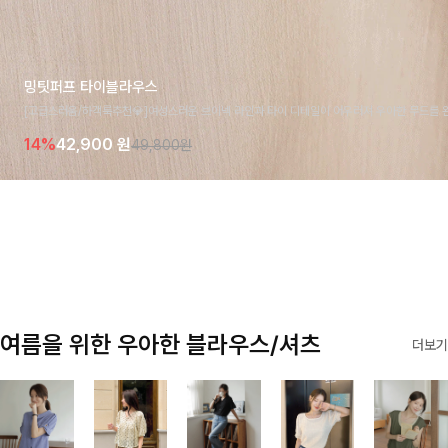
밍팃퍼프 타이블라우스
[고급스러움/하객룩추천💎]여성스러운 브이넥 라인과 타이 디테일이 어우러져 우아한 무드를 
라우스 🤍 여유로운 7부 소매로 편안하게 착용되며 데일리룩부터 출근룩, 하객룩까지 세련된
14%
42,900
원
49,800원
기 좋은 아이템이에요
여름을 위한 우아한 블라우스/셔츠
더보기