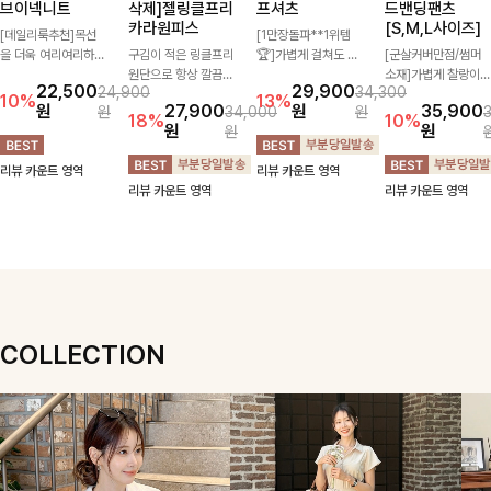
브이넥니트
삭제]젤링클프리
프셔츠
드밴딩팬츠
카라원피스
[S,M,L사이즈]
[데일리룩추천]목선
[1만장돌파**1위템
을 더욱 여리여리하게
구김이 적은 링클프리
🏆]가볍게 걸쳐도 살
[군살커버만점/썸머
연출해주는 브이넥 디
원단으로 항상 깔끔하
아나는 산뜻한 컬러
소재]가볍게 찰랑이는
22,500
29,900
24,900
34,300
자인으로 깔끔한 무드
게 착용 가능하며 일
감, 여름에 딱 맞는 코
원단과 여유로운 와이
10%
13%
원
27,900
원
35,900
원
34,000
원
를 완성해주는 니트
자로 떨어지는 넉넉한
튼 셔츠❤️ 여유 있는
드 핏으로 하루 종일
18%
10%
원
원
원
🤍 부드러운 착용감
핏으로 군살을 완벽히
핏과 스트라이프 패
편안하게 착용하실 수
과 베이직한 실루엣으
커버해주는 원피스에
턴, 자연스러운 실루
있는 팬츠입니다 🖤
리뷰 카운트 영역
리뷰 카운트 영역
로 단독은 물론 다양
요🖤
엣으로 데일리 코디에
✨ 허리 전체 밴딩과
리뷰 카운트 영역
리뷰 카운트 영역
한 아우터와 레이어드
부담 없이 매치된답니
스트링 디테일로 안정
하기 좋아 데일리하게
다:)
감 있는 착용감을 더
즐기기 좋은 아이템이
해드려요!
에요 ✨
COLLECTION