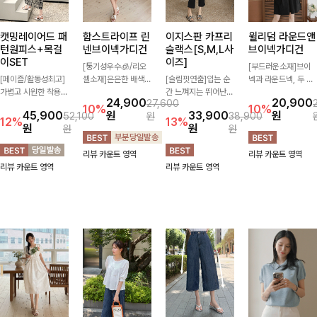
캣밍레이어드 패
함스트라이프 린
이지스판 카프리
윌리덤 라운드앤
턴원피스+목걸
넨브이넥가디건
슬랙스[S,M,L사
브이넥가디건
이SET
이즈]
[통기성우수🧊/리오
[부드러운소재]브이
[페이즐/활동성최고]
셀소재]은은한 배색
[슬림핏연출]입는 순
넥과 라운드넥, 두 가
가볍고 시원한 착용감
스트라이프 패턴으로
간 느껴지는 뛰어난
지 넥 라인 중 취향에
24,900
20,900
27,600
으로 여름 내내 부담
캐주얼하면서도 산뜻
신축성으로 활동량 많
맞게 선택할 수 있는
10%
10%
45,900
원
33,900
원
52,100
원
38,900
없이 즐기기 좋은 라
한 무드 살려주는 니
은 날에도 편안하게
활용도 높은 가디건
12%
13%
원
원
원
원
운드 니트 🤍 베이직
트 가디건 💛 브이넥
🌿 발목이 드러나는
🤍 부드러운 착용감
한 디자인으로 다양한
라인에 슬림하게 떨어
카프리 기장이 다리
과 베이직한 디자인으
리뷰 카운트 영역
리뷰 카운트 영역
하의와 손쉽게 매치되
지는 핏 더해져 단독
라인을 더욱 길고 산
로 단독은 물론 가볍
리뷰 카운트 영역
리뷰 카운트 영역
어 데일리하게 활용하
으로도 여리하고 세련
뜻하게 보여주며, 깔
게 걸쳐 입기 좋아 데
기 좋아요 ✨
되게 입어져요-
끔한 실루엣으로 출근
일리룩부터 출근룩까
룩부터 데일리룩까지
지 다양하게 즐기기
활용도 높게 즐기기
좋은 아이템이에요 ✨
좋습니다