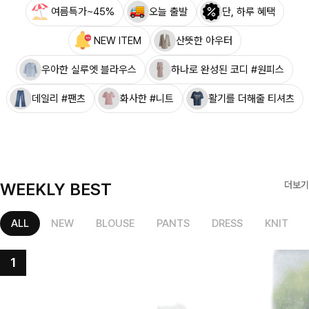
여름특가~45%
오늘 출발
단, 하루 혜택
NEW ITEM
산뜻한 아우터
우아한 실루엣 블라우스
하나로 완성된 코디 #원피스
데일리 #팬츠
화사한 #니트
활기를 더해줄 티셔츠
WEEKLY BEST
더보기
ALL
NEW
BLOUSE
PANTS
DRESS
KNIT