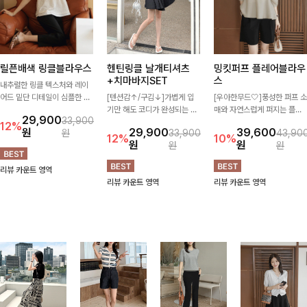
릴픈배색 링클블라우스
헨틴링클 날개티셔츠
밍킷퍼프 플레어블라우
+치마바지SET
스
내추럴한 링클 텍스처와 레이
어드 밑단 디테일이 심플한 디
[텐션감↑/구김↓]가볍게 입
[우아한무드🤍]풍성한 퍼프 소
자인에 포인트를 더해주며, 가
기만 해도 코디가 완성되는 세
매와 자연스럽게 퍼지는 플레
29,900
33,900
볍게 툭 입기만 해도 멋스러운
트 아이템으로, 자연스럽게 퍼
어 실루엣이 여성스러운 무드
12%
원
29,900
39,600
원
33,900
43,90
스타일을 완성해드려요- 여유
지는 프릴 날개 소매가 우아한
를 완성해주는 블라우스 🤍 체
12%
10%
원
원
원
원
로운 핏으로 군살은 자연스럽
포인트를 더해드립니다💕 잔
형을 자연스럽게 커버해주며
게 커버해주고, 편안한 착용감
잔한 링클 텍스처 소재와 편안
걸을 때마다 살랑이는 핏으로
리뷰 카운트 영역
까지 더해 손이 자주 가는 데일
한 허리밴딩으로 하루 종일 산
데일리룩부터 데이트룩까지 화
리뷰 카운트 영역
리뷰 카운트 영역
리 아이템이랍니다🤍
뜻하고 쾌적하게 즐겨보세요!
사하게 즐기기 좋은 아이템이
에요 ✨