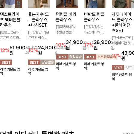
댕스트라이
율븐자수 도
덤링클 카라
비반드 링클
제딧레이어
프 백버튼블
트블라우스
블라우스
블라우스
드 블라우스
라우스
+나시SET
+플레어팬
[팔뚝커버✌]내
[구김걱정없는
츠SET
[활용도좋은✨]
[아방한핏🤍]은
추럴한 링클 텍
✨/스퀘어넥]입
은은한 스트라이
은한 레이스 자
스처로 분위기
체감 있는 링클
[완성도높은💗]
34,900
28,900
38,700
34,800
프 패턴이 더해
수와 도트 패턴
있게 입어지는
엠보 텍스처가
레이어드한 듯
10%
17%
51,900
24,900
원
원
58,900
27,600
원
원
져 심플한 코디
으로 사랑스러운
블라우스🖤 브
돋보이는 블라우
자연스러운 나시
12%
10%
원
원
43,9
원
원
에도 세련된 포
감성 가득 담았
이넥 카라 디자
스- 여유로운 실
와 버튼 원피스
12%
원
인트를 더해드리
으며 나시 세트
인에 여유로운
루엣과 물결 짜
가 함께 구성된
리뷰 카운트 영
리뷰 카운트 영
며 깔끔한 스트
구성으로 이너
소매핏 더해져
임 소매 디테일
세트 아이템입니
역
역
리뷰 카운트 영
리뷰 카운트 영
라이프 디테일로
걱정없이 손쉽게
여리하면서도 시
이 더해져 편안
다. 코디 고민 없
역
역
리뷰 카운트 영
유행 없이 오래
코디 가능한 블
원한 무드로 즐
하면서도 여성스
이 한 벌만으로
역
함께하기 좋은
라우스에요:)
기기 좋아요-
러운 무드를 연
도 내추럴하면서
블라우스예요
출해드려요!
여성스러운 썸머
룩 완성!