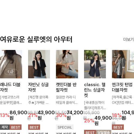
✨🩵
감에 캐주얼한
감성까지 더해져
데일리하게 손이
자주 가요
여유로운 실루엣의 아우터
더보기
래나드 더블
자빈닛 싱글
캣민더블 반
classic. 헬
엔크릿 턴업
자켓
자켓
팔자켓
린느 싱글자
더블자켓
켓
[가볍고멋스러
[재진행 문의폭
깔끔한 카라 디
[하객룩,출근룩
운실루엣]클래
주🔥]가벼운 소
테일과 클래식한
[국내생산/하이
OK]턴업 레터링
식하면서 베이직
재로 툭 걸쳐주
더블 버튼 디자
퀄리티]하프기
포인트로 센스
86,900
43,900
74,200
104,
99,800
55,500
105,900
하게 걸치기 좋
기만 해도 캐주
인으로 세련된
장의 부담스럽지
있게 완성된 썸
13%
21%
30%
18%
원
원
원
49,900
원
원
원
원
66,500
은 반팔 자켓-자
얼한 무드를 만
무드를 완성한
않은 기장으로
머 자켓, 더블버
25%
원
원
주 입게 될 깔끔
들어주며 반팔
반팔 자켓 ✨ 가
클래식이 주는
튼 디자인으로
한 핏은 물론, 쾌
디자인으로 더운
볍게 걸쳐주기만
멋!스탠다드한
깔끔하고 세련된