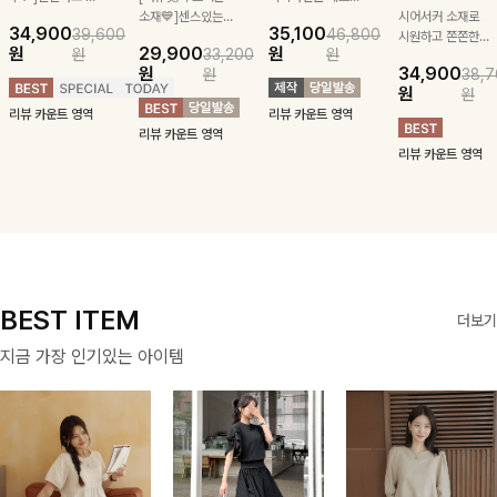
급스러운 자수 디
소재💙]센스있는
잡아주는 스트링과
시어서커 소재로
34,900
35,100
39,600
46,800
테일이 사랑스러운
스트라이프 패턴에
깔끔한 스트라이프
시원하고 쫀쫀한
원
29,900
원
원
33,200
원
블라우스-페미닌
귀여운 퍼피 펜던
패턴에 링클프리!
텐션감으로 언제든
원
34,900
원
38,7
하면서 여리한 무
트로 포인트를 선
💙플레어지는 롱한
편안하게 입혀질
원
원
드로 즐겨지는
사하는 니트 가디
기장감까지 완벽한
블라우스- 단정한
리뷰 카운트 영역
리뷰 카운트 영역
ITEM
건을 소개할게요 :)
데일리 원피스:B
카라와 풍성한 퍼
리뷰 카운트 영역
프 소매로 여성스
리뷰 카운트 영역
러움을 더했어요 :)
BEST ITEM
더보기
지금 가장 인기있는 아이템