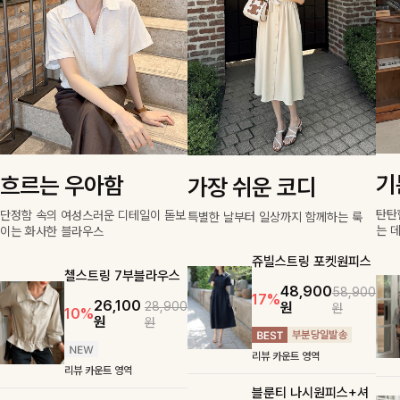
기
흐르는 우아함
가장 쉬운 코디
탄탄
단정함 속의 여성스러운 디테일이 돋보
특별한 날부터 일상까지 함께하는 룩
는 
이는 화사한 블라우스
쥬빌스트링 포켓원피스
첼스트링 7부블라우스
48,900
58,900
17%
26,100
원
28,900
원
10%
원
원
리뷰 카운트 영역
리뷰 카운트 영역
블룬티 나시원피스+셔