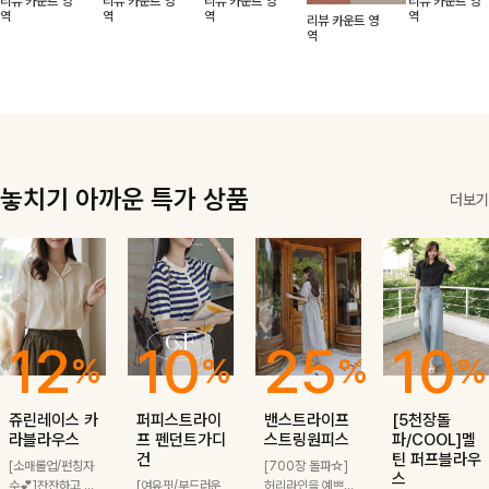
리뷰 카운트 영
리뷰 카운트 영
리뷰 카운트 영
리뷰 카운트 영
적함도 챙겨드려
날에도 편안하게
해도 멋스럽게
핏이 멋스러운,
무드가 느껴져요
역
역
역
역
리뷰 카운트 영
요 :)
착용 가능한 반
스타일링돼요
쾌적하면서 세련
🩶 가볍고 시원
역
팔자켓입니다-!
된 무드의 썸머
한 소재감으로
반팔자켓 -
여름에도 부담
없이 툭 걸치기
좋은 아이템!
놓치기 아까운 특가 상품
더보기
12
10
25
10
%
%
%
%
쥬린레이스 카
퍼피스트라이
밴스트라이프
[5천장돌
라블라우스
프 펜던트가디
스트링원피스
파/COOL]멜
건
틴 퍼프블라우
[소매롤업/펀칭자
[700장 돌파☆]
스
수💕]잔잔하고 고
[여유핏/부드러운
허리라인을 예쁘게