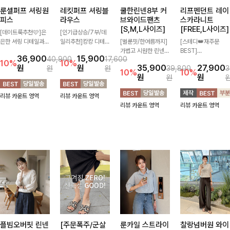
룬셀퍼프 셔링원
레킷퍼프 셔링블
쿨한린넨8부 커
리프펜던트 레이
피스
라우스
브와이드팬츠
스카라니트
[S,M,L사이즈]
[FREE,L사이즈]
[데이트룩추천🩷]은
[인기급상승/7부/데
은한 셔링 디테일과
일리추천]캉캉 디테일
[벌룬핏/한여름까지]
[스테디👑재주문
퍼프 소매가 어우러져
이 더해져 사랑스럽고
가볍고 시원한 린넨
BEST]
36,900
15,900
40,900
17,600
사랑스러운 무드를 완
풍성한 실루엣을 완성
혼방 소재로 한여름까
사랑스러움 가득 담은
10%
10%
원
원
35,900
27,900
원
원
39,800
3
성해주는 원피스🤍
해주는 블라우스 🤍
지 쾌적하게 즐기기
카라 니트에 펜던트
10%
10%
원
원
원
허리 스모크 밴딩이
가볍게 퍼지는 핏으로
좋은 8부 커브 와이드
포인트까지 톡-톡 얼
슬림한 실루엣을 연출
체형을 자연스럽게 커
팬츠 🤍 자연스럽게
굴을 밝혀주는 컬러와
리뷰 카운트 영역
리뷰 카운트 영역
해주며, 자연스럽게
버해주며 여성스럽게
떨어지는 커브핏이 멋
함께 해요-
리뷰 카운트 영역
리뷰 카운트 영역
퍼지는 플레어 라인으
즐기기 좋아요 ✨
스러운 실루엣을 연출
로 여성스럽고 편안하
해줘요 ✨
게 즐기기 좋아요
플빔오버핏 린넨
[주문폭주/군살
룬카일 스트라이
찰랑넘버원 와이