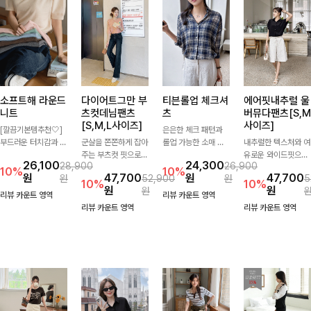
소프트해 라운드
다이어트그만 부
티븐롤업 체크셔
에어핏내추럴 울
니트
츠컷데님팬츠
츠
버뮤다팬츠[S,M
[S,M,L사이즈]
사이즈]
[깔끔기본템추천🤍]
은은한 체크 패턴과
부드러운 터치감과 군
군살을 쫀쫀하게 잡아
롤업 가능한 소매 디
내추럴한 텍스처와 여
더더기 없는 디자인으
주는 부츠컷 핏으로
테일로 다양한 분위기
유로운 와이드핏으로
26,100
24,300
28,900
26,900
로 매일 손이 가는 자
다리 라인을 이쁘고
를 연출하실 수 있어
군살은 자연스럽게 커
10%
10%
원
47,700
원
47,700
원
52,900
원
5
체제작 니트입니다.
깔끔하게 만들어주고
요🌿 차르르 흐르는
버해드리는 버뮤다 팬
10%
10%
원
원
원
자연스럽게 떨어지는
진청 색감으로 더욱
가벼운 소재와 여유로
츠 🤍 깔끔한 허리 디
리뷰 카운트 영역
리뷰 카운트 영역
여유핏과 깔끔한 라운
슬림해보이는 효과를
운 핏으로 단독은 물
테일과 편안한 착용감
리뷰 카운트 영역
리뷰 카운트 영역
드넥으로 단독은 물론
주는 데님팬츠!
론 아우터처럼 툭 걸
으로 데일리부터 출근
이너로도 활용하기 좋
쳐도 멋스러운 데일리
룩까지 산뜻하게 즐기
아요.
셔츠입니다
기 좋은 팬츠예요!