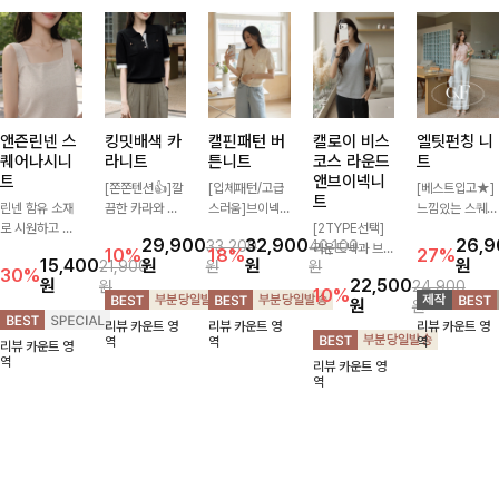
앤즌린넨 스
킹밋배색 카
캘핀패턴 버
캘로이 비스
엘팃펀칭 니
퀘어나시니
라니트
튼니트
코스 라운드
트
트
앤브이넥니
[쫀쫀텐션👍]깔
[입체패턴/고급
[베스트입고★]
트
린넨 함유 소재
끔한 카라와 반
스러움]브이넥
느낌있는 스퀘어
로 시원하고 쾌
오픈 디자인이
라인과 감각적인
[2TYPE선택]
펀칭과 골드버튼
29,900
32,900
26,
33,200
40,100
적하게 즐기기
만나 하나만 입
패턴이 어우러져
라운드넥과 브이
으로 세련됨이
10%
18%
27%
15,400
원
원
원
21,900
원
원
좋은 나시 니트
어도 완성도 높
포인트 있게 즐
넥 두 가지 디자
묻어나는 니트:)
30%
원
22,500
원
24,900
🌿 깔끔한 스퀘
은 스타일링을
기기 좋은 가디
인으로 취향에
시원쫀쫀함 가
10%
원
원
어넥 디자인이
연출해드려요 부
건 🤍 가볍게 걸
맞게 선택 가능
득, 여성스러운
리뷰 카운트 영
리뷰 카운트 영
리뷰 카운트 영
쇄골 라인을 더
담 없이 즐기기
쳐주기만 해도
한 베이직 니트
룩을 완성해봐요
역
역
역
리뷰 카운트 영
욱 여리하고 여
좋은 데일리 니
스타일리시한 무
🤍 깔끔한 실루
♡
역
리뷰 카운트 영
성스럽게 연출해
트로 어디에나
드를 더해주어
엣과 부드러운
역
드립니다
손쉽게 매치됩니
데일리하게 활용
착용감으로 단독
다
하기 좋아요 ✨
은 물론 이너까
지 활용도 높게
즐기기 좋아요
✨