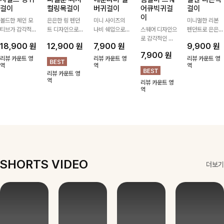
걸이
컬링목걸이
버귀걸이
어큐빅귀걸
걸이
이
볼드한 체인 모
은은한 링 펜던
미니 사이즈의
미니멀한 리본
티브가 감각적인
트 디자인으로
나비 쉐입으로
스퀘어 디자인으
펜던트로 은은한
포인트가 되어주
심플한 POINT,
은은하게 빛을
로 감각적인 무
포인트를 더해주
18,900
원
12,900
원
7,900
원
9,900
원
는 귀걸이- 심플
써지컬스틸 소재
내어줄 이어링,
드를 더했고 그
는 목걸이예요.
7,900
원
하면서도 존재감
로 변색 걱정 없
과하지 않은 포
안에 큐빅을 담
골드, 실버 컬러
리뷰 카운트 영
리뷰 카운트 영
리뷰 카운트 영
있는 디자인으로
역
이 데일리로 착
인트가 되어줘
역
아 더욱 고급스
로 구성돼 어떤
역
리뷰 카운트 영
데일리룩부터 스
용하기 좋아요-
데일리로 착용하
럽게 연출되는
룩에도 부담 없
역
리뷰 카운트 영
타일리시한 포인
기 좋아요:)
귀걸이에요~!
이 매치하기 좋
역
트룩까지 다양하
아요
게 매치하기 좋
은 아이템💎
SHORTS VIDEO
더보기