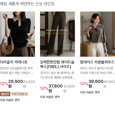
매일 새롭게 제안하는 신상 라인업
더리골지 카라니트
강력한편안함 와이드슬
펌레이스 리본블라우스
랙스[FREE,L사이즈]
[텐션감 굿👍]클래식한 배색
레이스 자수가 들어간 커다란
카라와 골드 버튼 디테일이 세
군더더기 없이 툭 떨어지는 와
카라와 리본으로 여성스러우면
련된 포인트를 더해주는 니트
이드핏으로 세련된 실루엣을
서 사랑스러운 무드가 가득 느
29,900
39,600
33,900
43,90
입니다. 세로 골지 짜임이 슬림
완성해주는 슬랙스입니다. 깔
껴지는 블라우스에요🤎
12%
10%
원
37,800
원
원
41,900
원
한 실루엣을 연출해 단정하면
끔한 디자인과 롱한 기장감으
10%
원
원
서도 여성스러운 무드를 완성
로 다리가 길어 보이고 뒷밴딩
리뷰 카운트 영역
해드려요.
으로 편안하기까지-
리뷰 카운트 영역
리뷰 카운트 영역