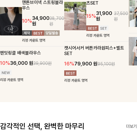
맨튼브이넥 스트링블라
츠SET
우스
31,900
37,500
15%
34,900
원
38,700
원
10%
원
원
리뷰 카운트 영역
리뷰 카운트 영역
캣시어서커 버튼카라원피스+벨트
펜밋링클 배색블라우스
SET
10%
36,000
원
16%
79,900
원
39,900원
95,100원
리뷰 카운트 영역
리뷰 카운트 영역
감각적인 선택, 완벽한 마무리
더보기