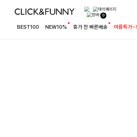
완성도 높은 원피스SET
0
특스트라이프 링클원피스+스트링자켓SET
BEST100
NEW10%
휴가 전 빠른배송
여름특가~