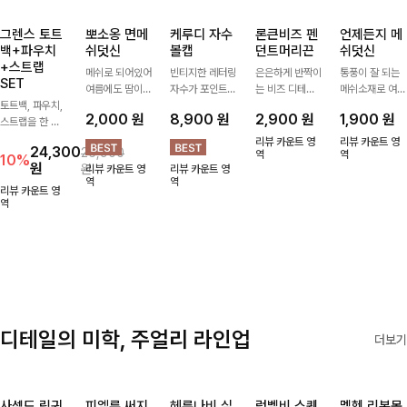
그렌스 토트
뽀소옹 면메
케루디 자수
론큰비즈 펜
언제든지 메
백+파우치
쉬덧신
볼캡
던트머리끈
쉬덧신
+스트랩
메쉬로 되어있어
빈티지한 레터링
은은하게 반짝이
통풍이 잘 되는
SET
여름에도 땀이
자수가 포인트가
는 비즈 디테일
메쉬소재로 여름
토트백, 파우치,
차지않게~! 발걸
되어 데일리 룩
과 펜던트 포인
까지 쾌적하게
2,000
원
8,900
원
2,900
원
1,900
원
스트랩을 한 번
음도 당당해지세
에 자연스럽게
트로 스타일에
데일리로 신기
에 드리는
요:-)
어우러지는 볼
센스를 더해주는
좋은 덧신이에요
리뷰 카운트 영
리뷰 카운트 영
24,300
26,900
ITEM활용도 높
캡!베이직한 컬
아이템, 탄탄한
역
^^
역
10%
원
원
리뷰 카운트 영
리뷰 카운트 영
게 어디에든 다
러와 깔끔한 쉐
밴딩으로 안정감
역
역
양하게 즐겨주세
입으로 캐주얼부
있게 잡아주어
리뷰 카운트 영
요 ;)
역
터 꾸안꾸 스타
데일리로 활용하
일까지 활용도
기 좋은 헤어 악
GOOD
세서리
디테일의 미학, 주얼리 라인업
더보기
사셀드 링귀
피엘룬 써지
헤룬나비 실
럼벨비 스퀘
멜헨 리본목