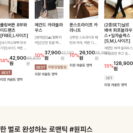
쿨링버튼 8부와
메칸드 카라블라
푼스트라이프 카
(2종SET)날르
이드팬츠
우스
라니트
배색 퍼프블라우
[FREE,L사이즈]
스+일자슬랙스
[썸머원단🌊/팔뚝커
산뜻한 스트라이프 패
[S,M,L사이즈]
[바스락소재💙/8부
버]은은한 링클 텍스
턴과 카라, 버튼 디테
기장]사이드 버튼 디
처와 여유로운 실루엣
일이 어우러져 단정하
세련된 배색 블라우스
37,900
26,100
42,100
28,900
테일이 은은한 포인트
이 만나 내추럴하면서
면서도 세련된 무드를
와 깔끔한 후크 일자
10%
10%
42,900
원
원
49,800
원
원
가 되어주는 와이드
도 세련된 무드를 연
완성해주는 니트 🤍
슬랙스를 함께 구성한
14%
원
128,900
원
팬츠입니다. 여유롭게
출해주는 블라우스-
부드럽고 가벼운 착용
세트입니다. 허리 라
리뷰 카운트 영역
15%
원
떨어지는 실루엣과 가
데일리룩부터 출근룩
감으로 데님부터 슬랙
인을 자연스럽게 살려
리뷰 카운트 영역
볍게 바스락거리는 소
까지 다양하게 활용하
스까지 다양하게 매치
주는 블라우스와 롱한
리뷰 카운트 영역
재감으로 시원하고 편
기 좋은 베이직한 디
하기 좋아 데일리룩부
일자핏 슬랙스가 만나
리뷰 카운트 영역
안하게 즐기기 좋은
자인!
터 출근룩까지 활용도
단정하면서도 고급스
아이템-
높게 즐기기 좋은 아
러운 실루엣을 완성해
이템이에요 ✨
드려요.
한 벌로 완성하는 로맨틱 #원피스