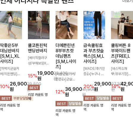
언제 어디서나 특별한 팬츠
더보기
딱좋은5부
쿨코튼핀턱
더예쁜린넨
급속쿨링효
쿨링버튼 8
데님반바지
밴딩반바지
8부부츠컷
과 부츠컷슬
부와이드팬
[S,M,L,XL
데님팬츠
랙스[S,M,L
츠[FREE,L
[베이직컬러구
사이즈]
[S,M,L사이
사이즈]
사이즈]
성/부해보임X]
즈]
[허벅지군살커
와이드하게 떨어
[MADE/후기인
[바스락소재
19,900
23,400
버/히든밴딩]여
지는 핏으로 편
[미운군살커버/
증👍]누구나 갖
💙/8부기장]사
15%
원
원
유롭게 떨어지는
안하면서도 멋스
쫀쫀👍]군살을
고 싶어할 슬랙
이드 버튼 디테
26,900
29,900
42,9
29,800
37,300
와이드핏과 부담
럽게 입어지는
잡아주는 깔끔한
스:)베이직하지
일이 은은한 포
10%
20%
14%
원
36,900
원
원
원
41,900
원
없는 5부 기장
밴딩 반바지🤎
부츠컷 핏에 발
만 부츠컷으로
인트가 되어주는
12%
원
원
리뷰 카운트 영
으로 편안하게
넉넉한 포켓 디
목이 드러나는
이쁜 핏 연출은
와이드 팬츠입니
역
즐기기 좋은 데
테일 더해져 데
8부 기장으로
물론,쫀쫀한 스
다. 여유롭게 떨
리뷰 카운트 영
리뷰 카운트 영
리뷰 카운트 영
님 팬츠 ✨ 빈티
일리룩부터 여행
다리를 슬림하고
판끼로 하루종일
어지는 실루엣과
역
역
역
리뷰 카운트 영
지한 워싱감이
룩까지 활용도
길어보이게 만들
편안하게!
가볍게 바스락거
역
더해져 캐주얼하
높게 즐겨지는
어주며 생지 소
리는 소재감으로
면서도 트렌디한
아이템!
재로 멋을 더한
시원하고 편안하
무드로 연출
데님팬츠에요~!
게 즐기기 좋은
아이템-