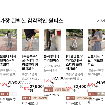
가장 완벽한 감각적인 원피스
더보기
블룬티 나시
[주문폭주/
롬셔링배색
[비율만점/2
딘젤퍼프 스
원피스+셔
군살삭제]젤
카라원피스
차리오더]뮨
트라이프원
츠SET
링클프리 카
스트링 플라
피스
[군살커버💕/주
라원피스
워원피스
[우아한무드🤍/
문폭주]배색 카
[청순무드/체형
휴가룩추천]구
구김이 적은 링
라와 스트라이프
고급스러운 플라
커버]꾸안꾸 무
32,900
38,700
김이 덜한 링클
클프리 원단으로
패턴으로 캐주얼
워 패턴과 랩 디
드의 정석🤍 가
15%
31,900
원
64,9
37,500
원
소재의 나시원피
항상 깔끔하게
한 무드를 더한
자인으로 여성스
볍고 산뜻한 착
15%
10%
원
27,900
32,400
원
원
34,000
36,800
스+셔츠 조합으
착용 가능하며
롱 원피스 🖤 셔
러우면서 세련된
용감으로 여름
18%
12%
원
원
원
원
로 코디 걱정없
일자로 떨어지는
링 디테일과 쫀
분위기를 더해주
내내 손이 자주
리뷰 카운트 영
이 여성스럽고
넉넉한 핏으로
쫀한 스판 소재
며 스트링이 내
가는 원피스예
역
리뷰 카운트 영
리뷰 카운트 영
편안하게 즐길
군살을 완벽히
로 편안하면서도
장되어있어 슬림
요- 은은한 스트
역
역
리뷰 카운트 영
리뷰 카운트 영
수 있는 아이템
커버해주는 원피
여성스럽게 연출
하게 핏을 조절
라이프 패턴과