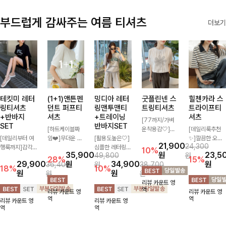
부드럽게 감싸주는 여름 티셔츠
더보기
테킷미 레터
(1+1)앤튼펜
밍디아 레터
굿플린넨 스
힐첸카라 스
링티셔츠
던트 퍼프티
링맨투맨티
트링티셔츠
트라이프티
+반바지
셔츠
+트레이닝
셔츠
[77까지/가벼
SET
반바지SET
[하트케이블짜
운착용감🤍]린
[데일리룩추천
[데일리부터 여
임❤️]무더운 여
[활용도높은🤍]
넨 소재와 내추
✨]깔끔한 오픈
21,900
24,300
행룩까지]감각
름 사랑스러운
심플한 레터링
럴한 플라워 프
카라넥과 조화로
10%
35,900
원
23,5
49,800
원
적인 레터링 티
낭만같은 티셔츠
포인트의 반팔
린팅이 포인트가
운 배색이 들어
28%
15%
29,900
원
34,900
원
36,400
원
38,700
셔츠와 플레어
소재감에서 주는
티셔츠와 여유롭
되어 하나만으로
간 스트라이프
18%
10%
원
원
원
원
핏 반바지가 함
포인트와 금장으
게 떨어지는 반
도 감성 있는 스
패턴으로 단정하
리뷰 카운트 영
께 구성된 세트
로 고급스러움도
바지 조합으로
타일을 완성해드
고 캐주얼한 무
역
리뷰 카운트 영
리뷰 카운트 영
아이템으로, 편
놓치지 말아요♥
꾸안꾸 무드 제
리는 티셔츠-🌼
드를 선사하는
역
역
리뷰 카운트 영
리뷰 카운트 영
안하면서도 캐주
대로 살려주는
🌿
반팔 티셔츠에
역
역
얼한 꾸안꾸룩을
트레이닝 세트
요:)
완성해드립니다
🖤 편안한 착용