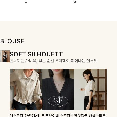
역
역
이에요:)
스에요🖤
돼요
할 수 있어요🤍
여유로운 핏이
만나 편안함은
물론, 고급스러
운 분위기까지
더해드립니다
BLOUSE
DOUBLE THE JOY
SOFT SILHOUETT
COZY ESSENTIAL
함께할 때 더욱 완벽한, 합리적인 선택으로 채우는 즐거움
살랑이는 가벼움, 입는 순간 우아함이 피어나는 실루엣
매일의 일상을 부드럽게 감싸줄 니트 컬렉션
론클디 브이넥니트
칠스트라이프 카라7
셀드펜던트 7부니트
첼스트링 7부블라우
맨튼브이넥 스트링블
펜밋링클 배색블라우