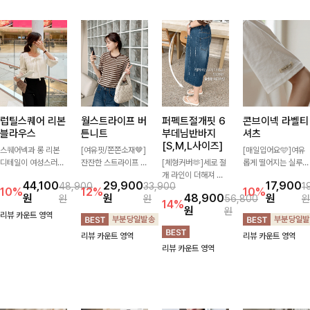
럽틸스퀘어 리본
월스트라이프 버
퍼펙트절개핏 6
콘브이넥 라벨티
블라우스
튼니트
부데님반바지
셔츠
[S,M,L사이즈]
스퀘어넥과 롱 리본
[여유핏/쫀쫀소재🤎]
[매일입어요🩵]여유
디테일이 여성스러운
잔잔한 스트라이프 패
[체형커버🫶]세로 절
롭게 떨어지는 실루엣
분위기를 한층 더해주
턴과 버튼 포인트가
개 라인이 더해져 다
과 깔끔한 브이넥 디
44,100
29,900
17,900
48,900
33,900
1
는 블라우스입니다.
더해져 캐주얼하면서
리 라인을 더욱 길고
자인으로 데일리하게
10%
12%
10%
원
원
48,900
원
원
원
56,800
원
자연스럽게 잡힌 셔링
도 세련된 무드를 연
슬림하게 연출해주는
즐기기 좋은 티셔츠-
14%
원
원
과 봉긋한 소매가 여
출해주는 니트- 가볍
5부 데님 반바지 🤍
소매 라벨 디테일이
리뷰 카운트 영역
리한 실루엣을 연출해
고 부드러운 착용감으
부담 없는 기장과 여
은은한 포인트를 더해
리뷰 카운트 영역
리뷰 카운트 영역
특별한 날은 물론 데
로 단독은 물론 데일
유로운 핏으로 편안하
심플하면서도 센스 있
리뷰 카운트 영역
일리룩으로도 부담 없
리룩으로 활용하기 좋
게 착용되며 다양한
는 스타일을 완성해드
이 즐기기 좋아요🎀
은 아이템!
상의와 손쉽게 매치되
려요!
어 데일리부터 휴가룩
까지 활용도 높게 즐
기기 좋아요 d