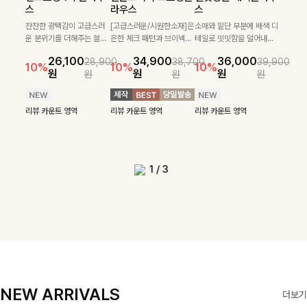
필첸체크 스트링블라
특스트라이프 링클원
헨틴링클 날개티셔츠
부니트
스
라우스
스
우스+플레어스커트
피스+스트링자켓
+치마바지SET
부드럽게 몸을 감싸는 니트
넉넉한 핏으로 편하게 착용
SET
SET
짜임으로 편안한 착용감을
[골드버튼/클래식무드🤍]
가능한 심플&베이직 무드의
잔잔한 광택감이 고급스러
[고급스러운/시원한소재]은
소매와 밑단 부분에 배색 디
[텐션감↑/구김↓]가볍게
더해드리며 여유 있게 떨어
스트라이프 패턴으로 데일
니트!레터리 펜던트로 고급
운 분위기를 더해주는 블라
은한 체크 패턴과 브이넥으
테일로 밋밋함을 덜어내고
[활용도 좋은 투피스]은은한
가볍고 시원한 링클 원피스
입기만 해도 코디가 완성되
24,300
25,800
26,900
28,600
지는 핏과 브이넥 디자인이
리룩에 포인트를 더해줄 아
스러운 포인트를 내어주었
우스예요 ✨ 허리 스트링과
로 단정하면서 실버버튼으
더욱 멋스럽게 연출되며 링
10%
10%
체크 패턴과 허리 스트링 디
와 스트링 자켓이 세트로 구
는 세트 아이템으로, 자연스
원
31,900
원
26,100
34,900
36,000
원
35,400
원
28,900
38,700
39,900
29,900
여리여리한 실루엣을 완성
이템입니다 카라넥 디자인
어요:D
프릴 밑단이 자연스럽게 실
로 고급스러운 디테일을 넣
클 소재로 구김 걱정없이 즐
33,900
10%
테일이 어우러진 투피스 세
성되어 코디 고민 없이 완성
럽게 퍼지는 프릴 날개 소매
10%
10%
10%
12%
원
원
원
원
원
원
원
원
42,900
69,900
원
해드려요 ✨ 단독은 물론 다
으로 깔끔한 이미지로 만들
루엣을 살려주며, 여유로운
었으며 밑단스트링으로 핏
길 수 있는 블라우스랍니
49,800
79,400
원
트입니다. 여유로운 상의와
도 높은 스타일링을 연출해
가 우아한 포인트를 더해드
14%
12%
원
원
양한 아우터와도 자연스럽
어 주는 7부 니트입니다 ~
핏으로 편안하면서도 여성
을 더욱 깔끔하게 잡아주는
다:)
원
원
풍성하게 퍼지는 롱스커트가
주는 아이템 🤍 따로 또 같
립니다💕 잔잔한 링클 텍스
리뷰 카운트 영역
리뷰 카운트 영역
게 매치되는 데일리 니트랍
스러운 무드를 완성해준답
블라우스예요 :)
자연스러운 체형 커버는 물
이 활용하기 좋아 실용적이
처 소재와 편안한 허리밴딩
리뷰 카운트 영역
리뷰 카운트 영역
리뷰 카운트 영역
리뷰 카운트 영역
니다
니다 🤍
리뷰 카운트 영역
론, 단품으로도 다양하게 활
며, 스트링 디테일로 다양한
으로 하루 종일 산뜻하고 쾌
리뷰 카운트 영역
리뷰 카운트 영역
용하기 좋아요🖤
핏을 연출할 수 있어 데일리
적하게 즐겨보세요!
부터 여행룩까지 멋스럽게
즐기기 좋아요 ✨
1
/
3
NEW ARRIVALS
더보기