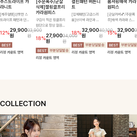
추스트라이프 카
[주문폭주/군살
캘핀패턴 버튼니
롬셔링배색 카라
라니트
삭제]젤링클프리
트
원피스
카라원피스
[캐주얼템]산뜻한 스
[입체패턴/고급스러
[군살커버💕/주문폭
트라이프 패턴과 단정
구김이 적은 링클프리
움]브이넥 라인과 감
주]배색 카라와 스트
한 카라 디자인이 어
원단으로 항상 깔끔하
각적인 패턴이 어우러
라이프 패턴으로 캐주
29,900
32,900
32,900
33,900
40,100
3
우러져 깔끔한 무드를
게 착용 가능하며 일
져 포인트 있게 즐기
얼한 무드를 더한 롱
12%
18%
15%
원
27,900
원
원
원
34,000
원
완성해주는 니트 🤍
자로 떨어지는 넉넉한
기 좋은 가디건 🤍 가
원피스 🖤 셔링 디테
18%
원
원
부드러운 착용감과 편
핏으로 군살을 완벽히
볍게 걸쳐주기만 해도
일과 쫀쫀한 스판 소
안한 핏으로 데님부터
커버해주는 원피스에
스타일리시한 무드를
재로 편안하면서도 여
리뷰 카운트 영역
리뷰 카운트 영역
리뷰 카운트 영역
슬랙스까지 다양하게
요🖤
더해주어 데일리하게
성스럽게 연출돼요
리뷰 카운트 영역
매치하기 좋아 데일리
활용하기 좋아요 ✨
룩부터 출근룩까지 활
용도 높게 즐기기 좋
은 아이템이에요 ✨
COLLECTION