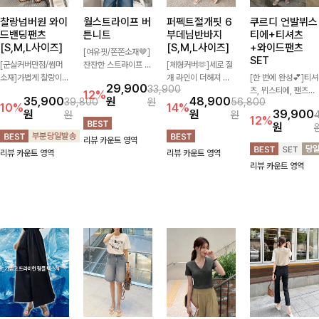
찰랑넘버원 와이
월스트라이프 버
퍼펙트절개핏 6
쿠르디 언발뷔스
드밴딩팬츠
튼니트
부데님반바지
티에+티셔츠
[S,M,L사이즈]
[S,M,L사이즈]
+와이드팬츠
[여유핏/쫀쫀소재🤎]
SET
[군살커버만점/썸머
잔잔한 스트라이프 패
[체형커버🫶]세로 절
소재]가볍게 찰랑이는
턴과 버튼 포인트가
개 라인이 더해져 다
[한 번에 완성💕]티셔
29,900
33,900
원단과 여유로운 와이
더해져 캐주얼하면서
리 라인을 더욱 길고
츠, 뷔스티에, 팬츠까
12%
35,900
원
48,900
39,800
원
56,800
드 핏으로 하루 종일
도 세련된 무드를 연
슬림하게 연출해주는
지 한 번에 구성된 실
10%
14%
원
원
39,900
원
원
편안하게 착용하실 수
출해주는 니트- 가볍
5부 데님 반바지 🤍
속 있는 3피스 세트
12%
원
있는 팬츠입니다 🖤
고 부드러운 착용감으
부담 없는 기장과 여
🖤 따로 또 같이 활용
리뷰 카운트 영역
✨ 허리 전체 밴딩과
로 단독은 물론 데일
유로운 핏으로 편안하
하기 좋아 코디 걱정
리뷰 카운트 영역
리뷰 카운트 영역
스트링 디테일로 안정
리룩으로 활용하기 좋
게 착용되며 다양한
없이 데일리하게 즐기
리뷰 카운트 영역
감 있는 착용감을 더
은 아이템!
상의와 손쉽게 매치되
기 좋아요 ✨
해드려요!
어 데일리부터 휴가룩
까지 활용도 높게 즐
기기 좋아요 d