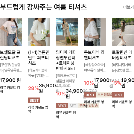
부드럽게 감싸주는 여름 티셔츠
더보기
브쉘모달 프
(1+1)앤튼펜
밍디아 레터
콘브이넥 라
로잘린넨 레
린팅티셔츠
던트 퍼프티
링맨투맨티
벨티셔츠
터링티셔츠
셔츠
+트레이닝
[꾸안꾸/만능템
[매일입어요🩵]
[바람처럼가벼
반바지SET
✨]알록달록한
[하트케이블짜
여유롭게 떨어지
운]산뜻한 플라
레터링에 조개
임❤️]무더운 여
[활용도높은🤍]
는 실루엣과 깔
워 레터링과 여
17,900
원
17,900
19,9
19,800
프린팅으로 밋밋
름 사랑스러운
심플한 레터링
끔한 브이넥 디
유로운 핏이 어
10%
13%
35,900
원
원
49,800
원
하지 않으면서
낭만같은 티셔츠
포인트의 반팔
자인으로 데일리
우러져 편안하게
리뷰 카운트 영
28%
원
34,900
원
38,700
아기자기한 감성
역
소재감에서 주는
티셔츠와 여유롭
하게 즐기기 좋
즐기기 좋은 티
10%
원
원
을 더해 룩에 포
포인트와 금장으
게 떨어지는 반
은 티셔츠- 소매
셔츠 💚 롤업 소
리뷰 카운트 영
리뷰 카운트 영
인트가 되어줄
로 고급스러움도
바지 조합으로
라벨 디테일이
매 디테일과 부
역
역
리뷰 카운트 영
캐주얼한 무드의
놓치지 말아요♥
꾸안꾸 무드 제
은은한 포인트를
드러운 분위기가
역
리뷰 카운트 영
티셔츠!
대로 살려주는
더해 심플하면서
더해져 꾸안꾸
역
트레이닝 세트
도 센스 있는 스
데일리룩으로 활
🖤 편안한 착용
타일을 완성해드
용하기 좋아요-
감에 캐주얼한
려요!