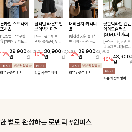
룬카일 스트라이
윌리덤 라운드앤
더리골지 카라니
굿핀턱라인 린넨
프셔츠
브이넥가디건
트
와이드슬랙스
[S,M,L사이즈]
[1만장돌파**1위템
[부드러운소재]브이
[텐션감 굿👍]클래식
🏆]가볍게 걸쳐도 살
넥과 라운드넥, 두 가
한 배색 카라와 골드
[군살커버✨]린넨 혼
아나는 산뜻한 컬러
지 넥 라인 중 취향에
버튼 디테일이 세련된
방 소재로 시원하고
29,900
20,900
29,900
34,300
23,200
33,900
감, 여름에 딱 맞는 코
맞게 선택할 수 있는
포인트를 더해주는 니
쾌적하게 즐기기 좋은
13%
10%
12%
원
원
원
43,900
원
원
원
튼 셔츠❤️ 여유 있는
활용도 높은 가디건
트입니다. 세로 골지
와이드 슬랙스입니다.
10%
원
핏과 스트라이프 패
🤍 부드러운 착용감
짜임이 슬림한 실루엣
핀턱 디테일과 여유로
턴, 자연스러운 실루
과 베이직한 디자인으
을 연출해 단정하면서
운 와이드 핏이 더해
리뷰 카운트 영역
리뷰 카운트 영역
리뷰 카운트 영역
엣으로 데일리 코디에
로 단독은 물론 가볍
도 여성스러운 무드를
져 길고 멋스러운 실
리뷰 카운트 영역
부담 없이 매치된답니
게 걸쳐 입기 좋아 데
완성해드려요.
루엣을 완성해드려
다:)
일리룩부터 출근룩까
요-
지 다양하게 즐기기
좋은 아이템이에요 ✨
한 벌로 완성하는 로맨틱 #원피스