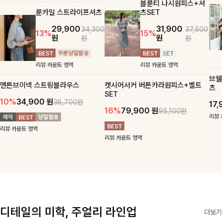
블룬티 나시원피스+셔
룬카일 스트라이프셔츠
츠SET
29,900
31,900
34,300
37,500
13%
15%
원
원
원
원
리뷰 카운트 영역
리뷰 카운트 영역
브쉘
맨튼브이넥 스트링블라우스
캣시어서커 버튼카라원피스+벨트
츠
SET
10%
34,900
원
38,700원
17
16%
79,900
원
95,100원
리뷰 
리뷰 카운트 영역
리뷰 카운트 영역
디테일의 미학, 주얼리 라인업
더보기