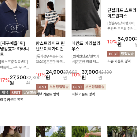
[재구매율1위]
함스트라이프 린
메칸드 카라블라
딘젤퍼프 스트라
냉감효과 카라니
넨브이넥가디건
우스
이프원피스
트
[통기성우수🧊/리오
[썸머원단🌊/팔뚝커
[청순무드/체형커버]
[베스트🏆접촉냉감]
셀소재]은은한 배색
버]은은한 링클 텍스
꾸안꾸 무드의 정석
여름에도 무더위 걱정
스트라이프 패턴으로
처와 여유로운 실루엣
🤍 가볍고 산뜻한 착
24,900
37,900
64,900
27,600
42,100
할 필요가 없어요!얇
캐주얼하면서도 산뜻
이 만나 내추럴하면서
용감으로 여름 내내
10%
10%
10%
27,300
원
원
원
32,800
원
원
고 가벼운 소재감으로
한 무드 살려주는 니
도 세련된 무드를 연
손이 자주 가는 원피
17%
원
원
여름에도 시원하게 즐
트 가디건 💛 브이넥
출해주는 블라우스-
스예요- 은은한 스트
기실 수 있는 니트랍
라인에 슬림하게 떨어
데일리룩부터 출근룩
라이프 패턴과 여유로
리뷰 카운트 영역
리뷰 카운트 영역
리뷰 카운트 영역
니다
지는 핏 더해져 단독
까지 다양하게 활용하
운 핏이 만나 편안함
리뷰 카운트 영역
으로도 여리하고 세련
기 좋은 베이직한 디
은 물론, 고급스러운
되게 입어져요-
자인!
분위기까지 더해드립
니다