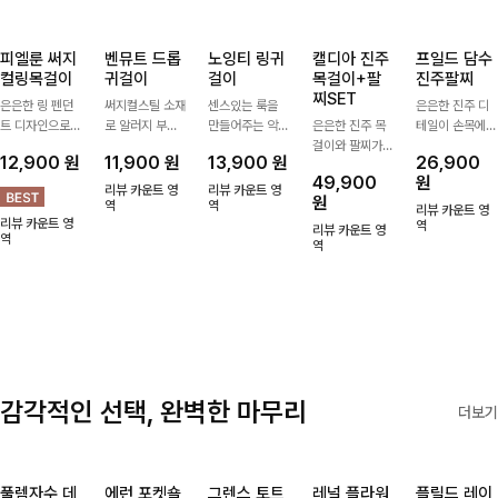
피엘룬 써지
벤뮤트 드롭
노잉티 링귀
캘디아 진주
프일드 담수
컬링목걸이
귀걸이
걸이
목걸이+팔
진주팔찌
찌SET
은은한 링 펜던
써지컬스틸 소재
센스있는 룩을
은은한 진주 디
트 디자인으로
로 알러지 부담
만들어주는 악세
은은한 진주 목
테일이 손목에
심플한 POINT,
없이 편안하게
사리심플한 디자
걸이와 팔찌가
고급스러운 포인
12,900
원
11,900
원
13,900
원
26,900
써지컬스틸 소재
착용하기 좋은
인의 링 귀걸이
세트로 구성되어
트를 더해주는
49,900
원
로 변색 걱정 없
귀걸이예요부드
로 매일 손이 가
한 번에 완성도
팔찌 🤍 심플하
리뷰 카운트 영
리뷰 카운트 영
원
이 데일리로 착
러운 곡선의 드
역
요-
역
높은 스타일링을
면서도 우아한
리뷰 카운트 영
리뷰 카운트 영
용하기 좋아요-
롭 라인이 얼굴
연출해주는 아이
디자인으로 데일
역
리뷰 카운트 영
역
선을 따라 은은
템 🤍 데일리룩
역
리룩은 물론 하
하게 포인트를
부터 하객룩, 모
객룩, 특별한 날
더해준답니다
임룩까지 우아한
까지 다양한 스
포인트를 더해주
타일에 자연스럽
며 따로 또는 함
게 어우러져요
께 다양하게 활
✨
용하기 좋아요
✨
감각적인 선택, 완벽한 마무리
더보기
풀렘자수 데
에런 포켓숄
그렌스 토트
레널 플라워
플릴드 레이