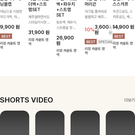
님볼캡
더백+스트
백+파우치
머리끈
스스카프
랩SET
+스트랩
데님으로 시원한
아크릴 플라워로
두건으로도, 스
SET
무드가득, 자수
캐주얼하면서도
발랄하고 캐주얼
카프로도, 케이
로 트렌디한 포
스타일리시한 무
토트백, 파우치,
한 무드가 느껴
프로도 착용 가
9,900
원
3,600
14,900
원
3,900
인트까지볼캡 하
드를 더해주는
스트랩을 한 번
지는 헤어아이템
능한 만능
10%
31,900
원
원
원
나만으로 포인트
멀티 포켓 숄더
에 드리는
ITEM-!
26,900
가 되어주는 아
백-가볍게 매기
ITEM활용도 높
러블리하고 소녀
리뷰 카운트 영
원
리뷰 카운트 영
리뷰 카운트 영
이템
좋은 디자인과
역
게 어디에든 다
스러운 감성 가
역
역
리뷰 카운트 영
실용적인 수납으
양하게 즐겨주세
득 챙겨가세요-
리뷰 카운트 영
역
로 데일리로 활
요 ;)
역
용하기 좋아요
SHORTS VIDEO
더보기