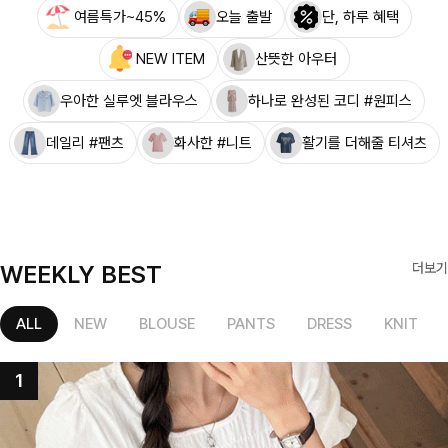
여름특가~45%
오늘 출발
단, 하루 혜택
NEW ITEM
산뜻한 아우터
우아한 실루엣 블라우스
하나로 완성된 코디 #원피스
데일리 #팬츠
화사한 #니트
활기를 더해줄 티셔츠
WEEKLY BEST
더보기
ALL
NEW
BLOUSE
PANTS
DRESS
KNIT