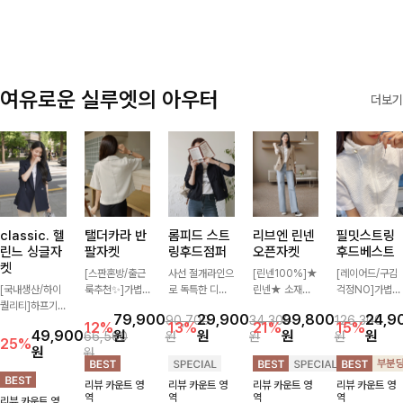
감성까지 더해져
데일리하게 손이
자주 가요
여유로운 실루엣의 아우터
더보기
classic. 헬
탤더카라 반
롬피드 스트
리브엔 린넨
필밋스트링
린느 싱글자
팔자켓
링후드점퍼
오픈자켓
후드베스트
켓
[스판혼방/출근
사선 절개라인으
[린넨100%]★
[레이어드/구김
[국내생산/하이
룩추천✨]가볍
로 독특한 디자
린넨★ 소재의
걱정NO]가볍게
퀄리티]하프기
게 툭 걸치기 좋
인을 담았으며
시원함과 오픈
툭 걸치기 좋은
79,900
29,900
99,800
24,9
90,700
34,300
126,300
장의 부담스럽지
은 반팔 자켓으
가볍고 심플해서
디자인으로 더욱
캐주얼 무드의
12%
13%
21%
15%
49,900
원
원
원
원
66,500
원
원
원
않은 기장으로
로, 큼직한 버튼
데일리로 간단하
경쾌한 자켓! 자
스트링 후드 베
25%
원
원
클래식이 주는
과 플랩 포켓 디
게 걸치기 좋은
수 디테일로 세
스트 🖤 밑단 스
멋!스탠다드한
테일이 캐주얼하
스트링점퍼에요!
련된 포인트까지
트링 디테일로
리뷰 카운트 영
리뷰 카운트 영
리뷰 카운트 영
리뷰 카운트 영
핏이 멋스러운,
면서도 세련된
모두 가진 믿을
핏 조절이 가능
역
역
역
역
리뷰 카운트 영