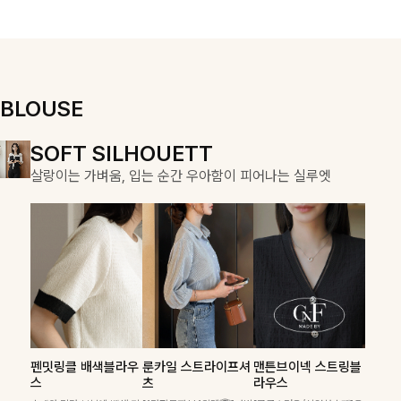
게 즐기기 좋아
여성스럽고 편안
요-
하게 즐기기 좋
아요
BLOUSE
DOUBLE THE JOY
SOFT SILHOUETT
COZY ESSENTIAL
함께할 때 더욱 완벽한, 합리적인 선택으로 채우는 즐거움
살랑이는 가벼움, 입는 순간 우아함이 피어나는 실루엣
매일의 일상을 부드럽게 감싸줄 니트 컬렉션
칠스트라이프 카
폴딘울 골지유넥
론클디 브이넥니
라7부니트
니트
트
펜밋링클 배색블라우
룬카일 스트라이프셔
맨튼브이넥 스트링블
헨틴링클 날개티셔츠
특스트라이프 링클원
테킷미 레터링티셔츠
[골드버튼/클래식무
[여리핏/가벼운착용
부드럽게 몸을 감싸는
스
츠
라우스
+치마바지SET
피스+스트링자켓SET
+반바지SET
드🤍]스트라이프 패
감]은은하게 더해진
니트 짜임으로 편안한