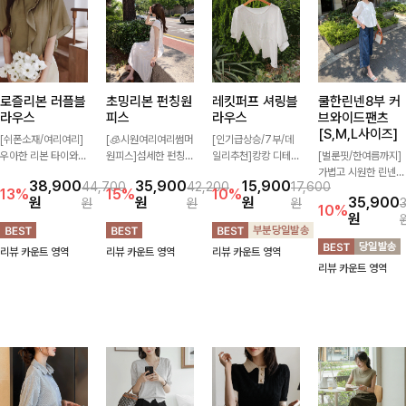
로즐리본 러플블
초밍리본 펀칭원
레킷퍼프 셔링블
쿨한린넨8부 커
라우스
피스
라우스
브와이드팬츠
[S,M,L사이즈]
[쉬폰소재/여리여리]
[🧊시원여리여리썸머
[인기급상승/7부/데
우아한 리본 타이와
원피스]섬세한 펀칭
일리추천]캉캉 디테일
[벌룬핏/한여름까지]
자연스럽게 흐르는 러
디테일과 리본 포인트
이 더해져 사랑스럽고
가볍고 시원한 린넨
38,900
35,900
15,900
44,700
42,200
17,600
플 디테일이 여성스러
가 어우러져 사랑스러
풍성한 실루엣을 완성
혼방 소재로 한여름까
13%
15%
10%
원
원
원
35,900
원
원
원
운 분위기를 더해주는
운 무드를 더한 원피
해주는 블라우스 🤍
지 쾌적하게 즐기기
10%
원
블라우스 🤎 하늘하
스 🤍 여리하게 퍼지
가볍게 퍼지는 핏으로
좋은 8부 커브 와이드
늘한 소재감과 여유롭
는 실루엣으로 로맨틱
체형을 자연스럽게 커
팬츠 🤍 자연스럽게
리뷰 카운트 영역
리뷰 카운트 영역
리뷰 카운트 영역
게 떨어지는 실루엣으
하고 여성스럽게 연출
버해주며 여성스럽게
떨어지는 커브핏이 멋
리뷰 카운트 영역
로 얼굴까지 화사해
돼요 ✨
즐기기 좋아요 ✨
스러운 실루엣을 연출
보이며 세련되게 즐기
해줘요 ✨
기 좋아요