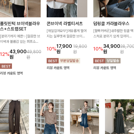
폴릿핀턱 브이넥블라우
콘브이넥 라벨티셔츠
덤링클 카라블라우스
스+스트랩SET
[매일입어요🩵]여유롭게 떨어
[팔뚝커버✌]내추럴한 링클 텍
[분위기까지 예쁜✨]깔끔한 브
지는 실루엣과 깔끔한 브이넥
스처로 분위기 있게 입어지는
이넥과 볼륨감 있는 퍼프소매
디자인으로 데일리하게 즐기기
블라우스🖤 브이넥 카라 디자
17,900
34,900
19,800
38,70
의 조화가 돋보이는 아이템✨
좋은 티셔츠- 소매 라벨 디테
인에 여유로운 소매핏 더해져
10%
10%
43,900
원
원
49,800
원
원
허리 스트랩으로 원하는 핏을
일이 은은한 포인트를 더해 심
여리하면서도 시원한 무드로
12%
원
원
연출할 수 있어 더욱 날씬해 보
플하면서도 센스 있는 스타일
즐기기 좋아요-
이며, 데님부터 슬랙스까지 매
을 완성해드려요!
리뷰 카운트 영역
리뷰 카운트 영역
치만으로도 분위기 있는 스타
리뷰 카운트 영역
일이 완성됩니다🌸