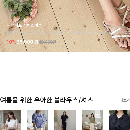
룬셀퍼프 셔링원피스
[데이트룩추천🩷]은은한 셔링 디테일과 퍼프 소매가 어우러져 사랑스러운 무드를 완성해주는 원
모크 밴딩이 슬림한 실루엣을 연출해주며, 자연스럽게 퍼지는 플레어 라인으로 여성스럽고 편안
10%
36,900
원
40,900원
요
여름을 위한 우아한 블라우스/셔츠
더보기