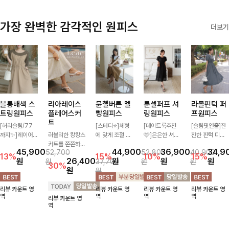
출근룩까지 모두
책임질 데일리
가장 완벽한 감각적인 원피스
더보기
팬츠랍니다
블룽배색 스
리아레이스
뮨첼버튼 멜
룬셀퍼프 셔
라몰핀턱 퍼
트링원피스
플레어스커
빵원피스
링원피스
프원피스
트
[허리슬림/77
[스테디⭐]체형
[데이트룩추천
[슬림핏연출]잔
까지✨]레이어
러블리한 캉캉스
에 맞게 조절 가
🩷]은은한 셔링
잔한 핀턱 디테
드한 듯한 배색
커트를 쫀쫀하게
능한 어깨 스트
디테일과 퍼프
일과 허리 링이
45,900
44,900
36,900
34,9
52,700
52,800
40,900
디자인으로 하나
입어 편안하고
랩으로 된 멜빵
소매가 어우러져
더해져 여성스러
13%
15%
10%
15%
원
26,400
원
원
원
원
37,700
원
원
만 입어도 완성
예쁘게♡
원피스-! 포켓
사랑스러운 무드
운 실루엣을 완
30%
원
원
도 높은 스타일
버튼 디테일로
를 완성해주는
성해드리는 롱
을 연출해주는
포인트를 더했으
원피스🤍 허리
원피스🤍✨ 가
리뷰 카운트 영
리뷰 카운트 영
리뷰 카운트 영
리뷰 카운트 영
원피스- 허리 스
며 간단하게 레
스모크 밴딩이
볍고 산뜻한 소
역
역
역
역
리뷰 카운트 영
트링으로 슬림한
이어드해서 입기
슬림한 실루엣을
재감으로 한여름
역
실루엣을 조절할
좋아요~
연출해주며, 자
까지 시원하게
수 있어 편안하
연스럽게 퍼지는
착용하기 좋아
면서도 여성스럽
플레어 라인으로
요-