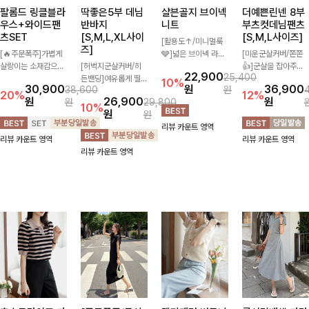
팔롬드 링클블라
딱좋은5부 데님
샬븐골지 브이넥
더예쁜린넨 8부
우스+와이드팬
반바지
니트
부츠컷데님팬츠
츠SET
[S,M,L,XL사이
[S,M,L사이즈]
[활용도↑/미니멀룩
즈]
[🔥주문폭주]가볍게
🩶]넓은 브이넥 라인
[미운군살커버/쫀쫀
살랑이는 소재감으로
[허벅지군살커버/히
과 쫀쫀한 골지 소재
👍]군살을 잡아주는
22,900
25,400
시원하고 여성스럽게
든밴딩]여유롭게 떨어
로 몸에 편안하게 닿
깔끔한 부츠컷 핏에
10%
30,900
원
36,900
38,600
원
입어지는 블라우스
지는 와이드핏과 부담
으며 슬림한 실루엣을
발목이 드러나는 8부
20%
12%
원
26,900
원
원
29,800
+팬츠 세트 🖤 허리
없는 5부 기장으로 편
만들어주고 데일리로
기장으로 다리를 슬림
10%
원
원
밴딩 디테일로 편안하
안하게 즐기기 좋은
입어도 손색없는 니트
하고 길어보이게 만들
리뷰 카운트 영역
면서도 자연스럽게 라
데님 팬츠 ✨ 빈티지
에요!
어주며 생지 소재로
리뷰 카운트 영역
리뷰 카운트 영역
인 잡아주어 꾸안꾸
한 워싱감이 더해져
멋을 더한 데님팬츠에
리뷰 카운트 영역
무드로 멋스럽게 완
캐주얼하면서도 트렌
요~!
성!
디한 무드로 연출