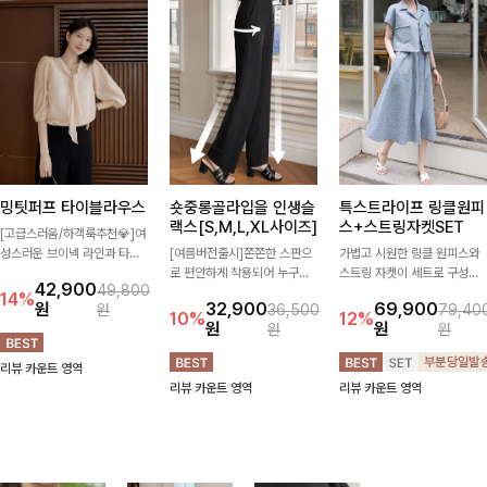
밍팃퍼프 타이블라우스
숏중롱골라입을 인생슬
특스트라이프 링클원피
랙스[S,M,L,XL사이즈]
스+스트링자켓SET
[고급스러움/하객룩추천💎]여
성스러운 브이넥 라인과 타이
[여름버전출시]쫀쫀한 스판으
가볍고 시원한 링클 원피스와
디테일이 어우러져 우아한 무
로 편안하게 착용되어 누구나
스트링 자켓이 세트로 구성되
42,900
49,800
드를 완성해주는 7부 블라우
입기 좋은 데일리 슬랙스!숏·기
어 코디 고민 없이 완성도 높은
14%
원
32,900
69,900
원
36,500
79,40
스 🤍 여유로운 7부 소매로 편
본·롱 기장과 와이드·부츠컷 핏
스타일링을 연출해주는 아이템
10%
12%
원
원
원
원
안하게 착용되며 데일리룩부터
까지 취향에 맞게 선택할 수 있
🤍 따로 또 같이 활용하기 좋
출근룩, 하객룩까지 세련된 스
어 더욱 만족스러워요
아 실용적이며, 스트링 디테일
리뷰 카운트 영역
타일링을 연출하기 좋은 아이
로 다양한 핏을 연출할 수 있어
리뷰 카운트 영역
리뷰 카운트 영역
템이에요
데일리부터 여행룩까지 멋스럽
게 즐기기 좋아요 ✨