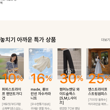
쾌적하면서 세련
무드를 완성해드
만한 아이템이에
해 더욱 멋스럽
역
된 무드의 썸머
려요-
요:)
게 연출돼요
반팔자켓 -
놓치기 아까운 특가 상품
더보기
10
16
30
25
%
%
%
퍼피스트라이
made, 롱브
썸머뉴밴딩 와
밴스트라이프
프 펜던트가디
린넨 자수카라
이드슬랙스
스트링원피스
건
니트
[S,M,L사이
[700장 돌파☆]
즈]
[여유핏/부드러운
[우수한통기성🧊]
허리라인을 예쁘게
소재💙]센스있는
귀여운 엔젤 자수
편안한 7CM 밴딩
잡아주는 스트링과