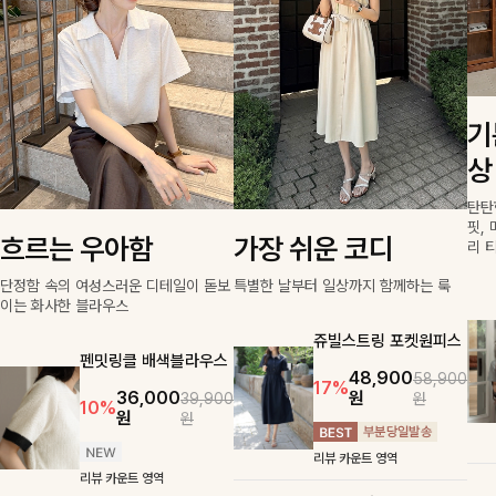
기
상
탄탄
핏,
흐르는 우아함
가장 쉬운 코디
리 
단정함 속의 여성스러운 디테일이 돋보
특별한 날부터 일상까지 함께하는 룩
이는 화사한 블라우스
쥬빌스트링 포켓원피스
펜밋링클 배색블라우스
48,900
58,900
17%
36,000
원
39,900
원
10%
원
원
리뷰 카운트 영역
리뷰 카운트 영역