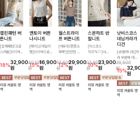
캘핀패턴 버
앤토이 버튼
월스트라이
스몬하트 반
낫비스코스
튼니트
나시니트
프 버튼니트
팔니트
데님카라가
디건
[입체패턴/고급
[페미닌/데일리
[여유핏/쫀쫀소
[비스코스
스러움]브이넥
템]브이넥으로
재🤎]잔잔한 스
100%🤍]사랑
[🧊썸머니트]카
라인과 감각적인
답답하지 않고
트라이프 패턴과
스러운 하트 자
라 부분에 데님
32,900
16,900
29,900
23,900
40,100
19,800
33,900
26,500
패턴이 어우러져
베이직한 디자인
버튼 포인트가
수와 은은한 펀
배색으로 레이어
18%
15%
12%
10%
원
원
원
원
32,9
원
원
원
원
포인트 있게 즐
의이너로 단독으
더해져 캐주얼하
칭 짜임이 만나
드한 듯한 느낌
15%
원
기기 좋은 가디
로도 언제나 만
면서도 세련된
로맨틱한 무드를
을 주며 비스코
건 🤍 가볍게 걸
능 아이템!산뜻
무드를 연출해주
더해주는 반팔
스 혼방 소재로
리뷰 카운트 영
리뷰 카운트 영
리뷰 카운트 영
리뷰 카운트 영
쳐주기만 해도
한 여름, 시원하
는 니트- 가볍고
니트-가볍고 통
시원쾌적하게 즐
역
역
역
역
리뷰 카운트 영
스타일리시한 무
게 보내요 :) ♡
부드러운 착용감
기성 좋은 니트
길 수 있는 가디
역
드를 더해주어
으로 단독은 물
소재로 한여름까
건이에요~!
데일리하게 활용
론 데일리룩으로
지 시원하게
하기 좋아요 ✨
활용하기 좋은
아이템!