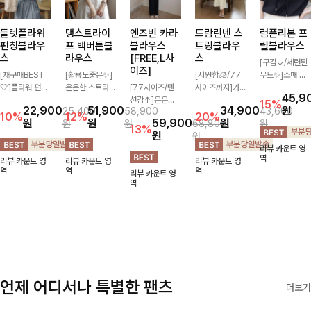
들렛플라워
댕스트라이
엔즈빈 카라
럼픈리본 프
드람린넨 스
펀칭블라우
프 백버튼블
블라우스
릴블라우스
트링블라우
스
라우스
[FREE,L사
스
[구김↓/세련된
이즈]
[재구매BEST
[활용도좋은✨]
무드✨]소매 핀
[시원함🧊/77
🤍]플라워 펀칭
은은한 스트라이
[77사이즈/텐
턱으로 핏을 깔
사이즈까지]가
45,9
패턴이 너무나도
프 패턴이 더해
션감↑]은은한
끔하게 잡아주고
볍고 내추럴한
15%
22,900
51,900
원
34,900
25,400
58,900
43,600
사랑스러워 자꾸
져 심플한 코디
버튼과 세일러
프릴 디자인이
텍스처가 돋보이
10%
12%
20%
원
원
59,900
원
원
원
68,800
원
만 손이 가는 아
에도 세련된 포
카라 디테일이
들어간 세일러
는 블라우스로,
13%
원
원
이템 ! 어깨 퍼프
인트를 더해드리
더해져 단정하면
카라와 리본으로
답답함 없는 슬
리뷰 카운트 영
디자인이 귀여운
며 깔끔한 스트
서도 여성스러운
여성스럽고 러블
릿 카라 디자인
역
리뷰 카운트 영
리뷰 카운트 영
리뷰 카운트 영
무드를 주는 블
라이프 디테일로
무드가 느껴지는
리한 분위기를
이 얼굴선을 더
역
역
역
리뷰 카운트 영
라우스입니다 ~
유행 없이 오래
블라우스예요 여
더한 블라우스♡
욱 시원하게 연
역
함께하기 좋은
유로운 핏과 차
출해드립니다
블라우스예요
르르 떨어지는
🤍🌿
실루엣으로 데일
리는 물론 출근
룩까지 깔끔하게
즐기기 좋은 아
이템이랍니다
언제 어디서나 특별한 팬츠
더보기