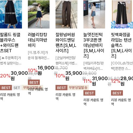
팔롬드 링클
러블리캉캉
찰랑넘버원
늘멋진핀턱
핏백화점골
블라우스
데님치마반
와이드밴딩
3부코튼앤
라입는 텐션
+와이드팬
바지
팬츠[S,M,L
데님반바지
슬랙스
츠SET
사이즈]
[S,M,L사이
[S,M,L사이
[이.염.주.의]가
즈]
즈]
[🔥주문폭주]가
운데 절개라인과
[군살커버만점/
볍게 살랑이는
자연스러운 셔링
썸머소재]가볍
[데일리추천/완
[COOL🧊/핏선
16,900
18,700
소재감으로 시원
으로 캉캉스커트
게 찰랑이는 원
벽커버👍]미운
택]쫀쫀한 스판
10%
30,900
원
35,900
38,600
원
39,800
하고 여성스럽게
를 입은 듯한 느
단과 여유로운
군살은 쏙 가려
15% 소재로 하
20%
10%
원
원
31,900
28,9
원
원
35,800
입어지는 블라우
낌을 주는 치마
와이드 핏으로
주고 다리는 더
루 종일 편안하
11%
12%
원
원
원
스+팬츠 세트
반바지! 데님 소
하루 종일 편안
욱 길어보이게
게 입어지면서
리뷰 카운트 영
🖤 허리 밴딩 디
재로 여성스럽고
하게 착용하실
하는 넉넉한 3
깔끔한 핏까지
역
리뷰 카운트 영
리뷰 카운트 영
테일로 편안하면
캐주얼하게 즐길
수 있는 팬츠입
부 기장감으로
완성해주는 슬랙
역
역
리뷰 카운트 영
리뷰 카운트 영
서도 자연스럽게
수 있어요💙
니다 🖤✨ 허리
편안하면서 핀턱
스🖤 절개와이
역
역
라인 잡아주어
전체 밴딩과 스
디테일로 멋을
드·핀턱와이드·
꾸안꾸 무드로
트링 디테일로
살린 코튼&데님
부츠컷·일자까지
멋스럽게 완성!
안정감 있는 착
반바지에요~!
취향 따라 골라
용감을 더해드려
입기 좋은 4가
요!
지 디자인 구성
으로 데일리부터