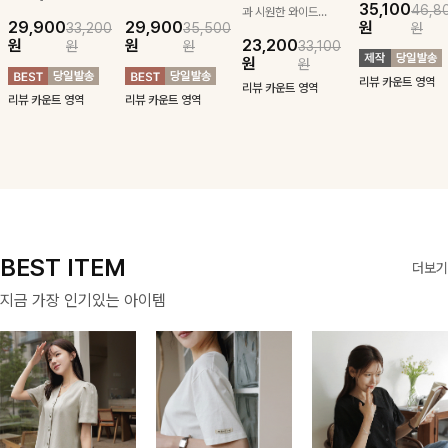
35,100
46,8
스트라이프 패턴에
로 은은한 포인트
과 시원한 와이드
깔끔한 스트라이프
29,900
29,900
원
33,200
35,500
원
귀여운 퍼피 펜던
가 되어주는 니트:)
구김 제로 슬랙스
패턴에 링클프리!
원
원
23,200
원
원
33,100
트로 포인트를 선
카라와 버튼 디테
로 여름 잡아보자 !
💙플레어지는 롱한
원
원
사하는 니트 가디
일로 밋밋함을 덜
기장감까지 완벽한
리뷰 카운트 영역
건을 소개할게요 :)
어냈고 린넨 혼방
데일리 원피스:B
리뷰 카운트 영역
리뷰 카운트 영역
리뷰 카운트 영역
소재로 입자마자
시원함을 느낄 수
있어요🤍
BEST ITEM
더보기
지금 가장 인기있는 아이템