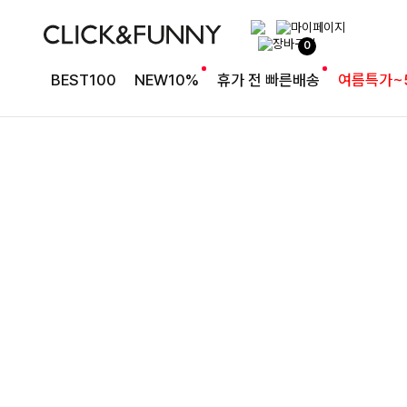
0
BEST100
NEW10%
휴가 전 빠른배송
여름특가~
클릭앤퍼니가 추천하는
여름 원피스
캣밍레이어드 패턴원피스+목걸이SET