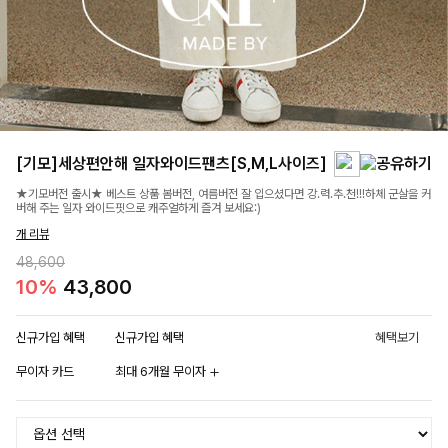
[기모]세상편안해 일자와이드팬츠[S,M,L사이즈]
★기모버전 출시★ 베스트 상품 봄버전, 여름버전 잘 입으셨다면 강.력.추.천!!!하체 군살을 커
버해 주는 일자 와이드핏으로 캐주얼하게 즐겨 보세요:)
개 리뷰
48,600
10%
43,800
신규가입 혜택
신규가입 혜택
혜택보기
무이자 카드
최대 6개월 무이자