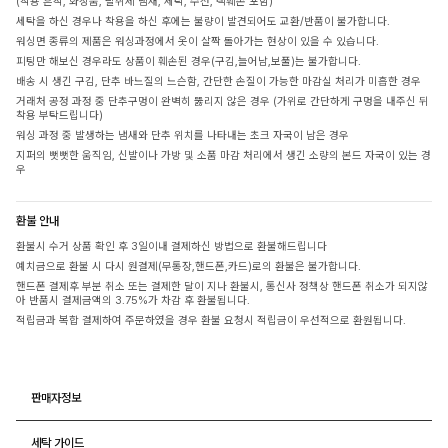
(착용 흔적, 화장품, 탈취제 냄새, 세탁, 수선, 택훼손 포함)
세탁을 하신 경우나 착용을 하신 후에는 불량이 발견되어도 교환/반품이 불가합니다.
워싱면 종류의 제품은 워싱과정에서 옷이 살짝 돌아가는 현상이 있을 수 있습니다.
피팅만 해보신 경우라도 상품이 훼손된 경우(구김,늘어남,보풀)는 불가합니다.
배송 시 생긴 구김, 단추 바느질의 느슨함, 간단한 손질이 가능한 마감실 처리가 미흡한 경우
거래처 공정 과정 중 단추구멍이 완벽히 뚫리지 않은 경우 (가위로 간단하게 구멍을 내주신 뒤
착용 부탁드립니다)
워싱 과정 중 발생하는 냄새와 단추 위치를 나타내는 초크 자국이 남은 경우
지퍼의 뻣뻣한 움직임, 신발이나 가방 및 소품 마감 처리에서 생긴 소량의 본드 자국이 있는 경
우
환불 안내
환불시 수거 상품 확인 후 3일이내 결제하신 방법으로 환불해드립니다
예치금으로 환불 시 다시 원결제(무통장,핸드폰,카드)로의 환불은 불가합니다.
핸드폰 결제후 부분 취소 또는 결제한 달이 지나 환불시, 통신사 정책상 핸드폰 취소가 되지않
아 반품시 결제금액의 3.75%가 차감 후 환불됩니다.
적립금과 복합 결제하여 주문하였을 경우 환불 요청시 적립금이 우선적으로 환원됩니다.
판매자정보
세탁 가이드