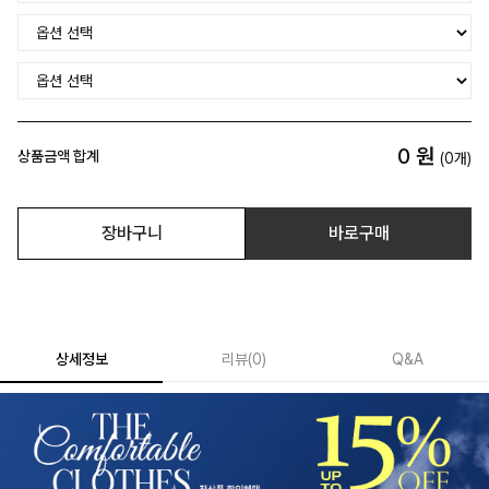
0
원
상품금액 합계
(
0
개)
장바구니
바로구매
상세정보
리뷰
(
0
)
Q&A