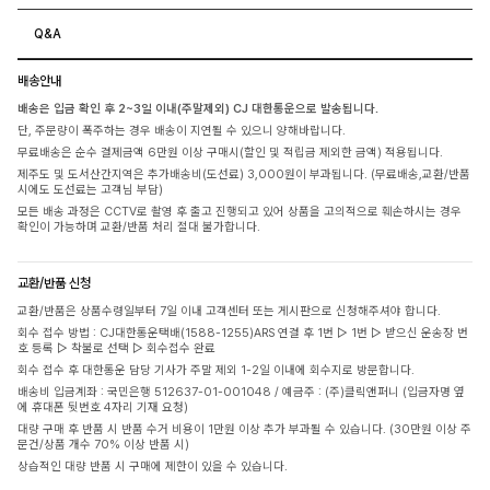
Q&A
배송안내
배송은 입금 확인 후 2~3일 이내(주말제외) CJ 대한통운으로 발송됩니다.
단, 주문량이 폭주하는 경우 배송이 지연될 수 있으니 양해바랍니다.
무료배송은 순수 결제금액 6만원 이상 구매시(할인 및 적립금 제외한 금액) 적용됩니다.
제주도 및 도서산간지역은 추가배송비(도선료) 3,000원이 부과됩니다. (무료배송,교환/반품
시에도 도선료는 고객님 부담)
모든 배송 과정은 CCTV로 촬영 후 출고 진행되고 있어 상품을 고의적으로 훼손하시는 경우
확인이 가능하며 교환/반품 처리 절대 불가합니다.
교환/반품 신청
교환/반품은 상품수령일부터 7일 이내 고객센터 또는 게시판으로 신청해주셔야 합니다.
회수 접수 방법 : CJ대한통운택배(1588-1255)ARS 연결 후 1번 ▷ 1번 ▷ 받으신 운송장 번
호 등록 ▷ 착불로 선택 ▷ 회수접수 완료
회수 접수 후 대한통운 담당 기사가 주말 제외 1-2일 이내에 회수지로 방문합니다.
배송비 입금계좌 : 국민은행 512637-01-001048 / 예금주 : (주)클릭앤퍼니 (입금자명 옆
에 휴대폰 뒷번호 4자리 기재 요청)
대량 구매 후 반품 시 반품 수거 비용이 1만원 이상 추가 부과될 수 있습니다. (30만원 이상 주
문건/상품 개수 70% 이상 반품 시)
상습적인 대량 반품 시 구매에 제한이 있을 수 있습니다.