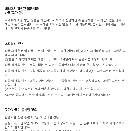
해외에서 확인된 불량제품
반품/교환 안내
국내에서 배송 받은 상품을 개인적으로 해외에 전달하신 후 불량제품으로 확인되었을 경우,
해당 제품이 클릭앤퍼니로 도착된 후에 교환/반품 처리가 가능하며, 클릭앤퍼니에서는 국내택
배비에 한해서 운송비를 부담 합니다
교환운임 안내
상품 교환은 동일 상품 또는 타 상품으로도 교환 가능하며, 교환시 교환배송비 6,000원은 고
객님 부담입니다.
(상품을 저희쪽에 보내는 배송비 3,000+고객님께 다시 발송되는 배송비 3,000)
상품 불량일 경우 : 동일 상품으로 교환시 클릭앤퍼니에서 왕복 운임을 모두 부담합니다.
상품 불량일 경우 : 동일 상품 외 타 상품이나 옵션 변경시 배송비 3,000원 고객님 부담입니
다.
상품 불량일 경우 : 교환이 아닌 변심으로 반품을 할 경우 초기 배송비 3,000원은 고객님 부
담입니다.
(인위적인 훼손 & 수선 등의 악용을 방지하기 위함이니 양해부탁드립니다)
*교환/반품시에도 추가 발생되는 모든 도선료는 고객님께서 부담해주셔야 합니다.
교환/반품이 불가한 경우
반품기한(상품 수령후 7일)이 경과한 경우
공정거래, 표준약관 제 15조 2항에 의한 이용자의 사용 또는 일부 소비에 의하여 재화 가치가
현저히 감소한 경우