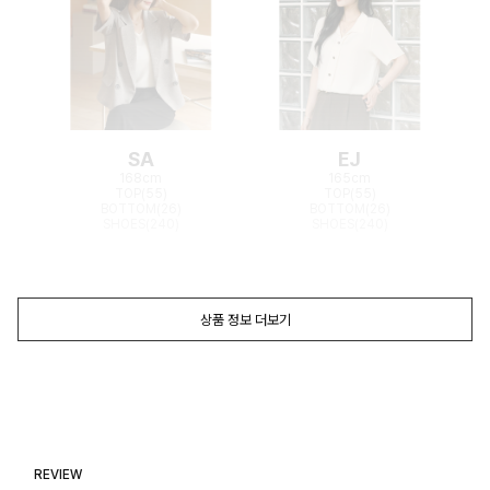
SA
EJ
168cm
165cm
TOP(55)
TOP(55)
BOTTOM(26)
BOTTOM(26)
SHOES(240)
SHOES(240)
상품 정보 더보기
REVIEW