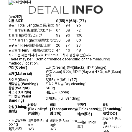
(cm기준)
여름 SIZE
S(55)
M(66)
L(77)
총길이
Total Length/全長/着丈
94
94
95
허리둘레
Waist/腰圍/ウエスト
64
68
72
힙둘레
Hip/臀圍/ヒップ
92
96
100
허벅지둘레
Thigh/大腿圍/太もも
56
58
60
밑위길이
Rise/褲檔長/股上前
26
27
28
밑단둘레
Hem/下擺圍/裾まわり
44
46
48
사이즈는 재는 위치에 따라 1~3cm의 오차가 생길 수 있습니다.
There may be 1~3cm difference depending on the measuring
method / location.
색상(Color)
크림(Cream), 블랙(Black), 베이지(Beige)
면(Cotton) 50%, 레이온(Rayon) 47%, 스판(Span)
소재(Material)
3%
사이즈(Size)
S(55), M(66), L(77)
세탁방법(Washing)
드라이크리닝(Dry cleaning)
중량(Weight)
600g
제조국(Origin)
대한민국(Korea)
허리밴딩(Waist
전체밴딩(Full Banding)
Banding)
두께감
신축성
비침
촉감
안감
(Lining/
(Flexibility/
(Transparency/
(Thickness/生
(Touching/
裏地)
伸縮性)
透け感)
肌ざわり)
地の厚さ)
까슬거림
Rou
기모안감
Na
매우좋음
Flexi
비침있음
See-thro
두꺼움
Thick
gh
pping
ble
ugh
厚手
カサカサして
起毛あり
あり
あり
いる