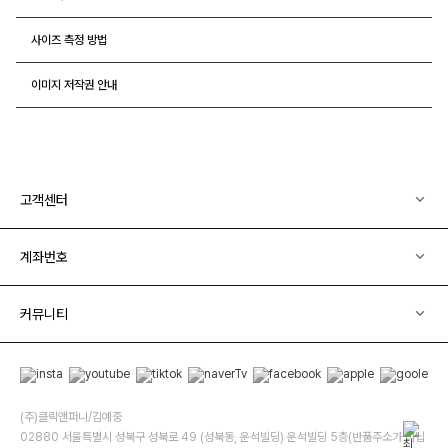
사이즈 측정 방법
이미지 저작권 안내
고객센터
계좌번호
커뮤니티
(주)클릭앤퍼니/김예중
02880 서울특별시 성북구 성북로 49 (성북동, 운석빌딩) 운석빌딩 5층(반품주소가 아닙