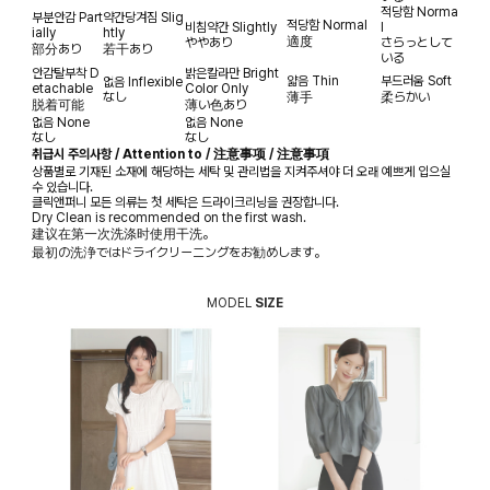
적당함
Norma
부분안감
Part
약간당겨짐
Slig
적당함
Normal
비침약간
Slightly
l
ially
htly
適度
ややあり
さらっとして
部分あり
若干あり
いる
안감탈부착
D
밝은칼라만
Bright
얇음
Thin
부드러움
Soft
없음
Inflexible
etachable
Color Only
なし
薄手
柔らかい
脱着可能
薄い色あり
없음
None
없음
None
なし
なし
취급시 주의사항 / Attention to / 注意事项 / 注意事項
상품별로 기재된 소재에 해당하는 세탁 및 관리법을 지켜주셔야 더 오래 예쁘게 입으실
수 있습니다.
클릭앤퍼니 모든 의류는 첫 세탁은 드라이크리닝을 권장합니다.
Dry Clean is recommended on the first wash.
建议在第一次洗涤时使用干洗。
最初の洗浄ではドライクリーニングをお勧めします。
MODEL
SIZE