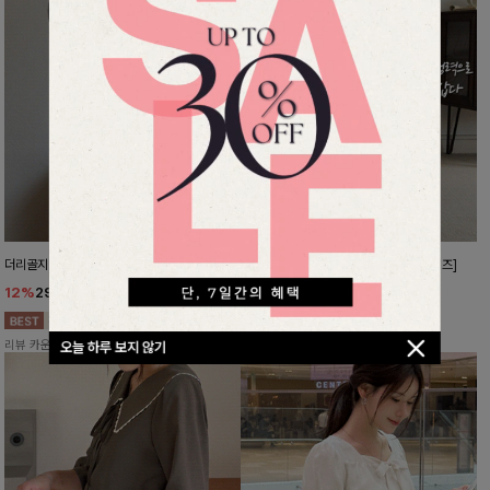
더리골지 카라니트
강력한편안함 와이드슬랙스[FREE,L사이즈]
12%
29,900
원
10%
37,800
원
33,900원
41,900원
리뷰 카운트 영역
리뷰 카운트 영역
오늘 하루 보지 않기