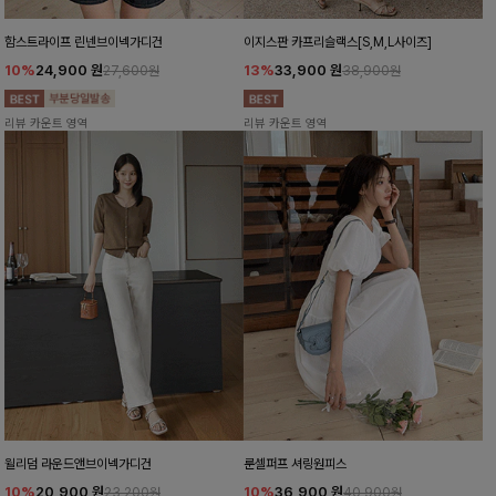
함스트라이프 린넨브이넥가디건
이지스판 카프리슬랙스[S,M,L사이즈]
10%
24,900
원
13%
33,900
원
27,600원
38,900원
리뷰 카운트 영역
리뷰 카운트 영역
윌리덤 라운드앤브이넥가디건
룬셀퍼프 셔링원피스
10%
20,900
원
10%
36,900
원
23,200원
40,900원