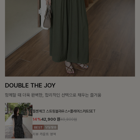
SOFT SILHOUETT
살랑이는 가벼움, 입는 순간 우아함이 피어나는 실루엣
첼스트링 7부블라우스
10%
26,100
원
28,900원
리뷰 카운트 영역