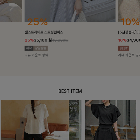
10%
18%
[5천장돌파/COOL]멜틴 퍼프블라우스
켄픈배색 스트
10%
34,900
원
18%
28,8
38,700원
리뷰 카운트 영역
리뷰 카운트 영
BEST ITEM