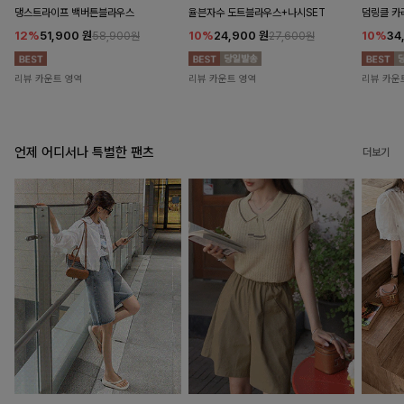
댕스트라이프 백버튼블라우스
율븐자수 도트블라우스+나시SET
덤링클 카
12%
51,900
원
10%
24,900
원
10%
34
58,900원
27,600원
리뷰 카운트 영역
리뷰 카운트 영역
리뷰 카운
언제 어디서나 특별한 팬츠
더보기