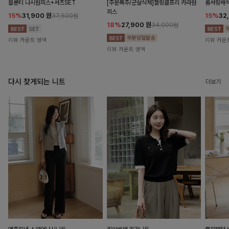
블룬티 나시원피스+셔츠SET
[주문폭주/군살삭제]젤링클프리 카라원
롬셔링배
피스
15%
31,900
원
15%
32
37,500원
18%
27,900
원
34,000원
리뷰 카운트 영역
리뷰 카운
리뷰 카운트 영역
다시 찾게되는 니트
더보기