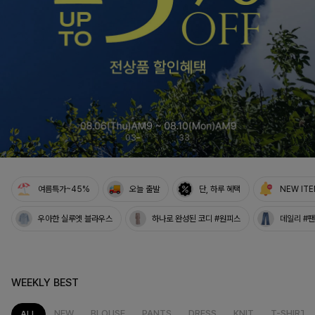
여름의 끝을 완성할
감각적인 원피스
셀퍼프 셔링원피스
04
33
여름특가~45%
오늘 출발
단, 하루 혜택
NEW IT
우아한 실루엣 블라우스
하나로 완성된 코디 #원피스
데일리 #
WEEKLY BEST
NEW
BLOUSE
PANTS
DRESS
KNIT
T-SHIRT
ALL