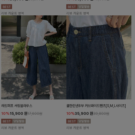
리뷰 카운트 영역
리뷰 카운트 영역
레킷퍼프 셔링블라우스
쿨한린넨8부 커브와이드팬츠[S,M,L사이즈]
10%
15,900
원
10%
35,900
원
17,600원
39,800원
리뷰 카운트 영역
리뷰 카운트 영역