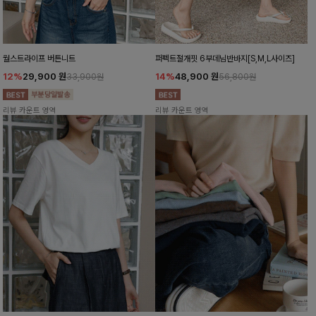
월스트라이프 버튼니트
퍼펙트절개핏 6부데님반바지[S,M,L사이즈]
12%
29,900
원
14%
48,900
원
33,900원
56,800원
리뷰 카운트 영역
리뷰 카운트 영역