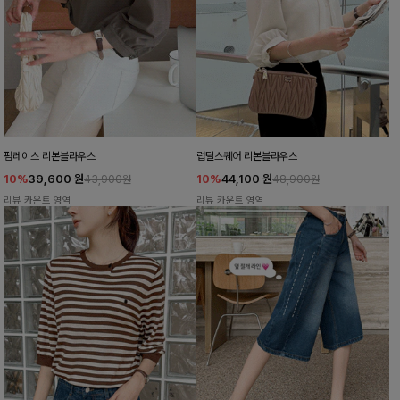
펌레이스 리본블라우스
럽틸스퀘어 리본블라우스
10%
39,600
원
10%
44,100
원
43,900원
48,900원
리뷰 카운트 영역
리뷰 카운트 영역