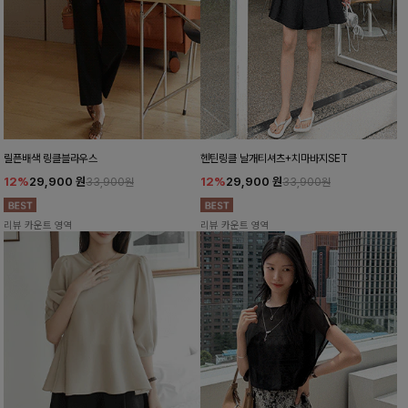
릴픈배색 링클블라우스
헨틴링클 날개티셔츠+치마바지SET
12%
29,900
원
12%
29,900
원
33,900원
33,900원
리뷰 카운트 영역
리뷰 카운트 영역