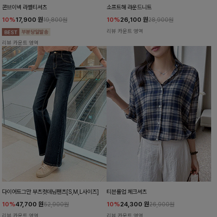
콘브이넥 라벨티셔츠
소프트해 라운드니트
10%
17,900
원
10%
26,100
원
19,800원
28,900원
리뷰 카운트 영역
리뷰 카운트 영역
다이어트그만 부츠컷데님팬츠[S,M,L사이즈]
티븐롤업 체크셔츠
10%
47,700
원
10%
24,300
원
52,900원
26,900원
리뷰 카운트 영역
리뷰 카운트 영역