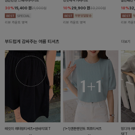
앤즌린넨 스퀘어나시니트
킹밋배색 카라니트
캘핀패턴 
30%
15,400
원
10%
29,900
원
18%
32
21,900원
33,200원
리뷰 카운트 영역
리뷰 카운트 영역
리뷰 카운
부드럽게 감싸주는 여름 티셔츠
더보기
테킷미 레터링티셔츠+반바지SET
(1+1)앤튼펜던트 퍼프티셔츠
밍디아 
SET