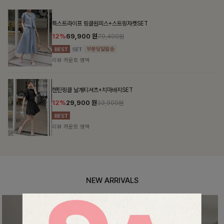
맨튼브이넥 스트링블라우스
10%
34,900
원
38,700원
리뷰 카운트 영역
펜밋링클 배색블라우스
10%
36,000
원
39,900원
리뷰 카운트 영역
NEW ARRIVALS