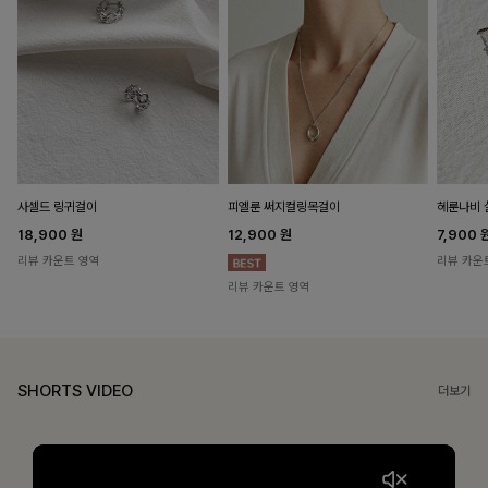
헤룬나비 
사셀드 링귀걸이
피엘룬 써지컬링목걸이
7,900
18,900
원
12,900
원
리뷰 카운
리뷰 카운트 영역
리뷰 카운트 영역
SHORTS VIDEO
더보기