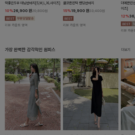
딱좋은5부 데님반바지[S,M,L,XL사이즈]
쿨코튼핀턱 밴딩반바지
더예쁜린넨
이즈]
10%
26,900
원
15%
19,900
원
29,800원
23,400원
12%
36
리뷰 카운트 영역
리뷰 카운트 영역
리뷰 카운
가장 완벽한 감각적인 원피스
더보기