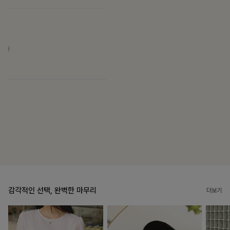
블룬티 나시원피스+셔츠SET
15%
31,900
원
37,500원
리뷰 카운트 영역
캣시어서커 버튼카라원피스+벨트SET
16%
79,900
원
95,100원
리뷰 카운트 영역
감각적인 선택, 완벽한 마무리
더보기