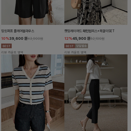
밍킷퍼프 플레어블라우스
캣밍레이어드 패턴원피스+목걸이SET
10%
39,600
원
12%
45,900
원
43,900원
52,100원
리뷰 카운트 영역
리뷰 카운트 영역