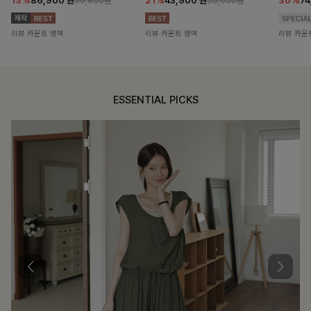
13%
86,900
원
21%
43,900
원
30%
7
99,800원
55,500원
리뷰 카운트 영역
리뷰 카운트 영역
리뷰 카운
ESSENTIAL PICKS