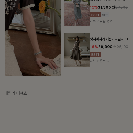
가장 쉬운 코디
특별한 날부터 일상까지 함께하는 룩
쥬빌스트링 포켓원피스
17%
48,900
원
58,900원
리뷰 카운트 영역