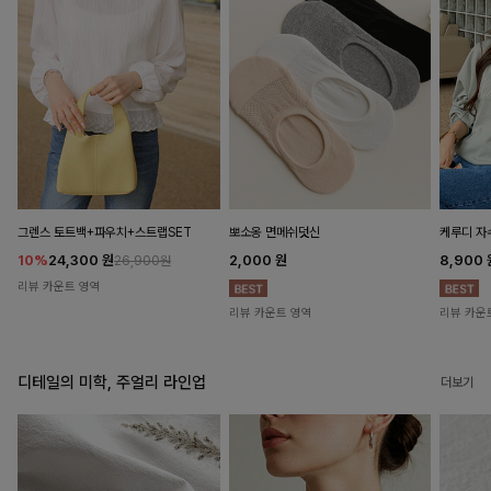
뽀소옹 면메쉬덧신
그렌스 토트백+파우치+스트랩SET
케루디 자
2,000
원
10%
24,300
원
8,900
26,900원
리뷰 카운트 영역
리뷰 카운트 영역
리뷰 카운
디테일의 미학, 주얼리 라인업
더보기