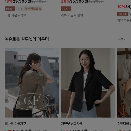
18%
29,900
원
28%
35,900
원
36,400원
49,800원
10%
34
리뷰 카운트 영역
리뷰 카운트 영역
리뷰 카운
여유로운 실루엣의 아우터
더보기
래나드 더블자켓
자빈닛 싱글자켓
캣민더블 