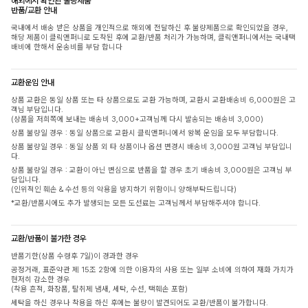
해외에서 확인된 불량제품
반품/교환 안내
국내에서 배송 받은 상품을 개인적으로 해외에 전달하신 후 불량제품으로 확인되었을 경우,
해당 제품이 클릭앤퍼니로 도착된 후에 교환/반품 처리가 가능하며, 클릭앤퍼니에서는 국내택
배비에 한해서 운송비를 부담 합니다
교환운임 안내
상품 교환은 동일 상품 또는 타 상품으로도 교환 가능하며, 교환시 교환배송비 6,000원은 고
객님 부담입니다.
(상품을 저희쪽에 보내는 배송비 3,000+고객님께 다시 발송되는 배송비 3,000)
상품 불량일 경우 : 동일 상품으로 교환시 클릭앤퍼니에서 왕복 운임을 모두 부담합니다.
상품 불량일 경우 : 동일 상품 외 타 상품이나 옵션 변경시 배송비 3,000원 고객님 부담입니
다.
상품 불량일 경우 : 교환이 아닌 변심으로 반품을 할 경우 초기 배송비 3,000원은 고객님 부
담입니다.
(인위적인 훼손 & 수선 등의 악용을 방지하기 위함이니 양해부탁드립니다)
*교환/반품시에도 추가 발생되는 모든 도선료는 고객님께서 부담해주셔야 합니다.
교환/반품이 불가한 경우
반품기한(상품 수령후 7일)이 경과한 경우
공정거래, 표준약관 제 15조 2항에 의한 이용자의 사용 또는 일부 소비에 의하여 재화 가치가
현저히 감소한 경우
(착용 흔적, 화장품, 탈취제 냄새, 세탁, 수선, 택훼손 포함)
세탁을 하신 경우나 착용을 하신 후에는 불량이 발견되어도 교환/반품이 불가합니다.