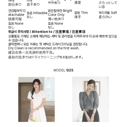
ially
htly
適度
ややあり
さらっとして
部分あり
若干あり
いる
안감탈부착
D
밝은칼라만
Bright
얇음
Thin
부드러움
Soft
없음
Inflexible
etachable
Color Only
なし
薄手
柔らかい
脱着可能
薄い色あり
없음
None
없음
None
なし
なし
취급시 주의사항 / Attention to / 注意事项 / 注意事項
상품별로 기재된 소재에 해당하는 세탁 및 관리법을 지켜주셔야 더 오래 예쁘게 입으실
수 있습니다.
클릭앤퍼니 모든 의류는 첫 세탁은 드라이크리닝을 권장합니다.
Dry Clean is recommended on the first wash.
建议在第一次洗涤时使用干洗。
最初の洗浄ではドライクリーニングをお勧めします。
MODEL
SIZE