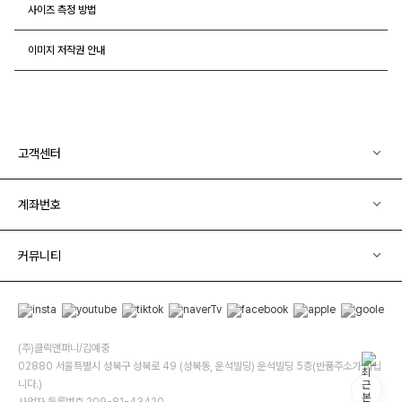
사이즈 측정 방법
이미지 저작권 안내
고객센터
계좌번호
커뮤니티
(주)클릭앤퍼니/김예중
02880 서울특별시 성북구 성북로 49 (성북동, 운석빌딩) 운석빌딩 5층(반품주소가 아닙
니다.)
사업자 등록번호 209-81-43420