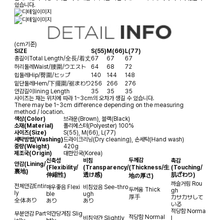
있습니다.
(cm기준)
SIZE
S(55)
M(66)
L(77)
총길이
Total Length/全長/着丈
67
67
67
허리둘레
Waist/腰圍/ウエスト
64
68
72
힙둘레
Hip/臀圍/ヒップ
140
144
148
밑단둘레
Hem/下擺圍/裾まわり
256
266
276
안감길이
lining Length
35
35
35
사이즈는 재는 위치에 따라 1~3cm의 오차가 생길 수 있습니다.
There may be 1~3cm difference depending on the measuring
method / location.
색상(Color)
브라운(Brown), 블랙(Black)
소재(Material)
폴리에스터(Polyester) 100%
사이즈(Size)
S(55), M(66), L(77)
세탁방법(Washing)
드라이크리닝(Dry cleaning), 손세탁(Hand wash)
중량(Weight)
420g
제조국(Origin)
대한민국(Korea)
두께감
신축성
비침
촉감
안감
(Lining/
(Flexibility/
(Transparency/
(Thickness/生
(Touching/
裏地)
伸縮性)
透け感)
肌ざわり)
地の厚さ)
까슬거림
Rou
전체안감
Entir
매우좋음
Flexi
비침있음
See-thro
두꺼움
Thick
gh
ly
ble
ugh
厚手
カサカサして
全体あり
あり
あり
いる
적당함
Norma
부분안감
Part
약간당겨짐
Slig
적당함
Normal
비침약간
Slightly
l