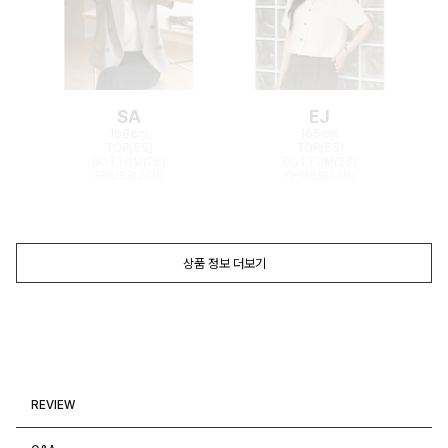
SA
EJ
168cm
165cm
TOP(55)
TOP(55)
BOTTOM(26)
BOTTOM(26)
SHOES(240)
SHOES(240)
상품 정보 더보기
REVIEW