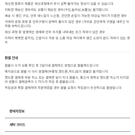
워싱면 종류의 제품은 워싱과정에서 옷이 살짝 돌아가는 현상이 있을 수 있습니다.
피팅만 해보신 경우라도 상품이 훼손된 경우(구김,늘어남,보풀)는 불가합니다.
배송 시 생긴 구김, 단추 바느질의 느슨함, 간단한 손질이 가능한 마감실 처리가 미흡한 경우
거래처 공정 과정 중 단추구멍이 완벽히 뚫리지 않은 경우 (가위로 간단하게 구멍을 내주신 뒤
착용 부탁드립니다)
워싱 과정 중 발생하는 냄새와 단추 위치를 나타내는 초크 자국이 남은 경우
지퍼의 뻣뻣한 움직임, 신발이나 가방 및 소품 마감 처리에서 생긴 소량의 본드 자국이 있는 경
우
환불 안내
환불시 수거 상품 확인 후 3일이내 결제하신 방법으로 환불해드립니다
예치금으로 환불 시 다시 원결제(무통장,핸드폰,카드)로의 환불은 불가합니다.
핸드폰 결제후 부분 취소 또는 결제한 달이 지나 환불시, 통신사 정책상 핸드폰 취소가 되지않
아 반품시 결제금액의 3.75%가 차감 후 환불됩니다.
적립금과 복합 결제하여 주문하였을 경우 환불 요청시 적립금이 우선적으로 환원됩니다.
판매자정보
세탁 가이드