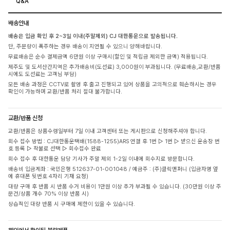
Q&A
배송안내
배송은 입금 확인 후 2~3일 이내(주말제외) CJ 대한통운으로 발송됩니다.
단, 주문량이 폭주하는 경우 배송이 지연될 수 있으니 양해바랍니다.
무료배송은 순수 결제금액 6만원 이상 구매시(할인 및 적립금 제외한 금액) 적용됩니다.
제주도 및 도서산간지역은 추가배송비(도선료) 3,000원이 부과됩니다. (무료배송,교환/반품
시에도 도선료는 고객님 부담)
모든 배송 과정은 CCTV로 촬영 후 출고 진행되고 있어 상품을 고의적으로 훼손하시는 경우
확인이 가능하며 교환/반품 처리 절대 불가합니다.
교환/반품 신청
교환/반품은 상품수령일부터 7일 이내 고객센터 또는 게시판으로 신청해주셔야 합니다.
회수 접수 방법 : CJ대한통운택배(1588-1255)ARS 연결 후 1번 ▷ 1번 ▷ 받으신 운송장 번
호 등록 ▷ 착불로 선택 ▷ 회수접수 완료
회수 접수 후 대한통운 담당 기사가 주말 제외 1-2일 이내에 회수지로 방문합니다.
배송비 입금계좌 : 국민은행 512637-01-001048 / 예금주 : (주)클릭앤퍼니 (입금자명 옆
에 휴대폰 뒷번호 4자리 기재 요청)
대량 구매 후 반품 시 반품 수거 비용이 1만원 이상 추가 부과될 수 있습니다. (30만원 이상 주
문건/상품 개수 70% 이상 반품 시)
상습적인 대량 반품 시 구매에 제한이 있을 수 있습니다.