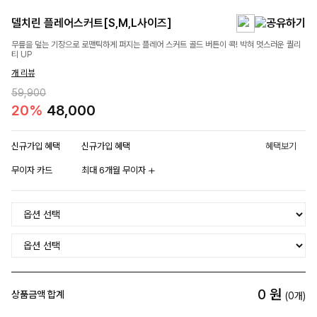
델치린 플레어스커트[S,M,L사이즈]
무릎을 덮는 기장으로 로맨틱하게 퍼지는 플레어 스커트 골드 버튼이 콕! 박혀 멋스러운 퀄리
티 UP
개 리뷰
59,900
20%
48,000
신규가입 혜택
신규가입 혜택
혜택보기
무이자 카드
최대 6개월 무이자
0
원
상품금액 합계
(
0
개)