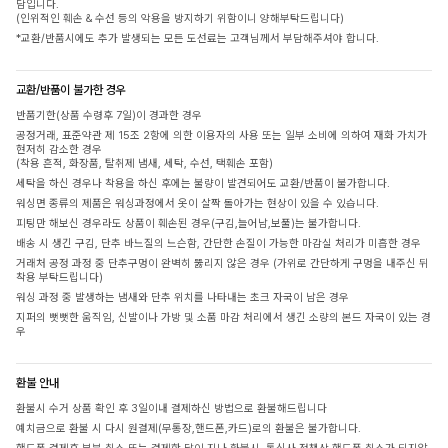
담입니다.
(인위적인 훼손 & 수선 등의 악용을 방지하기 위함이니 양해부탁드립니다)
*교환/반품시에도 추가 발생되는 모든 도선료는 고객님께서 부담해주셔야 합니다.
교환/반품이 불가한 경우
반품기한(상품 수령후 7일)이 경과한 경우
공정거래, 표준약관 제 15조 2항에 의한 이용자의 사용 또는 일부 소비에 의하여 재화 가치가
현저히 감소한 경우
(착용 흔적, 화장품, 탈취제 냄새, 세탁, 수선, 택훼손 포함)
세탁을 하신 경우나 착용을 하신 후에는 불량이 발견되어도 교환/반품이 불가합니다.
워싱면 종류의 제품은 워싱과정에서 옷이 살짝 돌아가는 현상이 있을 수 있습니다.
피팅만 해보신 경우라도 상품이 훼손된 경우(구김,늘어남,보풀)는 불가합니다.
배송 시 생긴 구김, 단추 바느질의 느슨함, 간단한 손질이 가능한 마감실 처리가 미흡한 경우
거래처 공정 과정 중 단추구멍이 완벽히 뚫리지 않은 경우 (가위로 간단하게 구멍을 내주신 뒤
착용 부탁드립니다)
워싱 과정 중 발생하는 냄새와 단추 위치를 나타내는 초크 자국이 남은 경우
지퍼의 뻣뻣한 움직임, 신발이나 가방 및 소품 마감 처리에서 생긴 소량의 본드 자국이 있는 경
우
환불 안내
환불시 수거 상품 확인 후 3일이내 결제하신 방법으로 환불해드립니다
예치금으로 환불 시 다시 원결제(무통장,핸드폰,카드)로의 환불은 불가합니다.