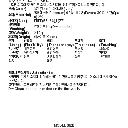
을 수 있는 점 참고 부탁드립니다.
- 모든 의류의 첫 세탁은 소재 변형 방지를 위해 드라이클리닝을 권장합니다.
색상(Color)
블랙(Black), 아이보리(Ivory)
폴리에스터(Polyester) 68%, 레이온(Rayon) 30%, 스판(Spa
소재(Material)
n) 2%
사이즈(Size)
FREE(55-66),L(77)
세탁방법
드라이크리닝(Dry cleaning)
(Washing)
중량(Weight)
240g
제조국(Origin)
대한민국(Korea)
안감
신축성
비침
두께감
촉감
(Lining)
(Flexibility)
(Transparency)
(Thickness)
(Touching)
전체안감
매우좋음
비침있음
두꺼움
까슬거림
부분안감
약간당겨짐
비침약간
적당함
적당함
안감탈부착
없음
밝은칼라만
얇음
부드러움
없음
없음
취급시 주의사항 / Attention to
상품별로 기재된 소재에 해당하는 세탁 및 관리법을 지켜주셔야 더 오래 예쁘게 입으실
수 있습니다.
클릭앤퍼니 모든 의류는 첫 세탁은 드라이크리닝을 권장합니다.
Dry Clean is recommended on the first wash.
MODEL
SIZE