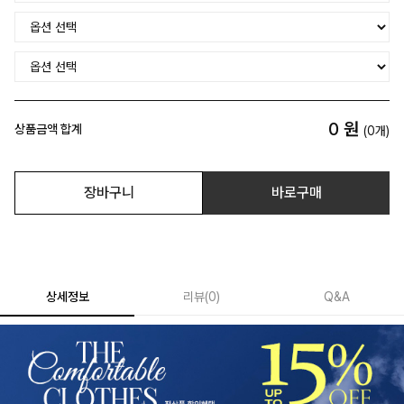
0
원
상품금액 합계
(
0
개)
장바구니
바로구매
상세정보
리뷰
(
0
)
Q&A