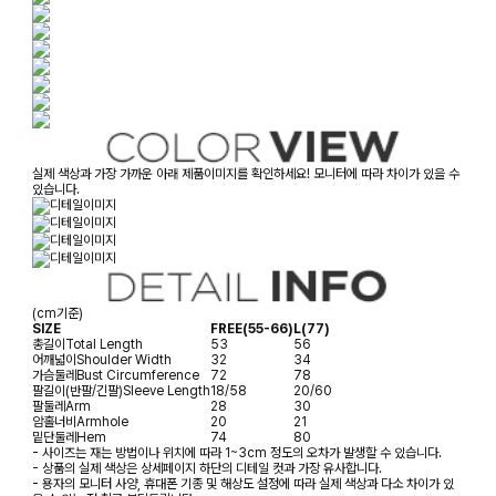
실제 색상과 가장 가까운 아래 제품이미지를 확인하세요! 모니터에 따라 차이가 있을 수
있습니다.
(cm기준)
SIZE
FREE(55-66)
L(77)
총길이
Total Length
53
56
어깨넓이
Shoulder Width
32
34
가슴둘레
Bust Circumference
72
78
팔길이(반팔/긴팔)
Sleeve Length
18/58
20/60
팔둘레
Arm
28
30
암홀너비
Armhole
20
21
밑단둘레
Hem
74
80
- 사이즈는 재는 방법이나 위치에 따라 1~3cm 정도의 오차가 발생할 수 있습니다.
- 상품의 실제 색상은 상세페이지 하단의 디테일 컷과 가장 유사합니다.
- 용자의 모니터 사양, 휴대폰 기종 및 해상도 설정에 따라 실제 색상과 다소 차이가 있