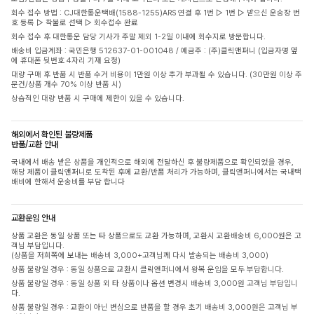
회수 접수 방법 : CJ대한통운택배(1588-1255)ARS 연결 후 1번 ▷ 1번 ▷ 받으신 운송장 번
호 등록 ▷ 착불로 선택 ▷ 회수접수 완료
회수 접수 후 대한통운 담당 기사가 주말 제외 1-2일 이내에 회수지로 방문합니다.
배송비 입금계좌 : 국민은행 512637-01-001048 / 예금주 : (주)클릭앤퍼니 (입금자명 옆
에 휴대폰 뒷번호 4자리 기재 요청)
대량 구매 후 반품 시 반품 수거 비용이 1만원 이상 추가 부과될 수 있습니다. (30만원 이상 주
문건/상품 개수 70% 이상 반품 시)
상습적인 대량 반품 시 구매에 제한이 있을 수 있습니다.
해외에서 확인된 불량제품
반품/교환 안내
국내에서 배송 받은 상품을 개인적으로 해외에 전달하신 후 불량제품으로 확인되었을 경우,
해당 제품이 클릭앤퍼니로 도착된 후에 교환/반품 처리가 가능하며, 클릭앤퍼니에서는 국내택
배비에 한해서 운송비를 부담 합니다
교환운임 안내
상품 교환은 동일 상품 또는 타 상품으로도 교환 가능하며, 교환시 교환배송비 6,000원은 고
객님 부담입니다.
(상품을 저희쪽에 보내는 배송비 3,000+고객님께 다시 발송되는 배송비 3,000)
상품 불량일 경우 : 동일 상품으로 교환시 클릭앤퍼니에서 왕복 운임을 모두 부담합니다.
상품 불량일 경우 : 동일 상품 외 타 상품이나 옵션 변경시 배송비 3,000원 고객님 부담입니
다.
상품 불량일 경우 : 교환이 아닌 변심으로 반품을 할 경우 초기 배송비 3,000원은 고객님 부