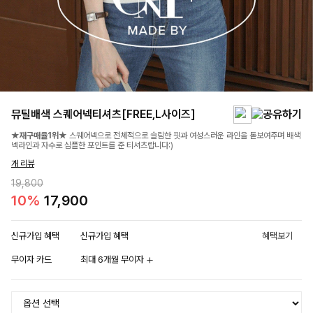
뮤틸배색 스퀘어넥티셔츠[FREE,L사이즈]
★재구매율1위★
스퀘어넥으로 전체적으로 슬림한 핏과 여성스러운 라인을 돋보여주며 배색
넥라인과 자수로 심플한 포인트를 준 티셔츠랍니다:)
개 리뷰
19,800
10%
17,900
신규가입 혜택
신규가입 혜택
혜택보기
무이자 카드
최대 6개월 무이자