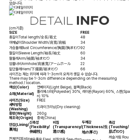
있습니다.
(cm기준)
SIZE
FREE
총길이
Total length/全長/着丈
48
어깨넓이
Shoulder Width/肩寬/肩幅
34
가슴둘레
Bust Circumference/胸圍/胸まわり
92
팔길이
Sleeve Length/袖長/袖丈
60
팔둘레
Arm/袖圍/袖まわり
34
암홀너비
Armhole/肩腋寬/アームホール
22
밑단둘레
Hem/下擺圍/裾まわり
66
사이즈는 재는 위치에 따라 1~3cm의 오차가 생길 수 있습니다.
There may be 1~3cm difference depending on the measuring
method / location.
색상(Color)
연베이지(Light Beige), 블랙(Black)
폴리에스터(Polyester) 30%, 레이온(Rayon) 60%, 스판(Spa
소재(Material)
n) 10%
사이즈(Size)
FREE
세탁방법
드라이크리닝(Dry cleaning)
(Washing)
중량(Weight)
260g
제조국(Origin)
중국(China)
두께감
신축성
비침
촉감
안감
(Lining/
(Flexibility/
(Transparency/
(Thickness/生
(Touching/
裏地)
伸縮性)
透け感)
肌ざわり)
地の厚さ)
까슬거림
Rou
전체안감
Entir
매우좋음
Flexi
비침있음
See-thro