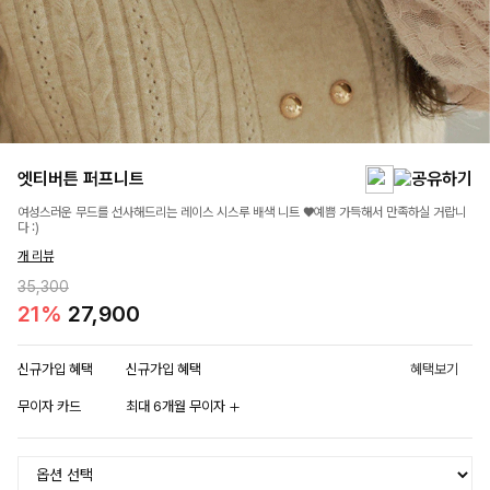
엣티버튼 퍼프니트
여성스러운 무드를 선사해드리는 레이스 시스루 배색 니트 ♥예쁨 가득해서 만족하실 거랍니
다 :)
개 리뷰
35,300
21%
27,900
신규가입 혜택
신규가입 혜택
혜택보기
무이자 카드
최대 6개월 무이자