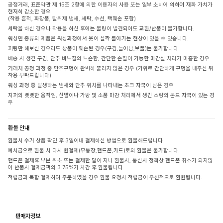
공정거래, 표준약관 제 15조 2항에 의한 이용자의 사용 또는 일부 소비에 의하여 재화 가치가
현저히 감소한 경우
(착용 흔적, 화장품, 탈취제 냄새, 세탁, 수선, 택훼손 포함)
세탁을 하신 경우나 착용을 하신 후에는 불량이 발견되어도 교환/반품이 불가합니다.
워싱면 종류의 제품은 워싱과정에서 옷이 살짝 돌아가는 현상이 있을 수 있습니다.
피팅만 해보신 경우라도 상품이 훼손된 경우(구김,늘어남,보풀)는 불가합니다.
배송 시 생긴 구김, 단추 바느질의 느슨함, 간단한 손질이 가능한 마감실 처리가 미흡한 경우
거래처 공정 과정 중 단추구멍이 완벽히 뚫리지 않은 경우 (가위로 간단하게 구멍을 내주신 뒤
착용 부탁드립니다)
워싱 과정 중 발생하는 냄새와 단추 위치를 나타내는 초크 자국이 남은 경우
지퍼의 뻣뻣한 움직임, 신발이나 가방 및 소품 마감 처리에서 생긴 소량의 본드 자국이 있는 경
우
환불 안내
환불시 수거 상품 확인 후 3일이내 결제하신 방법으로 환불해드립니다
예치금으로 환불 시 다시 원결제(무통장,핸드폰,카드)로의 환불은 불가합니다.
핸드폰 결제후 부분 취소 또는 결제한 달이 지나 환불시, 통신사 정책상 핸드폰 취소가 되지않
아 반품시 결제금액의 3.75%가 차감 후 환불됩니다.
적립금과 복합 결제하여 주문하였을 경우 환불 요청시 적립금이 우선적으로 환원됩니다.
판매자정보