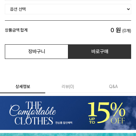
0
원
상품금액 합계
(
0
개)
장바구니
바로구매
상세정보
리뷰
(
0
)
Q&A