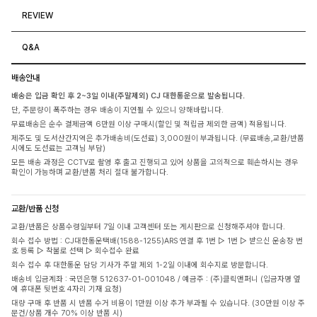
REVIEW
Q&A
배송안내
배송은 입금 확인 후 2~3일 이내(주말제외) CJ 대한통운으로 발송됩니다.
단, 주문량이 폭주하는 경우 배송이 지연될 수 있으니 양해바랍니다.
무료배송은 순수 결제금액 6만원 이상 구매시(할인 및 적립금 제외한 금액) 적용됩니다.
제주도 및 도서산간지역은 추가배송비(도선료) 3,000원이 부과됩니다. (무료배송,교환/반품
시에도 도선료는 고객님 부담)
모든 배송 과정은 CCTV로 촬영 후 출고 진행되고 있어 상품을 고의적으로 훼손하시는 경우
확인이 가능하며 교환/반품 처리 절대 불가합니다.
교환/반품 신청
교환/반품은 상품수령일부터 7일 이내 고객센터 또는 게시판으로 신청해주셔야 합니다.
회수 접수 방법 : CJ대한통운택배(1588-1255)ARS 연결 후 1번 ▷ 1번 ▷ 받으신 운송장 번
호 등록 ▷ 착불로 선택 ▷ 회수접수 완료
회수 접수 후 대한통운 담당 기사가 주말 제외 1-2일 이내에 회수지로 방문합니다.
배송비 입금계좌 : 국민은행 512637-01-001048 / 예금주 : (주)클릭앤퍼니 (입금자명 옆
에 휴대폰 뒷번호 4자리 기재 요청)
대량 구매 후 반품 시 반품 수거 비용이 1만원 이상 추가 부과될 수 있습니다. (30만원 이상 주
문건/상품 개수 70% 이상 반품 시)