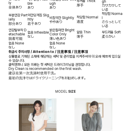
두꺼움
Thick
gh
ly
ble
ugh
厚手
カサカサして
全体あり
あり
あり
いる
적당함
Norma
부분안감
Part
약간당겨짐
Slig
적당함
Normal
비침약간
Slightly
l
ially
htly
適度
ややあり
さらっとして
部分あり
若干あり
いる
안감탈부착
D
밝은칼라만
Bright
얇음
Thin
부드러움
Soft
없음
Inflexible
etachable
Color Only
なし
薄手
柔らかい
脱着可能
薄い色あり
없음
None
없음
None
なし
なし
취급시 주의사항 / Attention to / 注意事项 / 注意事項
상품별로 기재된 소재에 해당하는 세탁 및 관리법을 지켜주셔야 더 오래 예쁘게 입으실
수 있습니다.
클릭앤퍼니 모든 의류는 첫 세탁은 드라이크리닝을 권장합니다.
Dry Clean is recommended on the first wash.
建议在第一次洗涤时使用干洗。
最初の洗浄ではドライクリーニングをお勧めします。
MODEL
SIZE