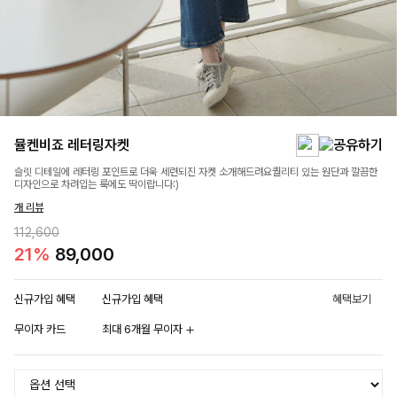
뮬켄비죠 레터링자켓
슬릿 디테일에 레터링 포인트로 더욱 세련되진 자켓 소개해드려요퀄리티 있는 원단과 깔끔한
디자인으로 차려입는 룩에도 딱이랍니다:)
개 리뷰
112,600
21%
89,000
신규가입 혜택
신규가입 혜택
혜택보기
무이자 카드
최대 6개월 무이자