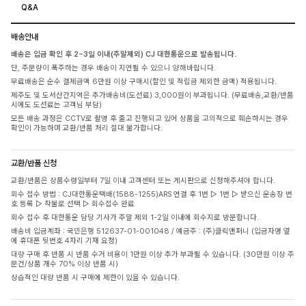
Q&A
배송안내
배송은 입금 확인 후 2~3일 이내(주말제외) CJ 대한통운으로 발송됩니다.
단, 주문량이 폭주하는 경우 배송이 지연될 수 있으니 양해바랍니다.
무료배송은 순수 결제금액 6만원 이상 구매시(할인 및 적립금 제외한 금액) 적용됩니다.
제주도 및 도서산간지역은 추가배송비(도선료) 3,000원이 부과됩니다. (무료배송,교환/반품
시에도 도선료는 고객님 부담)
모든 배송 과정은 CCTV로 촬영 후 출고 진행되고 있어 상품을 고의적으로 훼손하시는 경우
확인이 가능하며 교환/반품 처리 절대 불가합니다.
교환/반품 신청
교환/반품은 상품수령일부터 7일 이내 고객센터 또는 게시판으로 신청해주셔야 합니다.
회수 접수 방법 : CJ대한통운택배(1588-1255)ARS 연결 후 1번 ▷ 1번 ▷ 받으신 운송장 번
호 등록 ▷ 착불로 선택 ▷ 회수접수 완료
회수 접수 후 대한통운 담당 기사가 주말 제외 1-2일 이내에 회수지로 방문합니다.
배송비 입금계좌 : 국민은행 512637-01-001048 / 예금주 : (주)클릭앤퍼니 (입금자명 옆
에 휴대폰 뒷번호 4자리 기재 요청)
대량 구매 후 반품 시 반품 수거 비용이 1만원 이상 추가 부과될 수 있습니다. (30만원 이상 주
문건/상품 개수 70% 이상 반품 시)
상습적인 대량 반품 시 구매에 제한이 있을 수 있습니다.