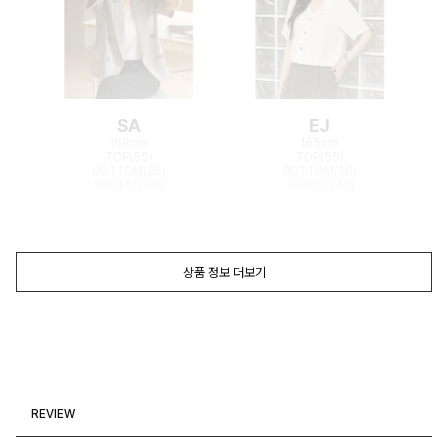
SA
EJ
168cm
165cm
TOP(55)
TOP(55)
BOTTOM(26)
BOTTOM(26)
SHOES(240)
SHOES(240)
상품 정보 더보기
REVIEW