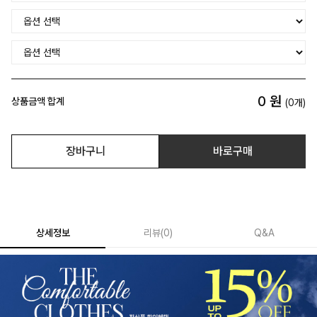
0
원
상품금액 합계
(
0
개)
장바구니
바로구매
상세정보
리뷰
(
0
)
Q&A