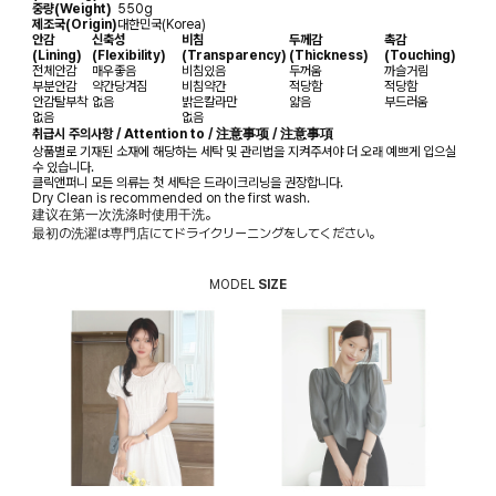
중량(Weight)
550g
제조국(Origin)
대한민국(Korea)
안감
신축성
비침
두께감
촉감
(Lining)
(Flexibility)
(Transparency)
(Thickness)
(Touching)
전체안감
매우좋음
비침있음
두꺼움
까슬거림
부분안감
약간당겨짐
비침약간
적당함
적당함
안감탈부착
없음
밝은칼라만
얇음
부드러움
없음
없음
취급시 주의사항 / Attention to / 注意事项 / 注意事項
상품별로 기재된 소재에 해당하는 세탁 및 관리법을 지켜주셔야 더 오래 예쁘게 입으실
수 있습니다.
클릭앤퍼니 모든 의류는 첫 세탁은 드라이크리닝을 권장합니다.
Dry Clean is recommended on the first wash.
建议在第一次洗涤时使用干洗。
最初の洗濯は専門店にてドライクリーニングをしてください。
MODEL
SIZE