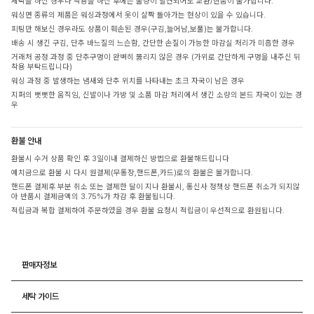
세탁을 하신 경우나 착용을 하신 후에는 불량이 발견되어도 교환/반품이 불가합니다.
워싱면 종류의 제품은 워싱과정에서 옷이 살짝 돌아가는 현상이 있을 수 있습니다.
피팅만 해보신 경우라도 상품이 훼손된 경우(구김,늘어남,보풀)는 불가합니다.
배송 시 생긴 구김, 단추 바느질의 느슨함, 간단한 손질이 가능한 마감실 처리가 미흡한 경우
거래처 공정 과정 중 단추구멍이 완벽히 뚫리지 않은 경우 (가위로 간단하게 구멍을 내주신 뒤
착용 부탁드립니다)
워싱 과정 중 발생하는 냄새와 단추 위치를 나타내는 초크 자국이 남은 경우
지퍼의 뻣뻣한 움직임, 신발이나 가방 및 소품 마감 처리에서 생긴 소량의 본드 자국이 있는 경
우
환불 안내
환불시 수거 상품 확인 후 3일이내 결제하신 방법으로 환불해드립니다
예치금으로 환불 시 다시 원결제(무통장,핸드폰,카드)로의 환불은 불가합니다.
핸드폰 결제후 부분 취소 또는 결제한 달이 지나 환불시, 통신사 정책상 핸드폰 취소가 되지않
아 반품시 결제금액의 3.75%가 차감 후 환불됩니다.
적립금과 복합 결제하여 주문하였을 경우 환불 요청시 적립금이 우선적으로 환원됩니다.
판매자정보
세탁 가이드