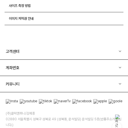
사이즈 측정 방법
이미지 저작권 안내
고객센터
계좌번호
커뮤니티
(주)클릭앤퍼니/김예중
02880 서울특별시 성북구 성북로 49 (성북동, 운석빌딩) 운석빌딩 5층(반품주소가 아닙
니다.)