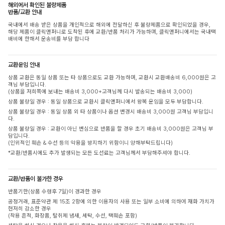
해외에서 확인된 불량제품
반품/교환 안내
국내에서 배송 받은 상품을 개인적으로 해외에 전달하신 후 불량제품으로 확인되었을 경우,
해당 제품이 클릭앤퍼니로 도착된 후에 교환/반품 처리가 가능하며, 클릭앤퍼니에서는 국내택
배비에 한해서 운송비를 부담 합니다
교환운임 안내
상품 교환은 동일 상품 또는 타 상품으로도 교환 가능하며, 교환시 교환배송비 6,000원은 고
객님 부담입니다.
(상품을 저희쪽에 보내는 배송비 3,000+고객님께 다시 발송되는 배송비 3,000)
상품 불량일 경우 : 동일 상품으로 교환시 클릭앤퍼니에서 왕복 운임을 모두 부담합니다.
상품 불량일 경우 : 동일 상품 외 타 상품이나 옵션 변경시 배송비 3,000원 고객님 부담입니
다.
상품 불량일 경우 : 교환이 아닌 변심으로 반품을 할 경우 초기 배송비 3,000원은 고객님 부
담입니다.
(인위적인 훼손 & 수선 등의 악용을 방지하기 위함이니 양해부탁드립니다)
*교환/반품시에도 추가 발생되는 모든 도선료는 고객님께서 부담해주셔야 합니다.
교환/반품이 불가한 경우
반품기한(상품 수령후 7일)이 경과한 경우
공정거래, 표준약관 제 15조 2항에 의한 이용자의 사용 또는 일부 소비에 의하여 재화 가치가
현저히 감소한 경우
(착용 흔적, 화장품, 탈취제 냄새, 세탁, 수선, 택훼손 포함)