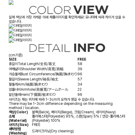
실제 색상과 가장 가까운 아래 제품이미지를 확인하세요! 모니터에 따라 차이가 있을 수
있습니다.
(cm기준)
SIZE
FREE
총길이
Total Length/全長/着丈
58
어깨넓이
Shoulder Width/肩寬/肩幅
39
가슴둘레
Bust Circumference/胸圍/胸まわり
96
팔길이
Sleeve Length/袖長/袖丈
57
팔둘레
Arm/袖圍/腕まわり
34
암홀너비
Armhole/肩腋寬/アームホール
22
밑단둘레
Hem/下擺圍/裾まわり
96
사이즈는 재는 위치에 따라 1~3cm의 오차가 생길 수 있습니다.
There may be 1~3cm difference depending on the measuring
method / location.
색상(Color)
블랙(Balck), 베이지(Beige), 크림(Cream), 네이비(Navy)
소재
폴리에스터(Polyester) 95%, 스판(Span) 5% / 안감-폴리에스터
(Material)
(Polyester) 100%
사이즈(Size)
FREE
세탁방법
드라이크리닝(Dry cleaning)
(Washing)