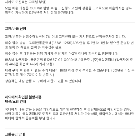
시에도 도선료는 고객님 부담)
모든 배송 과정은 CCTV로 촬영 후 출고 진행되고 있어 상품을 고의적으로 훼손하시는 경우
확인이 가능하며 교환/반품 처리 절대 불가합니다.
교환/반품 신청
교환/반품은 상품수령일부터 7일 이내 고객센터 또는 게시판으로 신청해주셔야 합니다.
회수 접수 방법 : CJ대한통운택배(1588-1255)ARS 연결 후 1번 ▷ 1번 ▷ 받으신 운송장 번
호 등록 ▷ 착불로 선택 ▷ 회수접수 완료
회수 접수 후 대한통운 담당 기사가 주말 제외 1-2일 이내에 회수지로 방문합니다.
배송비 입금계좌 : 국민은행 512637-01-001048 / 예금주 : (주)클릭앤퍼니 (입금자명 옆
에 휴대폰 뒷번호 4자리 기재 요청)
대량 구매 후 반품 시 반품 수거 비용이 1만원 이상 추가 부과될 수 있습니다. (30만원 이상 주
문건/상품 개수 70% 이상 반품 시)
상습적인 대량 반품 시 구매에 제한이 있을 수 있습니다.
해외에서 확인된 불량제품
반품/교환 안내
국내에서 배송 받은 상품을 개인적으로 해외에 전달하신 후 불량제품으로 확인되었을 경우,
해당 제품이 클릭앤퍼니로 도착된 후에 교환/반품 처리가 가능하며, 클릭앤퍼니에서는 국내택
배비에 한해서 운송비를 부담 합니다
교환운임 안내