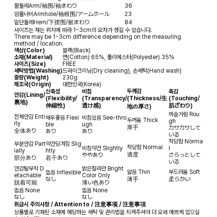
팔둘레
Arm/袖围/袖まわり
36
암홀너비
Armhole/袖根围/アームホール
23
밑단둘레
Hem/下摆围/裾まわり
84
사이즈는 재는 위치에 따라 1~3cm의 오차가 생길 수 있습니다.
There may be 1~3cm difference depending on the measuring
method / location.
색상(Color)
블랙(Black)
소재(Material)
면(Cotton) 65%, 폴리에스터(Polyester) 35%
사이즈(Size)
FREE
세탁방법(Washing)
드라이크리닝(Dry cleaning), 손세탁(Hand wash)
중량(Weight)
230g
제조국(Origin)
대한민국(Korea)
두께감
신축성
비침
촉감
안감
(Lining/
(Flexibility/
(Transparency/
(Thickness/生
(Touching/
裏地)
伸縮性)
透け感)
肌ざわり)
地の厚さ)
까슬거림
Rou
전체안감
Enti
매우좋음
Flexi
비침있음
See-thro
두꺼움
Thick
gh
rly
ble
ugh
厚手
カサカサして
全体あり
あり
あり
いる
적당함
Norma
부분안감
Part
약간당겨짐
Slig
적당함
Normal
비침약간
Slightly
l
ially
htly
適度
ややあり
さらっとして
部分あり
若干あり
いる
안감탈부착
D
밝은칼라만
Bright
얇음
Thin
부드러움
Soft
없음
Inflexible
etachable
Color Only
なし
薄手
柔らかい
脱着可能
薄い色あり
없음
None
없음
None
なし
なし
취급시 주의사항 / Attention to / 注意事项 / 注意事項
상품별로 기재된 소재에 해당하는 세탁 및 관리법을 지켜주셔야 더 오래 예쁘게 입으실