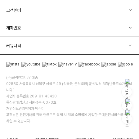
고객센터
계좌번호
커뮤니티
(주)클릭앤퍼니/김예중
02880 서울특별시 성북구 성북로 49 (성북동, 운석빌딩) 운석빌딩 5층(반품주소가 아닙
니다.)
사업자 등록번호 209-81-43420
통신판매업신고 서울성북-0073호
개인정보관리책임자 박수미
고객님은 안전거래를 위해 현금으로 결제 시 저희 소핑몰에 가입한 구매안전서비스를 이용
하실 수 있습니다.