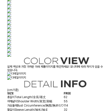
실제 색상과 가장 가까운 아래 제품이미지를 확인하세요! 모니터에 따라 차이가 있을 수
있습니다.
(cm기준)
SIZE
FREE
총길이
Total Length/全長/着丈
62
어깨넓이
Shoulder Width/肩宽/肩幅
55
가슴둘레
Bust Circumference/胸围/胸まわり
114
팔길이
Sleeve Length/袖长/袖丈
32