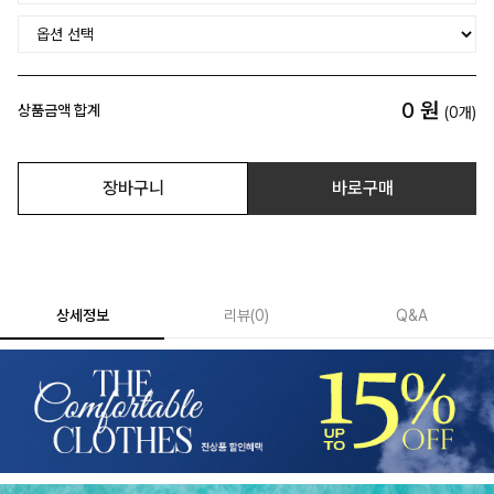
0
원
상품금액 합계
(
0
개)
장바구니
바로구매
상세정보
리뷰
(
0
)
Q&A