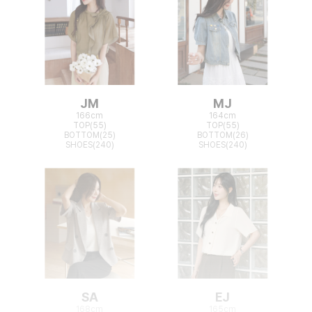
JM
MJ
166cm
164cm
TOP(55)
TOP(55)
BOTTOM(25)
BOTTOM(26)
SHOES(240)
SHOES(240)
SA
EJ
168cm
165cm