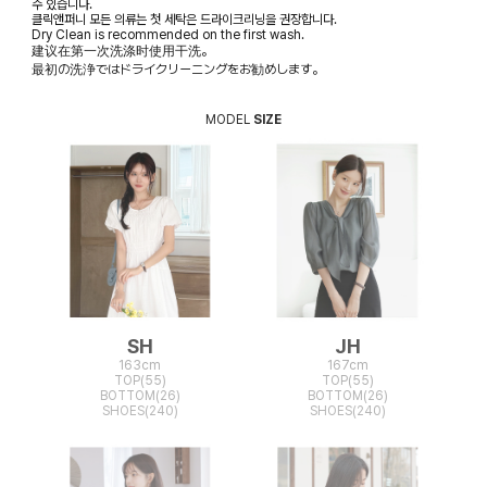
수 있습니다.
클릭앤퍼니 모든 의류는 첫 세탁은 드라이크리닝을 권장합니다.
Dry Clean is recommended on the first wash.
建议在第一次洗涤时使用干洗。
最初の洗浄ではドライクリーニングをお勧めします。
MODEL
SIZE
SH
JH
163cm
167cm
TOP(55)
TOP(55)
BOTTOM(26)
BOTTOM(26)
SHOES(240)
SHOES(240)