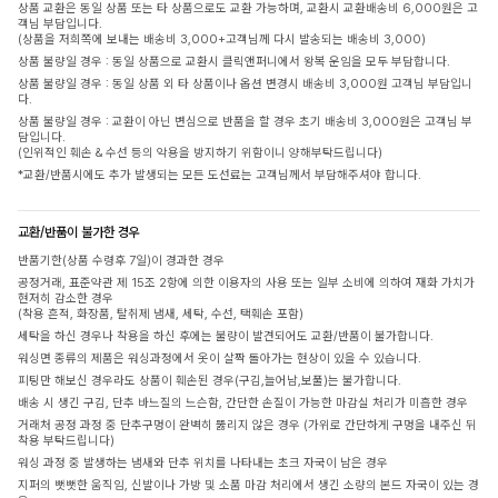
상품 교환은 동일 상품 또는 타 상품으로도 교환 가능하며, 교환시 교환배송비 6,000원은 고
객님 부담입니다.
(상품을 저희쪽에 보내는 배송비 3,000+고객님께 다시 발송되는 배송비 3,000)
상품 불량일 경우 : 동일 상품으로 교환시 클릭앤퍼니에서 왕복 운임을 모두 부담합니다.
상품 불량일 경우 : 동일 상품 외 타 상품이나 옵션 변경시 배송비 3,000원 고객님 부담입니
다.
상품 불량일 경우 : 교환이 아닌 변심으로 반품을 할 경우 초기 배송비 3,000원은 고객님 부
담입니다.
(인위적인 훼손 & 수선 등의 악용을 방지하기 위함이니 양해부탁드립니다)
*교환/반품시에도 추가 발생되는 모든 도선료는 고객님께서 부담해주셔야 합니다.
교환/반품이 불가한 경우
반품기한(상품 수령후 7일)이 경과한 경우
공정거래, 표준약관 제 15조 2항에 의한 이용자의 사용 또는 일부 소비에 의하여 재화 가치가
현저히 감소한 경우
(착용 흔적, 화장품, 탈취제 냄새, 세탁, 수선, 택훼손 포함)
세탁을 하신 경우나 착용을 하신 후에는 불량이 발견되어도 교환/반품이 불가합니다.
워싱면 종류의 제품은 워싱과정에서 옷이 살짝 돌아가는 현상이 있을 수 있습니다.
피팅만 해보신 경우라도 상품이 훼손된 경우(구김,늘어남,보풀)는 불가합니다.
배송 시 생긴 구김, 단추 바느질의 느슨함, 간단한 손질이 가능한 마감실 처리가 미흡한 경우
거래처 공정 과정 중 단추구멍이 완벽히 뚫리지 않은 경우 (가위로 간단하게 구멍을 내주신 뒤
착용 부탁드립니다)
워싱 과정 중 발생하는 냄새와 단추 위치를 나타내는 초크 자국이 남은 경우
지퍼의 뻣뻣한 움직임, 신발이나 가방 및 소품 마감 처리에서 생긴 소량의 본드 자국이 있는 경