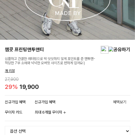
챔콧 프린팅맨투맨티
심플하고 간결한 레터링으로 딱 밋밋하지 않게 포인트를 준 맨투맨-
적당한 7부 소매와 넉넉한 오버핏 사이즈로 편하게 입어요:)
개 리뷰
27,900
29%
19,900
신규가입 혜택
신규가입 혜택
혜택보기
무이자 카드
최대 6개월 무이자