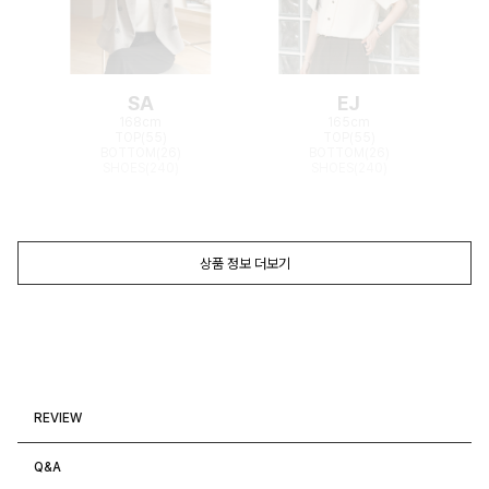
SA
EJ
168cm
165cm
TOP(55)
TOP(55)
BOTTOM(26)
BOTTOM(26)
SHOES(240)
SHOES(240)
상품 정보 더보기
REVIEW
Q&A