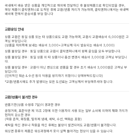
국내에서 배송 받은 상품을 개인적으로 해외에 전달하신 후 불량제품으로 확인되었을 경우,
해당 제품이 클릭앤퍼니로 도착된 후에 교환/반품 처리가 가능하며, 클릭앤퍼니에서는 국내택
배비에 한해서 운송비를 부담 합니다
교환운임 안내
상품 교환은 동일 상품 또는 타 상품으로도 교환 가능하며, 교환시 교환배송비 6,000원은 고
객님 부담입니다.
(상품을 저희쪽에 보내는 배송비 3,000+고객님께 다시 발송되는 배송비 3,000)
상품 불량일 경우 : 동일 상품으로 교환시 클릭앤퍼니에서 왕복 운임을 모두 부담합니다.
상품 불량일 경우 : 동일 상품 외 타 상품이나 옵션 변경시 배송비 3,000원 고객님 부담입니
다.
상품 불량일 경우 : 교환이 아닌 변심으로 반품을 할 경우 초기 배송비 3,000원은 고객님 부
담입니다.
(인위적인 훼손 & 수선 등의 악용을 방지하기 위함이니 양해부탁드립니다)
*교환/반품시에도 추가 발생되는 모든 도선료는 고객님께서 부담해주셔야 합니다.
교환/반품이 불가한 경우
반품기한(상품 수령후 7일)이 경과한 경우
공정거래, 표준약관 제 15조 2항에 의한 이용자의 사용 또는 일부 소비에 의하여 재화 가치가
현저히 감소한 경우
(착용 흔적, 화장품, 탈취제 냄새, 세탁, 수선, 택훼손 포함)
세탁을 하신 경우나 착용을 하신 후에는 불량이 발견되어도 교환/반품이 불가합니다.
워싱면 종류의 제품은 워싱과정에서 옷이 살짝 돌아가는 현상이 있을 수 있습니다.