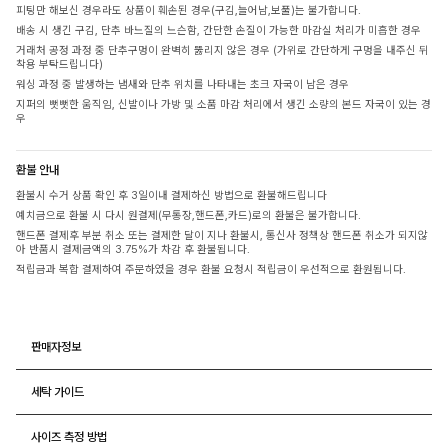
피팅만 해보신 경우라도 상품이 훼손된 경우(구김,늘어남,보풀)는 불가합니다.
배송 시 생긴 구김, 단추 바느질의 느슨함, 간단한 손질이 가능한 마감실 처리가 미흡한 경우
거래처 공정 과정 중 단추구멍이 완벽히 뚫리지 않은 경우 (가위로 간단하게 구멍을 내주신 뒤
착용 부탁드립니다)
워싱 과정 중 발생하는 냄새와 단추 위치를 나타내는 초크 자국이 남은 경우
지퍼의 뻣뻣한 움직임, 신발이나 가방 및 소품 마감 처리에서 생긴 소량의 본드 자국이 있는 경
우
환불 안내
환불시 수거 상품 확인 후 3일이내 결제하신 방법으로 환불해드립니다
예치금으로 환불 시 다시 원결제(무통장,핸드폰,카드)로의 환불은 불가합니다.
핸드폰 결제후 부분 취소 또는 결제한 달이 지나 환불시, 통신사 정책상 핸드폰 취소가 되지않
아 반품시 결제금액의 3.75%가 차감 후 환불됩니다.
적립금과 복합 결제하여 주문하였을 경우 환불 요청시 적립금이 우선적으로 환원됩니다.
판매자정보
세탁 가이드
사이즈 측정 방법