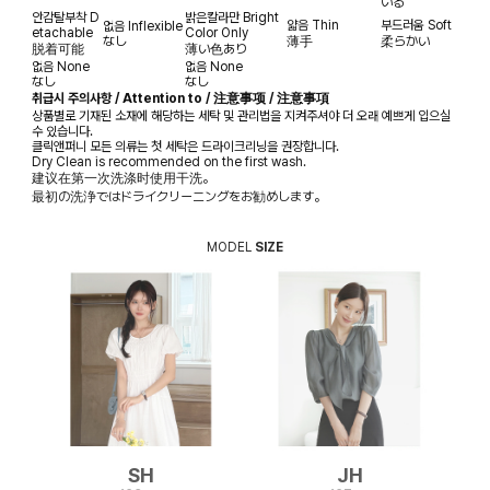
いる
안감탈부착
D
밝은칼라만
Bright
얇음
Thin
부드러움
Soft
없음
Inflexible
etachable
Color Only
なし
薄手
柔らかい
脱着可能
薄い色あり
없음
None
없음
None
なし
なし
취급시 주의사항 / Attention to / 注意事项 / 注意事項
상품별로 기재된 소재에 해당하는 세탁 및 관리법을 지켜주셔야 더 오래 예쁘게 입으실
수 있습니다.
클릭앤퍼니 모든 의류는 첫 세탁은 드라이크리닝을 권장합니다.
Dry Clean is recommended on the first wash.
建议在第一次洗涤时使用干洗。
最初の洗浄ではドライクリーニングをお勧めします。
MODEL
SIZE
SH
JH