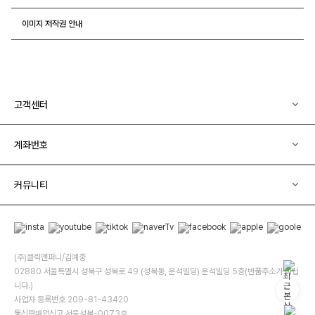
이미지 저작권 안내
고객센터
계좌번호
커뮤니티
(주)클릭앤퍼니/김예중
02880 서울특별시 성북구 성북로 49 (성북동, 운석빌딩) 운석빌딩 5층(반품주소가 아닙
니다.)
사업자 등록번호 209-81-43420
통신판매업신고 서울성북-0073호