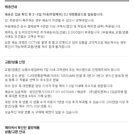
배송안내
배송은 입금 확인 후 2~3일 이내(주말제외) CJ 대한통운으로 발송됩니다.
단, 주문량이 폭주하는 경우 배송이 지연될 수 있으니 양해바랍니다.
무료배송은 순수 결제금액 6만원 이상 구매시(할인 및 적립금 제외한 금액) 적용됩니다.
제주도 및 도서산간지역은 추가배송비(도선료) 3,000원이 부과됩니다. (무료배송,교환/반품
시에도 도선료는 고객님 부담)
모든 배송 과정은 CCTV로 촬영 후 출고 진행되고 있어 상품을 고의적으로 훼손하시는 경우
확인이 가능하며 교환/반품 처리 절대 불가합니다.
교환/반품 신청
교환/반품은 상품수령일부터 7일 이내 고객센터 또는 게시판으로 신청해주셔야 합니다.
회수 접수 방법 : CJ대한통운택배(1588-1255)ARS 연결 후 1번 ▷ 1번 ▷ 받으신 운송장 번
호 등록 ▷ 착불로 선택 ▷ 회수접수 완료
회수 접수 후 대한통운 담당 기사가 주말 제외 1-2일 이내에 회수지로 방문합니다.
배송비 입금계좌 : 국민은행 512637-01-001048 / 예금주 : (주)클릭앤퍼니 (입금자명 옆
에 휴대폰 뒷번호 4자리 기재 요청)
대량 구매 후 반품 시 반품 수거 비용이 1만원 이상 추가 부과될 수 있습니다. (30만원 이상 주
문건/상품 개수 70% 이상 반품 시)
상습적인 대량 반품 시 구매에 제한이 있을 수 있습니다.
해외에서 확인된 불량제품
반품/교환 안내