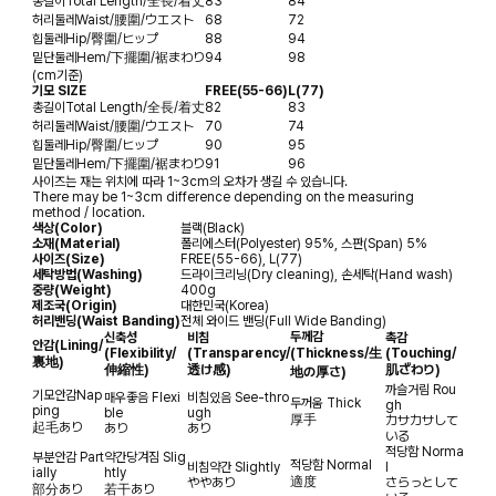
총길이
Total Length/全長/着丈
83
84
허리둘레
Waist/腰圍/ウエスト
68
72
힙둘레
Hip/臀圍/ヒップ
88
94
밑단둘레
Hem/下擺圍/裾まわり
94
98
(cm기준)
기모 SIZE
FREE(55-66)
L(77)
총길이
Total Length/全長/着丈
82
83
허리둘레
Waist/腰圍/ウエスト
70
74
힙둘레
Hip/臀圍/ヒップ
90
95
밑단둘레
Hem/下擺圍/裾まわり
91
96
사이즈는 재는 위치에 따라 1~3cm의 오차가 생길 수 있습니다.
There may be 1~3cm difference depending on the measuring
method / location.
색상(Color)
블랙(Black)
소재(Material)
폴리에스터(Polyester) 95%, 스판(Span) 5%
사이즈(Size)
FREE(55-66), L(77)
세탁방법(Washing)
드라이크리닝(Dry cleaning), 손세탁(Hand wash)
중량(Weight)
400g
제조국(Origin)
대한민국(Korea)
허리밴딩(Waist Banding)
전체 와이드 밴딩(Full Wide Banding)
두께감
신축성
비침
촉감
안감
(Lining/
(Flexibility/
(Transparency/
(Thickness/生
(Touching/
裏地)
伸縮性)
透け感)
肌ざわり)
地の厚さ)
까슬거림
Rou
기모안감
Nap
매우좋음
Flexi
비침있음
See-thro
두꺼움
Thick
gh
ping
ble
ugh
厚手
カサカサして
起毛あり
あり
あり
いる
적당함
Norma
부분안감
Part
약간당겨짐
Slig
적당함
Normal
비침약간
Slightly
l
ially
htly
適度
ややあり
さらっとして
部分あり
若干あり