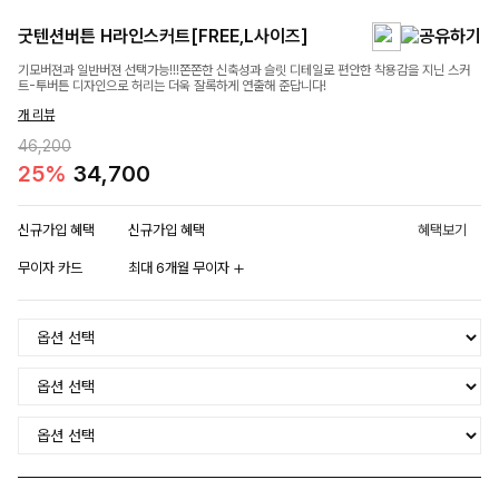
굿텐션버튼 H라인스커트[FREE,L사이즈]
기모버젼과 일반버젼 선택가능!!!쫀쫀한 신축성과 슬릿 디테일로 편안한 착용감을 지닌 스커
트-투버튼 디자인으로 허리는 더욱 잘록하게 연출해 준답니다!
개 리뷰
46,200
25%
34,700
신규가입 혜택
신규가입 혜택
혜택보기
무이자 카드
최대 6개월 무이자