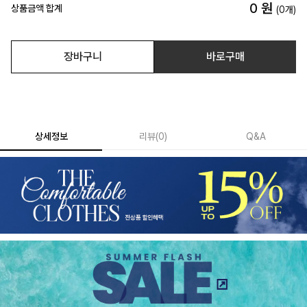
0
원
상품금액 합계
(
0
개)
장바구니
바로구매
상세정보
리뷰
(
0
)
Q&A