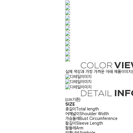
실제 색상과 가장 가까운 아래 제품이미지를
(cm기준)
SIZE
총길이
Total length
어깨넓이
Shoulder Width
가슴둘레
Bust Circumference
팔길이
Sleeve Length
팔둘레
Arm
암홀너비
Armhole