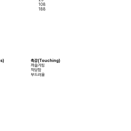
108
188
s)
촉감
(Touching)
까슬거림
적당함
부드러움