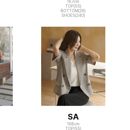
167cm
TOP(55)
BOTTOM(26)
SHOES(240)
SA
168cm
TOP(55)