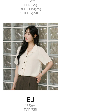
166cm
TOP(55)
BOTTOM(25)
SHOES(240)
EJ
165cm
TOP(55)