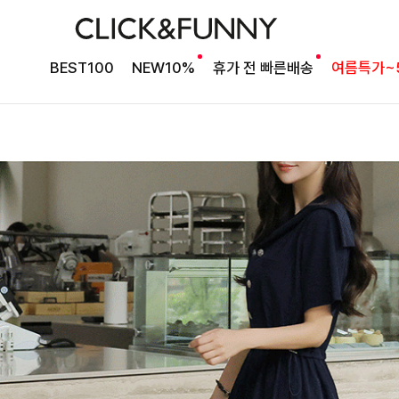
BEST100
NEW10%
휴가 전 빠른배송
여름특가~