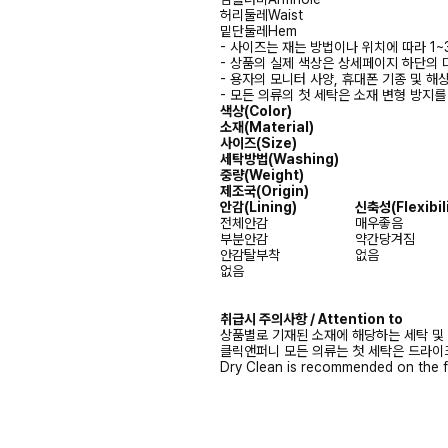
허리둘레
Waist
밑단둘레
Hem
- 사이즈는 재는 방법이나 위치에 따라 1~
- 상품의 실제 색상은 상세페이지 하단의 
- 용자의 모니터 사양, 휴대폰 기종 및 해
- 모든 의류의 첫 세탁은 소재 변형 방지
색상(Color)
소재(Material)
사이즈(Size)
세탁방법(Washing)
중량(Weight)
제조국(Origin)
안감
(Lining)
신축성
(Flexibil
전체안감
매우좋음
부분안감
약간당겨짐
안감탈부착
없음
없음
취급시 주의사항 / Attention to
상품별로 기재된 소재에 해당하는 세탁 및
클릭앤퍼니 모든 의류는 첫 세탁은 드라이
Dry Clean is recommended on the f