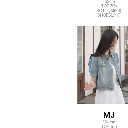
163cm
TOP(55)
BOTTOM(26)
SHOES(240)
MJ
164cm
TOP(55)