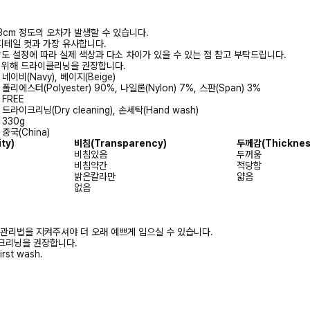
3cm 정도의 오차가 발생할 수 있습니다.
디테일 컷과 가장 유사합니다.
상도 설정에 따라 실제 색상과 다소 차이가 있을 수 있는 점 참고 부탁드립니다.
를 위해 드라이클리닝을 권장합니다.
네이비(Navy), 베이지(Beige)
폴리에스터(Polyester) 90%, 나일론(Nylon) 7%, 스판(Span) 3%
FREE
드라이크리닝(Dry cleaning), 손세탁(Hand wash)
330g
중국(China)
ity)
비침
(Transparency)
두께감
(Thicknes
비침있음
두꺼움
비침약간
적당함
밝은칼라만
얇음
없음
 관리법을 지켜주셔야 더 오래 예쁘게 입으실 수 있습니다.
크리닝을 권장합니다.
irst wash.