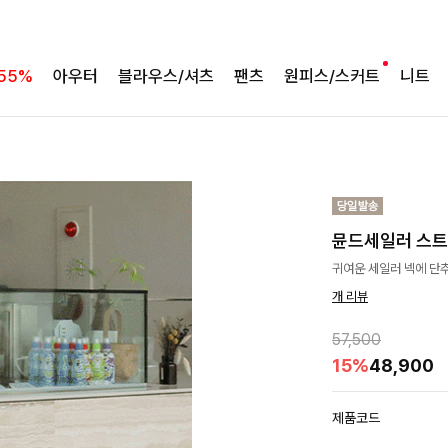
55%
아우터
블라우스/셔츠
팬츠
원피스/스커트
니트
뮨드세일러 스
귀여운 세일러 넥에 단
개 리뷰
57,500
15%
48,900
제품코드