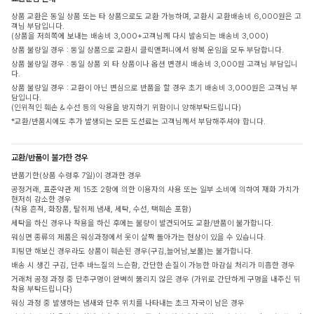
상품 교환은 동일 상품 또는 타 상품으로도 교환 가능하며, 교환시 교환배송비 6,000원은 고
객님 부담입니다.
(상품을 저희쪽에 보내는 배송비 3,000+고객님께 다시 발송되는 배송비 3,000)
상품 불량일 경우 : 동일 상품으로 교환시 클릭앤퍼니에서 왕복 운임을 모두 부담합니다.
상품 불량일 경우 : 동일 상품 외 타 상품이나 옵션 변경시 배송비 3,000원 고객님 부담입니
다.
상품 불량일 경우 : 교환이 아닌 변심으로 반품을 할 경우 초기 배송비 3,000원은 고객님 부
담입니다.
(인위적인 훼손 & 수선 등의 악용을 방지하기 위함이니 양해부탁드립니다)
*교환/반품시에도 추가 발생되는 모든 도선료는 고객님께서 부담해주셔야 합니다.
교환/반품이 불가한 경우
반품기한(상품 수령후 7일)이 경과한 경우
공정거래, 표준약관 제 15조 2항에 의한 이용자의 사용 또는 일부 소비에 의하여 재화 가치가
현저히 감소한 경우
(착용 흔적, 화장품, 탈취제 냄새, 세탁, 수선, 택훼손 포함)
세탁을 하신 경우나 착용을 하신 후에는 불량이 발견되어도 교환/반품이 불가합니다.
워싱면 종류의 제품은 워싱과정에서 옷이 살짝 돌아가는 현상이 있을 수 있습니다.
피팅만 해보신 경우라도 상품이 훼손된 경우(구김,늘어남,보풀)는 불가합니다.
배송 시 생긴 구김, 단추 바느질의 느슨함, 간단한 손질이 가능한 마감실 처리가 미흡한 경우
거래처 공정 과정 중 단추구멍이 완벽히 뚫리지 않은 경우 (가위로 간단하게 구멍을 내주신 뒤
착용 부탁드립니다)
워싱 과정 중 발생하는 냄새와 단추 위치를 나타내는 초크 자국이 남은 경우