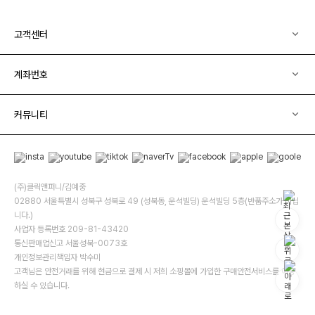
고객센터
계좌번호
커뮤니티
(주)클릭앤퍼니/김예중
02880 서울특별시 성북구 성북로 49 (성북동, 운석빌딩) 운석빌딩 5층(반품주소가 아닙
니다.)
사업자 등록번호 209-81-43420
통신판매업신고 서울성북-0073호
개인정보관리책임자 박수미
고객님은 안전거래를 위해 현금으로 결제 시 저희 소핑몰에 가입한 구매안전서비스를 이용
하실 수 있습니다.