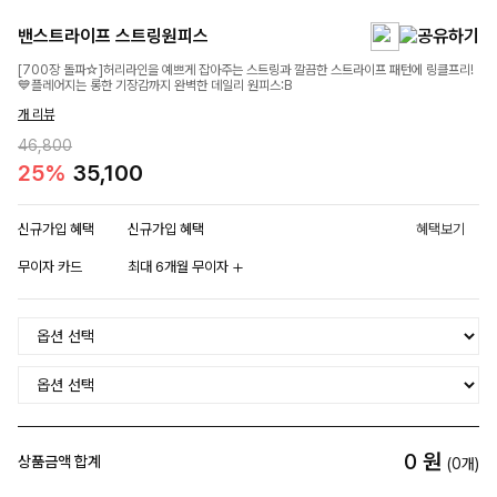
밴스트라이프 스트링원피스
[700장 돌파☆]허리라인을 예쁘게 잡아주는 스트링과 깔끔한 스트라이프 패턴에 링클프리!
💙플레어지는 롱한 기장감까지 완벽한 데일리 원피스:B
개 리뷰
46,800
25%
35,100
신규가입 혜택
신규가입 혜택
혜택보기
무이자 카드
최대 6개월 무이자
0
원
상품금액 합계
(
0
개)