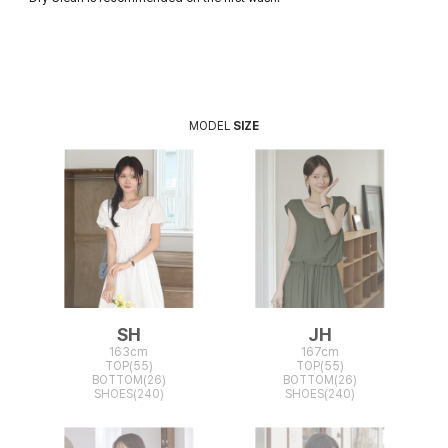
MODEL
SIZE
SH
JH
163cm
167cm
TOP(55)
TOP(55)
BOTTOM(26)
BOTTOM(26)
SHOES(240)
SHOES(240)