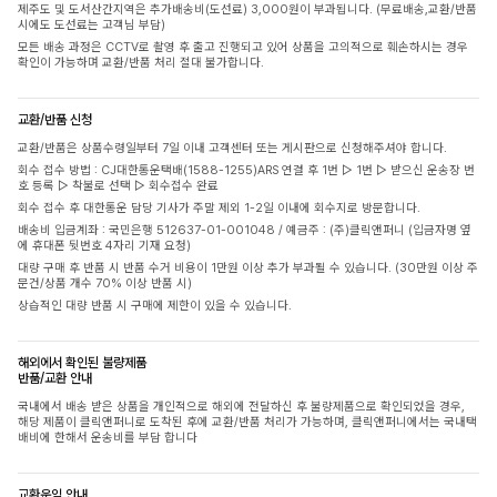
제주도 및 도서산간지역은 추가배송비(도선료) 3,000원이 부과됩니다. (무료배송,교환/반품
시에도 도선료는 고객님 부담)
모든 배송 과정은 CCTV로 촬영 후 출고 진행되고 있어 상품을 고의적으로 훼손하시는 경우
확인이 가능하며 교환/반품 처리 절대 불가합니다.
교환/반품 신청
교환/반품은 상품수령일부터 7일 이내 고객센터 또는 게시판으로 신청해주셔야 합니다.
회수 접수 방법 : CJ대한통운택배(1588-1255)ARS 연결 후 1번 ▷ 1번 ▷ 받으신 운송장 번
호 등록 ▷ 착불로 선택 ▷ 회수접수 완료
회수 접수 후 대한통운 담당 기사가 주말 제외 1-2일 이내에 회수지로 방문합니다.
배송비 입금계좌 : 국민은행 512637-01-001048 / 예금주 : (주)클릭앤퍼니 (입금자명 옆
에 휴대폰 뒷번호 4자리 기재 요청)
대량 구매 후 반품 시 반품 수거 비용이 1만원 이상 추가 부과될 수 있습니다. (30만원 이상 주
문건/상품 개수 70% 이상 반품 시)
상습적인 대량 반품 시 구매에 제한이 있을 수 있습니다.
해외에서 확인된 불량제품
반품/교환 안내
국내에서 배송 받은 상품을 개인적으로 해외에 전달하신 후 불량제품으로 확인되었을 경우,
해당 제품이 클릭앤퍼니로 도착된 후에 교환/반품 처리가 가능하며, 클릭앤퍼니에서는 국내택
배비에 한해서 운송비를 부담 합니다
교환운임 안내