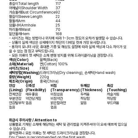
총길이
Total length
117
어깨넓이
Shoulder Width
37
가슴둘레
Bust Circumference
92
팔길이
Sleeve Length
22
팔둘레
Arm
44
암홀너비
Armhole
25
허리둘레
Waist
70
밑단둘레
Hem
168
- 사이즈는 재는 방법이나 위치에 따라 1~3cm 정도의 오차가 발생할 수 있습니다.
- 상품의 실제 색상은 상세페이지 하단의 디테일 컷과 가장 유사합니다.
- 용자의 모니터 사양, 휴대폰 기종 및 해상도 설정에 따라 실제 색상과 다소 차이가 있
을 수 있는 점 참고 부탁드립니다.
- 모든 의류의 첫 세탁은 소재 변형 방지를 위해 드라이클리닝을 권장합니다.
색상(Color)
블랙(Black)
소재(Material)
면(Cotton) 100%
사이즈(Size)
FREE
세탁방법(Washing)
드라이크리닝(Dry cleaning), 손세탁(Hand wash)
중량(Weight)
220g
제조국(Origin)
중국(China)
안감
신축성
비침
두께감
촉감
(Lining)
(Flexibility)
(Transparency)
(Thickness)
(Touching)
전체안감
매우좋음
비침있음
두꺼움
까슬거림
부분안감
약간당겨짐
비침약간
적당함
적당함
안감탈부착
없음
밝은칼라만
얇음
부드러움
없음
없음
취급시 주의사항 / Attention to
상품별로 기재된 소재에 해당하는 세탁 및 관리법을 지켜주셔야 더 오래 예쁘게 입으실
수 있습니다.
클릭앤퍼니 모든 의류는 첫 세탁은 드라이크리닝을 권장합니다.
Dry Clean is recommended on the first wash.