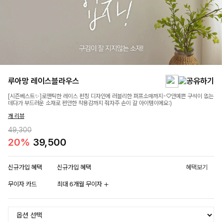
루아망 레이스블라우스
[시즌베스트✨]로맨틱한 레이스 펀칭 디자인에 러블리한 퍼프소매까지-♡안예쁜 구석이 없는
데다가 부드러운 소재로 편안한 착용감까지 줘자주 손이 갈 아이템이에요:)
개 리뷰
49,300
20%
39,500
신규가입 혜택
신규가입 혜택
혜택보기
무이자 카드
최대 6개월 무이자