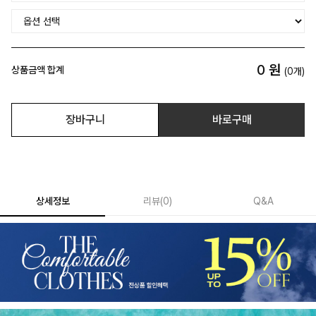
0
원
상품금액 합계
(
0
개)
장바구니
바로구매
상세정보
리뷰
(
0
)
Q&A