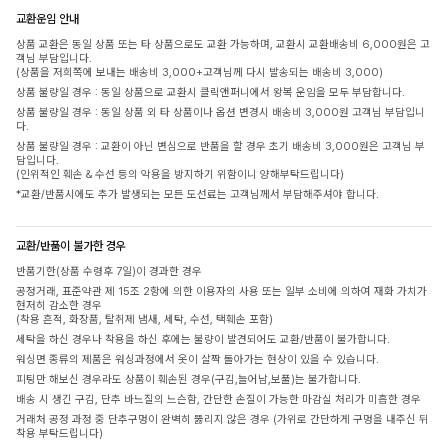
교환운임 안내
상품 교환은 동일 상품 또는 타 상품으로도 교환 가능하며, 교환시 교환배송비 6,000원은 고
객님 부담입니다.
(상품을 저희쪽에 보내는 배송비 3,000+고객님께 다시 발송되는 배송비 3,000)
상품 불량일 경우 : 동일 상품으로 교환시 클릭앤퍼니에서 왕복 운임을 모두 부담합니다.
상품 불량일 경우 : 동일 상품 외 타 상품이나 옵션 변경시 배송비 3,000원 고객님 부담입니
다.
상품 불량일 경우 : 교환이 아닌 변심으로 반품을 할 경우 초기 배송비 3,000원은 고객님 부
담입니다.
(인위적인 훼손 & 수선 등의 악용을 방지하기 위함이니 양해부탁드립니다)
*교환/반품시에도 추가 발생되는 모든 도선료는 고객님께서 부담해주셔야 합니다.
교환/반품이 불가한 경우
반품기한(상품 수령후 7일)이 경과한 경우
공정거래, 표준약관 제 15조 2항에 의한 이용자의 사용 또는 일부 소비에 의하여 재화 가치가
현저히 감소한 경우
(착용 흔적, 화장품, 탈취제 냄새, 세탁, 수선, 택훼손 포함)
세탁을 하신 경우나 착용을 하신 후에는 불량이 발견되어도 교환/반품이 불가합니다.
워싱면 종류의 제품은 워싱과정에서 옷이 살짝 돌아가는 현상이 있을 수 있습니다.
피팅만 해보신 경우라도 상품이 훼손된 경우(구김,늘어남,보풀)는 불가합니다.
배송 시 생긴 구김, 단추 바느질의 느슨함, 간단한 손질이 가능한 마감실 처리가 미흡한 경우
거래처 공정 과정 중 단추구멍이 완벽히 뚫리지 않은 경우 (가위로 간단하게 구멍을 내주신 뒤
착용 부탁드립니다)