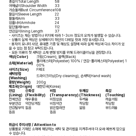
총길이
Total Length
58
어깨넓이
Shoulder Width
33
가슴둘레
Bust Circumference
108
팔길이
Sleeve Length
22
팔둘레
Arm
33
암홀너비
Armhole
24
밑단둘레
Hem
112
안감길이
lining Length
37
- 사이즈는 재는 방법이나 위치에 따라 1~3cm 정도의 오차가 발생할 수 있습니다.
- 상품의 실제 색상은 상세페이지 하단의 디테일 컷과 가장 유사합니다.
- 용자의 모니터 사양, 휴대폰 기종 및 해상도 설정에 따라 실제 색상과 다소 차이가 있
을 수 있는 점 참고 부탁드립니다.
- 모든 의류의 첫 세탁은 소재 변형 방지를 위해 드라이클리닝을 권장합니다.
색상(Color)
크림(Cream), 블랙(Black)
폴리에스터(Polyester) 100% / 안감-폴리에스터(Polyester) 1
소재(Material)
00%
사이즈(Size)
FREE
세탁방법
드라이크리닝(Dry cleaning), 손세탁(Hand wash)
(Washing)
중량(Weight)
200g
제조국(Origin)
대한민국(Korea)
안감
신축성
비침
두께감
촉감
(Lining)
(Flexibility)
(Transparency)
(Thickness)
(Touching)
전체안감
매우좋음
비침있음
두꺼움
까슬거림
부분안감
약간당겨짐
비침약간
적당함
적당함
안감탈부착
없음
밝은칼라만
얇음
부드러움
없음
없음
취급시 주의사항 / Attention to
상품별로 기재된 소재에 해당하는 세탁 및 관리법을 지켜주셔야 더 오래 예쁘게 입으실
수 있습니다.