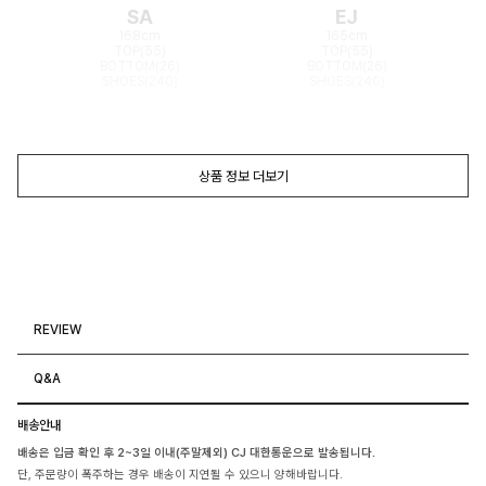
SA
EJ
168cm
165cm
TOP(55)
TOP(55)
BOTTOM(26)
BOTTOM(26)
SHOES(240)
SHOES(240)
상품 정보 더보기
REVIEW
Q&A
배송안내
배송은 입금 확인 후 2~3일 이내(주말제외) CJ 대한통운으로 발송됩니다.
단, 주문량이 폭주하는 경우 배송이 지연될 수 있으니 양해바랍니다.