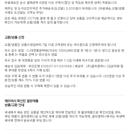
무료배송은 순수 결제금액 6만원 이상 구매시(할인 및 적립금 제외한 금액) 적용됩니다.
제주도 및 도서산간지역은 추가배송비(도선료) 3,000원이 부과됩니다. (무료배송,교환/반품
시에도 도선료는 고객님 부담)
모든 배송 과정은 CCTV로 촬영 후 출고 진행되고 있어 상품을 고의적으로 훼손하시는 경우
확인이 가능하며 교환/반품 처리 절대 불가합니다.
교환/반품 신청
교환/반품은 상품수령일부터 7일 이내 고객센터 또는 게시판으로 신청해주셔야 합니다.
회수 접수 방법 : CJ대한통운택배(1588-1255)ARS 연결 후 1번 ▷ 1번 ▷ 받으신 운송장 번
호 등록 ▷ 착불로 선택 ▷ 회수접수 완료
회수 접수 후 대한통운 담당 기사가 주말 제외 1-2일 이내에 회수지로 방문합니다.
배송비 입금계좌 : 국민은행 512637-01-001048 / 예금주 : (주)클릭앤퍼니 (입금자명 옆
에 휴대폰 뒷번호 4자리 기재 요청)
대량 구매 후 반품 시 반품 수거 비용이 1만원 이상 추가 부과될 수 있습니다. (30만원 이상 주
문건/상품 개수 70% 이상 반품 시)
상습적인 대량 반품 시 구매에 제한이 있을 수 있습니다.
해외에서 확인된 불량제품
반품/교환 안내
국내에서 배송 받은 상품을 개인적으로 해외에 전달하신 후 불량제품으로 확인되었을 경우,
해당 제품이 클릭앤퍼니로 도착된 후에 교환/반품 처리가 가능하며, 클릭앤퍼니에서는 국내택
배비에 한해서 운송비를 부담 합니다