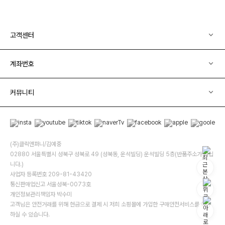
고객센터
계좌번호
커뮤니티
(주)클릭앤퍼니/김예중
02880 서울특별시 성북구 성북로 49 (성북동, 운석빌딩) 운석빌딩 5층(반품주소가 아닙
니다.)
사업자 등록번호 209-81-43420
통신판매업신고 서울성북-0073호
개인정보관리책임자 박수미
고객님은 안전거래를 위해 현금으로 결제 시 저희 소핑몰에 가입한 구매안전서비스를 이용
하실 수 있습니다.