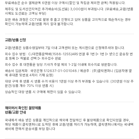
무료배송은 순수 결제금액 6만원 이상 구매시(할인 및 적립금 제외한 금액) 적용됩니다.
제주도 및 도서산간지역은 추가배송비(도선료) 3,000원이 부과됩니다. (무료배송,교환/반품
시에도 도선료는 고객님 부담)
모든 배송 과정은 CCTV로 촬영 후 출고 진행되고 있어 상품을 고의적으로 훼손하시는 경우
확인이 가능하며 교환/반품 처리 절대 불가합니다.
교환/반품 신청
교환/반품은 상품수령일부터 7일 이내 고객센터 또는 게시판으로 신청해주셔야 합니다.
회수 접수 방법 : CJ대한통운택배(1588-1255)ARS 연결 후 1번 ▷ 1번 ▷ 받으신 운송장 번
호 등록 ▷ 착불로 선택 ▷ 회수접수 완료
회수 접수 후 대한통운 담당 기사가 주말 제외 1-2일 이내에 회수지로 방문합니다.
배송비 입금계좌 : 국민은행 512637-01-001048 / 예금주 : (주)클릭앤퍼니 (입금자명 옆
에 휴대폰 뒷번호 4자리 기재 요청)
대량 구매 후 반품 시 반품 수거 비용이 1만원 이상 추가 부과될 수 있습니다. (30만원 이상 주
문건/상품 개수 70% 이상 반품 시)
상습적인 대량 반품 시 구매에 제한이 있을 수 있습니다.
해외에서 확인된 불량제품
반품/교환 안내
국내에서 배송 받은 상품을 개인적으로 해외에 전달하신 후 불량제품으로 확인되었을 경우,
해당 제품이 클릭앤퍼니로 도착된 후에 교환/반품 처리가 가능하며, 클릭앤퍼니에서는 국내택
배비에 한해서 운송비를 부담 합니다