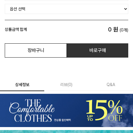
0
원
상품금액 합계
(
0
개)
장바구니
바로구매
상세정보
리뷰
(
0
)
Q&A