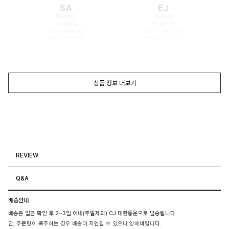
SA
EJ
168cm
165cm
TOP(55)
TOP(55)
BOTTOM(26)
BOTTOM(26)
SHOES(240)
SHOES(240)
상품 정보 더보기
REVIEW
Q&A
배송안내
배송은 입금 확인 후 2~3일 이내(주말제외) CJ 대한통운으로 발송됩니다.
단, 주문량이 폭주하는 경우 배송이 지연될 수 있으니 양해바랍니다.