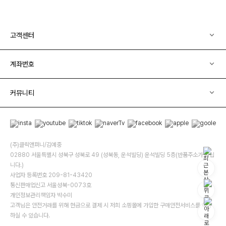
고객센터
계좌번호
커뮤니티
(주)클릭앤퍼니/김예중
02880 서울특별시 성북구 성북로 49 (성북동, 운석빌딩) 운석빌딩 5층(반품주소가 아닙
니다.)
사업자 등록번호 209-81-43420
통신판매업신고 서울성북-0073호
개인정보관리책임자 박수미
고객님은 안전거래를 위해 현금으로 결제 시 저희 소핑몰에 가입한 구매안전서비스를 이용
하실 수 있습니다.