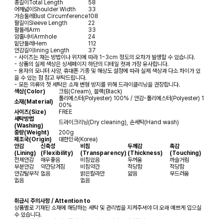
총길이
Total Length
58
어깨넓이
Shoulder Width
33
가슴둘레
Bust Circumference
108
팔길이
Sleeve Length
22
팔둘레
Arm
33
암홀너비
Armhole
24
밑단둘레
Hem
112
안감길이
lining Length
37
- 사이즈는 재는 방법이나 위치에 따라 1~3cm 정도의 오차가 발생할 수 있습니다.
- 상품의 실제 색상은 상세페이지 하단의 디테일 컷과 가장 유사합니다.
- 용자의 모니터 사양, 휴대폰 기종 및 해상도 설정에 따라 실제 색상과 다소 차이가 있
을 수 있는 점 참고 부탁드립니다.
- 모든 의류의 첫 세탁은 소재 변형 방지를 위해 드라이클리닝을 권장합니다.
색상(Color)
크림(Cream), 블랙(Black)
폴리에스터(Polyester) 100% / 안감-폴리에스터(Polyester) 1
소재(Material)
00%
사이즈(Size)
FREE
세탁방법
드라이크리닝(Dry cleaning), 손세탁(Hand wash)
(Washing)
중량(Weight)
200g
제조국(Origin)
대한민국(Korea)
안감
신축성
비침
두께감
촉감
(Lining)
(Flexibility)
(Transparency)
(Thickness)
(Touching)
전체안감
매우좋음
비침있음
두꺼움
까슬거림
부분안감
약간당겨짐
비침약간
적당함
적당함
안감탈부착
없음
밝은칼라만
얇음
부드러움
없음
없음
취급시 주의사항 / Attention to
상품별로 기재된 소재에 해당하는 세탁 및 관리법을 지켜주셔야 더 오래 예쁘게 입으실
수 있습니다.