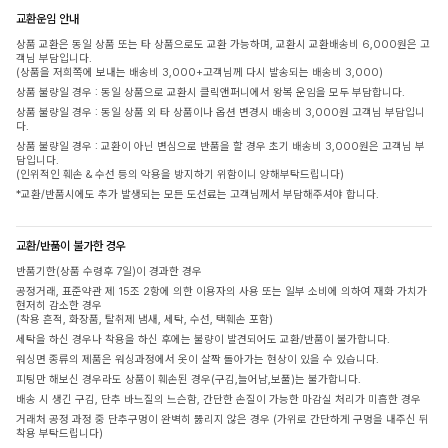
교환운임 안내
상품 교환은 동일 상품 또는 타 상품으로도 교환 가능하며, 교환시 교환배송비 6,000원은 고
객님 부담입니다.
(상품을 저희쪽에 보내는 배송비 3,000+고객님께 다시 발송되는 배송비 3,000)
상품 불량일 경우 : 동일 상품으로 교환시 클릭앤퍼니에서 왕복 운임을 모두 부담합니다.
상품 불량일 경우 : 동일 상품 외 타 상품이나 옵션 변경시 배송비 3,000원 고객님 부담입니
다.
상품 불량일 경우 : 교환이 아닌 변심으로 반품을 할 경우 초기 배송비 3,000원은 고객님 부
담입니다.
(인위적인 훼손 & 수선 등의 악용을 방지하기 위함이니 양해부탁드립니다)
*교환/반품시에도 추가 발생되는 모든 도선료는 고객님께서 부담해주셔야 합니다.
교환/반품이 불가한 경우
반품기한(상품 수령후 7일)이 경과한 경우
공정거래, 표준약관 제 15조 2항에 의한 이용자의 사용 또는 일부 소비에 의하여 재화 가치가
현저히 감소한 경우
(착용 흔적, 화장품, 탈취제 냄새, 세탁, 수선, 택훼손 포함)
세탁을 하신 경우나 착용을 하신 후에는 불량이 발견되어도 교환/반품이 불가합니다.
워싱면 종류의 제품은 워싱과정에서 옷이 살짝 돌아가는 현상이 있을 수 있습니다.
피팅만 해보신 경우라도 상품이 훼손된 경우(구김,늘어남,보풀)는 불가합니다.
배송 시 생긴 구김, 단추 바느질의 느슨함, 간단한 손질이 가능한 마감실 처리가 미흡한 경우
거래처 공정 과정 중 단추구멍이 완벽히 뚫리지 않은 경우 (가위로 간단하게 구멍을 내주신 뒤
착용 부탁드립니다)