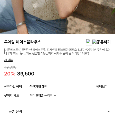
루아망 레이스블라우스
[시즌베스트✨]로맨틱한 레이스 펀칭 디자인에 러블리한 퍼프소매까지-♡안예쁜 구석이 없는
데다가 부드러운 소재로 편안한 착용감까지 줘자주 손이 갈 아이템이에요:)
개 리뷰
49,300
20%
39,500
신규가입 혜택
신규가입 혜택
혜택보기
무이자 카드
최대 6개월 무이자