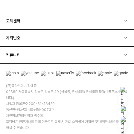
고객센터
계좌번호
커뮤니티
(주)클릭앤퍼니/김예중
02880 서울특별시 성북구 성북로 49 (성북동, 운석빌딩) 운석빌딩 5층(반품주소가 아닙
니다.)
사업자 등록번호 209-81-43420
통신판매업신고 서울성북-0073호
개인정보관리책임자 박수미
고객님은 안전거래를 위해 현금으로 결제 시 저희 소핑몰에 가입한 구매안전서비스를 이용
하실 수 있습니다.