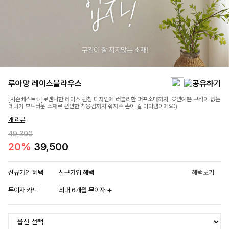
루아망 레이스블라우스
[시즌베스트✨]로맨틱한 레이스 펀칭 디자인에 러블리한 퍼프소매까지-♡안예쁜 구석이 없는
데다가 부드러운 소재로 편안한 착용감까지 줘자주 손이 갈 아이템이에요:)
개 리뷰
49,300
20%
39,500
신규가입 혜택
신규가입 혜택
혜택보기
무이자 카드
최대 6개월 무이자