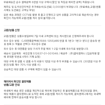
무료배송은 순수 결제금액 6만원 이상 구매시(할인 및 적립금 제외한 금액) 적용됩니다.
제주도 및 도서산간지역은 추가배송비(도선료) 3,000원이 부과됩니다. (무료배송,교환/반품
시에도 도선료는 고객님 부담)
모든 배송 과정은 CCTV로 촬영 후 출고 진행되고 있어 상품을 고의적으로 훼손하시는 경우
확인이 가능하며 교환/반품 처리 절대 불가합니다.
교환/반품 신청
교환/반품은 상품수령일부터 7일 이내 고객센터 또는 게시판으로 신청해주셔야 합니다.
회수 접수 방법 : CJ대한통운택배(1588-1255)ARS 연결 후 1번 ▷ 1번 ▷ 받으신 운송장 번
호 등록 ▷ 착불로 선택 ▷ 회수접수 완료
회수 접수 후 대한통운 담당 기사가 주말 제외 1-2일 이내에 회수지로 방문합니다.
배송비 입금계좌 : 국민은행 512637-01-001048 / 예금주 : (주)클릭앤퍼니 (입금자명 옆
에 휴대폰 뒷번호 4자리 기재 요청)
대량 구매 후 반품 시 반품 수거 비용이 1만원 이상 추가 부과될 수 있습니다. (30만원 이상 주
문건/상품 개수 70% 이상 반품 시)
상습적인 대량 반품 시 구매에 제한이 있을 수 있습니다.
해외에서 확인된 불량제품
반품/교환 안내
국내에서 배송 받은 상품을 개인적으로 해외에 전달하신 후 불량제품으로 확인되었을 경우,
해당 제품이 클릭앤퍼니로 도착된 후에 교환/반품 처리가 가능하며, 클릭앤퍼니에서는 국내택
배비에 한해서 운송비를 부담 합니다