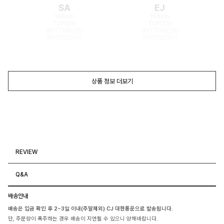
SA
EJ
168cm
165cm
TOP(55)
TOP(55)
BOTTOM(26)
BOTTOM(26)
SHOES(240)
SHOES(240)
상품 정보 더보기
REVIEW
Q&A
배송안내
배송은 입금 확인 후 2~3일 이내(주말제외) CJ 대한통운으로 발송됩니다.
단, 주문량이 폭주하는 경우 배송이 지연될 수 있으니 양해바랍니다.