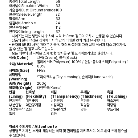
총길이
Total Length
58
어깨넓이
Shoulder Width
33
가슴둘레
Bust Circumference
108
팔길이
Sleeve Length
22
팔둘레
Arm
33
암홀너비
Armhole
24
밑단둘레
Hem
112
안감길이
lining Length
37
- 사이즈는 재는 방법이나 위치에 따라 1~3cm 정도의 오차가 발생할 수 있습니다.
- 상품의 실제 색상은 상세페이지 하단의 디테일 컷과 가장 유사합니다.
- 용자의 모니터 사양, 휴대폰 기종 및 해상도 설정에 따라 실제 색상과 다소 차이가 있
을 수 있는 점 참고 부탁드립니다.
- 모든 의류의 첫 세탁은 소재 변형 방지를 위해 드라이클리닝을 권장합니다.
색상(Color)
크림(Cream), 블랙(Black)
폴리에스터(Polyester) 100% / 안감-폴리에스터(Polyester) 1
소재(Material)
00%
사이즈(Size)
FREE
세탁방법
드라이크리닝(Dry cleaning), 손세탁(Hand wash)
(Washing)
중량(Weight)
200g
제조국(Origin)
대한민국(Korea)
안감
신축성
비침
두께감
촉감
(Lining)
(Flexibility)
(Transparency)
(Thickness)
(Touching)
전체안감
매우좋음
비침있음
두꺼움
까슬거림
부분안감
약간당겨짐
비침약간
적당함
적당함
안감탈부착
없음
밝은칼라만
얇음
부드러움
없음
없음
취급시 주의사항 / Attention to
상품별로 기재된 소재에 해당하는 세탁 및 관리법을 지켜주셔야 더 오래 예쁘게 입으실
수 있습니다.