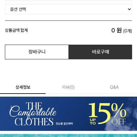
0
원
상품금액 합계
(
0
개)
장바구니
바로구매
상세정보
리뷰
(
0
)
Q&A