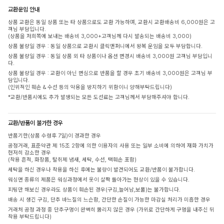
교환운임 안내
상품 교환은 동일 상품 또는 타 상품으로도 교환 가능하며, 교환시 교환배송비 6,000원은 고
객님 부담입니다.
(상품을 저희쪽에 보내는 배송비 3,000+고객님께 다시 발송되는 배송비 3,000)
상품 불량일 경우 : 동일 상품으로 교환시 클릭앤퍼니에서 왕복 운임을 모두 부담합니다.
상품 불량일 경우 : 동일 상품 외 타 상품이나 옵션 변경시 배송비 3,000원 고객님 부담입니
다.
상품 불량일 경우 : 교환이 아닌 변심으로 반품을 할 경우 초기 배송비 3,000원은 고객님 부
담입니다.
(인위적인 훼손 & 수선 등의 악용을 방지하기 위함이니 양해부탁드립니다)
*교환/반품시에도 추가 발생되는 모든 도선료는 고객님께서 부담해주셔야 합니다.
교환/반품이 불가한 경우
반품기한(상품 수령후 7일)이 경과한 경우
공정거래, 표준약관 제 15조 2항에 의한 이용자의 사용 또는 일부 소비에 의하여 재화 가치가
현저히 감소한 경우
(착용 흔적, 화장품, 탈취제 냄새, 세탁, 수선, 택훼손 포함)
세탁을 하신 경우나 착용을 하신 후에는 불량이 발견되어도 교환/반품이 불가합니다.
워싱면 종류의 제품은 워싱과정에서 옷이 살짝 돌아가는 현상이 있을 수 있습니다.
피팅만 해보신 경우라도 상품이 훼손된 경우(구김,늘어남,보풀)는 불가합니다.
배송 시 생긴 구김, 단추 바느질의 느슨함, 간단한 손질이 가능한 마감실 처리가 미흡한 경우
거래처 공정 과정 중 단추구멍이 완벽히 뚫리지 않은 경우 (가위로 간단하게 구멍을 내주신 뒤
착용 부탁드립니다)