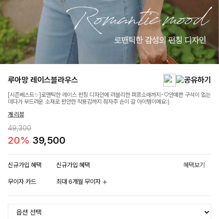
루아망 레이스블라우스
[시즌베스트✨]로맨틱한 레이스 펀칭 디자인에 러블리한 퍼프소매까지-♡안예쁜 구석이 없는
데다가 부드러운 소재로 편안한 착용감까지 줘자주 손이 갈 아이템이에요:)
개 리뷰
49,300
20%
39,500
신규가입 혜택
신규가입 혜택
혜택보기
무이자 카드
최대 6개월 무이자