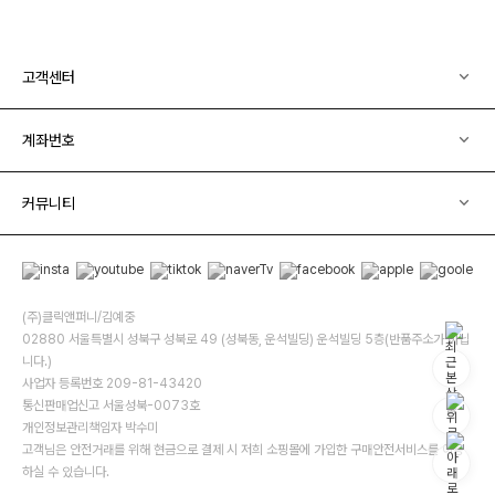
고객센터
계좌번호
커뮤니티
(주)클릭앤퍼니/김예중
02880 서울특별시 성북구 성북로 49 (성북동, 운석빌딩) 운석빌딩 5층(반품주소가 아닙
니다.)
사업자 등록번호 209-81-43420
통신판매업신고 서울성북-0073호
개인정보관리책임자 박수미
고객님은 안전거래를 위해 현금으로 결제 시 저희 소핑몰에 가입한 구매안전서비스를 이용
하실 수 있습니다.