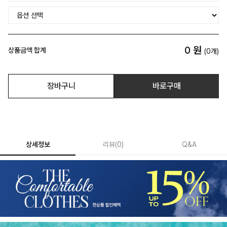
0
원
상품금액 합계
(
0
개)
장바구니
바로구매
상세정보
리뷰
(
0
)
Q&A