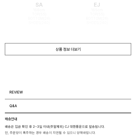
SA
EJ
168cm
165cm
TOP(55)
TOP(55)
BOTTOM(26)
BOTTOM(26)
SHOES(240)
SHOES(240)
상품 정보 더보기
REVIEW
Q&A
배송안내
배송은 입금 확인 후 2~3일 이내(주말제외) CJ 대한통운으로 발송됩니다.
단, 주문량이 폭주하는 경우 배송이 지연될 수 있으니 양해바랍니다.