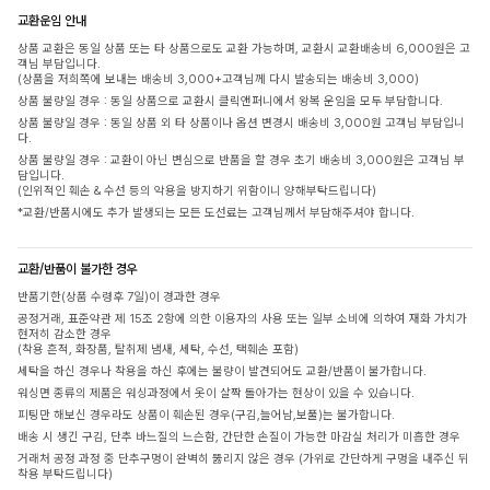
교환운임 안내
상품 교환은 동일 상품 또는 타 상품으로도 교환 가능하며, 교환시 교환배송비 6,000원은 고
객님 부담입니다.
(상품을 저희쪽에 보내는 배송비 3,000+고객님께 다시 발송되는 배송비 3,000)
상품 불량일 경우 : 동일 상품으로 교환시 클릭앤퍼니에서 왕복 운임을 모두 부담합니다.
상품 불량일 경우 : 동일 상품 외 타 상품이나 옵션 변경시 배송비 3,000원 고객님 부담입니
다.
상품 불량일 경우 : 교환이 아닌 변심으로 반품을 할 경우 초기 배송비 3,000원은 고객님 부
담입니다.
(인위적인 훼손 & 수선 등의 악용을 방지하기 위함이니 양해부탁드립니다)
*교환/반품시에도 추가 발생되는 모든 도선료는 고객님께서 부담해주셔야 합니다.
교환/반품이 불가한 경우
반품기한(상품 수령후 7일)이 경과한 경우
공정거래, 표준약관 제 15조 2항에 의한 이용자의 사용 또는 일부 소비에 의하여 재화 가치가
현저히 감소한 경우
(착용 흔적, 화장품, 탈취제 냄새, 세탁, 수선, 택훼손 포함)
세탁을 하신 경우나 착용을 하신 후에는 불량이 발견되어도 교환/반품이 불가합니다.
워싱면 종류의 제품은 워싱과정에서 옷이 살짝 돌아가는 현상이 있을 수 있습니다.
피팅만 해보신 경우라도 상품이 훼손된 경우(구김,늘어남,보풀)는 불가합니다.
배송 시 생긴 구김, 단추 바느질의 느슨함, 간단한 손질이 가능한 마감실 처리가 미흡한 경우
거래처 공정 과정 중 단추구멍이 완벽히 뚫리지 않은 경우 (가위로 간단하게 구멍을 내주신 뒤
착용 부탁드립니다)