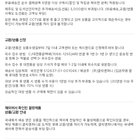
무료배송은 순수 결제금액 6만원 이상 구매시(할인 및 적립금 제외한 금액) 적용됩니다.
제주도 및 도서산간지역은 추가배송비(도선료) 3,000원이 부과됩니다. (무료배송,교환/반품
시에도 도선료는 고객님 부담)
모든 배송 과정은 CCTV로 촬영 후 출고 진행되고 있어 상품을 고의적으로 훼손하시는 경우
확인이 가능하며 교환/반품 처리 절대 불가합니다.
교환/반품 신청
교환/반품은 상품수령일부터 7일 이내 고객센터 또는 게시판으로 신청해주셔야 합니다.
회수 접수 방법 : CJ대한통운택배(1588-1255)ARS 연결 후 1번 ▷ 1번 ▷ 받으신 운송장 번
호 등록 ▷ 착불로 선택 ▷ 회수접수 완료
회수 접수 후 대한통운 담당 기사가 주말 제외 1-2일 이내에 회수지로 방문합니다.
배송비 입금계좌 : 국민은행 512637-01-001048 / 예금주 : (주)클릭앤퍼니 (입금자명 옆
에 휴대폰 뒷번호 4자리 기재 요청)
대량 구매 후 반품 시 반품 수거 비용이 1만원 이상 추가 부과될 수 있습니다. (30만원 이상 주
문건/상품 개수 70% 이상 반품 시)
상습적인 대량 반품 시 구매에 제한이 있을 수 있습니다.
해외에서 확인된 불량제품
반품/교환 안내
국내에서 배송 받은 상품을 개인적으로 해외에 전달하신 후 불량제품으로 확인되었을 경우,
해당 제품이 클릭앤퍼니로 도착된 후에 교환/반품 처리가 가능하며, 클릭앤퍼니에서는 국내택
배비에 한해서 운송비를 부담 합니다