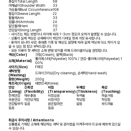
총길이
Total Length
58
어깨넓이
Shoulder Width
33
가슴둘레
Bust Circumference
108
팔길이
Sleeve Length
22
팔둘레
Arm
33
암홀너비
Armhole
24
밑단둘레
Hem
112
안감길이
lining Length
37
- 사이즈는 재는 방법이나 위치에 따라 1~3cm 정도의 오차가 발생할 수 있습니다.
- 상품의 실제 색상은 상세페이지 하단의 디테일 컷과 가장 유사합니다.
- 용자의 모니터 사양, 휴대폰 기종 및 해상도 설정에 따라 실제 색상과 다소 차이가 있
을 수 있는 점 참고 부탁드립니다.
- 모든 의류의 첫 세탁은 소재 변형 방지를 위해 드라이클리닝을 권장합니다.
색상(Color)
크림(Cream), 블랙(Black)
폴리에스터(Polyester) 100% / 안감-폴리에스터(Polyester) 1
소재(Material)
00%
사이즈(Size)
FREE
세탁방법
드라이크리닝(Dry cleaning), 손세탁(Hand wash)
(Washing)
중량(Weight)
200g
제조국(Origin)
대한민국(Korea)
안감
신축성
비침
두께감
촉감
(Lining)
(Flexibility)
(Transparency)
(Thickness)
(Touching)
전체안감
매우좋음
비침있음
두꺼움
까슬거림
부분안감
약간당겨짐
비침약간
적당함
적당함
안감탈부착
없음
밝은칼라만
얇음
부드러움
없음
없음
취급시 주의사항 / Attention to
상품별로 기재된 소재에 해당하는 세탁 및 관리법을 지켜주셔야 더 오래 예쁘게 입으실
수 있습니다.