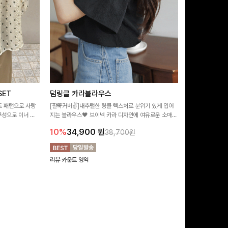
ET
덤링클 카라블라우스
비반드 링클
트 패턴으로 사랑
[팔뚝커버✌]내추럴한 링클 텍스처로 분위기 있게 입어
[구김걱정없는✨/
구성으로 이너 걱
지는 블라우스🖤 브이넥 카라 디자인에 여유로운 소매핏
처가 돋보이는 블
:)
더해져 여리하면서도 시원한 무드로 즐기기 좋아요-
소매 디테일이 
10%
34,900
원
17%
28,9
38,700원
연출해드려요!
리뷰 카운트 영역
리뷰 카운트 영역