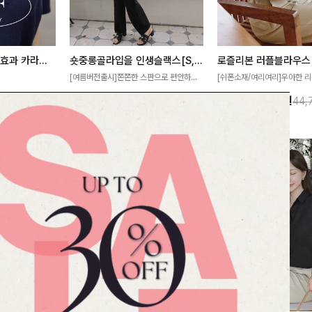
[재구매율1위] 냉감효과 카라니트
숏중롱골라입을 인생슬랙스[S,M,L,XL사이즈]
로즐리본 러플블라우스
[여름버전출시]쫀쫀한 스판으로 편안하게
[쉬폰소재/여리여리]우아한 리
필요가 없어요!얇
착용되어 누구나 입기 좋은 데일리 슬랙스!
연스럽게 흐르는 러플 디테일
10%
32,900
원
13%
38,900
원
32,800원
36,500원
44,
여름에도 시원하게
숏·기본·롱 기장과 와이드·부츠컷 핏까지 취
분위기를 더해주는 블라우스 
다
향에 맞게 선택할 수 있어 더욱 만족스러워
한 소재감과 여유롭게 떨어지
요
얼굴까지 화사해 보이며 세련
좋아요