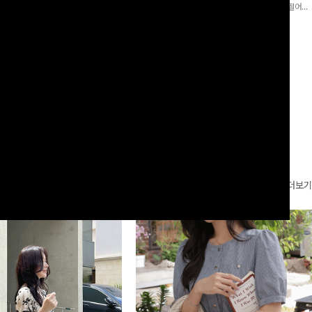
로 이쁜 핏 연출은 물론,쫀쫀한 스판끼
포인트가 되어주는 와이드 팬츠입니다. 여유롭게 떨어지
하게!
는 실루엣과 가볍게 바스락거리는 소재감으로 시원하고
00
원
14%
42,900
원
37,300원
49,800원
편안하게 즐기기 좋은 아이템-
리뷰 카운트 영역
더보기