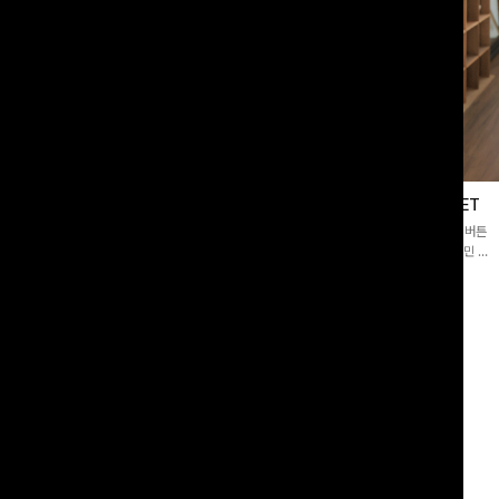
블라우스
제딧레이어드 블라우스+플레어팬츠SET
스퀘어넥]입체감 있는 링클 엠보 텍스
[완성도높은💗]레이어드한 듯 자연스러운 나시와 버튼
라우스- 여유로운 실루엣과 물결 짜임
원피스가 함께 구성된 세트 아이템입니다. 코디 고민 없
더해져 편안하면서도 여성스러운 무드를
이 한 벌만으로도 내추럴하면서 여성스러운 썸머룩 완성!
00
원
12%
43,900
원
34,800원
49,800원
리뷰 카운트 영역