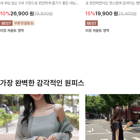
과 부담 없는 5부 기장으로 편안하게 즐기기 좋은 데님
로 편안하면서도 멋스럽게 입어지는 밴딩
팬츠 ✨ 빈티지한 워싱감이 더해져 캐주얼하면서도 트렌
한 포켓 디테일 더해져 데일리룩부터 
10%
26,900
원
15%
19,900
원
29,800원
23,400원
디한 무드로 연출
높게 즐겨지는 아이템!
리뷰 카운트 영역
리뷰 카운트 영역
가장 완벽한 감각적인 원피스