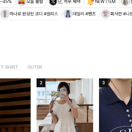
~45%
오늘 출발
단, 하루 혜택
NEW ITEM
하나로 완성된 코디 #원피스
데일리 #팬츠
화사한 #니
T-SHIRT
OUTER