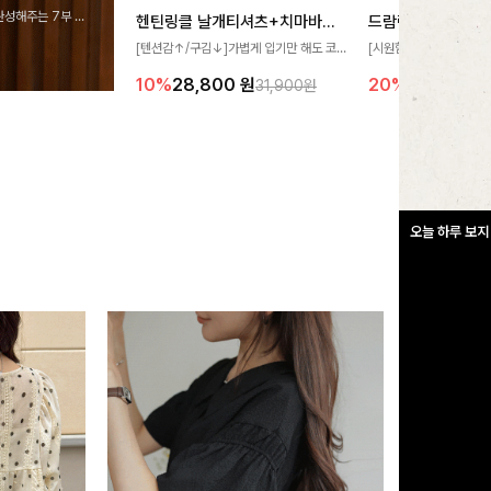
완성해주는 7부 블
헨틴링클 날개티셔츠+치마바지SET
드람린넨 스트링블
 스타일링을 연출하
[텐션감↑/구김↓]가볍게 입기만 해도 코
[시원함🧊/77사이즈까
디가 완성되는 세트 아이템으로, 자연스럽
한 텍스처가 돋보이는 블
10%
28,800
원
20%
34,900
원
31,900원
게 퍼지는 프릴 날개 소매가 우아한 포인트
없는 슬릿 카라 디자인이
를 더해드립니다💕 잔잔한 링클 텍스처 소
원하게 연출해드립니다 
재와 편안한 허리밴딩으로 하루 종일 산뜻
하고 쾌적하게 즐겨보세요!
오늘 하루 보지