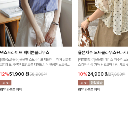
댕스트라이프 백버튼블라우스
율븐자수 도트블라우스+나시S
[활용도좋은✨]은은한 스트라이프 패턴이 더해져 심플한
[아방한핏🤍]은은한 레이스 자수와 도
코디에도 세련된 포인트를 더해드리며 깔끔한 스트라이
스러운 감성 가득 담았으며 나시 세트 
프 디테일로 유행 없이 오래 함께하기 좋은 블라우스예요
정없이 손쉽게 코디 가능한 블라우스에요
12%
51,900
원
10%
24,900
원
58,900원
27,600원
리뷰 카운트 영역
리뷰 카운트 영역