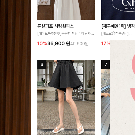
룬셀퍼프 셔링원피스
[데이트룩추천🩷]은은한 셔링 디테일과 퍼
[베스트🏆접촉냉감]
프 소매가 어우러져 사랑스러운 무드를 완
여름에도 무더위 걱정할 
10%
36,900
원
17%
27,300
원
40,900원
성해주는 원피스🤍 허리 스모크 밴딩이 슬
고 가벼운 소재감으로 
림한 실루엣을 연출해주며, 자연스럽게 퍼
즐기실 수 있는 니트랍니
지는 플레어 라인으로 여성스럽고 편안하게
즐기기 좋아요