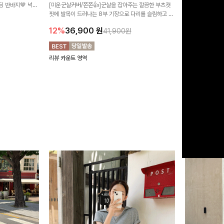
 반바지🤎 넉넉
[미운군살커버/쫀쫀👍]군살을 잡아주는 깔끔한 부츠컷
직하지만 부츠컷으
여행룩까지 활용도
핏에 발목이 드러나는 8부 기장으로 다리를 슬림하고 길
로 하루종일 편안
20%
29,9
어보이게 만들어주며 생지 소재로 멋을 더한 데님팬츠에
12%
36,900
원
41,900원
요~!
리뷰 카운트 영역
리뷰 카운트 영역