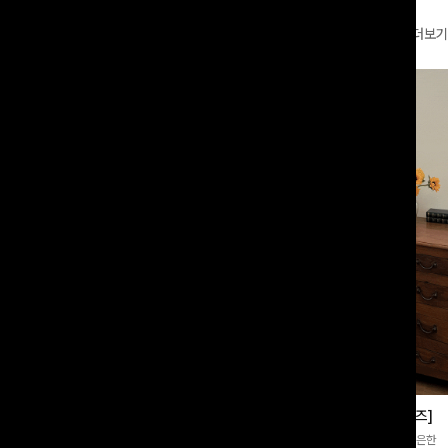
더보기
부츠컷슬랙스[S,M,L사이즈]
쿨링버튼 8부와이드팬츠[FREE,L사이즈]
증👍]누구나 갖고 싶어할 슬랙스:)베이
[바스락소재💙/8부기장]사이드 버튼 디테일이 은은한