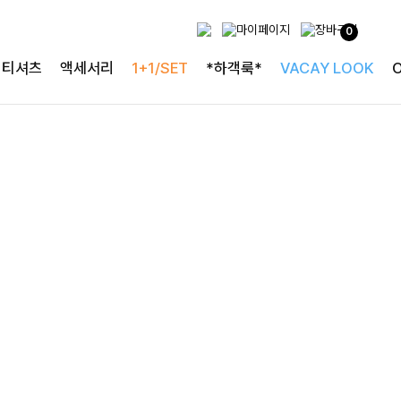
사랑스러운 블라우스
0
[구김없는] 레킷퍼프 셔링블라우스
티셔츠
액세서리
1+1/SET
*하객룩*
VACAY LOOK