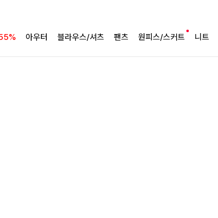
완성도 높은 원피스SET
특스트라이프 링클원피스+스트링자켓SET
55%
아우터
블라우스/셔츠
팬츠
원피스/스커트
니트