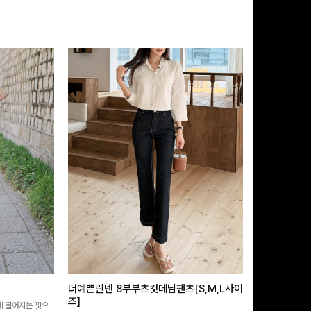
더예쁜린넨 8부부츠컷데님팬츠[S,M,L사이
급속쿨링효과 
즈]
 떨어지는 핏으
[MADE/후기인