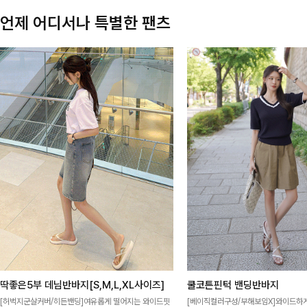
언제 어디서나 특별한 팬츠
딱좋은5부 데님반바지[S,M,L,XL사이즈]
쿨코튼핀턱 밴딩반바지
[허벅지군살커버/히든밴딩]여유롭게 떨어지는 와이드핏
[베이직컬러구성/부해보임X]와이드하게