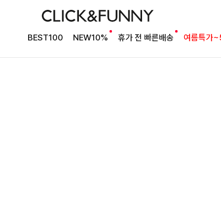
타이 포인트 블라우스
킬딧배색 타이블라우스
BEST100
NEW10%
휴가 전 빠른배송
여름특가~