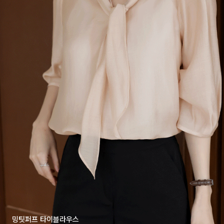
밍팃퍼프 타이블라우스