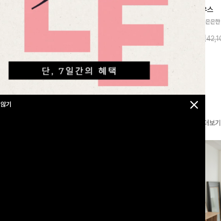
찰랑넘버원 와이드밴딩팬츠[S,M,L사이즈]
메칸드 카라블라우스
라우스
[군살커버만점/썸머소재]가볍게 찰랑이는
[썸머원단🌊/팔뚝커버]은은한
지]가볍고 내추럴
원단과 여유로운 와이드 핏으로 하루 종일
와 여유로운 실루엣이 만나 
라우스로, 답답함
10%
35,900
원
10%
37,900
원
39,800원
42,
43,600원
편안하게 착용하실 수 있는 팬츠입니다 🖤
세련된 무드를 연출해주는 블
 얼굴선을 더욱 시
✨ 허리 전체 밴딩과 스트링 디테일로 안정
리룩부터 출근룩까지 다양하게
🌿
감 있는 착용감을 더해드려요!
은 베이직한 디자인!
 않기
더보기