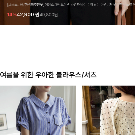
[고급스러움/하객룩추천💎]여성스러운 브이넥 라인과 타이 디테일이 어우러져 우아한 무드를 
라우스 🤍 여유로운 7부 소매로 편안하게 착용되며 데일리룩부터 출근룩, 하객룩까지 세련된
14%
42,900
원
49,800원
기 좋은 아이템이에요
여름을 위한 우아한 블라우스/셔츠