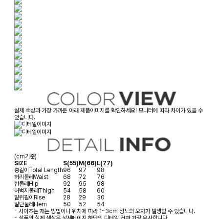
실제 색상과 가장 가까운 아래 제품이미지를 확인하세요! 모니터에 따라 차이가 있을 수
있습니다.
(cm기준)
SIZE
S(55)
M(66)
L(77)
총길이
Total Length
96
97
98
허리둘레
Waist
68
72
76
힙둘레
Hip
92
95
98
허벅지둘레
Thigh
54
58
60
밑위길이
Rise
28
29
30
밑단둘레
Hem
50
52
54
- 사이즈는 재는 방법이나 위치에 따라 1~3cm 정도의 오차가 발생할 수 있습니다.
- 상품의 실제 색상은 상세페이지 하단의 디테일 컷과 가장 유사합니다.