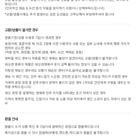
담입니다.
(인위적인 훼손 & 수선 등의 악용을 방지하기 위함이니 양해부탁드립니다)
*교환/반품시에도 추가 발생되는 모든 도선료는 고객님께서 부담해주셔야 합니다.
교환/반품이 불가한 경우
반품기한(상품 수령후 7일)이 경과한 경우
공정거래, 표준약관 제 15조 2항에 의한 이용자의 사용 또는 일부 소비에 의하여 재화 가치가
현저히 감소한 경우
(착용 흔적, 화장품, 탈취제 냄새, 세탁, 수선, 택훼손 포함)
세탁을 하신 경우나 착용을 하신 후에는 불량이 발견되어도 교환/반품이 불가합니다.
워싱면 종류의 제품은 워싱과정에서 옷이 살짝 돌아가는 현상이 있을 수 있습니다.
피팅만 해보신 경우라도 상품이 훼손된 경우(구김,늘어남,보풀)는 불가합니다.
배송 시 생긴 구김, 단추 바느질의 느슨함, 간단한 손질이 가능한 마감실 처리가 미흡한 경우
거래처 공정 과정 중 단추구멍이 완벽히 뚫리지 않은 경우 (가위로 간단하게 구멍을 내주신 뒤
착용 부탁드립니다)
워싱 과정 중 발생하는 냄새와 단추 위치를 나타내는 초크 자국이 남은 경우
지퍼의 뻣뻣한 움직임, 신발이나 가방 및 소품 마감 처리에서 생긴 소량의 본드 자국이 있는 경
우
환불 안내
환불시 수거 상품 확인 후 3일이내 결제하신 방법으로 환불해드립니다
예치금으로 환불 시 다시 원결제(무통장,핸드폰,카드)로의 환불은 불가합니다.