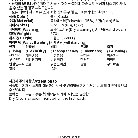
- 용자의 모니터 사양, 휴대폰 기종 및 해상도 설정에 따라 실제 색상과 다소 차이가 있
을 수 있는 점 참고 부탁드립니다.
- 모든 의류의 첫 세탁은 소재 변형 방지를 위해 드라이클리닝을 권장합니다.
색상(Color)
블랙(Black)
소재(Material)
폴리에스터(Polyester) 95%, 스판(Span) 5%
사이즈(Size)
S(55), M(66), L(77)
세탁방법(Washing)
드라이크리닝(Dry cleaning), 손세탁(Hand wash)
중량(Weight)
270g
제조국(Origin)
대한민국(Korea)
허리밴딩(Waist Banding)
전체밴딩(Full Banding)
안감
신축성
비침
두께감
촉감
(Lining)
(Flexibility)
(Transparency)
(Thickness)
(Touching)
전체안감
매우좋음
비침있음
두꺼움
까슬거림
부분안감
약간당겨짐
비침약간
적당함
적당함
안감탈부착
없음
밝은칼라만
얇음
부드러움
없음
없음
취급시 주의사항 / Attention to
상품별로 기재된 소재에 해당하는 세탁 및 관리법을 지켜주셔야 더 오래 예쁘게 입으실
수 있습니다.
클릭앤퍼니 모든 의류는 첫 세탁은 드라이크리닝을 권장합니다.
Dry Clean is recommended on the first wash.
MODEL
SIZE