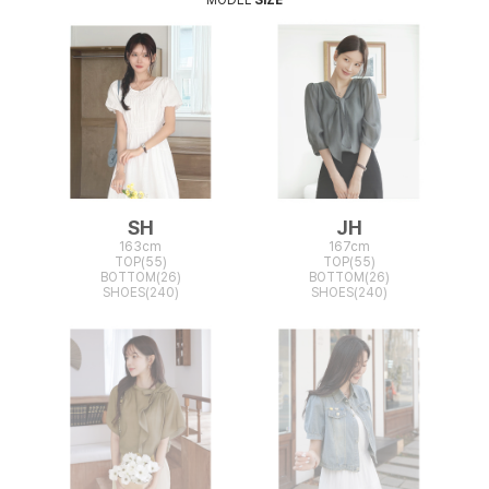
SH
JH
163cm
167cm
TOP(55)
TOP(55)
BOTTOM(26)
BOTTOM(26)
SHOES(240)
SHOES(240)