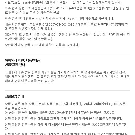
교환/반품은 상품수령일부터 7일 이내 고객센터 또는 게시판으로 신청해주셔야 합니다.
회수 접수 방법 : CJ대한통운택배(1588-1255)ARS 연결 후 1번 ▷ 1번 ▷ 받으신 운송장 번
호 등록 ▷ 착불로 선택 ▷ 회수접수 완료
회수 접수 후 대한통운 담당 기사가 주말 제외 1-2일 이내에 회수지로 방문합니다.
배송비 입금계좌 : 국민은행 512637-01-001048 / 예금주 : (주)클릭앤퍼니 (입금자명 옆
에 휴대폰 뒷번호 4자리 기재 요청)
대량 구매 후 반품 시 반품 수거 비용이 1만원 이상 추가 부과될 수 있습니다. (30만원 이상 주
문건/상품 개수 70% 이상 반품 시)
상습적인 대량 반품 시 구매에 제한이 있을 수 있습니다.
해외에서 확인된 불량제품
반품/교환 안내
국내에서 배송 받은 상품을 개인적으로 해외에 전달하신 후 불량제품으로 확인되었을 경우,
해당 제품이 클릭앤퍼니로 도착된 후에 교환/반품 처리가 가능하며, 클릭앤퍼니에서는 국내택
배비에 한해서 운송비를 부담 합니다
교환운임 안내
상품 교환은 동일 상품 또는 타 상품으로도 교환 가능하며, 교환시 교환배송비 6,000원은 고
객님 부담입니다.
(상품을 저희쪽에 보내는 배송비 3,000+고객님께 다시 발송되는 배송비 3,000)
상품 불량일 경우 : 동일 상품으로 교환시 클릭앤퍼니에서 왕복 운임을 모두 부담합니다.
상품 불량일 경우 : 동일 상품 외 타 상품이나 옵션 변경시 배송비 3,000원 고객님 부담입니
다.
상품 불량일 경우 : 교환이 아닌 변심으로 반품을 할 경우 초기 배송비 3,000원은 고객님 부