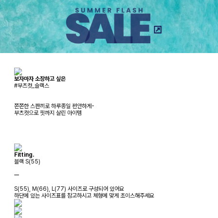
보자마자 소장하고 싶은
#부츠컷_슬랙스
쫀쫀한 스판끼로 하루종일 편안하게-
부츠컷으로 핏까지 살린 아이템
Fitting.
블랙 S(55)
ㅡ
S(55), M(66), L(77) 사이즈로 구성되어 있어요
하단에 있는 사이즈표를 참고하시고 체형에 맞게 초이스해주세요