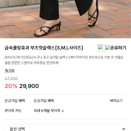
급속쿨링효과 부츠컷슬랙스[S,M,L사이즈]
[MADE/후기인증👍]누구나 갖고 싶어할 슬랙스:)베이직하지만 부츠컷으로 이쁜 핏 연출은
물론,쫀쫀한 스판끼로 하루종일 편안하게!
개 리뷰
37,300
20%
29,900
신규가입 혜택
신규가입 혜택
혜택보기
무이자 카드
최대 6개월 무이자