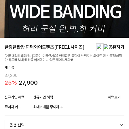
쿨링끝판왕 핀턱와이드팬츠[FREE,L사이즈]
[여름데일리룩추천✨]지금이 여름인가요? 반칙같은 쿨함이 느껴지는 와이드 팬츠 등장!쾌적
한 하루를 보내게 해줄 아이템이니 얼른 입어보세요♥
개 리뷰
37,200
25%
27,900
신규가입 혜택
신규가입 혜택
혜택보기
무이자 카드
최대 6개월 무이자