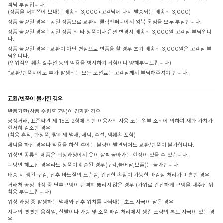
객님 부담입니다.
(상품을 저희쪽에 보내는 배송비 3,000+고객님께 다시 발송되는 배송비 3,000)
상품 불량일 경우 : 동일 상품으로 교환시 클릭앤퍼니에서 왕복 운임을 모두 부담합니다.
상품 불량일 경우 : 동일 상품 외 타 상품이나 옵션 변경시 배송비 3,000원 고객님 부담입니
다.
상품 불량일 경우 : 교환이 아닌 변심으로 반품을 할 경우 초기 배송비 3,000원은 고객님 부
담입니다.
(인위적인 훼손 & 수선 등의 악용을 방지하기 위함이니 양해부탁드립니다)
*교환/반품시에도 추가 발생되는 모든 도선료는 고객님께서 부담해주셔야 합니다.
교환/반품이 불가한 경우
반품기한(상품 수령후 7일)이 경과한 경우
공정거래, 표준약관 제 15조 2항에 의한 이용자의 사용 또는 일부 소비에 의하여 재화 가치가
현저히 감소한 경우
(착용 흔적, 화장품, 탈취제 냄새, 세탁, 수선, 택훼손 포함)
세탁을 하신 경우나 착용을 하신 후에는 불량이 발견되어도 교환/반품이 불가합니다.
워싱면 종류의 제품은 워싱과정에서 옷이 살짝 돌아가는 현상이 있을 수 있습니다.
피팅만 해보신 경우라도 상품이 훼손된 경우(구김,늘어남,보풀)는 불가합니다.
배송 시 생긴 구김, 단추 바느질의 느슨함, 간단한 손질이 가능한 마감실 처리가 미흡한 경우
거래처 공정 과정 중 단추구멍이 완벽히 뚫리지 않은 경우 (가위로 간단하게 구멍을 내주신 뒤
착용 부탁드립니다)
워싱 과정 중 발생하는 냄새와 단추 위치를 나타내는 초크 자국이 남은 경우
지퍼의 뻣뻣한 움직임, 신발이나 가방 및 소품 마감 처리에서 생긴 소량의 본드 자국이 있는 경
우