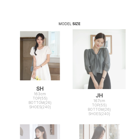
MODEL
SIZE
SH
163cm
JH
TOP(55)
167cm
BOTTOM(26)
TOP(55)
SHOES(240)
BOTTOM(26)
SHOES(240)