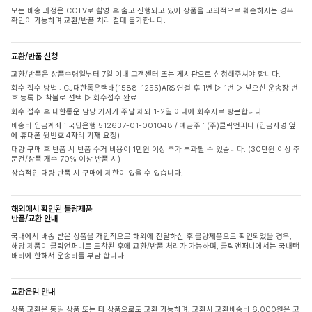
모든 배송 과정은 CCTV로 촬영 후 출고 진행되고 있어 상품을 고의적으로 훼손하시는 경우
확인이 가능하며 교환/반품 처리 절대 불가합니다.
교환/반품 신청
교환/반품은 상품수령일부터 7일 이내 고객센터 또는 게시판으로 신청해주셔야 합니다.
회수 접수 방법 : CJ대한통운택배(1588-1255)ARS 연결 후 1번 ▷ 1번 ▷ 받으신 운송장 번
호 등록 ▷ 착불로 선택 ▷ 회수접수 완료
회수 접수 후 대한통운 담당 기사가 주말 제외 1-2일 이내에 회수지로 방문합니다.
배송비 입금계좌 : 국민은행 512637-01-001048 / 예금주 : (주)클릭앤퍼니 (입금자명 옆
에 휴대폰 뒷번호 4자리 기재 요청)
대량 구매 후 반품 시 반품 수거 비용이 1만원 이상 추가 부과될 수 있습니다. (30만원 이상 주
문건/상품 개수 70% 이상 반품 시)
상습적인 대량 반품 시 구매에 제한이 있을 수 있습니다.
해외에서 확인된 불량제품
반품/교환 안내
국내에서 배송 받은 상품을 개인적으로 해외에 전달하신 후 불량제품으로 확인되었을 경우,
해당 제품이 클릭앤퍼니로 도착된 후에 교환/반품 처리가 가능하며, 클릭앤퍼니에서는 국내택
배비에 한해서 운송비를 부담 합니다
교환운임 안내
상품 교환은 동일 상품 또는 타 상품으로도 교환 가능하며, 교환시 교환배송비 6,000원은 고