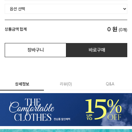
0
원
상품금액 합계
(
0
개)
장바구니
바로구매
상세정보
리뷰
(
0
)
Q&A