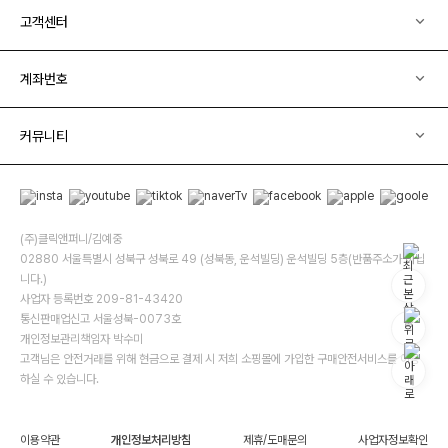
고객센터
계좌번호
커뮤니티
(주)클릭앤퍼니/김예중
02880 서울특별시 성북구 성북로 49 (성북동, 운석빌딩) 운석빌딩 5층(반품주소가 아닙
니다.)
사업자 등록번호 209-81-43420
통신판매업신고 서울성북-0073호
개인정보관리책임자 박수미
고객님은 안전거래를 위해 현금으로 결제 시 저희 소핑몰에 가입한 구매안전서비스를 이용
하실 수 있습니다.
이용약관
개인정보처리방침
제휴/도매문의
사업자정보확인