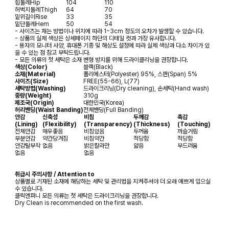
힙둘레
Hip
104
110
허벅지둘레
Thigh
64
70
밑위길이
Rise
33
35
밑단둘레
Hem
50
54
- 사이즈는 재는 방법이나 위치에 따라 1~3cm 정도의 오차가 발생할 수 있습니다.
- 상품의 실제 색상은 상세페이지 하단의 디테일 컷과 가장 유사합니다.
- 용자의 모니터 사양, 휴대폰 기종 및 해상도 설정에 따라 실제 색상과 다소 차이가 있
을 수 있는 점 참고 부탁드립니다.
- 모든 의류의 첫 세탁은 소재 변형 방지를 위해 드라이클리닝을 권장합니다.
색상(Color)
블랙(Black)
소재(Material)
폴리에스터(Polyester) 95%, 스판(Span) 5%
사이즈(Size)
FREE(55-66), L(77)
세탁방법(Washing)
드라이크리닝(Dry cleaning), 손세탁(Hand wash)
중량(Weight)
310g
제조국(Origin)
대한민국(Korea)
허리밴딩(Waist Banding)
전체밴딩(Full Banding)
안감
신축성
비침
두께감
촉감
(Lining)
(Flexibility)
(Transparency)
(Thickness)
(Touching)
전체안감
매우좋음
비침있음
두꺼움
까슬거림
부분안감
약간당겨짐
비침약간
적당함
적당함
안감탈부착
없음
밝은칼라만
얇음
부드러움
없음
없음
취급시 주의사항 / Attention to
상품별로 기재된 소재에 해당하는 세탁 및 관리법을 지켜주셔야 더 오래 예쁘게 입으실
수 있습니다.
클릭앤퍼니 모든 의류는 첫 세탁은 드라이크리닝을 권장합니다.
Dry Clean is recommended on the first wash.